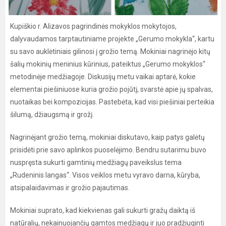
Kupiškio r. Alizavos pagrindinės mokyklos mokytojos,
dalyvaudamos tarptautiniame projekte „Gerumo mokykla“, kartu
su savo auklėtiniais gilinosi į grožio temą. Mokiniai nagrinėjo kitų
šalių mokinių meninius kūrinius, pateiktus „Gerumo mokyklos“
metodinėje medžiagoje. Diskusijų metu vaikai aptarė, kokie
elementai piešiniuose kuria grožio pojūtį, svarstė apie jų spalvas,
nuotaikas bei kompozicijas. Pastebėta, kad visi piešiniai perteikia
šilumą, džiaugsmą ir grožį.
Nagrinėjant grožio temą, mokiniai diskutavo, kaip patys galėtų
prisidėti prie savo aplinkos puoselėjimo. Bendru sutarimu buvo
nuspręsta sukurti gamtinių medžiagų paveikslus tema
„Rudeninis langas“. Visos veiklos metu vyravo darna, kūryba,
atsipalaidavimas ir grožio pajautimas.
Mokiniai suprato, kad kiekvienas gali sukurti gražų daiktą iš
natūralių, nekainuojančių gamtos medžiagų ir juo pradžiuginti