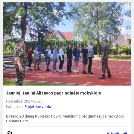
J
š
A
p
m
Jaunieji šauliai Alizavos pagrindinėje mokykloje
Paskelbta: 2024-06-20
Kategorija:
Projektinė veikla
Birželio 20 dieną Kupiškio Povilo Matulionio progimnazijos mokytojo
Dariaus Baro...
Plačiau