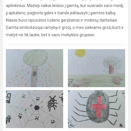
aplinkinius. Mažieji vaikai leidosi į gamtą, kur susirado savo medį,
jį apkabino, paglostė gėles ir bandė įsiklausyti į gamtos kalbą.
Klasės buvo išpuoštos rudens gėrybėmis ir mokinių darbeliais.
Gamta simbolizuoja ramybę ir grožį, o mes siekiame grožį kurti ir
matyti ne tik lauke, bet ir savo mokyklos grupėse.