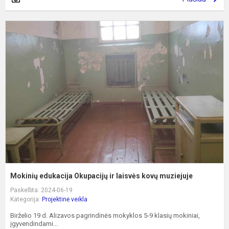
M
e
O
ir
l
k
m
Mokinių edukacija Okupacijų ir laisvės kovų muziejuje
Paskelbta: 2024-06-19
Kategorija:
Projektinė veikla
Birželio 19 d. Alizavos pagrindinės mokyklos 5-9 klasių mokiniai,
įgyvendindami...