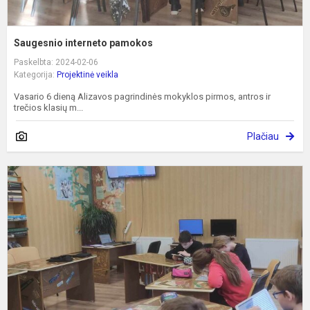
Saugesnio interneto pamokos
Paskelbta: 2024-02-06
Kategorija:
Projektinė veikla
Vasario 6 dieną Alizavos pagrindinės mokyklos pirmos, antros ir
trečios klasių m...
Plačiau
A
d
a
ir
p