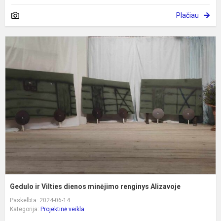
Plačiau
G
ir
V
d
m
r
A
Gedulo ir Vilties dienos minėjimo renginys Alizavoje
Paskelbta: 2024-06-14
Kategorija:
Projektinė veikla