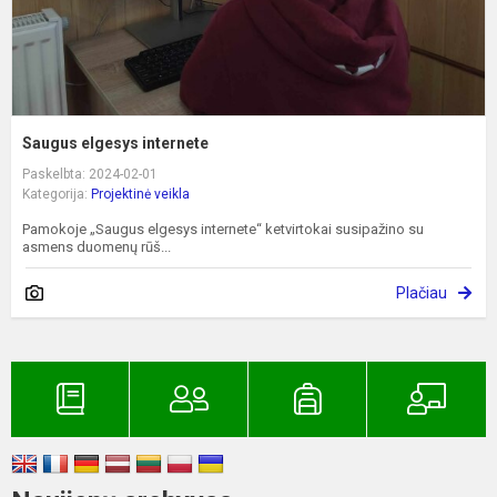
Saugus elgesys internete
Paskelbta: 2024-02-01
Kategorija:
Projektinė veikla
Pamokoje „Saugus elgesys internete“ ketvirtokai susipažino su
asmens duomenų rūš...
Plačiau