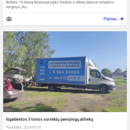
Birželio 14 dieną Alizavoje įvyko Gedulo ir vilties dienos minėjimo
renginys „Ku...
Plačiau
I
3
t
s
p
a
Išgabentos 3 tonos surinktų pavojingų atliekų
Paskelbta: 2024-05-20