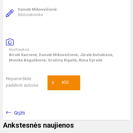
Danutė Miknevičienė
Bibliotekininkė
Nuotraukos:
Birutė Kairienė, Danutė Miknevičienė, Jūratė Kuliukienė,
Monika Baguškienė, Gražina Kigaitė, Rima Dyraitė
Nepamirškite
0
AČIŪ
padėkoti autoriui
Grįžti
Ankstesnės naujienos