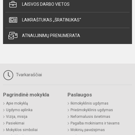
LAISVOS DARBO VIETOS
LAIKRAŠTUKAS „ŠRATINUKAS“
ATNAUJINIMŲ PRENUMERATA
Tvarkaraščiai
Pagrindinė mokykla
Paslaugos
Apie mokyklą
Ikimokyklinis ugdymas
Ugdymo aplinka
Priešmokyklinis ugdymas
Vizija, misija
Neformalusis švietimas
Pasiekimai
Pagalba mokiniams ir tėvams
Mokyklos simboliai
Mokinių pavėžėjimas