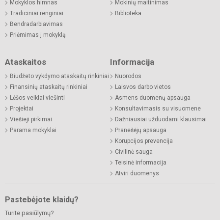
Mokyklos himnas
Mokinių maitinimas
Tradiciniai renginiai
Biblioteka
Bendradarbiavimas
Priėmimas į mokyklą
Ataskaitos
Informacija
Biudžeto vykdymo ataskaitų rinkiniai
Nuorodos
Finansinių ataskaitų rinkiniai
Laisvos darbo vietos
Lėšos veiklai viešinti
Asmens duomenų apsauga
Projektai
Konsultavimasis su visuomene
Viešieji pirkimai
Dažniausiai užduodami klausimai
Parama mokyklai
Pranešėjų apsauga
Korupcijos prevencija
Civilinė sauga
Teisinė informacija
Atviri duomenys
Pastebėjote klaidų?
Turite pasiūlymų?