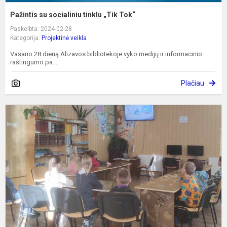
Pažintis su socialiniu tinklu „Tik Tok“
Paskelbta: 2024-02-28
Kategorija:
Projektinė veikla
Vasario 28 dieną Alizavos bibliotekoje vyko medijų ir informacinio
raštingumo pa...
Plačiau
S
i
p