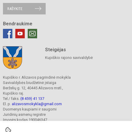
RAŠYKITE
Bendraukime
Steigėjas
Kupiškio rajono savivaldybė
Kupiškio r. Alizavos pagrindinė mokykla
Savivaldybės biudžetinė įstaiga
Berželių g. 12, 40445 Alizavos mstl.,
Kupiškio raj.
Tel./ faks.
(8 459) 41 137
El. p.
alizavosmokykla@gmail.com
Duomenys kaupiami ir saugomi
Juridinių asmenų registre
Įmonės kodas 190046347