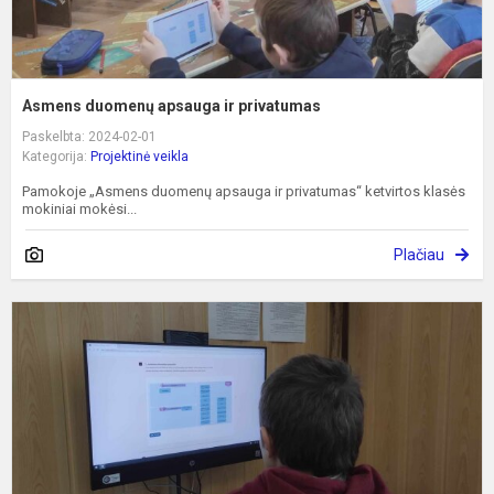
Asmens duomenų apsauga ir privatumas
Paskelbta: 2024-02-01
Kategorija:
Projektinė veikla
Pamokoje „Asmens duomenų apsauga ir privatumas“ ketvirtos klasės
mokiniai mokėsi...
Plačiau
S
e
i