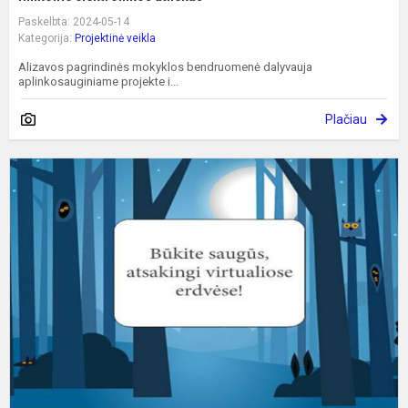
Paskelbta: 2024-05-14
Kategorija:
Projektinė veikla
Alizavos pagrindinės mokyklos bendruomenė dalyvauja
aplinkosauginiame projekte i...
Plačiau
P
s
s
t
„
T