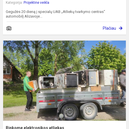
Kategorija:
Projektinė veikla
Gegužės 20 dieną į specialų UAB „Atliekų tvarkymo centras“
automobilį Alizavoje...
Plačiau
R
e
a
Rinkome elektronikos atliekas