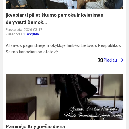
dalyvauti
Demok...
Įkvepianti pilietiškumo pamoka ir kvietimas
dalyvauti Demok...
Paskelbta: 2026-03-17
Kategorija:
Renginiai
Alizavos pagrindinėje mokykloje lankėsi Lietuvos Respublikos
Seimo kanceliarijos atstovė,...
Plačiau
Paminėjo
Knygnešio
dieną
Paminėjo Knygnešio dieną