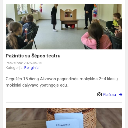
Pažintis
su
Šėpos
teatru
Pažintis su Šėpos teatru
Paskelbta: 2026-05-15
Kategorija:
Renginiai
Gegužės 15 dieną Alizavos pagrindinės mokyklos 2–4 klasių
mokiniai dalyvavo ypatingoje edu...
Plačiau
Margučių
džiaugsmo
valandėlės