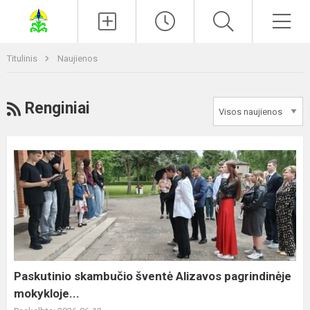
Paieška
Men
Titulinis
Naujienos
RSS
Renginiai
Paskutinio
skambučio
šventė
Alizavos
pagrindinėje
mokykloje...
Paskutinio skambučio šventė Alizavos pagrindinėje
mokykloje...