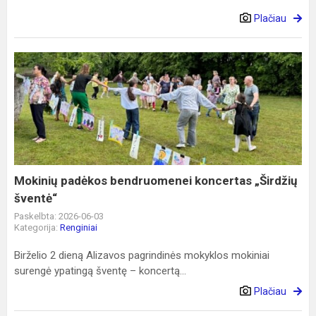
Plačiau
Mokinių
padėkos
bendruomenei
koncertas
„Širdžių
šventė“
Mokinių padėkos bendruomenei koncertas „Širdžių
šventė“
Paskelbta: 2026-06-03
Kategorija:
Renginiai
Birželio 2 dieną Alizavos pagrindinės mokyklos mokiniai
surengė ypatingą šventę – koncertą...
Plačiau