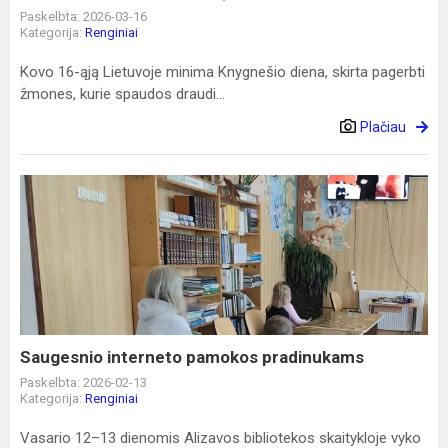
Paskelbta: 2026-03-16
Kategorija:
Renginiai
Kovo 16-ąją Lietuvoje minima Knygnešio diena, skirta pagerbti
žmones, kurie spaudos draudi...
Plačiau
Saugesnio
interneto
pamokos
pradinukams
Saugesnio interneto pamokos pradinukams
Paskelbta: 2026-02-13
Kategorija:
Renginiai
Vasario 12–13 dienomis Alizavos bibliotekos skaitykloje vyko