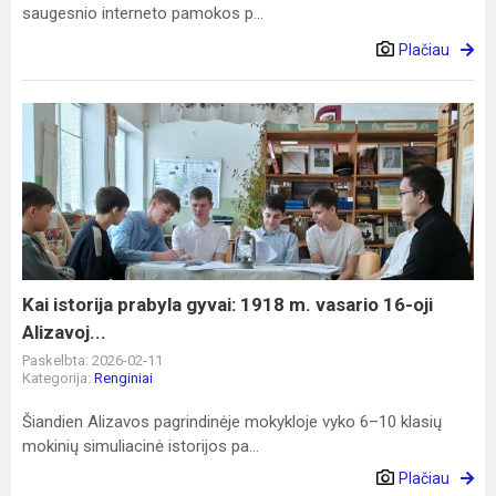
saugesnio interneto pamokos p...
Plačiau
Kai
istorija
prabyla
gyvai:
1918
m.
vasario
16-
Kai istorija prabyla gyvai: 1918 m. vasario 16-oji
oji
Alizavoj...
Alizavoj...
Paskelbta: 2026-02-11
Kategorija:
Renginiai
Šiandien Alizavos pagrindinėje mokykloje vyko 6–10 klasių
mokinių simuliacinė istorijos pa...
Plačiau