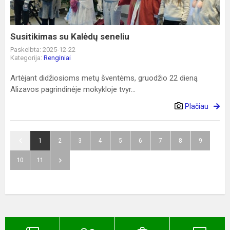
Susitikimas su Kalėdų seneliu
Paskelbta: 2025-12-22
Kategorija:
Renginiai
Artėjant didžiosioms metų šventėms, gruodžio 22 dieną
Alizavos pagrindinėje mokykloje tvyr...
Plačiau
1
2
3
4
5
6
7
8
9
10
11