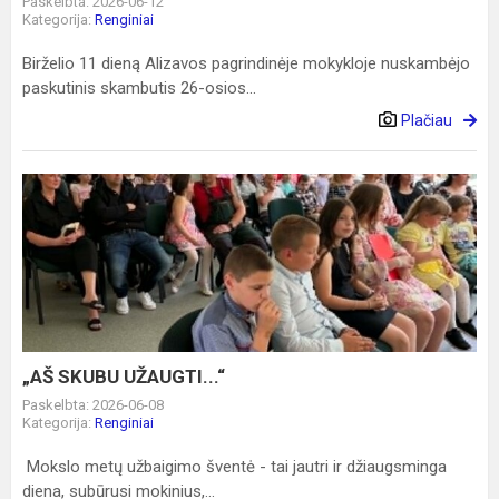
Paskelbta: 2026-06-12
Kategorija:
Renginiai
Birželio 11 dieną Alizavos pagrindinėje mokykloje nuskambėjo
paskutinis skambutis 26-osios...
Plačiau
„AŠ
SKUBU
UŽAUGTI...“
„AŠ SKUBU UŽAUGTI...“
Paskelbta: 2026-06-08
Kategorija:
Renginiai
Mokslo metų užbaigimo šventė - tai jautri ir džiaugsminga
diena, subūrusi mokinius,...