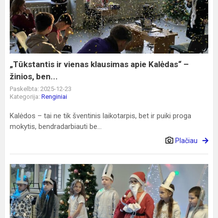
vienas
klausimas
apie
Kalėdas“
–
žinios,
„Tūkstantis ir vienas klausimas apie Kalėdas“ –
ben...
žinios, ben...
Paskelbta: 2025-12-23
Kategorija:
Renginiai
Kalėdos – tai ne tik šventinis laikotarpis, bet ir puiki proga
mokytis, bendradarbiauti be...
Plačiau
Susitikimas
su
Kalėdų
seneliu