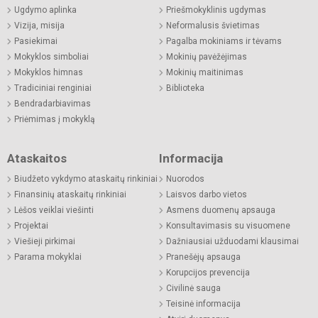
Ugdymo aplinka
Priešmokyklinis ugdymas
Vizija, misija
Neformalusis švietimas
Pasiekimai
Pagalba mokiniams ir tėvams
Mokyklos simboliai
Mokinių pavėžėjimas
Mokyklos himnas
Mokinių maitinimas
Tradiciniai renginiai
Biblioteka
Bendradarbiavimas
Priėmimas į mokyklą
Ataskaitos
Informacija
Biudžeto vykdymo ataskaitų rinkiniai
Nuorodos
Finansinių ataskaitų rinkiniai
Laisvos darbo vietos
Lėšos veiklai viešinti
Asmens duomenų apsauga
Projektai
Konsultavimasis su visuomene
Viešieji pirkimai
Dažniausiai užduodami klausimai
Parama mokyklai
Pranešėjų apsauga
Korupcijos prevencija
Civilinė sauga
Teisinė informacija