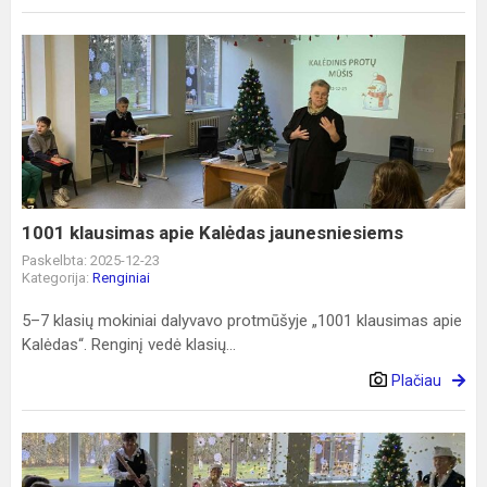
1001
klausimas
apie
Kalėdas
jaunesniesiems
1001 klausimas apie Kalėdas jaunesniesiems
Paskelbta: 2025-12-23
Kategorija:
Renginiai
5–7 klasių mokiniai dalyvavo protmūšyje „1001 klausimas apie
Kalėdas“. Renginį vedė klasių...
Plačiau
„Tūkstantis
ir