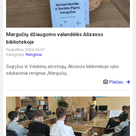
Alizavos
bibliotekoje
Margučių džiaugsmo valandėlės Alizavos
bibliotekoje
Paskelbta: 2026-04-07
Kategorija:
Renginiai
Sugrįžus iš Velykinių atostogų, Alizavos bibliotekoje vyko
edukaciniai renginiai „Margučių...
Plačiau
Įkvepianti
pilietiškumo
pamoka
ir
kvietimas