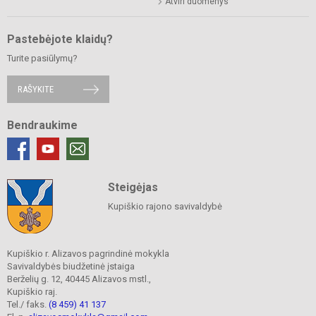
Atviri duomenys
Pastebėjote klaidų?
Turite pasiūlymų?
RAŠYKITE
Bendraukime
Steigėjas
Kupiškio rajono savivaldybė
Kupiškio r. Alizavos pagrindinė mokykla
Savivaldybės biudžetinė įstaiga
Berželių g. 12, 40445 Alizavos mstl.,
Kupiškio raj.
Tel./ faks.
(8 459) 41 137