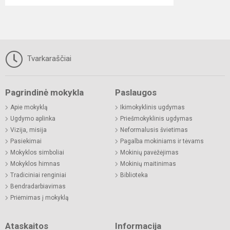
Tvarkaraščiai
Pagrindinė mokykla
Paslaugos
Apie mokyklą
Ikimokyklinis ugdymas
Ugdymo aplinka
Priešmokyklinis ugdymas
Vizija, misija
Neformalusis švietimas
Pasiekimai
Pagalba mokiniams ir tėvams
Mokyklos simboliai
Mokinių pavėžėjimas
Mokyklos himnas
Mokinių maitinimas
Tradiciniai renginiai
Biblioteka
Bendradarbiavimas
Priėmimas į mokyklą
Ataskaitos
Informacija