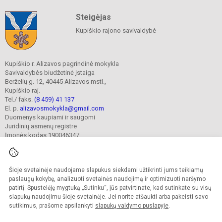
Steigėjas
Kupiškio rajono savivaldybė
Kupiškio r. Alizavos pagrindinė mokykla
Savivaldybės biudžetinė įstaiga
Berželių g. 12, 40445 Alizavos mstl.,
Kupiškio raj.
Tel./ faks.
(8 459) 41 137
El. p.
alizavosmokykla@gmail.com
Duomenys kaupiami ir saugomi
Juridinių asmenų registre
Įmonės kodas 190046347
Šioje svetainėje naudojame slapukus siekdami užtikrinti jums teikiamų
© 2023. Kupiškio r. Alizavos pagrindinė mokykla. Visos teisės saugomos.
Kopijuoti turinį be raštiško įstaigos administracijos sutikimo griežtai draudžiama.
paslaugų kokybę, analizuoti svetainės naudojimą ir optimizuoti naršymo
patirtį. Spustelėję mygtuką „Sutinku“, jūs patvirtinate, kad sutinkate su visų
Prieinamumo paraiška
Slapukų valdymas
slapukų naudojimu šioje svetainėje. Jei norite atšaukti arba pakeisti savo
sutikimus, prašome apsilankyti
slapukų valdymo puslapyje
.
Sumanus būdas atnaujinti
mokyklos interneto