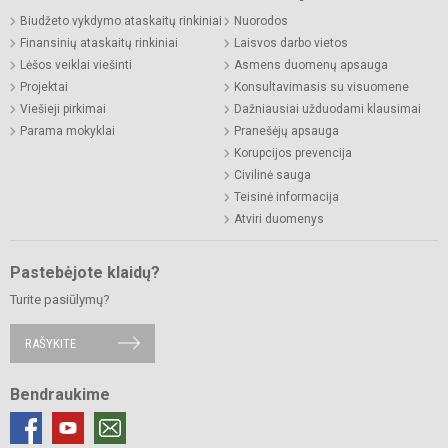
Biudžeto vykdymo ataskaitų rinkiniai
Nuorodos
Finansinių ataskaitų rinkiniai
Laisvos darbo vietos
Lėšos veiklai viešinti
Asmens duomenų apsauga
Projektai
Konsultavimasis su visuomene
Viešieji pirkimai
Dažniausiai užduodami klausimai
Parama mokyklai
Pranešėjų apsauga
Korupcijos prevencija
Civilinė sauga
Teisinė informacija
Atviri duomenys
Pastebėjote klaidų?
Turite pasiūlymų?
RAŠYKITE
Bendraukime