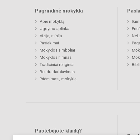
Pagrindinė mokykla
Pasl
Apie mokyklą
Ikim
Ugdymo aplinka
Prie
Vizija, misija
Nefo
Pasiekimai
Paga
Mokyklos simboliai
Moki
Mokyklos himnas
Moki
Tradiciniai renginiai
Bibl
Bendradarbiavimas
Priėmimas į mokyklą
Pastebėjote klaidų?
Bend
Turite pasiūlymų?