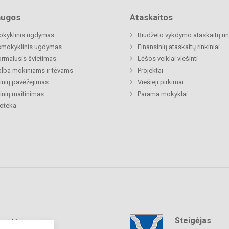
augos
Ataskaitos
okyklinis ugdymas
Biudžeto vykdymo ataskaitų rin
šmokyklinis ugdymas
Finansinių ataskaitų rinkiniai
rmalusis švietimas
Lėšos veiklai viešinti
lba mokiniams ir tėvams
Projektai
nių pavėžėjimas
Viešieji pirkimai
nių maitinimas
Parama mokyklai
ioteka
Steigėjas
raukime