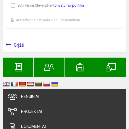
Sutinku su Cleverphant
privatumo politika
Atsisakysite bet kada vienu paspaudimu
Grįžti
RENGINIAI
PROJEKTAI
DOKUMENTAI