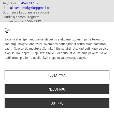
Tel./ faks.
(8 459) 41 137
El. p.
alizavosmokykla@gmail.com
Duomenys kaupiami ir saugomi
Juridinių asmenų registre
Įmonės kodas 190046347
Šioje svetainėje naudojame slapukus siekdami užtikrinti jums teikiamų
© 2023. Kupiškio r. Alizavos pagrindinė mokykla. Visos teisės saugomos.
Kopijuoti turinį be raštiško įstaigos administracijos sutikimo griežtai draudžiama.
paslaugų kokybę, analizuoti svetainės naudojimą ir optimizuoti naršymo
patirtį. Spustelėję mygtuką „Sutinku“, jūs patvirtinate, kad sutinkate su visų
Prieinamumo paraiška
Slapukų valdymas
slapukų naudojimu šioje svetainėje. Jei norite atšaukti arba pakeisti savo
sutikimus, prašome apsilankyti
slapukų valdymo puslapyje
.
Sumanus būdas atnaujinti
mokyklos interneto
svetainę
NUSTATYMAI
NESUTINKU
SUTINKU