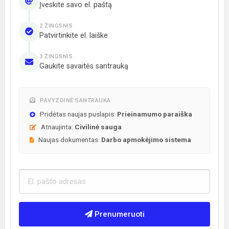
Įveskite savo el. paštą
2 ŽINGSNIS
Patvirtinkite el. laiške
3 ŽINGSNIS
Gaukite savaitės santrauką
PAVYZDINĖ SANTRAUKA
Pridėtas naujas puslapis:
Prieinamumo paraiška
Atnaujinta:
Civilinė sauga
Naujas dokumentas:
Darbo apmokėjimo sistema
Prenumeruoti