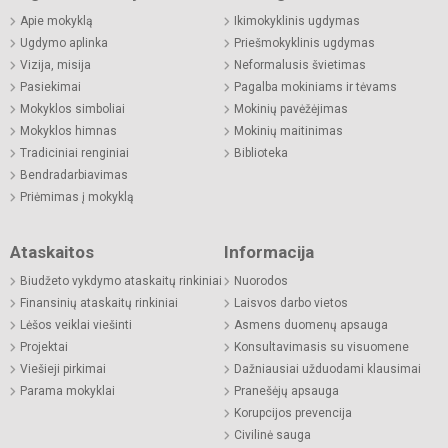
Apie mokyklą
Ikimokyklinis ugdymas
Ugdymo aplinka
Priešmokyklinis ugdymas
Vizija, misija
Neformalusis švietimas
Pasiekimai
Pagalba mokiniams ir tėvams
Mokyklos simboliai
Mokinių pavėžėjimas
Mokyklos himnas
Mokinių maitinimas
Tradiciniai renginiai
Biblioteka
Bendradarbiavimas
Priėmimas į mokyklą
Ataskaitos
Informacija
Biudžeto vykdymo ataskaitų rinkiniai
Nuorodos
Finansinių ataskaitų rinkiniai
Laisvos darbo vietos
Lėšos veiklai viešinti
Asmens duomenų apsauga
Projektai
Konsultavimasis su visuomene
Viešieji pirkimai
Dažniausiai užduodami klausimai
Parama mokyklai
Pranešėjų apsauga
Korupcijos prevencija
Civilinė sauga