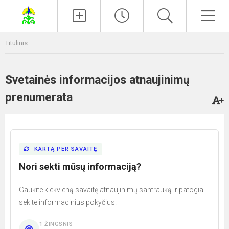
Paieška
Men
Titulinis
Svetainės informacijos atnaujinimų
prenumerata
KARTĄ PER SAVAITĘ
Nori sekti mūsų informaciją?
Gaukite kiekvieną savaitę atnaujinimų santrauką ir patogiai
sekite informacinius pokyčius.
1 ŽINGSNIS