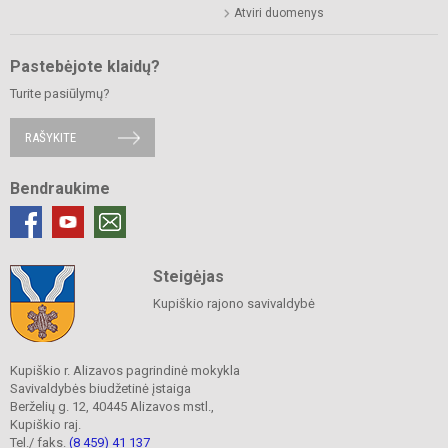
Atviri duomenys
Pastebėjote klaidų?
Turite pasiūlymų?
RAŠYKITE
Bendraukime
Steigėjas
Kupiškio rajono savivaldybė
Kupiškio r. Alizavos pagrindinė mokykla
Savivaldybės biudžetinė įstaiga
Berželių g. 12, 40445 Alizavos mstl.,
Kupiškio raj.
Tel./ faks.
(8 459) 41 137