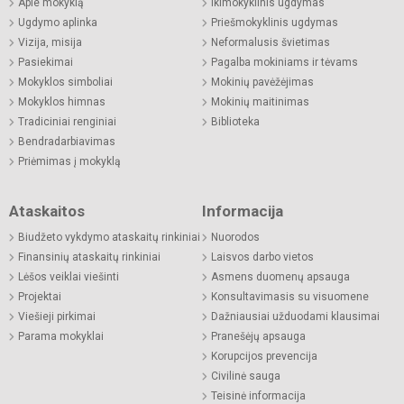
Apie mokyklą
Ikimokyklinis ugdymas
Ugdymo aplinka
Priešmokyklinis ugdymas
Vizija, misija
Neformalusis švietimas
Pasiekimai
Pagalba mokiniams ir tėvams
Mokyklos simboliai
Mokinių pavėžėjimas
Mokyklos himnas
Mokinių maitinimas
Tradiciniai renginiai
Biblioteka
Bendradarbiavimas
Priėmimas į mokyklą
Ataskaitos
Informacija
Biudžeto vykdymo ataskaitų rinkiniai
Nuorodos
Finansinių ataskaitų rinkiniai
Laisvos darbo vietos
Lėšos veiklai viešinti
Asmens duomenų apsauga
Projektai
Konsultavimasis su visuomene
Viešieji pirkimai
Dažniausiai užduodami klausimai
Parama mokyklai
Pranešėjų apsauga
Korupcijos prevencija
Civilinė sauga
Teisinė informacija