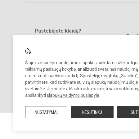
Pastebėjote klaidų?
Bend
Turite pasiūlymų?
RAŠYKITE
Šioje svetainėje naudojame slapukus siekdami užtikrinti j
teikiamų paslaugų kokybę, analizuoti svetainės naudojimą 
optimizuoti naršymo patirtį. Spustelėję mygtuką „Sutinku“,
patvirtinate, kad sutinkate su visų slapukų naudojimu šioje
svetainėje. Jei norite atšaukti arba pakeisti savo sutikimu
© 2023. Kupiškio r. Alizavos pagrindinė mokykla. Visos teisės saugo
apsilankyti
slapukų valdymo puslapyje
.
Kopijuoti turinį be raštiško įstaigos administracijos sutikimo griežtai
draudžiama.
NUSTATYMAI
NESUTINKU
SUT