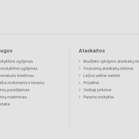
augos
Ataskaitos
okyklinis ugdymas
Biudžeto vykdymo ataskaitų rin
šmokyklinis ugdymas
Finansinių ataskaitų rinkiniai
rmalusis švietimas
Lėšos veiklai viešinti
lba mokiniams ir tėvams
Projektai
nių pavėžėjimas
Viešieji pirkimai
nių maitinimas
Parama mokyklai
ioteka