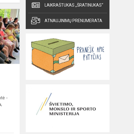
LAIKRAŠTUKAS „ŠRATINUKAS“
„AŠ
SKUBU
ATNAUJINIMŲ PRENUMERATA
UŽAUGTI...“
tė -
a,