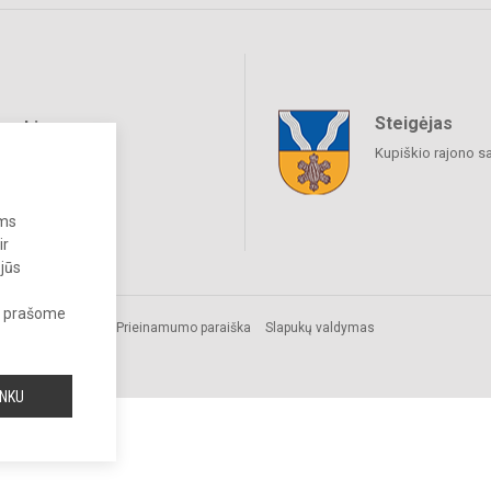
Steigėjas
raukime
Kupiškio rajono s
ums
ir
 jūs
s, prašome
mos.
Prieinamumo paraiška
Slapukų valdymas
INKU