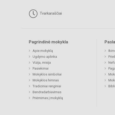
Tvarkaraščiai
Pagrindinė mokykla
Pasl
Apie mokyklą
Ikim
Ugdymo aplinka
Prie
Vizija, misija
Nefo
Pasiekimai
Paga
Mokyklos simboliai
Moki
Mokyklos himnas
Moki
Tradiciniai renginiai
Bibl
Bendradarbiavimas
Priėmimas į mokyklą