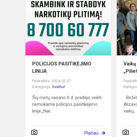
POLICIJOS
PASITIKĖJ
LINIJA
POLICIJOS PASITIKĖJIMO
Vaikų
LINIJA
„Pili
Paskelbta: 2024-02-07
Paskelb
Kategorija:
Svarbu!
Kategor
Šių metų vasario 6 d. pradėjo veikti
Biržel
nemokama policijos pasitikėjimo
Alizav
linija „Nar...
vaikų...
Plačiau