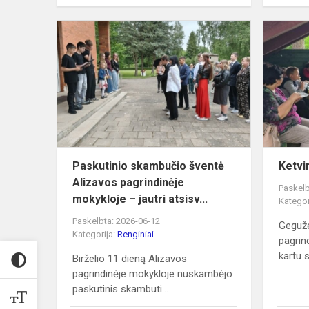
Paskutinio
skambučio
šventė
Alizavos
pagrindinėje
mokykloje...
Paskutinio skambučio šventė
Ketvi
Alizavos pagrindinėje
Paskelb
mokykloje – jautri atsisv...
Kategor
Paskelbta: 2026-06-12
Gegužė
Kategorija:
Renginiai
pagrin
kartu s
Birželio 11 dieną Alizavos
pagrindinėje mokykloje nuskambėjo
paskutinis skambuti...