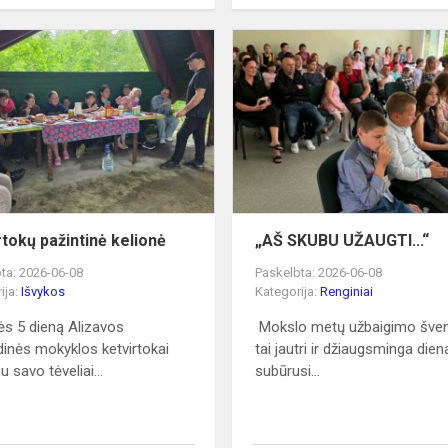
Ketvirtokų
pažintinė
kelionė
rtokų pažintinė kelionė
„AŠ SKUBU UŽAUGTI...“
ta: 2026-06-08
Paskelbta: 2026-06-08
ija:
Išvykos
Kategorija:
Renginiai
s 5 dieną Alizavos
Mokslo metų užbaigimo šven
dinės mokyklos ketvirtokai
tai jautri ir džiaugsminga dien
u savo tėveliai...
subūrusi...