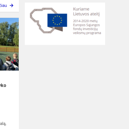
čiau
Birželio
3
dieną
Alizavos
pagrindinėje
mokykloje
vyko
prie...
yko
alą,