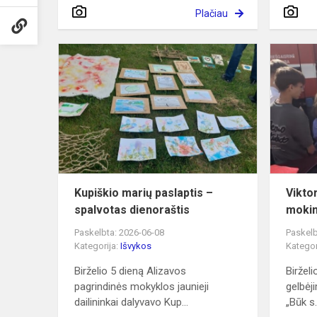
Plačiau
Kupiškio
marių
paslaptis
–
spalvotas
dienoraštis
Kupiškio marių paslaptis –
Vikto
spalvotas dienoraštis
mokin
Paskelbta: 2026-06-08
Paskelb
Kategorija:
Išvykos
Kategor
Birželio 5 dieną Alizavos
Birželi
pagrindinės mokyklos jaunieji
gelbėj
dailininkai dalyvavo Kup...
„Būk s.