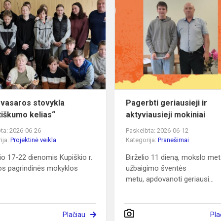
Vaikų
IMO
vasaros
stovykla
„Pilietiškumo
kelias“
 vasaros stovykla
Pagerbti geriausieji ir
etiškumo kelias“
aktyviausieji mokiniai
ta: 2026-06-26
Paskelbta: 2026-06-12
ija:
Projektinė veikla
Kategorija:
Pranešimai
io 17-22 dienomis Kupiškio r.
Birželio 11 dieną, mokslo me
os pagrindinės mokyklos
užbaigimo šventės
metu, apdovanoti geriausi...
Plačiau
Pla