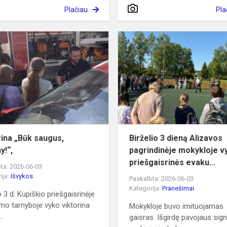
Plačiau
Pla
Viktorina
„Būk
saugus,
mokiny!“,
rina „Būk saugus,
Birželio 3 dieną Alizavos
y!“,
pagrindinėje mokykloje v
priešgaisrinės evaku...
ta: 2026-06-03
ija:
Išvykos
Paskelbta: 2026-06-03
Kategorija:
Pranešimai
o 3 d. Kupiškio priešgaisrinėje
imo tarnyboje vyko viktorina
Mokykloje buvo imituojamas
..
gaisras. Išgirdę pavojaus sign