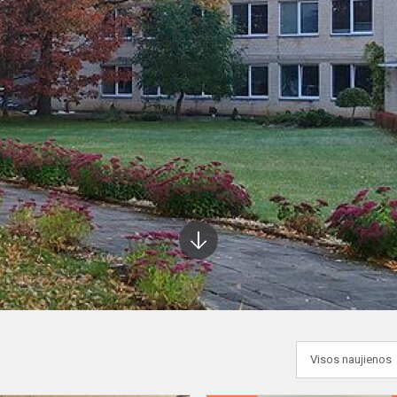
Į
apačią