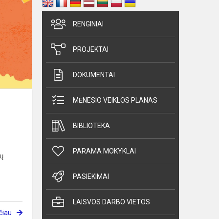
Pagerbti
geriausieji
RENGINIAI
ir
aktyviausieji
PROJEKTAI
mokiniai
DOKUMENTAI
MĖNESIO VEIKLOS PLANAS
BIBLIOTEKA
PARAMA MOKYKLAI
tų
PASIEKIMAI
LAISVOS DARBO VIETOS
čiau