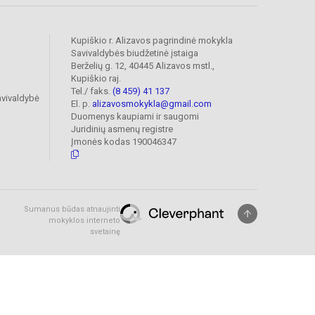
Kupiškio r. Alizavos pagrindinė mokykla
Savivaldybės biudžetinė įstaiga
Berželių g. 12, 40445 Alizavos mstl.,
Kupiškio raj.
Tel./ faks.
(8 459) 41 137
avivaldybė
El. p.
alizavosmokykla@gmail.com
Duomenys kaupiami ir saugomi
Juridinių asmenų registre
Įmonės kodas 190046347
Sumanus būdas atnaujinti
mokyklos interneto
svetainę