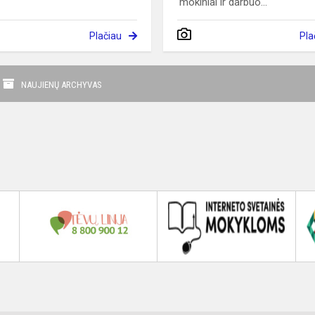
mokiniai ir darbuo...
Plačiau
Pla
NAUJIENŲ ARCHYVAS