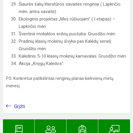
Šiaurės šalių literatūros savaitės renginiai ( Lapkričio
mėn. antra savaitė).
Ekologinis projektas „Mes rūšiuojam“ ( I etapas) –
Lapkričio mėn.
Šventinė mokyklos erdvių puošyba. Gruodžio mėn.
Pradinių klasių mokinių išvyka pas Kalėdų senelį.
Gruodžio mėn.
Kalėdinis 5-10 klasių mokinių karnavalas. Gruodžio mėn.
Akcija „Knygų Kalėdos“.
P.S. Konkretus patikslintas renginių planas kiekvieną metų
mėnesį.
Grįžti