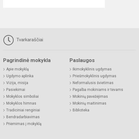
Tvarkaraščiai
Pagrindinė mokykla
Paslaugos
Apie mokyklą
Ikimokyklinis ugdymas
Ugdymo aplinka
Priešmokyklinis ugdymas
Vizija, misija
Neformalusis švietimas
Pasiekimai
Pagalba mokiniams ir tėvams
Mokyklos simboliai
Mokinių pavėžėjimas
Mokyklos himnas
Mokinių maitinimas
Tradiciniai renginiai
Biblioteka
Bendradarbiavimas
Priėmimas į mokyklą