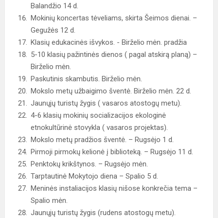
Balandžio 14 d.
Mokinių koncertas tėveliams, skirta Šeimos dienai. –
Gegužės 12 d.
Klasių edukacinės išvykos. - Birželio mėn. pradžia
5-10 klasių pažintinės dienos ( pagal atskirą planą) –
Birželio mėn.
Paskutinis skambutis. Birželio mėn.
Mokslo metų užbaigimo šventė. Birželio mėn. 22 d.
Jaunųjų turistų žygis ( vasaros atostogų metu).
4-6 klasių mokinių socializacijos ekologinė
etnokultūrinė stovykla ( vasaros projektas).
Mokslo metų pradžios šventė. – Rugsėjo 1 d.
Pirmoji pirmokų kelionė į biblioteką. – Rugsėjo 11 d.
Penktokų krikštynos. – Rugsėjo mėn.
Tarptautinė Mokytojo diena – Spalio 5 d.
Meninės instaliacijos klasių nišose konkrečia tema –
Spalio mėn.
Jaunųjų turistų žygis (rudens atostogų metu).