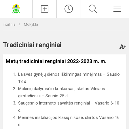
Paieška
Men
Titulinis
Mokykla
Tradiciniai renginiai
Metų tradiciniai renginiai 2022-2023 m. m.
Laisvės gynėjų dienos iškilmingas minėjimas – Sausio
13 d.
Mokinių dailyraščio konkursas, skirtas Vilniaus
gimtadieniui – Sausio 25 d.
Saugesnio interneto savaitės renginiai – Vasario 6-10
d.
Meninės instaliacijos klasių nišose, skirtos Vasario 16
d.