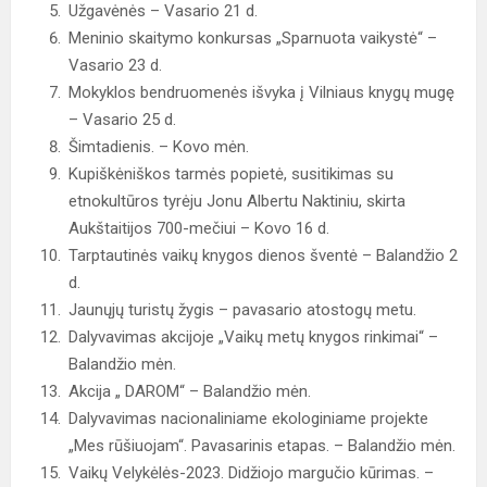
Užgavėnės – Vasario 21 d.
Meninio skaitymo konkursas „Sparnuota vaikystė“ –
Vasario 23 d.
Mokyklos bendruomenės išvyka į Vilniaus knygų mugę
– Vasario 25 d.
Šimtadienis. – Kovo mėn.
Kupiškėniškos tarmės popietė, susitikimas su
etnokultūros tyrėju Jonu Albertu Naktiniu, skirta
Aukštaitijos 700-mečiui – Kovo 16 d.
Tarptautinės vaikų knygos dienos šventė – Balandžio 2
d.
Jaunųjų turistų žygis – pavasario atostogų metu.
Dalyvavimas akcijoje „Vaikų metų knygos rinkimai“ –
Balandžio mėn.
Akcija „ DAROM“ – Balandžio mėn.
Dalyvavimas nacionaliniame ekologiniame projekte
„Mes rūšiuojam“. Pavasarinis etapas. – Balandžio mėn.
Vaikų Velykėlės-2023. Didžiojo margučio kūrimas. –