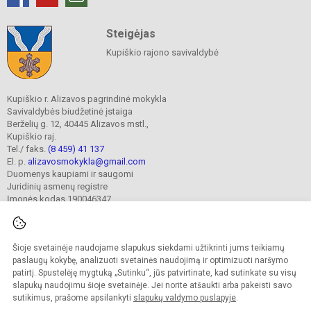
Steigėjas
Kupiškio rajono savivaldybė
Kupiškio r. Alizavos pagrindinė mokykla
Savivaldybės biudžetinė įstaiga
Berželių g. 12, 40445 Alizavos mstl.,
Kupiškio raj.
Tel./ faks.
(8 459) 41 137
El. p.
alizavosmokykla@gmail.com
Duomenys kaupiami ir saugomi
Juridinių asmenų registre
Įmonės kodas 190046347
Šioje svetainėje naudojame slapukus siekdami užtikrinti jums teikiamų
© 2023. Kupiškio r. Alizavos pagrindinė mokykla. Visos teisės saugomos.
Kopijuoti turinį be raštiško įstaigos administracijos sutikimo griežtai draudžiama.
paslaugų kokybę, analizuoti svetainės naudojimą ir optimizuoti naršymo
patirtį. Spustelėję mygtuką „Sutinku“, jūs patvirtinate, kad sutinkate su visų
Prieinamumo paraiška
Slapukų valdymas
slapukų naudojimu šioje svetainėje. Jei norite atšaukti arba pakeisti savo
sutikimus, prašome apsilankyti
slapukų valdymo puslapyje
.
Sumanus būdas atnaujinti