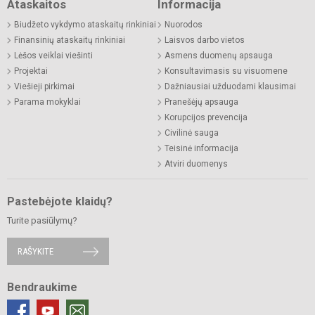
Ataskaitos
Informacija
Biudžeto vykdymo ataskaitų rinkiniai
Nuorodos
Finansinių ataskaitų rinkiniai
Laisvos darbo vietos
Lėšos veiklai viešinti
Asmens duomenų apsauga
Projektai
Konsultavimasis su visuomene
Viešieji pirkimai
Dažniausiai užduodami klausimai
Parama mokyklai
Pranešėjų apsauga
Korupcijos prevencija
Civilinė sauga
Teisinė informacija
Atviri duomenys
Pastebėjote klaidų?
Turite pasiūlymų?
RAŠYKITE
Bendraukime