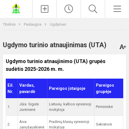
Paieška
Men
Titulinis
Paslaugos
Ugdymas
Ugdymo turinio atnaujinimas (UTA)
Ugdymo turinio atnaujinimo (UTA) grupės
sudėtis 2025-2026 m. m.
Eil.
Vardas,
Pareigos
Pareigos įstaigoje
Nr.
pavardė
grupėje
Jūra Sigutė
Lietuvių kalbos vyresnioji
1.
Pirmininkė
Jurėnienė
mokytoja
Aiva
Pradinių klasių vyresnioji
2.
Sekretorė
Janušauskienė
mokytoja