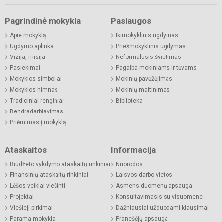
Pagrindinė mokykla
Paslaugos
Apie mokyklą
Ikimokyklinis ugdymas
Ugdymo aplinka
Priešmokyklinis ugdymas
Vizija, misija
Neformalusis švietimas
Pasiekimai
Pagalba mokiniams ir tėvams
Mokyklos simboliai
Mokinių pavėžėjimas
Mokyklos himnas
Mokinių maitinimas
Tradiciniai renginiai
Biblioteka
Bendradarbiavimas
Priėmimas į mokyklą
Ataskaitos
Informacija
Biudžeto vykdymo ataskaitų rinkiniai
Nuorodos
Finansinių ataskaitų rinkiniai
Laisvos darbo vietos
Lėšos veiklai viešinti
Asmens duomenų apsauga
Projektai
Konsultavimasis su visuomene
Viešieji pirkimai
Dažniausiai užduodami klausimai
Parama mokyklai
Pranešėjų apsauga