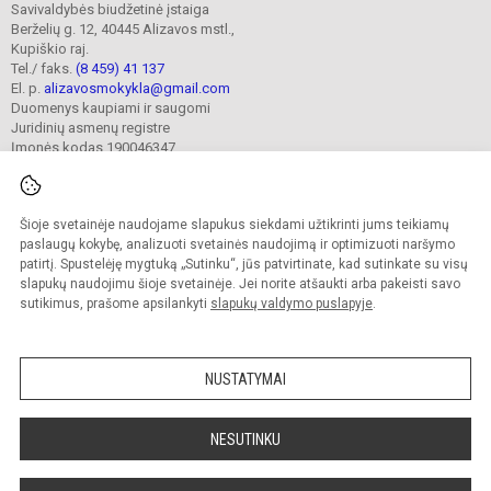
Savivaldybės biudžetinė įstaiga
Berželių g. 12, 40445 Alizavos mstl.,
Kupiškio raj.
Tel./ faks.
(8 459) 41 137
El. p.
alizavosmokykla@gmail.com
Duomenys kaupiami ir saugomi
Juridinių asmenų registre
Įmonės kodas 190046347
Šioje svetainėje naudojame slapukus siekdami užtikrinti jums teikiamų
© 2023. Kupiškio r. Alizavos pagrindinė mokykla. Visos teisės saugomos.
Kopijuoti turinį be raštiško įstaigos administracijos sutikimo griežtai draudžiama.
paslaugų kokybę, analizuoti svetainės naudojimą ir optimizuoti naršymo
patirtį. Spustelėję mygtuką „Sutinku“, jūs patvirtinate, kad sutinkate su visų
Prieinamumo paraiška
Slapukų valdymas
slapukų naudojimu šioje svetainėje. Jei norite atšaukti arba pakeisti savo
sutikimus, prašome apsilankyti
slapukų valdymo puslapyje
.
Sumanus būdas atnaujinti
mokyklos interneto
svetainę
NUSTATYMAI
NESUTINKU