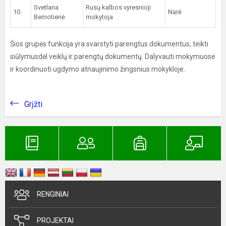
Svetlana
Rusų kalbos vyresnioji
10.
Narė
Bernotienė
mokytoja
Šios grupės funkcija yra svarstyti parengtus dokumentus, teikti
siūlymusdėl veiklų ir parengtų dokumentų. Dalyvauti mokymuose
ir koordinuoti ugdymo atnaujinimo žingsnius mokykloje.
Grįžti
RENGINIAI
PROJEKTAI