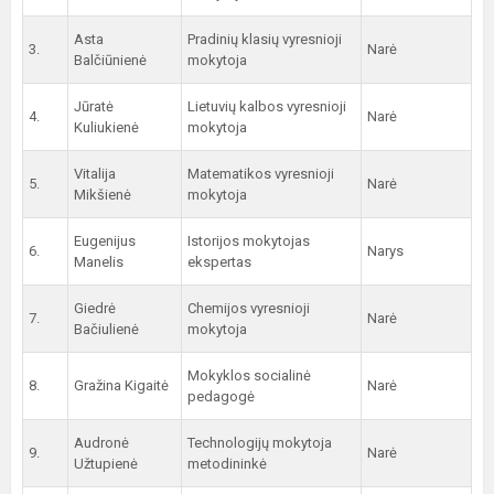
Asta
Pradinių klasių vyresnioji
3.
Narė
Balčiūnienė
mokytoja
Jūratė
Lietuvių kalbos vyresnioji
4.
Narė
Kuliukienė
mokytoja
Vitalija
Matematikos vyresnioji
5.
Narė
Mikšienė
mokytoja
Eugenijus
Istorijos mokytojas
6.
Narys
Manelis
ekspertas
Giedrė
Chemijos vyresnioji
7.
Narė
Bačiulienė
mokytoja
Mokyklos socialinė
8.
Gražina Kigaitė
Narė
pedagogė
Audronė
Technologijų mokytoja
9.
Narė
Užtupienė
metodininkė