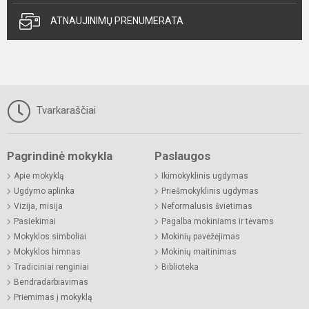
ATNAUJINIMŲ PRENUMERATA
Tvarkaraščiai
Pagrindinė mokykla
Paslaugos
Apie mokyklą
Ikimokyklinis ugdymas
Ugdymo aplinka
Priešmokyklinis ugdymas
Vizija, misija
Neformalusis švietimas
Pasiekimai
Pagalba mokiniams ir tėvams
Mokyklos simboliai
Mokinių pavėžėjimas
Mokyklos himnas
Mokinių maitinimas
Tradiciniai renginiai
Biblioteka
Bendradarbiavimas
Priėmimas į mokyklą