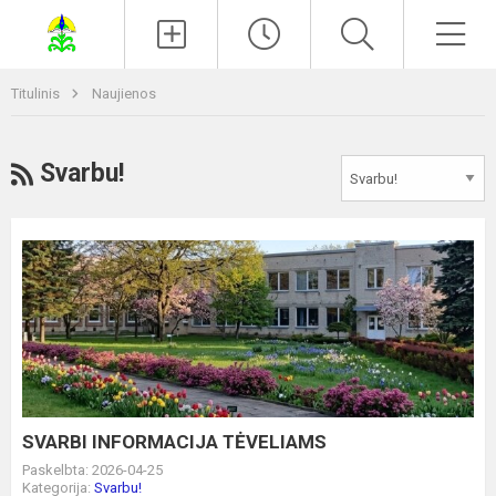
Paieška
Men
Titulinis
Naujienos
RSS
Svarbu!
SVARBI
INFORMACIJA
TĖVELIAMS
SVARBI INFORMACIJA TĖVELIAMS
Paskelbta: 2026-04-25
Kategorija:
Svarbu!