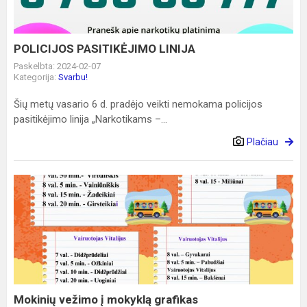
POLICIJOS PASITIKĖJIMO LINIJA
Paskelbta: 2024-02-07
Kategorija:
Svarbu!
Šių metų vasario 6 d. pradėjo veikti nemokama policijos
pasitikėjimo linija „Narkotikams –...
Plačiau
Mokinių
vežimo
į
mokyklą
grafikas
Mokinių vežimo į mokyklą grafikas