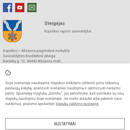
Steigėjas
Kupiškio rajono savivaldybė
Kupiškio r. Alizavos pagrindinė mokykla
Savivaldybės biudžetinė įstaiga
Berželių g. 12, 40445 Alizavos mstl.,
Kupiškio raj.
Tel./ faks.
(8 459) 41 137
El. p.
alizavosmokykla@gmail.com
Duomenys kaupiami ir saugomi
Šioje svetainėje naudojame slapukus siekdami užtikrinti jums teikiamų
Juridinių asmenų registre
paslaugų kokybę, analizuoti svetainės naudojimą ir optimizuoti naršymo
Įmonės kodas 190046347
patirtį. Spustelėję mygtuką „Sutinku“, jūs patvirtinate, kad sutinkate su visų
slapukų naudojimu šioje svetainėje. Jei norite atšaukti arba pakeisti savo
sutikimus, prašome apsilankyti
slapukų valdymo puslapyje
.
© 2023. Kupiškio r. Alizavos pagrindinė mokykla. Visos teisės saugomos.
Kopijuoti turinį be raštiško įstaigos administracijos sutikimo griežtai draudžiama.
NUSTATYMAI
Prieinamumo paraiška
Slapukų valdymas