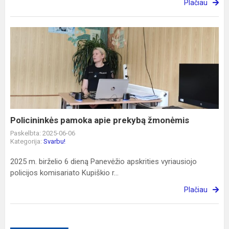
Plačiau
Policininkės
pamoka
apie
prekybą
žmonėmis
Policininkės pamoka apie prekybą žmonėmis
Paskelbta: 2025-06-06
Kategorija:
Svarbu!
2025 m. birželio 6 dieną Panevėžio apskrities vyriausiojo
policijos komisariato Kupiškio r...
Plačiau
Projektas