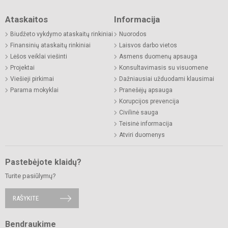
Ataskaitos
Informacija
Biudžeto vykdymo ataskaitų rinkiniai
Nuorodos
Finansinių ataskaitų rinkiniai
Laisvos darbo vietos
Lėšos veiklai viešinti
Asmens duomenų apsauga
Projektai
Konsultavimasis su visuomene
Viešieji pirkimai
Dažniausiai užduodami klausimai
Parama mokyklai
Pranešėjų apsauga
Korupcijos prevencija
Civilinė sauga
Teisinė informacija
Atviri duomenys
Pastebėjote klaidų?
Turite pasiūlymų?
RAŠYKITE
Bendraukime