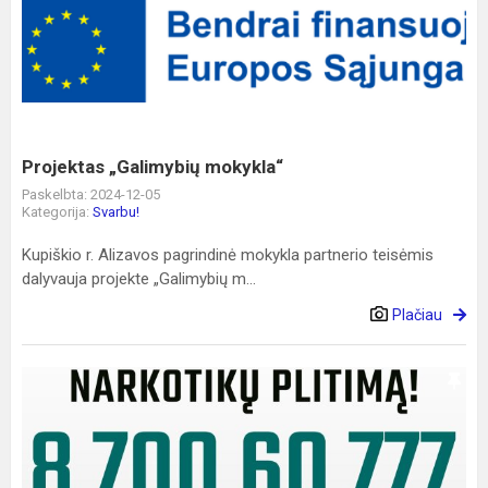
„Galimybių
mokykla“
Projektas „Galimybių mokykla“
Paskelbta: 2024-12-05
Kategorija:
Svarbu!
Kupiškio r. Alizavos pagrindinė mokykla partnerio teisėmis
dalyvauja projekte „Galimybių m...
Plačiau
POLICIJOS
PASITIKĖJIMO
LINIJA