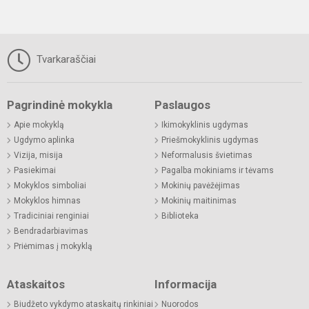
Tvarkaraščiai
Pagrindinė mokykla
Paslaugos
Apie mokyklą
Ikimokyklinis ugdymas
Ugdymo aplinka
Priešmokyklinis ugdymas
Vizija, misija
Neformalusis švietimas
Pasiekimai
Pagalba mokiniams ir tėvams
Mokyklos simboliai
Mokinių pavėžėjimas
Mokyklos himnas
Mokinių maitinimas
Tradiciniai renginiai
Biblioteka
Bendradarbiavimas
Priėmimas į mokyklą
Ataskaitos
Informacija
Biudžeto vykdymo ataskaitų rinkiniai
Nuorodos