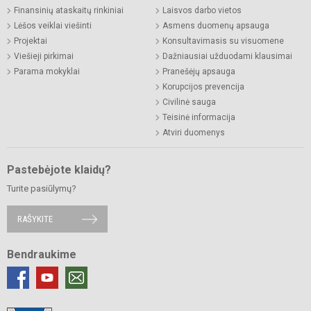
Finansinių ataskaitų rinkiniai
Laisvos darbo vietos
Lėšos veiklai viešinti
Asmens duomenų apsauga
Projektai
Konsultavimasis su visuomene
Viešieji pirkimai
Dažniausiai užduodami klausimai
Parama mokyklai
Pranešėjų apsauga
Korupcijos prevencija
Civilinė sauga
Teisinė informacija
Atviri duomenys
Pastebėjote klaidų?
Turite pasiūlymų?
RAŠYKITE
Bendraukime