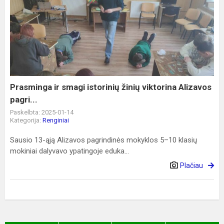
Prasminga
ir
smagi
istorinių
žinių
viktorina
Alizavos
pagri...
Prasminga ir smagi istorinių žinių viktorina Alizavos
pagri...
Paskelbta: 2025-01-14
Kategorija:
Renginiai
Sausio 13-ąją Alizavos pagrindinės mokyklos 5–10 klasių
mokiniai dalyvavo ypatingoje eduka...
Plačiau