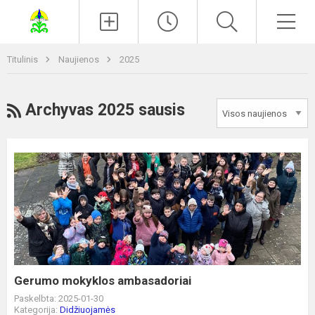
Paieška
Men
Titulinis
Naujienos
2025
RSS
Archyvas 2025 sausis
Gerumo
mokyklos
ambasadoriai
Gerumo mokyklos ambasadoriai
Paskelbta: 2025-01-30
Kategorija:
Didžiuojamės