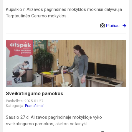
Kupiškio r. Alizavos pagrindinės mokyklos mokiniai dalyvauja
Tarptautinės Gerumo mokyklos...
Plačiau
Sveikatingumo
pamokos
Sveikatingumo pamokos
Paskelbta: 2025-01-27
Kategorija:
Pranešimai
Sausio 27 d. Alizavos pagrindinėje mokykloje vyko
sveikatingumo pamokos, skirtos netaisykl...