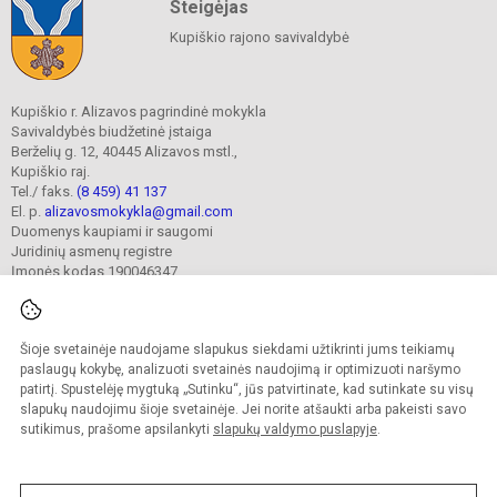
Steigėjas
Kupiškio rajono savivaldybė
Kupiškio r. Alizavos pagrindinė mokykla
Savivaldybės biudžetinė įstaiga
Berželių g. 12, 40445 Alizavos mstl.,
Kupiškio raj.
Tel./ faks.
(8 459) 41 137
El. p.
alizavosmokykla@gmail.com
Duomenys kaupiami ir saugomi
Juridinių asmenų registre
Įmonės kodas 190046347
Šioje svetainėje naudojame slapukus siekdami užtikrinti jums teikiamų
© 2023. Kupiškio r. Alizavos pagrindinė mokykla. Visos teisės saugomos.
Kopijuoti turinį be raštiško įstaigos administracijos sutikimo griežtai draudžiama.
paslaugų kokybę, analizuoti svetainės naudojimą ir optimizuoti naršymo
patirtį. Spustelėję mygtuką „Sutinku“, jūs patvirtinate, kad sutinkate su visų
Prieinamumo paraiška
Slapukų valdymas
slapukų naudojimu šioje svetainėje. Jei norite atšaukti arba pakeisti savo
sutikimus, prašome apsilankyti
slapukų valdymo puslapyje
.
Sumanus būdas atnaujinti
mokyklos interneto
svetainę