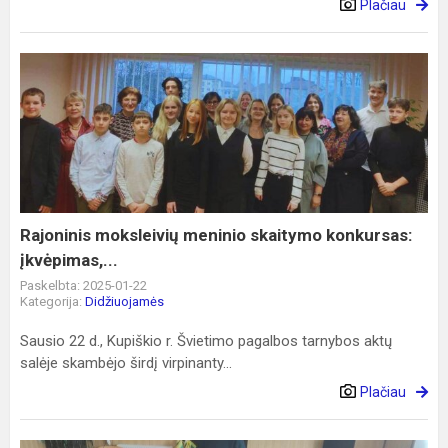
Plačiau
Rajoninis
moksleivių
meninio
skaitymo
konkursas:
įkvėpimas,...
Rajoninis moksleivių meninio skaitymo konkursas:
įkvėpimas,...
Paskelbta: 2025-01-22
Kategorija:
Didžiuojamės
Sausio 22 d., Kupiškio r. Švietimo pagalbos tarnybos aktų
salėje skambėjo širdį virpinanty...
Plačiau