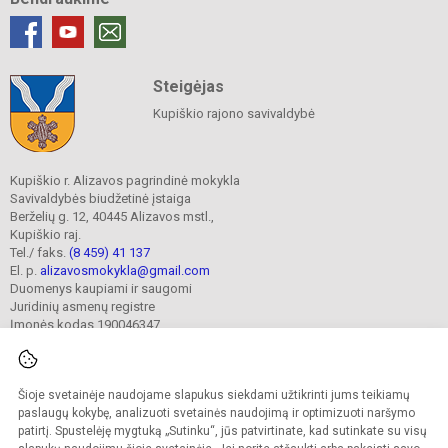
Steigėjas
Kupiškio rajono savivaldybė
Kupiškio r. Alizavos pagrindinė mokykla
Savivaldybės biudžetinė įstaiga
Berželių g. 12, 40445 Alizavos mstl.,
Kupiškio raj.
Tel./ faks.
(8 459) 41 137
El. p.
alizavosmokykla@gmail.com
Duomenys kaupiami ir saugomi
Juridinių asmenų registre
Įmonės kodas 190046347
Šioje svetainėje naudojame slapukus siekdami užtikrinti jums teikiamų
© 2023. Kupiškio r. Alizavos pagrindinė mokykla. Visos teisės saugomos.
Kopijuoti turinį be raštiško įstaigos administracijos sutikimo griežtai draudžiama.
paslaugų kokybę, analizuoti svetainės naudojimą ir optimizuoti naršymo
patirtį. Spustelėję mygtuką „Sutinku“, jūs patvirtinate, kad sutinkate su visų
Prieinamumo paraiška
Slapukų valdymas