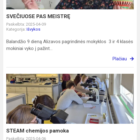
SVEČIUOSE PAS MEISTRĘ
Paskelbta: 2025-04-09
Kategorija:
Išvykos
Balandžio 9 dieną Alizavos pagrindinės mokyklos 3 ir 4 klasės
mokiniai vyko į pažint...
Plačiau
STEAM
chemijos
pamoka
STEAM chemijos pamoka
Paskelbta: 2025-04-06