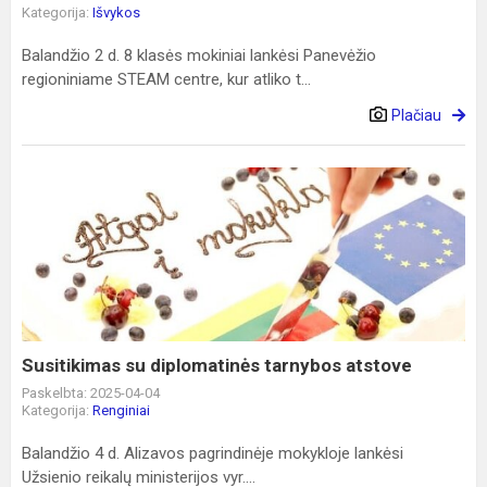
Kategorija:
Išvykos
Balandžio 2 d. 8 klasės mokiniai lankėsi Panevėžio
regioniniame STEAM centre, kur atliko t...
Plačiau
Susitikimas
su
diplomatinės
tarnybos
atstove
Susitikimas su diplomatinės tarnybos atstove
Paskelbta: 2025-04-04
Kategorija:
Renginiai
Balandžio 4 d. Alizavos pagrindinėje mokykloje lankėsi
Užsienio reikalų ministerijos vyr....