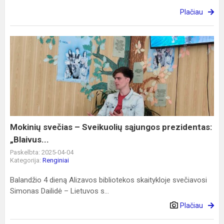
Plačiau
Mokinių
svečias
–
Sveikuolių
sąjungos
prezidentas:
„Blaivus...
Mokinių svečias – Sveikuolių sąjungos prezidentas:
„Blaivus...
Paskelbta: 2025-04-04
Kategorija:
Renginiai
Balandžio 4 dieną Alizavos bibliotekos skaitykloje svečiavosi
Simonas Dailidė – Lietuvos s...
Plačiau