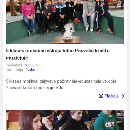
5
klasės
mokiniai
ieškojo
lobio
Pasvalio
krašto
muziejuje
5 klasės mokiniai ieškojo lobio Pasvalio krašto
muziejuje
Paskelbta: 2025-04-13
Kategorija:
Išvykos
5 klasės mokiniai dalyvavo pažintinėje-edukacinėje veikloje
Pasvalio krašto muziejuje. Edu...
Plačiau
Lietuvos
policijos
konkursas