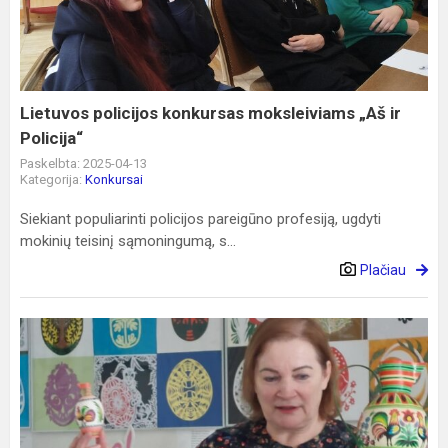
moksleiviams
„Aš
ir
Policija“
Lietuvos policijos konkursas moksleiviams „Aš ir
Policija“
Paskelbta: 2025-04-13
Kategorija:
Konkursai
Siekiant populiarinti policijos pareigūno profesiją, ugdyti
mokinių teisinį sąmoningumą, s...
Plačiau
SVEČIUOSE
PAS
MEISTRĘ