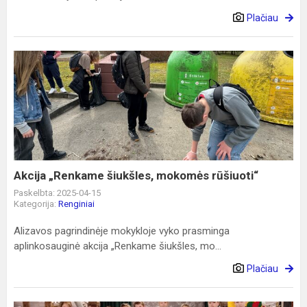
Plačiau
Akcija
„Renkame
šiukšles,
mokomės
rūšiuoti“
Akcija „Renkame šiukšles, mokomės rūšiuoti“
Paskelbta: 2025-04-15
Kategorija:
Renginiai
Alizavos pagrindinėje mokykloje vyko prasminga
aplinkosauginė akcija „Renkame šiukšles, mo...
Plačiau