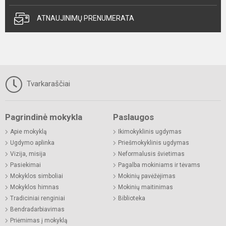
ATNAUJINIMŲ PRENUMERATA
Tvarkaraščiai
Pagrindinė mokykla
Paslaugos
Apie mokyklą
Ikimokyklinis ugdymas
Ugdymo aplinka
Priešmokyklinis ugdymas
Vizija, misija
Neformalusis švietimas
Pasiekimai
Pagalba mokiniams ir tėvams
Mokyklos simboliai
Mokinių pavėžėjimas
Mokyklos himnas
Mokinių maitinimas
Tradiciniai renginiai
Biblioteka
Bendradarbiavimas
Priėmimas į mokyklą