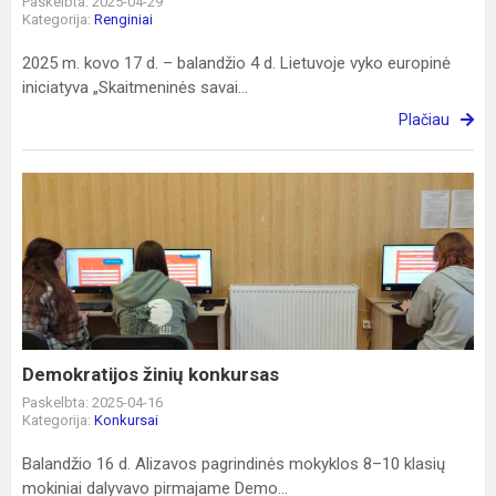
Paskelbta: 2025-04-29
Kategorija:
Renginiai
2025 m. kovo 17 d. – balandžio 4 d. Lietuvoje vyko europinė
iniciatyva „Skaitmeninės savai...
Plačiau
Demokratijos
žinių
konkursas
Demokratijos žinių konkursas
Paskelbta: 2025-04-16
Kategorija:
Konkursai
Balandžio 16 d. Alizavos pagrindinės mokyklos 8–10 klasių
mokiniai dalyvavo pirmajame Demo...