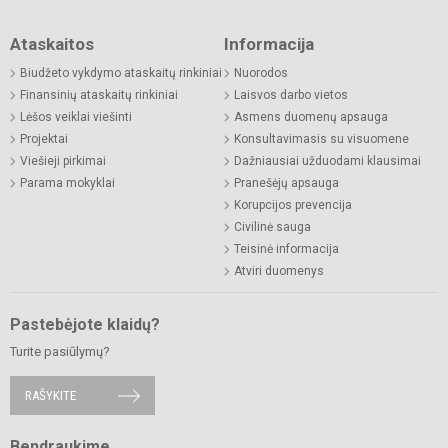
Ataskaitos
Informacija
Biudžeto vykdymo ataskaitų rinkiniai
Nuorodos
Finansinių ataskaitų rinkiniai
Laisvos darbo vietos
Lėšos veiklai viešinti
Asmens duomenų apsauga
Projektai
Konsultavimasis su visuomene
Viešieji pirkimai
Dažniausiai užduodami klausimai
Parama mokyklai
Pranešėjų apsauga
Korupcijos prevencija
Civilinė sauga
Teisinė informacija
Atviri duomenys
Pastebėjote klaidų?
Turite pasiūlymų?
RAŠYKITE
Bendraukime