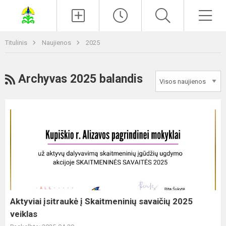
Paieška
Men
Titulinis
Naujienos
2025
RSS
Archyvas 2025 balandis
Aktyviai
įsitraukė
į
Skaitmeninių
savaičių
2025
veiklas
Aktyviai įsitraukė į Skaitmeninių savaičių 2025
veiklas