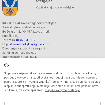
Steigėjas
Kupiškio rajono savivaldybė
Kupiškio r. Alizavos pagrindinė mokykla
Savivaldybės biudžetinė įstaiga
Berželių g. 12, 40445 Alizavos mstl.,
Kupiškio raj.
Tel./ faks.
(8 459) 41 137
El. p.
alizavosmokykla@gmail.com
Duomenys kaupiami ir saugomi
Juridinių asmenų registre
Įmonės kodas 190046347
Šioje svetainėje naudojame slapukus siekdami užtikrinti jums teikiamų
© 2023. Kupiškio r. Alizavos pagrindinė mokykla. Visos teisės saugomos.
Kopijuoti turinį be raštiško įstaigos administracijos sutikimo griežtai draudžiama.
paslaugų kokybę, analizuoti svetainės naudojimą ir optimizuoti naršymo
patirtį. Spustelėję mygtuką „Sutinku“, jūs patvirtinate, kad sutinkate su visų
Prieinamumo paraiška
Slapukų valdymas
slapukų naudojimu šioje svetainėje. Jei norite atšaukti arba pakeisti savo
sutikimus, prašome apsilankyti
slapukų valdymo puslapyje
.
Sumanus būdas atnaujinti
mokyklos interneto
svetainę