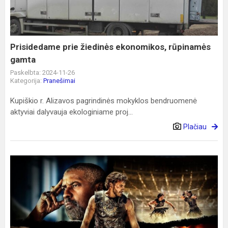
rūpinamės
gamta
Prisidedame prie žiedinės ekonomikos, rūpinamės
gamta
Paskelbta: 2024-11-26
Kategorija:
Pranešimai
Kupiškio r. Alizavos pagrindinės mokyklos bendruomenė
aktyviai dalyvauja ekologiniame proj...
Plačiau
Smagi
išvyka
už
rūšiavimo
pastangas