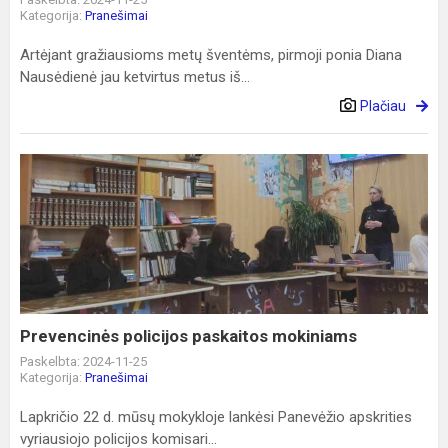
Kategorija:
Pranešimai
Artėjant gražiausioms metų šventėms, pirmoji ponia Diana
Nausėdienė jau ketvirtus metus iš...
Plačiau
Prevencinės
policijos
paskaitos
mokiniams
Prevencinės policijos paskaitos mokiniams
Paskelbta: 2024-11-25
Kategorija:
Pranešimai
Lapkričio 22 d. mūsų mokykloje lankėsi Panevėžio apskrities
vyriausiojo policijos komisari...