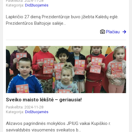
Paskelbta: 2024-11-28
Kategorija:
Didžiuojamės
Lapkričio 27 dieną Prezidentūroje buvo įžiebta Kalėdų eglė.
Prezidentūros Baltojoje salėje...
Plačiau
Sveiko
maisto
lėkštė
–
geriausia!
Sveiko maisto lėkštė – geriausia!
Paskelbta: 2024-11-28
Kategorija:
Didžiuojamės
Alizavos pagrindinės mokyklos JPIUG vaikai Kupiškio r.
savivaldybės visuomenės sveikatos b...