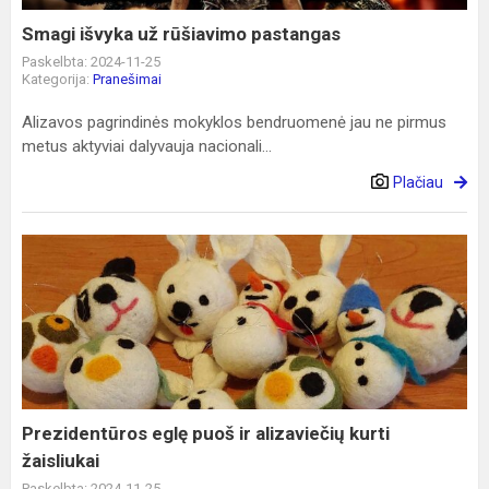
Smagi išvyka už rūšiavimo pastangas
Paskelbta: 2024-11-25
Kategorija:
Pranešimai
Alizavos pagrindinės mokyklos bendruomenė jau ne pirmus
metus aktyviai dalyvauja nacionali...
Plačiau
Prezidentūros
eglę
puoš
ir
alizaviečių
kurti
žaisliukai
Prezidentūros eglę puoš ir alizaviečių kurti
žaisliukai
Paskelbta: 2024-11-25