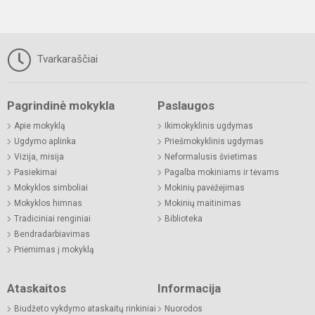
Tvarkaraščiai
Pagrindinė mokykla
Paslaugos
Apie mokyklą
Ikimokyklinis ugdymas
Ugdymo aplinka
Priešmokyklinis ugdymas
Vizija, misija
Neformalusis švietimas
Pasiekimai
Pagalba mokiniams ir tėvams
Mokyklos simboliai
Mokinių pavėžėjimas
Mokyklos himnas
Mokinių maitinimas
Tradiciniai renginiai
Biblioteka
Bendradarbiavimas
Priėmimas į mokyklą
Ataskaitos
Informacija
Biudžeto vykdymo ataskaitų rinkiniai
Nuorodos