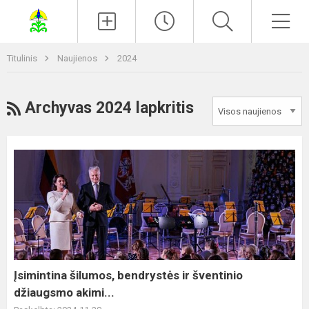
Paieška
Men
Titulinis
Naujienos
2024
RSS
Archyvas 2024 lapkritis
Įsimintina
šilumos,
bendrystės
ir
šventinio
džiaugsmo
akimi...
Įsimintina šilumos, bendrystės ir šventinio
džiaugsmo akimi...