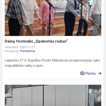
Dainų
festivalis
„Spalvotas
ruduo“
Dainų festivalis „Spalvotas ruduo“
Paskelbta: 2024-11-27
Kategorija:
Pranešimai
Lapkričio 27 d. Kupiškio Povilo Matulionio progimnazijoje vyko
respublikinis vaikų ir jaun...
Plačiau
Prisidedame
prie
žiedinės
ekonomikos,