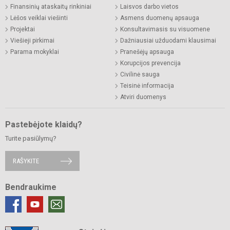
Finansinių ataskaitų rinkiniai
Laisvos darbo vietos
Lėšos veiklai viešinti
Asmens duomenų apsauga
Projektai
Konsultavimasis su visuomene
Viešieji pirkimai
Dažniausiai užduodami klausimai
Parama mokyklai
Pranešėjų apsauga
Korupcijos prevencija
Civilinė sauga
Teisinė informacija
Atviri duomenys
Pastebėjote klaidų?
Turite pasiūlymų?
RAŠYKITE
Bendraukime