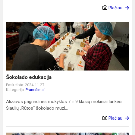
Plačiau
Šokolado
edukacija
Šokolado edukacija
Paskelbta: 2024-11-27
Kategorija:
Pranešimai
Alizavos pagrindinės mokyklos 7 ir 9 klasių mokiniai lankėsi
Šiaulių „Rūtos“ šokolado muzi...
Plačiau