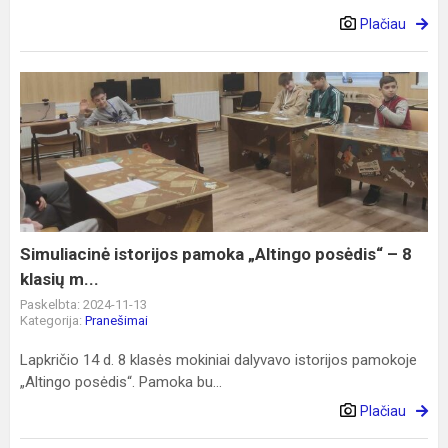
Plačiau
Simuliacinė
istorijos
pamoka
„Altingo
posėdis“
–
8
klasių
Simuliacinė istorijos pamoka „Altingo posėdis“ – 8
m...
klasių m...
Paskelbta: 2024-11-13
Kategorija:
Pranešimai
Lapkričio 14 d. 8 klasės mokiniai dalyvavo istorijos pamokoje
„Altingo posėdis“. Pamoka bu...
Plačiau