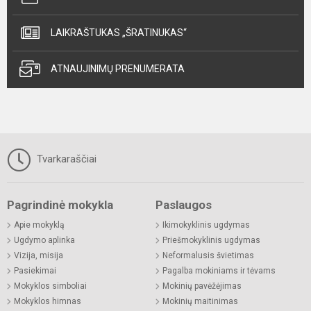
LAIKRAŠTUKAS „ŠRATINUKAS“
ATNAUJINIMŲ PRENUMERATA
Tvarkaraščiai
Pagrindinė mokykla
Paslaugos
Apie mokyklą
Ikimokyklinis ugdymas
Ugdymo aplinka
Priešmokyklinis ugdymas
Vizija, misija
Neformalusis švietimas
Pasiekimai
Pagalba mokiniams ir tėvams
Mokyklos simboliai
Mokinių pavėžėjimas
Mokyklos himnas
Mokinių maitinimas