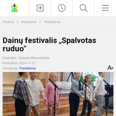
Paieška
Men
Titulinis
Naujienos
Pranešimai
Dainų festivalis „Spalvotas
ruduo“
Paskelbė : Danutė Miknevičienė
Paskelbta: 2024-11-27
Kategorija:
Pranešimai