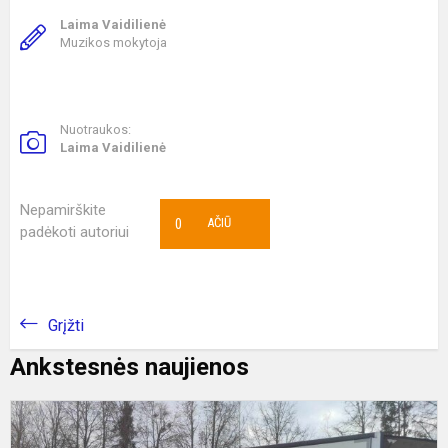
Laima Vaidilienė
Muzikos mokytoja
Nuotraukos:
Laima Vaidilienė
Nepamirškite
0
AČIŪ
padėkoti autoriui
Grįžti
Ankstesnės naujienos
P
p