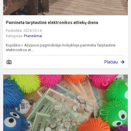
Paminėta tarptautinė elektronikos atliekų diena
Paskelbta: 2024-10-14
Kategorija:
Pranešimai
Kupiškio r. Alizavos pagrindinėje mokykloje paminėta Tarptautinė
elektronikos at...
Plačiau
A
s
–
š
d