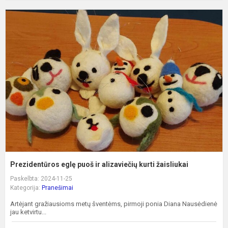
P
e
p
ir
a
k
ž
Prezidentūros eglę puoš ir alizaviečių kurti žaisliukai
Paskelbta: 2024-11-25
Kategorija:
Pranešimai
Artėjant gražiausioms metų šventėms, pirmoji ponia Diana Nausėdienė
jau ketvirtu...