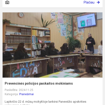
Plačiau
P
p
p
m
Prevencinės policijos paskaitos mokiniams
Paskelbta: 2024-11-25
Kategorija:
Pranešimai
Lapkričio 22 d. mūsų mokykloje lankėsi Panevėžio apskrities