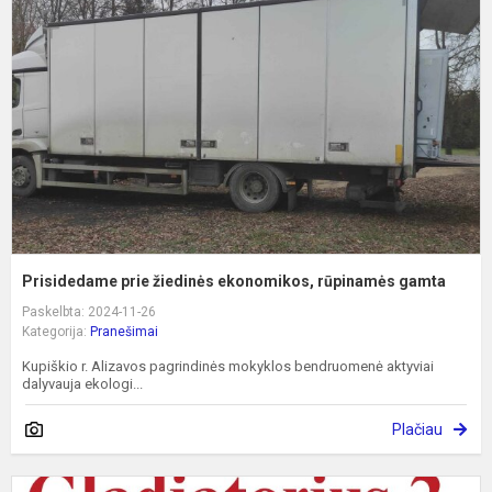
ž
e
r
g
Prisidedame prie žiedinės ekonomikos, rūpinamės gamta
Paskelbta: 2024-11-26
Kategorija:
Pranešimai
Kupiškio r. Alizavos pagrindinės mokyklos bendruomenė aktyviai
dalyvauja ekologi...
Plačiau
S