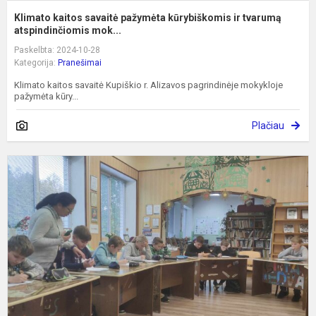
Klimato kaitos savaitė pažymėta kūrybiškomis ir tvarumą
atspindinčiomis mok...
Paskelbta: 2024-10-28
Kategorija:
Pranešimai
Klimato kaitos savaitė Kupiškio r. Alizavos pagrindinėje mokykloje
pažymėta kūry...
Plačiau
P
t
e
a
d