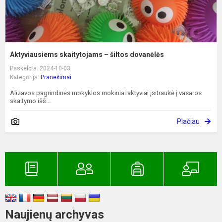
Aktyviausiems skaitytojams – šiltos dovanėlės
Paskelbta: 2024-10-03
Kategorija:
Pranešimai
Alizavos pagrindinės mokyklos mokiniai aktyviai įsitraukė į vasaros
skaitymo išš...
Plačiau
Naujienų archyvas