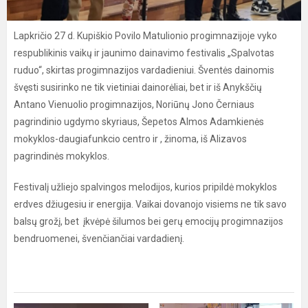
Lapkričio 27 d. Kupiškio Povilo Matulionio progimnazijoje vyko
respublikinis vaikų ir jaunimo dainavimo festivalis „Spalvotas
ruduo“, skirtas progimnazijos vardadieniui. Šventės dainomis
švęsti susirinko ne tik vietiniai dainorėliai, bet ir iš Anykščių
Antano Vienuolio progimnazijos, Noriūnų Jono Černiaus
pagrindinio ugdymo skyriaus, Šepetos Almos Adamkienės
mokyklos-daugiafunkcio centro ir , žinoma, iš Alizavos
pagrindinės mokyklos.
Festivalį užliejo spalvingos melodijos, kurios pripildė mokyklos
erdves džiugesiu ir energija. Vaikai dovanojo visiems ne tik savo
balsų grožį, bet įkvėpė šilumos bei gerų emocijų progimnazijos
bendruomenei, švenčiančiai vardadienį.