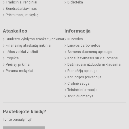
Tradiciniai renginiai
Biblioteka
Bendradarbiavimas
Priėmimas į mokyklą
Ataskaitos
Informacija
Biudžeto vykdymo ataskaitų rinkiniai
Nuorodos
Finansinių ataskaitų rinkiniai
Laisvos darbo vietos
Lėšos veiklai viešinti
Asmens duomenų apsauga
Projektai
Konsultavimasis su visuomene
Viešieji pirkimai
Dažniausiai užduodami klausimai
Parama mokyklai
Pranešėjų apsauga
Korupcijos prevencija
Civilinė sauga
Teisinė informacija
Atviri duomenys
Pastebėjote klaidų?
Turite pasiūlymų?