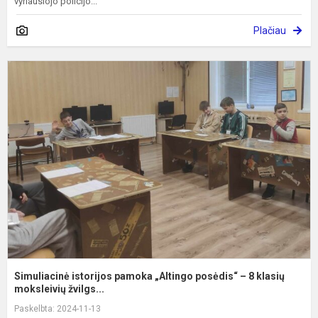
vyriausiojo policijo...
Plačiau
S
i
p
„
p
–
8
k
m.
Simuliacinė istorijos pamoka „Altingo posėdis“ – 8 klasių
moksleivių žvilgs...
Paskelbta: 2024-11-13