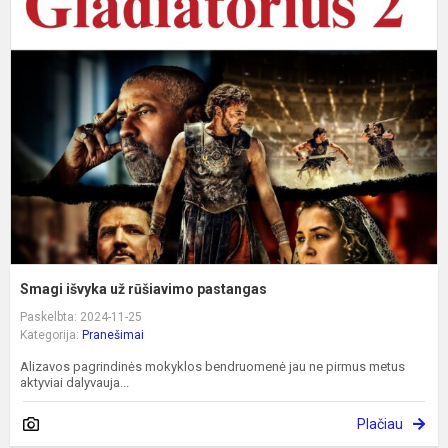
i
u
r
p
Smagi išvyka už rūšiavimo pastangas
Paskelbta: 2024-11-25
Kategorija:
Pranešimai
Alizavos pagrindinės mokyklos bendruomenė jau ne pirmus metus
aktyviai dalyvauja...
Plačiau