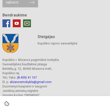
RAŠYKITE
Bendraukime
Steigėjas
Kupiškio rajono savivaldybė
Kupiškio r. Alizavos pagrindinė mokykla
Savivaldybės biudžetinė įstaiga
Berželių g. 12, 40445 Alizavos mstl.,
Kupiškio raj.
Tel./ faks.
(8 459) 41 137
El. p.
alizavosmokykla@gmail.com
Duomenys kaupiami ir saugomi
Juridinių asmenų registre
Įmonės kodas 190046347