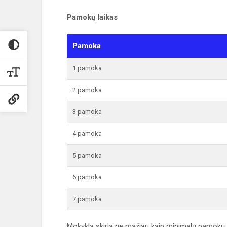
Pamokų laikas
Pamoka
1 pamoka
2 pamoka
3 pamoka
4 pamoka
5 pamoka
6 pamoka
7 pamoka
Mokykla skiria ne mažiau kaip minimalų pamokų sk