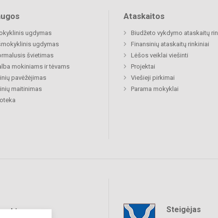
augos
Ataskaitos
okyklinis ugdymas
Biudžeto vykdymo ataskaitų rin
šmokyklinis ugdymas
Finansinių ataskaitų rinkiniai
rmalusis švietimas
Lėšos veiklai viešinti
lba mokiniams ir tėvams
Projektai
nių pavėžėjimas
Viešieji pirkimai
nių maitinimas
Parama mokyklai
ioteka
Steigėjas
raukime