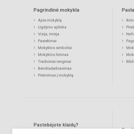
Pagrindinė mokykla
Pasl
Apie mokyklą
Ikim
Ugdymo aplinka
Prie
Vizija, misija
Nefo
Pasiekimai
Paga
Mokyklos simboliai
Moki
Mokyklos himnas
Moki
Tradiciniai renginiai
Bibl
Bendradarbiavimas
Priėmimas į mokyklą
Pastebėjote klaidų?
Bend
Turite pasiūlymų?