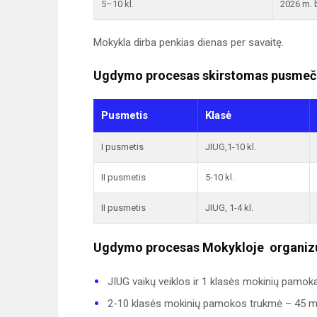
5–10 kl.
2026 m. b
Mokykla dirba penkias dienas per savaitę.
Ugdymo procesas skirstomas pusmeči
Pusmetis
Klasė
I pusmetis
JIUG,1-10 kl.
II pusmetis
5-10 kl.
II pusmetis
JIUG, 1-4 kl.
Ugdymo procesas Mokykloje organiz
JIUG vaikų veiklos ir 1 klasės mokinių pamok
2-10 klasės mokinių pamokos trukmė – 45 m