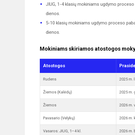
JIUG, 1-4 klasių mokiniams ugdymo proceso 
dienos.
5-10 klasių mokiniams ugdymo proceso pabai
dienos.
Mokiniams skiriamos atostogos moky
Atostogos
Prasid
Rudens
2025 m. l
Žiemos (Kalėdų)
2025 m. 
Žiemos
2026 m. v
Pavasario (Velykų)
2026 m. 
Vasaros: JIUG, 1–4 kl.
2026 m. b