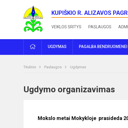
KUPIŠKIO R. ALIZAVOS PAG
VEIKLOS SRITYS
PASLAUGOS
ADMI
PRADŽIA
UGDYMAS
PAGALBA BENDRUOMENEI
Titulinis
Paslaugos
Ugdymas
Ugdymo organizavimas
Mokslo metai Mokykloje prasideda 20