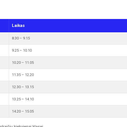
Laikas
8.30 – 9.15
9.25 – 10.10
10.20 – 11.05
11.35 – 12.20
12.30 – 13.15
13.25 – 14.10
14.20 – 15.05
aičių kiekvienai klasei.