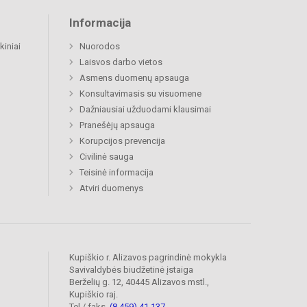
Informacija
kiniai
Nuorodos
Laisvos darbo vietos
Asmens duomenų apsauga
Konsultavimasis su visuomene
Dažniausiai užduodami klausimai
Pranešėjų apsauga
Korupcijos prevencija
Civilinė sauga
Teisinė informacija
Atviri duomenys
Kupiškio r. Alizavos pagrindinė mokykla
Savivaldybės biudžetinė įstaiga
Berželių g. 12, 40445 Alizavos mstl.,
Kupiškio raj.
Tel./ faks.
(8 459) 41 137