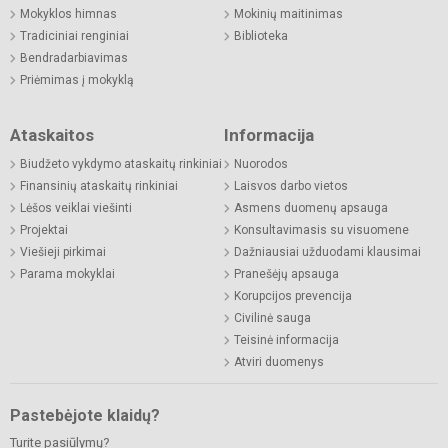
Mokyklos himnas
Mokinių maitinimas
Tradiciniai renginiai
Biblioteka
Bendradarbiavimas
Priėmimas į mokyklą
Ataskaitos
Informacija
Biudžeto vykdymo ataskaitų rinkiniai
Nuorodos
Finansinių ataskaitų rinkiniai
Laisvos darbo vietos
Lėšos veiklai viešinti
Asmens duomenų apsauga
Projektai
Konsultavimasis su visuomene
Viešieji pirkimai
Dažniausiai užduodami klausimai
Parama mokyklai
Pranešėjų apsauga
Korupcijos prevencija
Civilinė sauga
Teisinė informacija
Atviri duomenys
Pastebėjote klaidų?
Turite pasiūlymų?