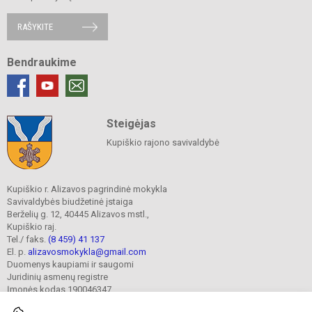
RAŠYKITE
Bendraukime
Steigėjas
Kupiškio rajono savivaldybė
Kupiškio r. Alizavos pagrindinė mokykla
Savivaldybės biudžetinė įstaiga
Berželių g. 12, 40445 Alizavos mstl.,
Kupiškio raj.
Tel./ faks.
(8 459) 41 137
El. p.
alizavosmokykla@gmail.com
Duomenys kaupiami ir saugomi
Juridinių asmenų registre
Įmonės kodas 190046347