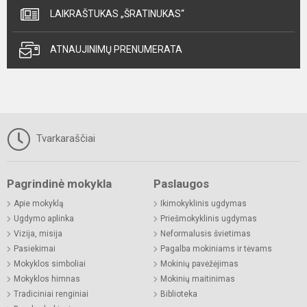
LAIKRAŠTUKAS „ŠRATINUKAS“
ATNAUJINIMŲ PRENUMERATA
Tvarkaraščiai
Pagrindinė mokykla
Paslaugos
Apie mokyklą
Ikimokyklinis ugdymas
Ugdymo aplinka
Priešmokyklinis ugdymas
Vizija, misija
Neformalusis švietimas
Pasiekimai
Pagalba mokiniams ir tėvams
Mokyklos simboliai
Mokinių pavėžėjimas
Mokyklos himnas
Mokinių maitinimas
Tradiciniai renginiai
Biblioteka