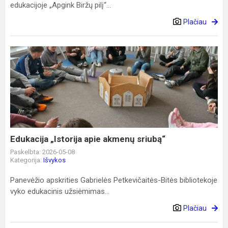
edukacijoje „Apgink Biržų pilį“...
Plačiau
Edukacija
„Istorija
apie
akmenų
sriubą“
Edukacija „Istorija apie akmenų sriubą“
Paskelbta: 2026-05-08
Kategorija:
Išvykos
Panevėžio apskrities Gabrielės Petkevičaitės-Bitės bibliotekoje
vyko edukacinis užsiėmimas...
Plačiau