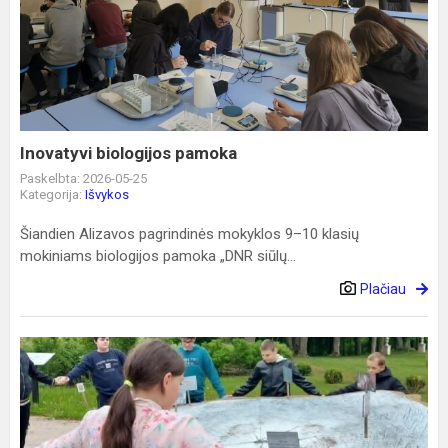
biologijos
pamoka
Inovatyvi biologijos pamoka
Paskelbta: 2026-05-25
Kategorija:
Išvykos
Šiandien Alizavos pagrindinės mokyklos 9–10 klasių
mokiniams biologijos pamoka „DNR siūlų...
Plačiau
„Žmogaus
ir
gamtos
darna
Ilzenbergo