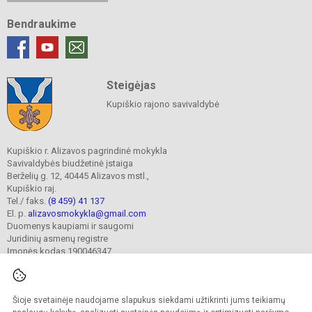
Bendraukime
Steigėjas
Kupiškio rajono savivaldybė
Kupiškio r. Alizavos pagrindinė mokykla
Savivaldybės biudžetinė įstaiga
Berželių g. 12, 40445 Alizavos mstl.,
Kupiškio raj.
Tel./ faks.
(8 459) 41 137
El. p.
alizavosmokykla@gmail.com
Duomenys kaupiami ir saugomi
Juridinių asmenų registre
Įmonės kodas 190046347
Šioje svetainėje naudojame slapukus siekdami užtikrinti jums teikiamų
© 2023. Kupiškio r. Alizavos pagrindinė mokykla. Visos teisės saugomos.
Kopijuoti turinį be raštiško įstaigos administracijos sutikimo griežtai draudžiama.