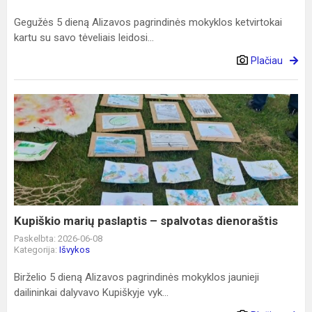
Gegužės 5 dieną Alizavos pagrindinės mokyklos ketvirtokai
kartu su savo tėveliais leidosi...
Plačiau
Kupiškio
marių
paslaptis
–
spalvotas
dienoraštis
Kupiškio marių paslaptis – spalvotas dienoraštis
Paskelbta: 2026-06-08
Kategorija:
Išvykos
Birželio 5 dieną Alizavos pagrindinės mokyklos jaunieji
dailininkai dalyvavo Kupiškyje vyk...