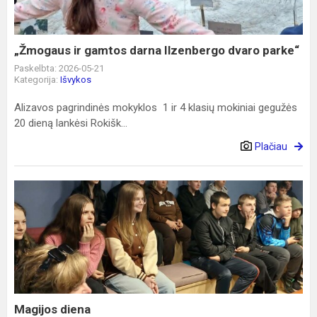
dvaro
parke“
„Žmogaus ir gamtos darna Ilzenbergo dvaro parke“
Paskelbta: 2026-05-21
Kategorija:
Išvykos
Alizavos pagrindinės mokyklos 1 ir 4 klasių mokiniai gegužės
20 dieną lankėsi Rokišk...
Plačiau
Magijos
diena
Magijos diena