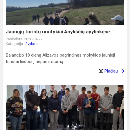
Anykščių
apylinkėse
Jaunųjų turistų nuotykiai Anykščių apylinkėse
Paskelbta: 2026-04-22
Kategorija:
Išvykos
Balandžio 18 dieną Alizavos pagrindinės mokyklos jaunieji
turistai leidosi į nepamirštamą...
Plačiau
Puiki
ugdymo
karjerai
pamoka
UAB
„Harju
Elekter“