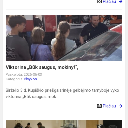
Plačiau
Viktorina
„Būk
saugus,
mokiny!“,
Viktorina „Būk saugus, mokiny!“,
Paskelbta: 2026-06-03
Kategorija:
Išvykos
Birželio 3 d. Kupiškio priešgaisrinėje gelbėjimo tarnyboje vyko
viktorina „Būk saugus, mok...
Plačiau
Inovatyvi