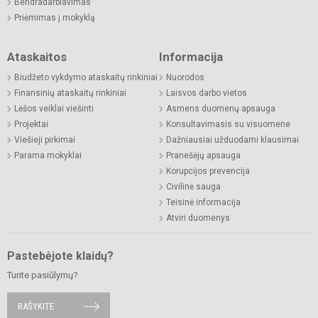
Bendradarbiavimas
Priėmimas į mokyklą
Ataskaitos
Informacija
Biudžeto vykdymo ataskaitų rinkiniai
Nuorodos
Finansinių ataskaitų rinkiniai
Laisvos darbo vietos
Lėšos veiklai viešinti
Asmens duomenų apsauga
Projektai
Konsultavimasis su visuomene
Viešieji pirkimai
Dažniausiai užduodami klausimai
Parama mokyklai
Pranešėjų apsauga
Korupcijos prevencija
Civilinė sauga
Teisinė informacija
Atviri duomenys
Pastebėjote klaidų?
Turite pasiūlymų?
RAŠYKITE