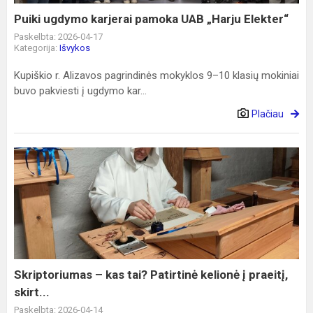
Puiki ugdymo karjerai pamoka UAB „Harju Elekter“
Paskelbta: 2026-04-17
Kategorija:
Išvykos
Kupiškio r. Alizavos pagrindinės mokyklos 9–10 klasių mokiniai
buvo pakviesti į ugdymo kar...
Plačiau
Skriptoriumas
–
kas
tai?
Patirtinė
kelionė
į
praeitį,
Skriptoriumas – kas tai? Patirtinė kelionė į praeitį,
skirt...
skirt...
Paskelbta: 2026-04-14