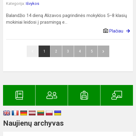
Kategorija:
Išvykos
Balandžio 14 dieną Alizavos pagrindinės mokyklos 5–8 klasių
mokiniai leidosi į prasmingą e...
Plačiau
1
2
3
4
5
Naujienų archyvas