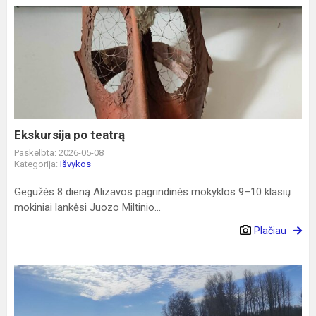
Ekskursija
po
teatrą
Ekskursija po teatrą
Paskelbta: 2026-05-08
Kategorija:
Išvykos
Gegužės 8 dieną Alizavos pagrindinės mokyklos 9–10 klasių
mokiniai lankėsi Juozo Miltinio...
Plačiau
Jaunųjų
turistų
nuotykiai