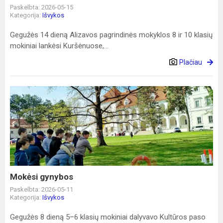
Paskelbta: 2026-05-15
Kategorija:
Išvykos
Gegužės 14 dieną Alizavos pagrindinės mokyklos 8 ir 10 klasių
mokiniai lankėsi Kuršėnuose,...
Plačiau
Mokėsi
gynybos
Mokėsi gynybos
Paskelbta: 2026-05-11
Kategorija:
Išvykos
Gegužės 8 dieną 5–6 klasių mokiniai dalyvavo Kultūros paso