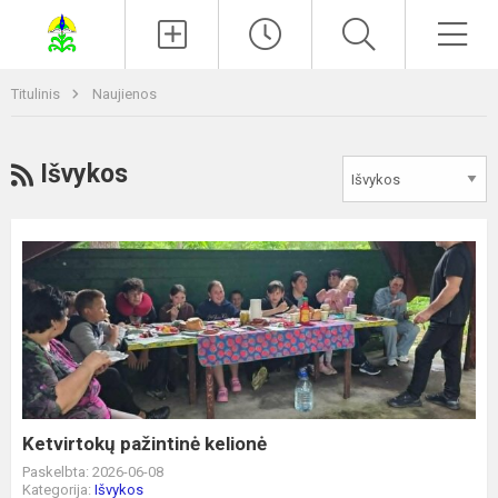
Paieška
Men
Titulinis
Naujienos
RSS
Išvykos
Ketvirtokų
pažintinė
kelionė
Ketvirtokų pažintinė kelionė
Paskelbta: 2026-06-08
Kategorija:
Išvykos