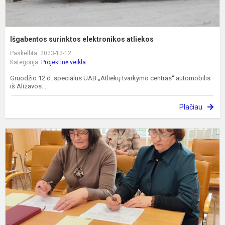
Išgabentos surinktos elektronikos atliekos
Paskelbta: 2023-12-12
Kategorija:
Projektinė veikla
Gruodžio 12 d. specialus UAB „Atliekų tvarkymo centras“ automobilis
iš Alizavos...
Plačiau
M
r