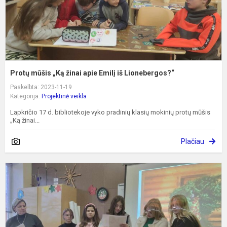
L
Protų mūšis „Ką žinai apie Emilį iš Lionebergos?“
Paskelbta: 2023-11-19
Kategorija:
Projektinė veikla
Lapkričio 17 d. bibliotekoje vyko pradinių klasių mokinių protų mūšis
„Ką žinai...
Plačiau
G
p
„
Š
E