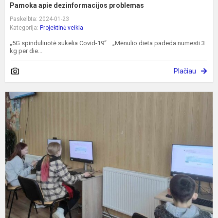
Pamoka apie dezinformacijos problemas
Paskelbta: 2024-01-23
Kategorija:
Projektinė veikla
„5G spinduliuotė sukelia Covid-19“... „Mėnulio dieta padeda numesti 3
kg per die...
Plačiau
P
a
d