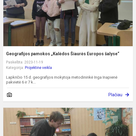
š
Geografijos pamokos „Kalėdos Šiaurės Europos šalyse“
Paskelbta: 2023-11-19
Kategorija:
Projektinė veikla
Lapkričio 15 d. geografijos mokytoja metodininkė Inga Inapienė
pakvietė 6 ir 7 k...
Plačiau
E
„
ž
g