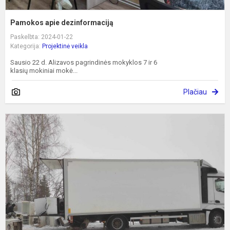
Pamokos apie dezinformaciją
Paskelbta: 2024-01-22
Kategorija:
Projektinė veikla
Sausio 22 d. Alizavos pagrindinės mokyklos 7 ir 6
klasių mokiniai mokė...
Plačiau
I
s
e
a