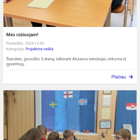
Mes rūšiuojam!
Paskelbta: 2023-12-05
Kategorija:
Projektinė veikla
Šiandien, gruodžio 5 dieną, talkinant Alizavos seniūnijai, rinkome iš
gyventojų...
Plačiau
P
m
„
ž
a
E
i