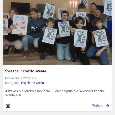
ir
ž
š
Šviesos ir žodžio šventė
Paskelbta: 2023-11-19
Kategorija:
Projektinė veikla
Alizavos bibliotekoje lapkričio 13 dieną vykusioje Šviesos ir žodžio
šventėje JI...
Plačiau