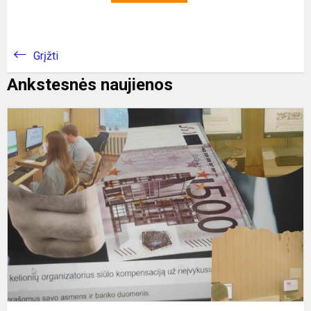
Grįžti
Ankstesnės naujienos
P
a
d
p