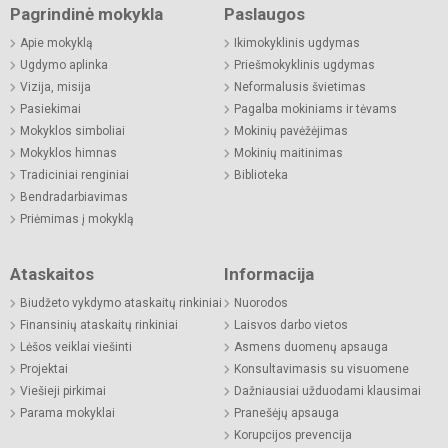
Pagrindinė mokykla
Paslaugos
Apie mokyklą
Ikimokyklinis ugdymas
Ugdymo aplinka
Priešmokyklinis ugdymas
Vizija, misija
Neformalusis švietimas
Pasiekimai
Pagalba mokiniams ir tėvams
Mokyklos simboliai
Mokinių pavėžėjimas
Mokyklos himnas
Mokinių maitinimas
Tradiciniai renginiai
Biblioteka
Bendradarbiavimas
Priėmimas į mokyklą
Ataskaitos
Informacija
Biudžeto vykdymo ataskaitų rinkiniai
Nuorodos
Finansinių ataskaitų rinkiniai
Laisvos darbo vietos
Lėšos veiklai viešinti
Asmens duomenų apsauga
Projektai
Konsultavimasis su visuomene
Viešieji pirkimai
Dažniausiai užduodami klausimai
Parama mokyklai
Pranešėjų apsauga
Korupcijos prevencija