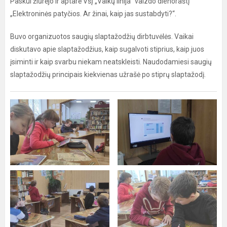
Paskui žiūrėjo ir aptarė VšĮ „Vaikų linija“ vaizdo dienoraštį
„Elektroninės patyčios. Ar žinai, kaip jas sustabdyti?“.
Buvo organizuotos saugių slaptažodžių dirbtuvėlės. Vaikai
diskutavo apie slaptažodžius, kaip sugalvoti stiprius, kaip juos
įsiminti ir kaip svarbu niekam neatskleisti. Naudodamiesi saugių
slaptažodžių principais kiekvienas užrašė po stiprų slaptažodį.