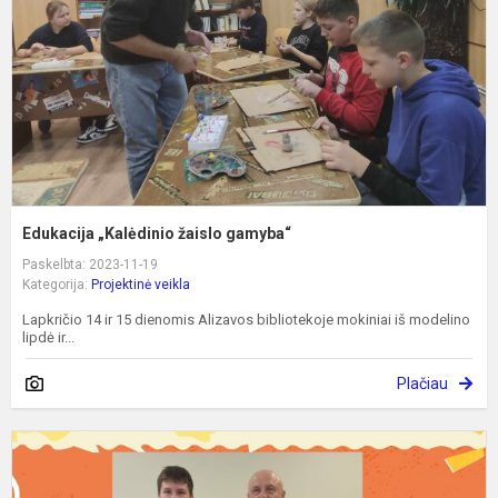
Edukacija „Kalėdinio žaislo gamyba“
Paskelbta: 2023-11-19
Kategorija:
Projektinė veikla
Lapkričio 14 ir 15 dienomis Alizavos bibliotekoje mokiniai iš modelino
lipdė ir...
Plačiau
M
m
i