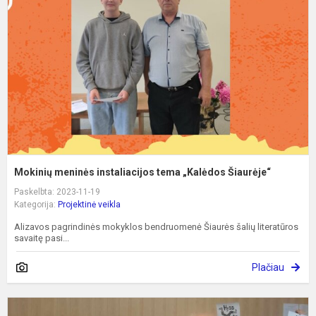
t
„
Š
Mokinių meninės instaliacijos tema „Kalėdos Šiaurėje“
Paskelbta: 2023-11-19
Kategorija:
Projektinė veikla
Alizavos pagrindinės mokyklos bendruomenė Šiaurės šalių literatūros
savaitę pasi...
Plačiau
Š