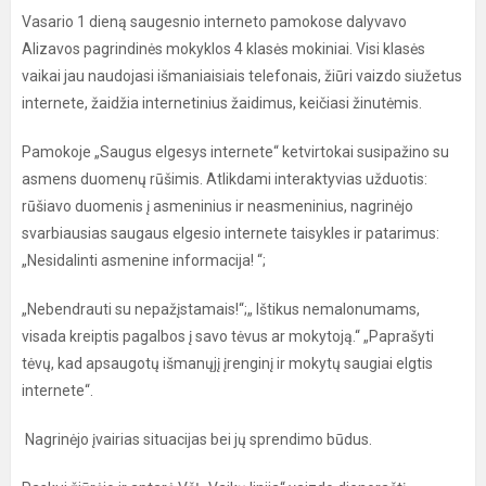
Vasario 1 dieną saugesnio interneto pamokose dalyvavo
Alizavos pagrindinės mokyklos 4 klasės mokiniai. Visi klasės
vaikai jau naudojasi išmaniaisiais telefonais, žiūri vaizdo siužetus
internete, žaidžia internetinius žaidimus, keičiasi žinutėmis.
Pamokoje „Saugus elgesys internete“ ketvirtokai susipažino su
asmens duomenų rūšimis. Atlikdami interaktyvias užduotis:
rūšiavo duomenis į asmeninius ir neasmeninius, nagrinėjo
svarbiausias saugaus elgesio internete taisykles ir patarimus:
„Nesidalinti asmenine informacija! “;
„Nebendrauti su nepažįstamais!“;„ Ištikus nemalonumams,
visada kreiptis pagalbos į savo tėvus ar mokytoją.“ „Paprašyti
tėvų, kad apsaugotų išmanųjį įrenginį ir mokytų saugiai elgtis
internete“.
Nagrinėjo įvairias situacijas bei jų sprendimo būdus.