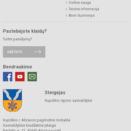
Civilinė sauga
Teisinė informacija
Atviri duomenys
Pastebėjote klaidų?
Turite pasiūlymų?
RAŠYKITE
Bendraukime
Steigėjas
Kupiškio rajono savivaldybė
Kupiškio r. Alizavos pagrindinė mokykla
Savivaldybės biudžetinė įstaiga
Berželių g. 12, 40445 Alizavos mstl.,