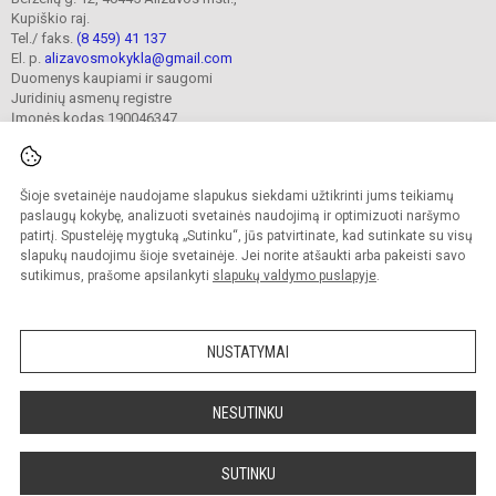
Kupiškio raj.
Tel./ faks.
(8 459) 41 137
El. p.
alizavosmokykla@gmail.com
Duomenys kaupiami ir saugomi
Juridinių asmenų registre
Įmonės kodas 190046347
Šioje svetainėje naudojame slapukus siekdami užtikrinti jums teikiamų
© 2023. Kupiškio r. Alizavos pagrindinė mokykla. Visos teisės saugomos.
Kopijuoti turinį be raštiško įstaigos administracijos sutikimo griežtai draudžiama.
paslaugų kokybę, analizuoti svetainės naudojimą ir optimizuoti naršymo
patirtį. Spustelėję mygtuką „Sutinku“, jūs patvirtinate, kad sutinkate su visų
Prieinamumo paraiška
Slapukų valdymas
slapukų naudojimu šioje svetainėje. Jei norite atšaukti arba pakeisti savo
sutikimus, prašome apsilankyti
slapukų valdymo puslapyje
.
Sumanus būdas atnaujinti
mokyklos interneto
svetainę
NUSTATYMAI
NESUTINKU
SUTINKU