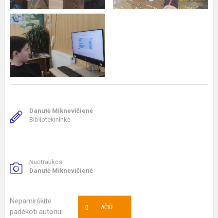
Danutė Miknevičienė
Bibliotekininkė
Nuotraukos:
Danutė Miknevičienė
Nepamirškite
0
AČIŪ
padėkoti autoriui