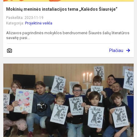
Mokinių meninės instaliacijos tema „Kalėdos Šiaurėje“
Paskelbta: 2023-11-19
Kategorija:
Projektinė veikla
Alizavos pagrindinės mokyklos bendruomenė Šiaurės šalių literatūros
savaitę pasi...
Plačiau
Š
ir
ž
š