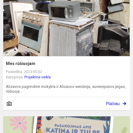
Mes rūšiuojam
Paskelbta: 2023-05-02
Kategorija:
Projektinė veikla
Alizavos pagrindinė mokykla ir Alizavos seniūnija, suvienijusios jėgas,
rūšiuoja...
Plačiau
V
i