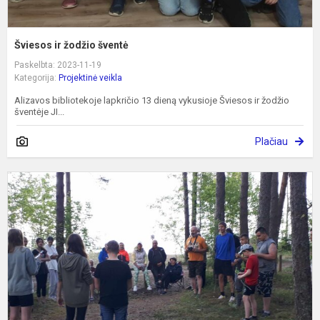
Šviesos ir žodžio šventė
Paskelbta: 2023-11-19
Kategorija:
Projektinė veikla
Alizavos bibliotekoje lapkričio 13 dieną vykusioje Šviesos ir žodžio
šventėje JI...
Plačiau
V
s
p