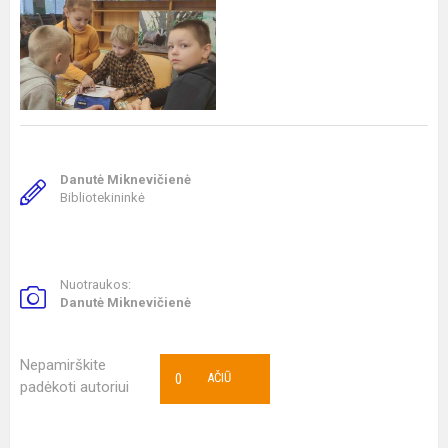
Danutė Miknevičienė
Bibliotekininkė
Nuotraukos:
Danutė Miknevičienė
Nepamirškite
0
AČIŪ
padėkoti autoriui