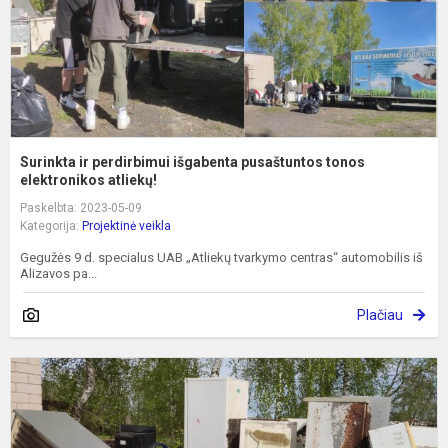
e
Surinkta ir perdirbimui išgabenta pusaštuntos tonos
elektronikos atliekų!
Paskelbta: 2023-05-09
Kategorija:
Projektinė veikla
Gegužės 9 d. specialus UAB „Atliekų tvarkymo centras“ automobilis iš
Alizavos pa...
Plačiau
M
r