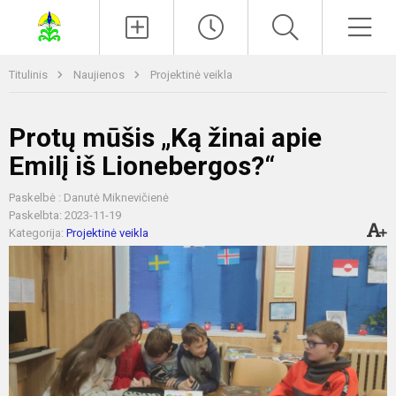
Paieška
Men
Titulinis
Naujienos
Projektinė veikla
Protų mūšis „Ką žinai apie
Emilį iš Lionebergos?“
Paskelbė : Danutė Miknevičienė
Paskelbta: 2023-11-19
Kategorija:
Projektinė veikla