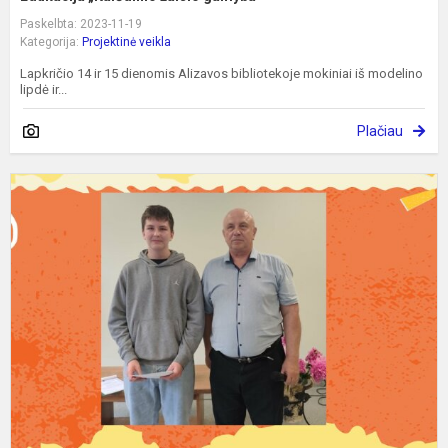
Paskelbta: 2023-11-19
Kategorija:
Projektinė veikla
Lapkričio 14 ir 15 dienomis Alizavos bibliotekoje mokiniai iš modelino
lipdė ir...
Plačiau
M
m
i
t
„
Š