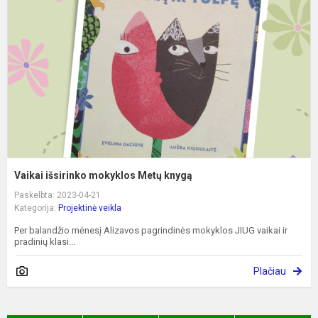
m
M
k
Vaikai išsirinko mokyklos Metų knygą
Paskelbta: 2023-04-21
Kategorija:
Projektinė veikla
Per balandžio mėnesį Alizavos pagrindinės mokyklos JIUG vaikai ir
pradinių klasi...
Plačiau