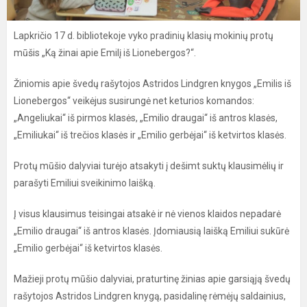
Lapkričio 17 d. bibliotekoje vyko pradinių klasių mokinių protų
mūšis „Ką žinai apie Emilį iš Lionebergos?“.
Žiniomis apie švedų rašytojos Astridos Lindgren knygos „Emilis iš
Lionebergos“ veikėjus susirungė net keturios komandos:
„Angeliukai“ iš pirmos klasės, „Emilio draugai“ iš antros klasės,
„Emiliukai“ iš trečios klasės ir „Emilio gerbėjai“ iš ketvirtos klasės.
Protų mūšio dalyviai turėjo atsakyti į dešimt suktų klausimėlių ir
parašyti Emiliui sveikinimo laišką.
Į visus klausimus teisingai atsakė ir nė vienos klaidos nepadarė
„Emilio draugai“ iš antros klasės. Įdomiausią laišką Emiliui sukūrė
„Emilio gerbėjai“ iš ketvirtos klasės.
Mažieji protų mūšio dalyviai, praturtinę žinias apie garsiąją švedų
rašytojos Astridos Lindgren knygą, pasidalinę rėmėjų saldainius,