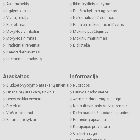
Apie mokyklą
Ikimokyklinis ugdymas
Ugdymo aplinka
Priešmokyklinis ugdymas
Vizija, misija
Neformalusis švietimas
Pasiekimai
Pagalba mokiniams ir tėvams
Mokyklos simboliai
Mokinių pavėžėjimas
Mokyklos himnas
Mokinių maitinimas
Tradiciniai renginiai
Biblioteka
Bendradarbiavimas
Priėmimas į mokyklą
Ataskaitos
Informacija
Biudžeto vykdymo ataskaitų rinkiniai
Nuorodos
Finansinių ataskaitų rinkiniai
Laisvos darbo vietos
Lėšos veiklai viešinti
Asmens duomenų apsauga
Projektai
Konsultavimasis su visuomene
Viešieji pirkimai
Dažniausiai užduodami klausimai
Parama mokyklai
Pranešėjų apsauga
Korupcijos prevencija
Civilinė sauga