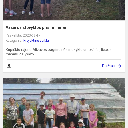
Vasaros stovyklos prisiminimai
Paskelbta: 2023-08-17
Kategorija:
Projektinė veikla
Kupiškio rajono Alizavos pagrindinės mokyklos mokiniai, liepos
mėnesį, dalyvavo...
Plačiau
E
p
„
ž