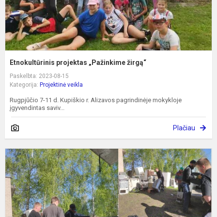
Etnokultūrinis projektas „Pažinkime žirgą“
Paskelbta: 2023-08-15
Kategorija:
Projektinė veikla
Rugpjūčio 7-11 d. Kupiškio r. Alizavos pagrindinėje mokykloje
įgyvendintas saviv...
Plačiau
S
ir
p
i
p
t