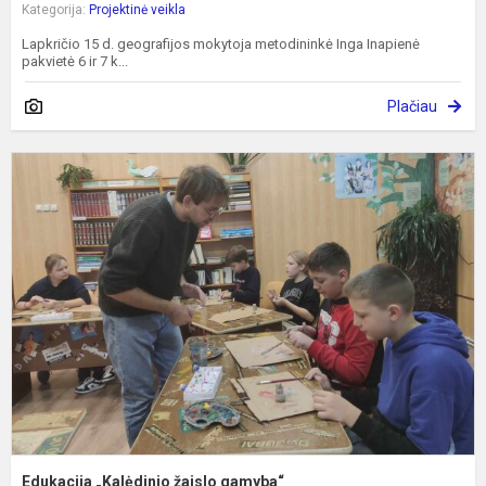
Kategorija:
Projektinė veikla
Lapkričio 15 d. geografijos mokytoja metodininkė Inga Inapienė
pakvietė 6 ir 7 k...
Plačiau
E
„
ž
g
Edukacija „Kalėdinio žaislo gamyba“