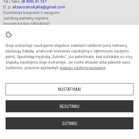
Tel./ faks.
(8 459) 41 137
El. p.
alizavosmokykla@gmail.com
Duomenys kaupiami ir saugomi
Juridinių asmenų registre
Įmonės kodas 190046347
Šioje svetainėje naudojame slapukus siekdami užtikrinti jums teikiamų
© 2023. Kupiškio r. Alizavos pagrindinė mokykla. Visos teisės saugomos.
Kopijuoti turinį be raštiško įstaigos administracijos sutikimo griežtai draudžiama.
paslaugų kokybę, analizuoti svetainės naudojimą ir optimizuoti naršymo
patirtį. Spustelėję mygtuką „Sutinku“, jūs patvirtinate, kad sutinkate su visų
Prieinamumo paraiška
Slapukų valdymas
slapukų naudojimu šioje svetainėje. Jei norite atšaukti arba pakeisti savo
sutikimus, prašome apsilankyti
slapukų valdymo puslapyje
.
Sumanus būdas atnaujinti
mokyklos interneto
svetainę
NUSTATYMAI
NESUTINKU
SUTINKU