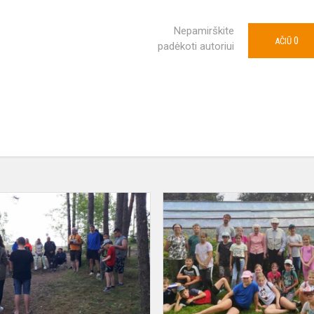
Nepamirškite
0
AČIŪ
padėkoti autoriui
Vasaros
stovyklos
prisiminimai