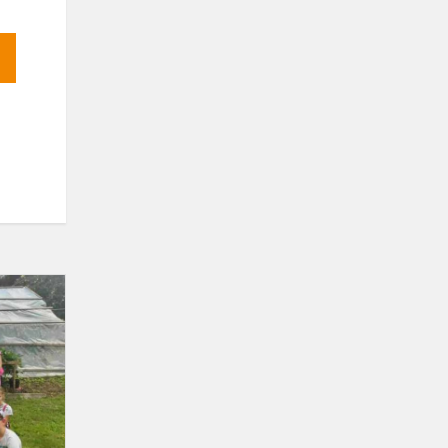
Etnokultūrinis
projektas
„Pažinkime
žirgą“