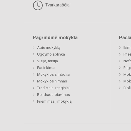
Tvarkaraščiai
Pagrindinė mokykla
Pasl
Apie mokyklą
Ikim
Ugdymo aplinka
Prie
Vizija, misija
Nefo
Pasiekimai
Paga
Mokyklos simboliai
Moki
Mokyklos himnas
Moki
Tradiciniai renginiai
Bibl
Bendradarbiavimas
Priėmimas į mokyklą