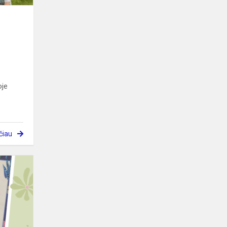
oje
čiau
Vaikai
išsirinko
mokyklos
Metų
knygą