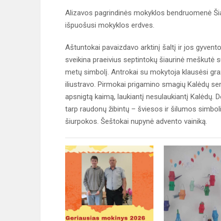
Alizavos pagrindinės mokyklos bendruomenė Šiaur
išpuošusi mokyklos erdves.
Aštuntokai pavaizdavo arktinį šaltį ir jos gyvento
sveikina praeivius septintokų šiaurinė meškutė s
metų simbolį. Antrokai su mokytoja klausėsi graž
iliustravo. Pirmokai prigamino smagių Kalėdų sen
apsnigtą kaimą, laukiantį nesulaukiantį Kalėdų. D
tarp raudonų žibintų – šviesos ir šilumos simbol
šiurpokos. Šeštokai nupynė advento vainiką.