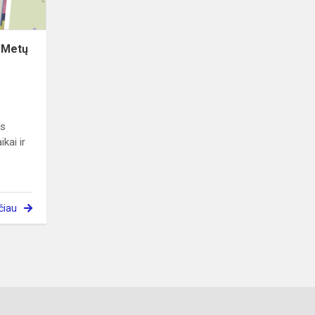
s Metų
os
kai ir
čiau