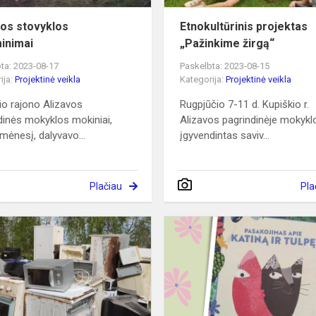
os stovyklos
Etnokultūrinis projektas
minimai
„Pažinkime žirgą“
ta: 2023-08-17
Paskelbta: 2023-08-15
ija:
Projektinė veikla
Kategorija:
Projektinė veikla
io rajono Alizavos
Rugpjūčio 7-11 d. Kupiškio r.
dinės mokyklos mokiniai,
Alizavos pagrindinėje mokykl
 mėnesį, dalyvavo...
įgyvendintas saviv...
Plačiau
Pla
Mes
rūšiuojam
s