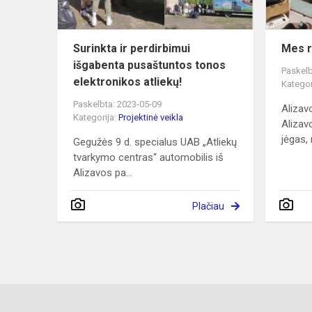
elektro...
Surinkta ir perdirbimui
Mes r
išgabenta pusaštuntos tonos
Paskelb
elektronikos atliekų!
Kategor
Paskelbta: 2023-05-09
Alizav
Kategorija:
Projektinė veikla
Alizav
jėgas, 
Gegužės 9 d. specialus UAB „Atliekų
tvarkymo centras“ automobilis iš
Alizavos pa...
Plačiau