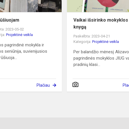
ūšiuojam
Vaikai išsirinko mokyklo
knygą
ta: 2023-05-02
ija:
Projektinė veikla
Paskelbta: 2023-04-21
Kategorija:
Projektinė veikla
os pagrindinė mokykla ir
os seniūnija, suvienijusios
Per balandžio mėnesį Alizav
rūšiuoja...
pagrindinės mokyklos JIUG vai
pradinių klasi...
Plačiau
Pla