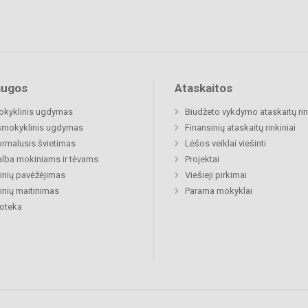
augos
Ataskaitos
okyklinis ugdymas
Biudžeto vykdymo ataskaitų rin
šmokyklinis ugdymas
Finansinių ataskaitų rinkiniai
rmalusis švietimas
Lėšos veiklai viešinti
lba mokiniams ir tėvams
Projektai
nių pavėžėjimas
Viešieji pirkimai
nių maitinimas
Parama mokyklai
ioteka