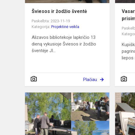
Šviesos ir žodžio šventė
Vasar
prisi
Paskelbta: 2023-11-19
Kategorija:
Projektinė veikla
Paskelb
Kategor
Alizavos bibliotekoje lapkričio 13
dieną vykusioje Šviesos ir žodžio
Kupišk
šventėje JI...
pagrin
liepos
Plačiau
Surinkta
ir
perdirbimui
išgabenta
pusaštunto
tonos