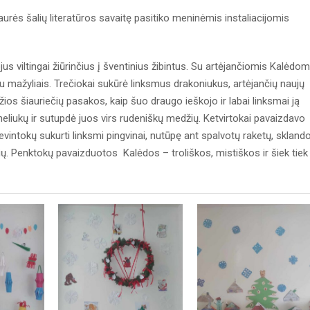
ės šalių literatūros savaitę pasitiko meninėmis instaliacijomis
jus viltingai žiūrinčius į šventinius žibintus. Su artėjančiomis Kalėdom
u mažyliais. Trečiokai sukūrė linksmus drakoniukus, artėjančių naujų
ios šiauriečių pasakos, kaip šuo draugo ieškojo ir labai linksmai ją
eliukų ir sutupdė juos virs rudeniškų medžių. Ketvirtokai pavaizdavo
evintokų sukurti linksmi pingvinai, nutūpę ant spalvotų raketų, skland
ių. Penktokų pavaizduotos Kalėdos – troliškos, mistiškos ir šiek tiek