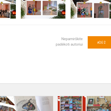
Nepamirškite
2
AČIŪ
padėkoti autoriui
Paslapčiausia
paslaptis