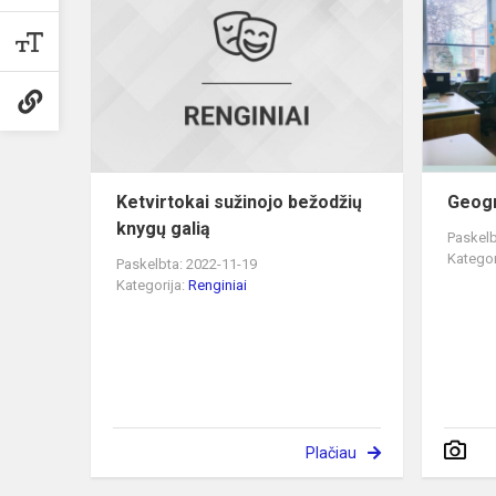
sužinojo
bežodžių
knygų
galią
Ketvirtokai sužinojo bežodžių
Geogr
knygų galią
Paskelb
Kategor
Paskelbta: 2022-11-19
Kategorija:
Renginiai
Plačiau