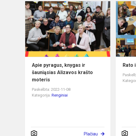
Apie
pyragus,
knygas
ir
šauniąsias
Alizavos
krašto
moteris
Apie pyragus, knygas ir
Rato i
šauniąsias Alizavos krašto
Paskelb
moteris
Kategor
Paskelbta: 2022-11-08
Kategorija:
Renginiai
Plačiau