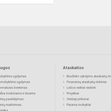
augos
Ataskaitos
okyklinis ugdymas
Biudžeto vykdymo ataskaitų rin
šmokyklinis ugdymas
Finansinių ataskaitų rinkiniai
rmalusis švietimas
Lėšos veiklai viešinti
lba mokiniams ir tėvams
Projektai
nių pavėžėjimas
Viešieji pirkimai
nių maitinimas
Parama mokyklai
ioteka