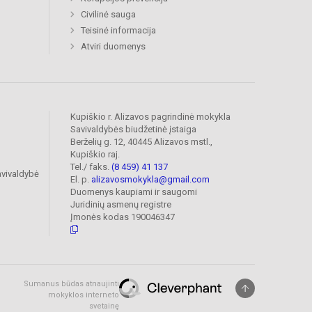
Civilinė sauga
Teisinė informacija
Atviri duomenys
Kupiškio r. Alizavos pagrindinė mokykla
Savivaldybės biudžetinė įstaiga
Berželių g. 12, 40445 Alizavos mstl.,
Kupiškio raj.
Tel./ faks.
(8 459) 41 137
avivaldybė
El. p.
alizavosmokykla@gmail.com
Duomenys kaupiami ir saugomi
Juridinių asmenų registre
Įmonės kodas 190046347
Sumanus būdas atnaujinti
mokyklos interneto
svetainę