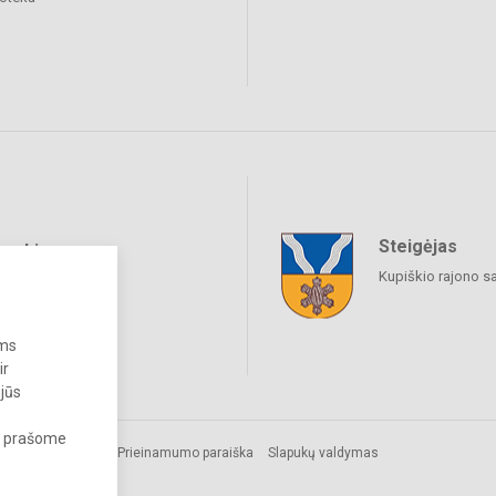
Steigėjas
raukime
Kupiškio rajono s
ums
ir
 jūs
s, prašome
mos.
Prieinamumo paraiška
Slapukų valdymas