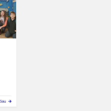
šalių
literatūros
savaitė
čiau