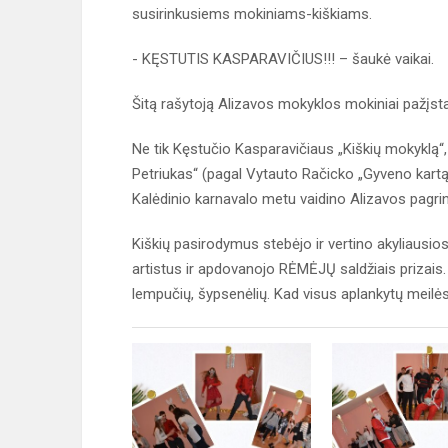
susirinkusiems mokiniams-kiškiams.
- KĘSTUTIS KASPARAVIČIUS!!! – šaukė vaikai.
Šitą rašytoją Alizavos mokyklos mokiniai pažįsta, 
Ne tik Kęstučio Kasparavičiaus „Kiškių mokyklą“, 
Petriukas“ (pagal Vytauto Račicko „Gyveno kartą 
Kalėdinio karnavalo metu vaidino Alizavos pagri
Kiškių pasirodymus stebėjo ir vertino akyliausio
artistus ir apdovanojo RĖMĖJŲ saldžiais prizai
lempučių, šypsenėlių. Kad visus aplankytų meilės