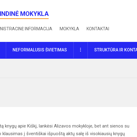
RINDINĖ MOKYKLA
NISTRACINĖ INFORMACIJA
MOKYKLA
KONTAKTAI
DAUGIAU
NEFORMALUSIS ŠVIETIMAS
STRUKTŪRA IR KONT
tą knygų apie Kiškį, lankėsi Alizavos mokykloje, bet ant sienos su
o klausimas į šventiškai išpuoštą aktų salę iš visokiausių knygų