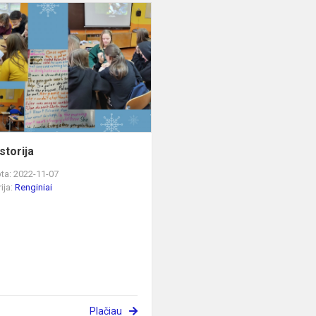
Rato
istorija
storija
ta: 2022-11-07
ija:
Renginiai
Plačiau