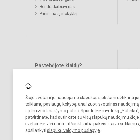
Bendradarbiavimas
Priėmimas į mokyklą
Pastebėjote klaidų?
Bend
Turite pasiūlymų?
RAŠYKITE
Šioje svetainėje naudojame slapukus siekdami užtikrinti j
teikiamų paslaugų kokybę, analizuoti svetainės naudojimą 
optimizuoti naršymo patirtį. Spustelėję mygtuką „Sutinku“,
patvirtinate, kad sutinkate su visų slapukų naudojimu šioje
svetainėje. Jei norite atšaukti arba pakeisti savo sutikimu
© 2023. Kupiškio r. Alizavos pagrindinė mokykla. Visos teisės saugo
apsilankyti
slapukų valdymo puslapyje
.
Kopijuoti turinį be raštiško įstaigos administracijos sutikimo griežtai
draudžiama.