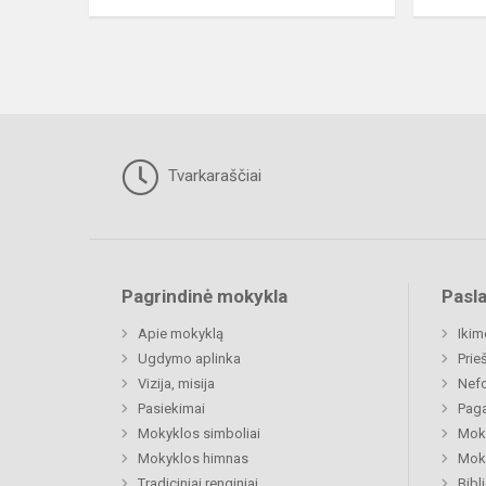
Tvarkaraščiai
Pagrindinė mokykla
Pasl
Apie mokyklą
Ikim
Ugdymo aplinka
Prie
Vizija, misija
Nefo
Pasiekimai
Paga
Mokyklos simboliai
Moki
Mokyklos himnas
Moki
Tradiciniai renginiai
Bibl