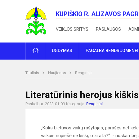
KUPIŠKIO R. ALIZAVOS PAG
VEIKLOS SRITYS
PASLAUGOS
ADMI
PRADŽIA
UGDYMAS
PAGALBA BENDRUOMENEI
Titulinis
Naujienos
Renginiai
Literatūrinis herojus kiškis
Paskelbta: 2023-01-09
Kategorija:
Renginiai
„Koks Lietuvos vaikų rašytojas, parašęs net kele
vaikais nupiešė ne kiškį, o žirafą?“ - nuskambėj