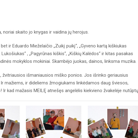
noriai skaito jo knygas ir vaidina jų herojus.
bet ir Eduardo Mieželaičio „Zuikį puikį“, „Gyveno kartą kiškiukas
Lukošiukas“ , „Pagyrūnas kiškis“, „Kiškių Kalėdos“ ir kitas pasakas
ndinės mokyklos mokiniai. Skambėjo juokas, dainos, linksma muzika.
s, žvitriausios išmaniausios miško ponios. Jos išrinko geriausius
s. Ir mažiems, ir dideliems žmogiukams linkėdamos daug šviesos,
! Ir kad mažasis MEILĘ atnešęs angelėlis kiekvieno žvakelėje nutūptų