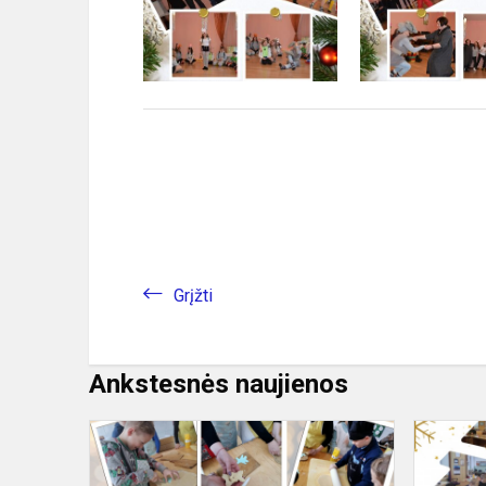
Grįžti
Ankstesnės naujienos
Ypatingi
sausainiai