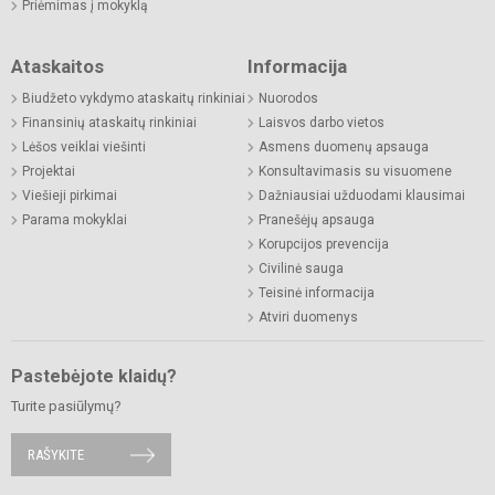
Priėmimas į mokyklą
Ataskaitos
Informacija
Biudžeto vykdymo ataskaitų rinkiniai
Nuorodos
Finansinių ataskaitų rinkiniai
Laisvos darbo vietos
Lėšos veiklai viešinti
Asmens duomenų apsauga
Projektai
Konsultavimasis su visuomene
Viešieji pirkimai
Dažniausiai užduodami klausimai
Parama mokyklai
Pranešėjų apsauga
Korupcijos prevencija
Civilinė sauga
Teisinė informacija
Atviri duomenys
Pastebėjote klaidų?
Turite pasiūlymų?
RAŠYKITE