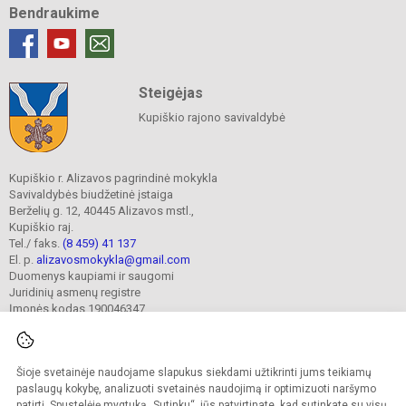
Bendraukime
Steigėjas
Kupiškio rajono savivaldybė
Kupiškio r. Alizavos pagrindinė mokykla
Savivaldybės biudžetinė įstaiga
Berželių g. 12, 40445 Alizavos mstl.,
Kupiškio raj.
Tel./ faks.
(8 459) 41 137
El. p.
alizavosmokykla@gmail.com
Duomenys kaupiami ir saugomi
Juridinių asmenų registre
Įmonės kodas 190046347
Šioje svetainėje naudojame slapukus siekdami užtikrinti jums teikiamų
© 2023. Kupiškio r. Alizavos pagrindinė mokykla. Visos teisės saugomos.
Kopijuoti turinį be raštiško įstaigos administracijos sutikimo griežtai draudžiama.
paslaugų kokybę, analizuoti svetainės naudojimą ir optimizuoti naršymo
patirtį. Spustelėję mygtuką „Sutinku“, jūs patvirtinate, kad sutinkate su visų