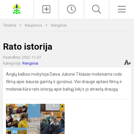
Paieška
Men
Titulinis
Naujienos
Renginiai
Rato istorija
Paskelbta: 2022-11-07
Kategorija:
Renginiai
Anglų kalbos mokytoja Daiva Jukonė 7 klasės mokiniams rodė
filmą apie šiaurės gamtą ir gyvūnus. Visi drauge aptarė filmą ir
mokiniai kūrė rato istoriją apie baltąjį lokį ir jo atrastą draugą.