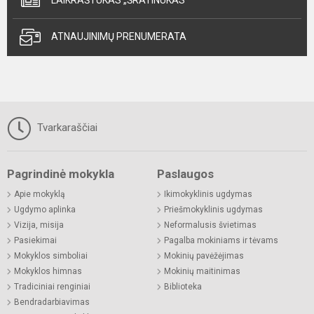
LAIKRAŠTUKAS „ŠRATINUKAS“
ATNAUJINIMŲ PRENUMERATA
Tvarkaraščiai
Pagrindinė mokykla
Paslaugos
Apie mokyklą
Ikimokyklinis ugdymas
Ugdymo aplinka
Priešmokyklinis ugdymas
Vizija, misija
Neformalusis švietimas
Pasiekimai
Pagalba mokiniams ir tėvams
Mokyklos simboliai
Mokinių pavėžėjimas
Mokyklos himnas
Mokinių maitinimas
Tradiciniai renginiai
Biblioteka
Bendradarbiavimas