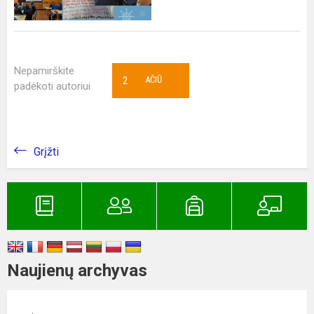
Nepamirškite
2
AČIŪ
padėkoti autoriui
Grįžti
Naujienų archyvas