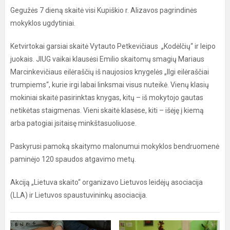
Gegužės 7 dieną skaitė visi Kupiškio r. Alizavos pagrindinės
mokyklos ugdytiniai.
Ketvirtokai garsiai skaitė Vytauto Petkevičiaus „Kodėlčių“ ir leipo
juokais. JIUG vaikai klausėsi Emilio skaitomų smagių Mariaus
Marcinkevičiaus eilėraščių iš naujosios knygelės „Ilgi eilėraščiai
trumpiems“, kurie irgi labai linksmai visus nuteikė. Vienų klasių
mokiniai skaitė pasirinktas knygas, kitų – iš mokytojo gautas
netikėtas staigmenas. Vieni skaitė klasėse, kiti – išėję į kiemą
arba patogiai įsitaisę minkštasuoliuose.
Paskyrusi pamoką skaitymo malonumui mokyklos bendruomenė
paminėjo 120 spaudos atgavimo metų.
Akciją „Lietuva skaito“ organizavo Lietuvos leidėjų asociacija
(LLA) ir Lietuvos spaustuvininkų asociacija.