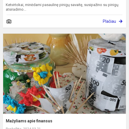
Ketvirtokai, minėdami pasaulinę pinigų savaitę, susipažino su pinigų
atsiradimo...
Plačiau
M
a
f
Mažyliams apie finansus