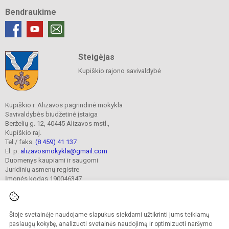
Bendraukime
Steigėjas
Kupiškio rajono savivaldybė
Kupiškio r. Alizavos pagrindinė mokykla
Savivaldybės biudžetinė įstaiga
Berželių g. 12, 40445 Alizavos mstl.,
Kupiškio raj.
Tel./ faks.
(8 459) 41 137
El. p.
alizavosmokykla@gmail.com
Duomenys kaupiami ir saugomi
Juridinių asmenų registre
Įmonės kodas 190046347
Šioje svetainėje naudojame slapukus siekdami užtikrinti jums teikiamų
© 2023. Kupiškio r. Alizavos pagrindinė mokykla. Visos teisės saugomos.
Kopijuoti turinį be raštiško įstaigos administracijos sutikimo griežtai draudžiama.
paslaugų kokybę, analizuoti svetainės naudojimą ir optimizuoti naršymo