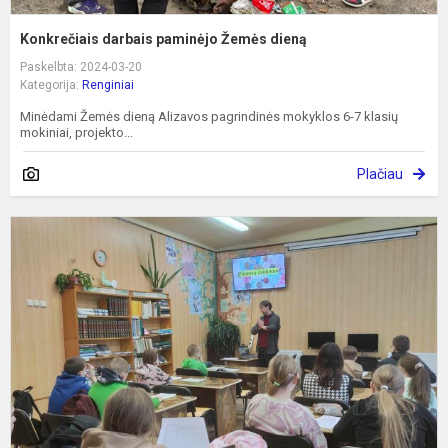
Konkrečiais darbais paminėjo Žemės dieną
Paskelbta: 2024-03-20
Kategorija:
Renginiai
Minėdami Žemės dieną Alizavos pagrindinės mokyklos 6-7 klasių
mokiniai, projekto...
Plačiau
Ž
f
ž