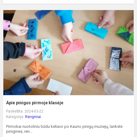
A
p
p
k
Apie pinigus pirmoje klasėje
Paskelbta: 2024-03-22
Kategorija:
Renginiai
Pirmokai nuotoliniu būdu keliavo po Kauno pinigų muziejų, lankstė
pinigines, ren...