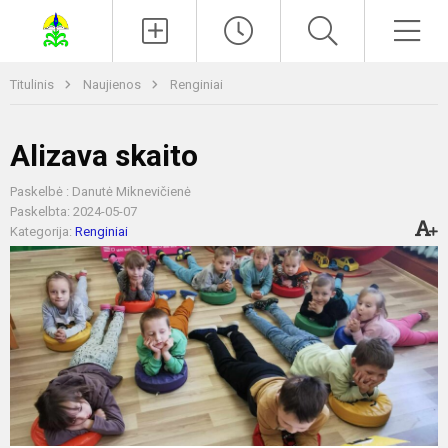
Paieška
Men
Titulinis
Naujienos
Renginiai
Alizava skaito
Paskelbė : Danutė Miknevičienė
Paskelbta: 2024-05-07
Kategorija:
Renginiai