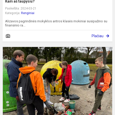
Kam aš taupysiu?
Paskelbta: 2024-03-21
Kategorija:
Renginiai
Alizavos pagrindinės mokyklos antros klasės mokiniai susipažino su
finansinio ra...
Plačiau
K
d
p
Ž
d