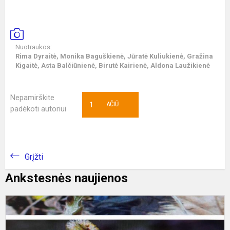
Nuotraukos:
Rima Dyraitė, Monika Baguškienė, Jūratė Kuliukienė, Gražina
Kigaitė, Asta Balčiūnienė, Birutė Kairienė, Aldona Laužikienė
Nepamirškite
1
AČIŪ
padėkoti autoriui
Grįžti
Ankstesnės naujienos
K
Ž
A