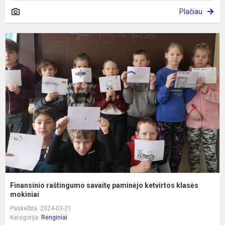
Plačiau
F
r
s
p
k
k
m
Finansinio raštingumo savaitę paminėjo ketvirtos klasės
mokiniai
Paskelbta: 2024-03-21
Kategorija:
Renginiai