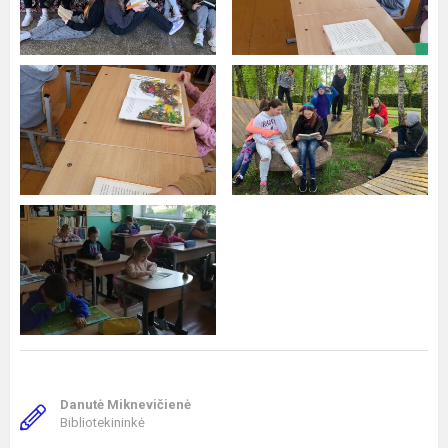
Danutė Miknevičienė
Bibliotekininkė