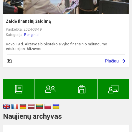
Žaidė finansinį žaidimą
Paskelbta: 2024-03-19
Kategorija:
Renginiai
Kovo 19 d. Alizavos bibliotekoje vyko finansinio raštingumo
edukacijos. Alizavos...
Plačiau
Naujienų archyvas