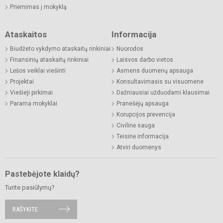
Priėmimas į mokyklą
Ataskaitos
Informacija
Biudžeto vykdymo ataskaitų rinkiniai
Nuorodos
Finansinių ataskaitų rinkiniai
Laisvos darbo vietos
Lėšos veiklai viešinti
Asmens duomenų apsauga
Projektai
Konsultavimasis su visuomene
Viešieji pirkimai
Dažniausiai užduodami klausimai
Parama mokyklai
Pranešėjų apsauga
Korupcijos prevencija
Civilinė sauga
Teisinė informacija
Atviri duomenys
Pastebėjote klaidų?
Turite pasiūlymų?
RAŠYKITE