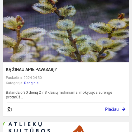
P
KĄ ŽINAU APIE PAVASARĮ?
Paskelbta: 2024-04-30
Kategorija:
Renginiai
Balandžio 30 dieną 2 ir 3 klasių mokiniams mokytojos surengė
protmūš...
Plačiau
G
A