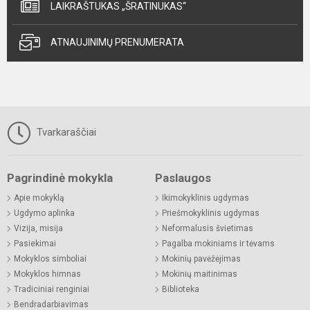
LAIKRAŠTUKAS „ŠRATINUKAS“
ATNAUJINIMŲ PRENUMERATA
Tvarkaraščiai
Pagrindinė mokykla
Paslaugos
Apie mokyklą
Ikimokyklinis ugdymas
Ugdymo aplinka
Priešmokyklinis ugdymas
Vizija, misija
Neformalusis švietimas
Pasiekimai
Pagalba mokiniams ir tėvams
Mokyklos simboliai
Mokinių pavėžėjimas
Mokyklos himnas
Mokinių maitinimas
Tradiciniai renginiai
Biblioteka
Bendradarbiavimas