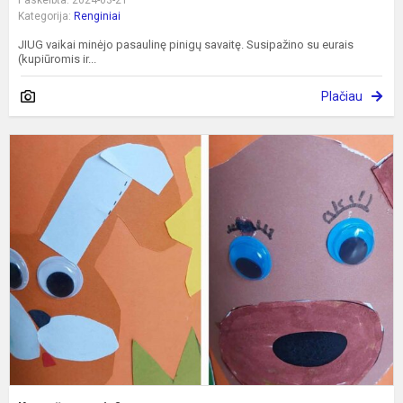
Paskelbta: 2024-03-21
Kategorija:
Renginiai
JIUG vaikai minėjo pasaulinę pinigų savaitę. Susipažino su eurais
(kupiūromis ir...
Plačiau
K
a
t