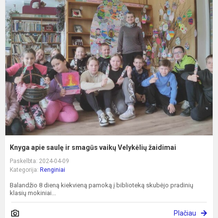
K
a
s
ir
s
v
V
ž
Knyga apie saulę ir smagūs vaikų Velykėlių žaidimai
Paskelbta: 2024-04-09
Kategorija:
Renginiai
Balandžio 8 dieną kiekvieną pamoką į biblioteką skubėjo pradinių
klasių mokiniai...
Plačiau