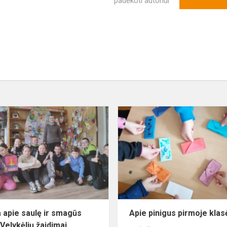
padėkoti autoriui
Knyga
apie
saulę
ir
smagūs
vaikų
Velykėlių
žaidimai
 apie saulę ir smagūs
Apie pinigus pirmoje klas
 Velykėlių žaidimai