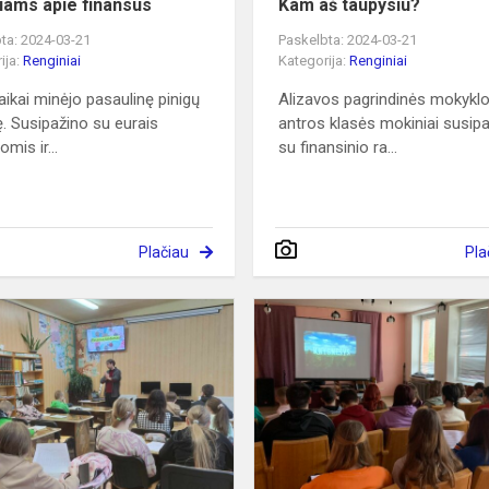
iams apie finansus
Kam aš taupysiu?
ta: 2024-03-21
Paskelbta: 2024-03-21
ija:
Renginiai
Kategorija:
Renginiai
aikai minėjo pasaulinę pinigų
Alizavos pagrindinės mokykl
ę. Susipažino su eurais
antros klasės mokiniai susip
omis ir...
su finansinio ra...
Plačiau
Pla
Žaidė
finansinį
žaidimą