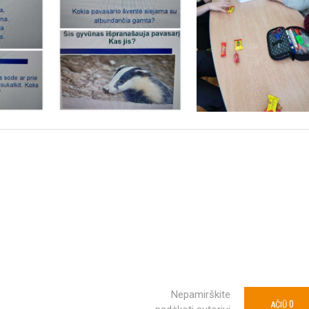
Nepamirškite
0
AČIŪ