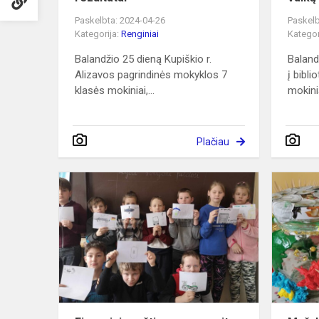
Paskelbta: 2024-04-26
Paskelb
Kategorija:
Renginiai
Kategor
Balandžio 25 dieną Kupiškio r.
Baland
Alizavos pagrindinės mokyklos 7
į bibli
klasės mokiniai,...
mokinia
Plačiau
Finansinio
raštingumo
savaitę
paminėjo
ketvirtos
klasės
mok...