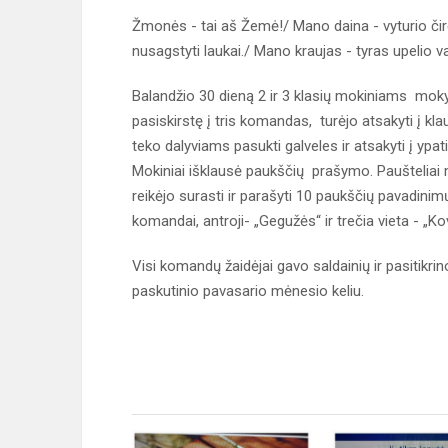
Žmonės - tai aš Žemė!/ Mano daina - vyturio č
nusagstyti laukai./ Mano kraujas - tyras upelio 
Balandžio 30 dieną 2 ir 3 klasių mokiniams mok
pasiskirstę į tris komandas, turėjo atsakyti į k
teko dalyviams pasukti galveles ir atsakyti į yp
Mokiniai išklausė paukščių prašymo. Paušteliai ma
reikėjo surasti ir parašyti 10 paukščių pavadinim
komandai, antroji- „Gegužės“ ir trečia vieta - „
Visi komandų žaidėjai gavo saldainių ir pasitikri
paskutinio pavasario mėnesio keliu.