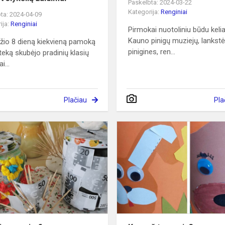
Paskelbta: 2024-03-22
Kategorija:
Renginiai
ta: 2024-04-09
ija:
Renginiai
Pirmokai nuotoliniu būdu keli
Kauno pinigų muziejų, lankst
žio 8 dieną kiekvieną pamoką
pinigines, ren...
oteką skubėjo pradinių klasių
i...
Plačiau
Pla
Mažyliams
apie
finansus