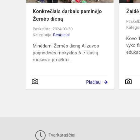
Konkrečiais darbais paminėjo
Žaidė
Žemės dieną
Paskelb
Kategor
Paskelbta: 2024-03-20
Kategorija:
Renginiai
Kovo 1
vyko f
Minėdami Žemės dieną Alizavos
edukaci
pagrindinės mokyklos 6-7 klasių
mokiniai, projekto...
Plačiau
Tvarkaraščiai