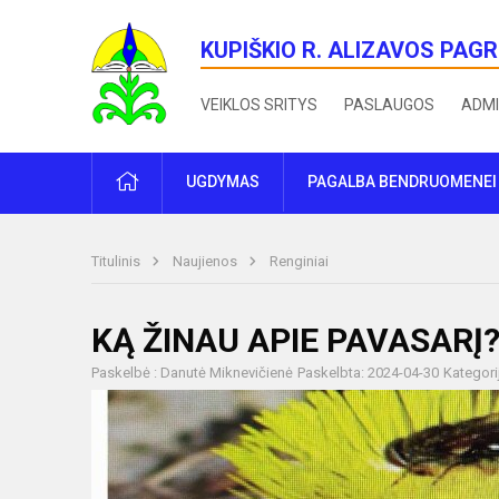
KUPIŠKIO R. ALIZAVOS PAG
VEIKLOS SRITYS
PASLAUGOS
ADMI
PRADŽIA
UGDYMAS
PAGALBA BENDRUOMENEI
Titulinis
Naujienos
Renginiai
KĄ ŽINAU APIE PAVASARĮ
Paskelbė : Danutė Miknevičienė
Paskelbta: 2024-04-30
Kategori