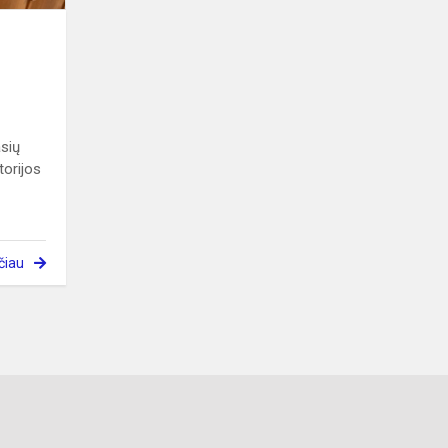
asių
torijos
čiau