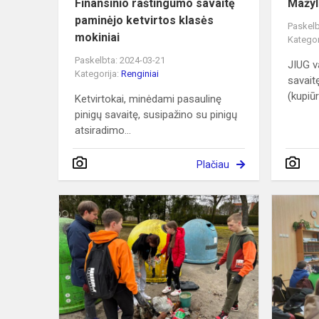
Finansinio raštingumo savaitę
Mažyl
paminėjo ketvirtos klasės
Paskelb
mokiniai
Kategor
Paskelbta: 2024-03-21
JIUG v
Kategorija:
Renginiai
savait
(kupiūr
Ketvirtokai, minėdami pasaulinę
pinigų savaitę, susipažino su pinigų
atsiradimo...
Plačiau
Konkrečiais
darbais
paminėjo
Žemės
dieną