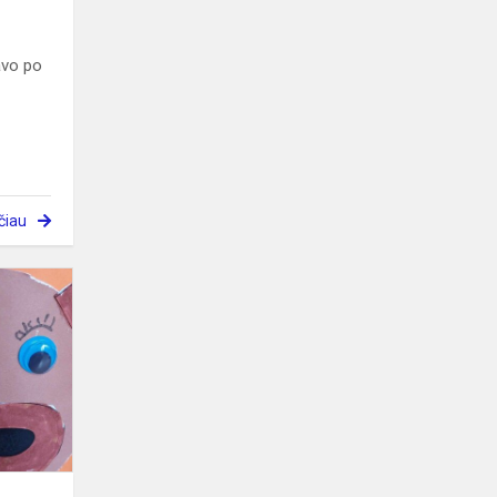
avo po
ė
čiau
Kam
aš
taupysiu?