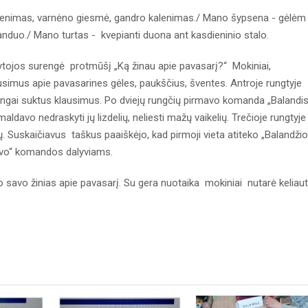
irenimas, varnėno giesmė, gandro kalenimas./ Mano šypsena - gėlėm
vanduo./ Mano turtas - kvepianti duona ant kasdieninio stalo.
ytojos surengė protmūšį „Ką žinau apie pavasarį?“ Mokiniai,
lausimus apie pavasarines gėles, paukščius, šventes. Antroje rungtyje
atingai suktus klausimus. Po dviejų rungčių pirmavo komanda „Balandis
ldavo nedraskyti jų lizdelių, neliesti mažų vaikelių. Trečioje rungtyje
ų. Suskaičiavus taškus paaiškėjo, kad pirmoji vieta atiteko „Balandžio
Kovo“ komandos dalyviams.
no savo žinias apie pavasarį. Su gera nuotaika mokiniai nutarė keliaut