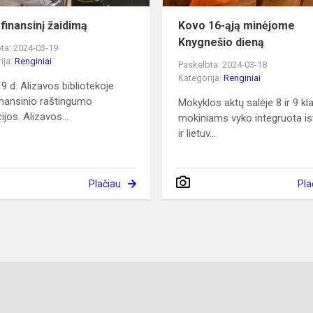
 finansinį žaidimą
Kovo 16-ąją minėjome
Knygnešio dieną
ta: 2024-03-19
ija:
Renginiai
Paskelbta: 2024-03-18
Kategorija:
Renginiai
9 d. Alizavos bibliotekoje
inansinio raštingumo
Mokyklos aktų salėje 8 ir 9 kl
jos. Alizavos...
mokiniams vyko integruota is
ir lietuv...
Plačiau
Pla