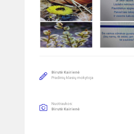
Birutė Kairienė
Pradinių klasių mokytoja
Nuotraukos:
Birutė Kairienė