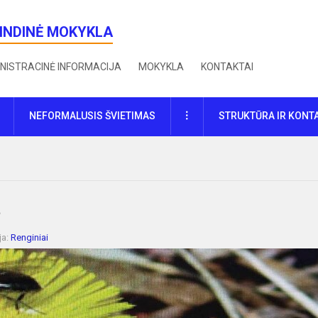
RINDINĖ MOKYKLA
NISTRACINĖ INFORMACIJA
MOKYKLA
KONTAKTAI
DAUGIAU
NEFORMALUSIS ŠVIETIMAS
STRUKTŪRA IR KONT
?
ja:
Renginiai