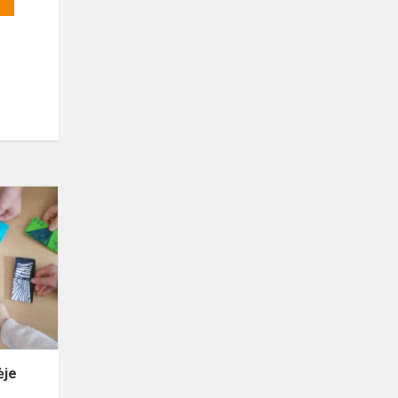
Apie
pinigus
pirmoje
klasėje
ėje