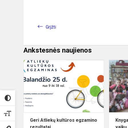
Grįžti
Ankstesnės naujienos
Geri
Atliekų
kultūros
egzamino
rezultatai
Geri Atliekų kultūros egzamino
Knyga
rezultatai
vaikų