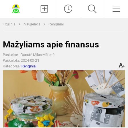
Paieška
Men
Titulinis
Naujienos
Renginiai
Mažyliams apie finansus
Paskelbė : Danutė Miknevičienė
Paskelbta: 2024-03-21
Kategorija:
Renginiai