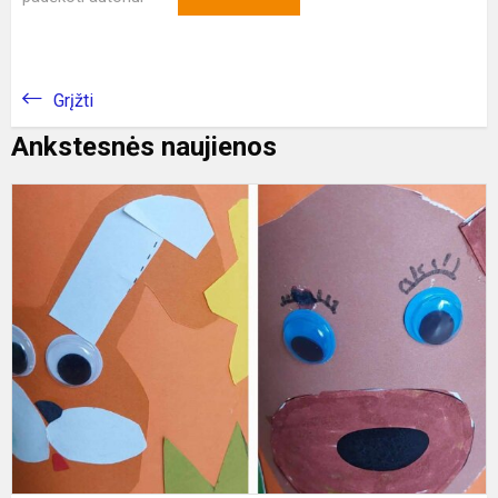
Grįžti
Ankstesnės naujienos
K
a
t