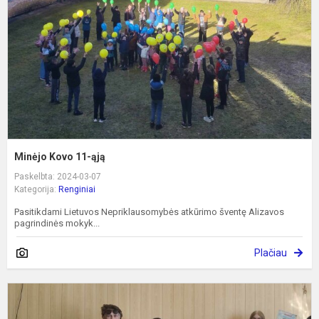
Minėjo Kovo 11-ąją
Paskelbta: 2024-03-07
Kategorija:
Renginiai
Pasitikdami Lietuvos Nepriklausomybės atkūrimo šventę Alizavos
pagrindinės mokyk...
Plačiau
S
š