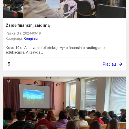
Žaidė finansinį žaidimą
Paskelbta: 2024-03-19
Kategorija:
Renginiai
Kovo 19 d. Alizavos bibliotekoje vyko finansinio raštingumo
edukacijos. Alizavos...
Plačiau
K
1
ą
m
K
d