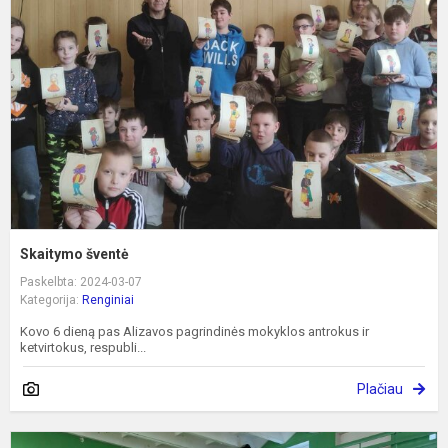
Skaitymo šventė
Paskelbta: 2024-03-07
Kategorija:
Renginiai
Kovo 6 dieną pas Alizavos pagrindinės mokyklos antrokus ir
ketvirtokus, respubli...
Plačiau
T