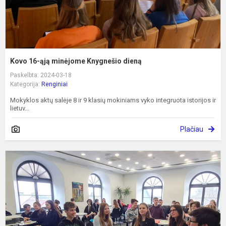
Kovo 16-ąją minėjome Knygnešio dieną
Paskelbta: 2024-03-18
Kategorija:
Renginiai
Mokyklos aktų salėje 8 ir 9 klasių mokiniams vyko integruota istorijos ir
lietuv...
Plačiau
L
k
l