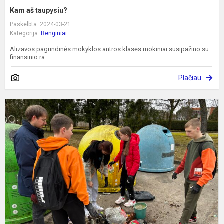
Kam aš taupysiu?
Paskelbta: 2024-03-21
Kategorija:
Renginiai
Alizavos pagrindinės mokyklos antros klasės mokiniai susipažino su
finansinio ra...
Plačiau
K
d
p
Ž
d