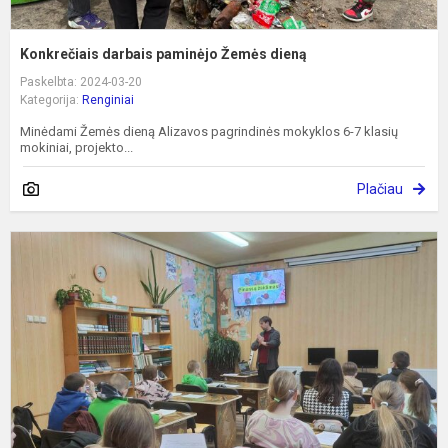
Konkrečiais darbais paminėjo Žemės dieną
Paskelbta: 2024-03-20
Kategorija:
Renginiai
Minėdami Žemės dieną Alizavos pagrindinės mokyklos 6-7 klasių
mokiniai, projekto...
Plačiau
Ž
f
ž