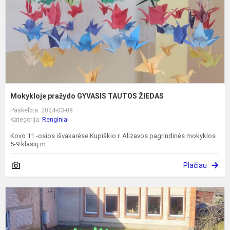
Mokykloje pražydo GYVASIS TAUTOS ŽIEDAS
Paskelbta: 2024-03-08
Kategorija:
Renginiai
Kovo 11 -osios išvakarėse Kupiškio r. Alizavos pagrindinės mokyklos
5-9 klasių m...
Plačiau
M
K
1
ą