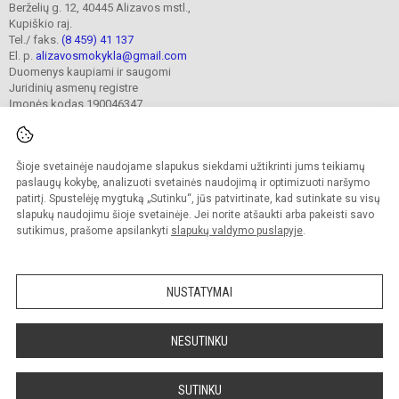
Berželių g. 12, 40445 Alizavos mstl.,
Kupiškio raj.
Tel./ faks.
(8 459) 41 137
El. p.
alizavosmokykla@gmail.com
Duomenys kaupiami ir saugomi
Juridinių asmenų registre
Įmonės kodas 190046347
Šioje svetainėje naudojame slapukus siekdami užtikrinti jums teikiamų
© 2023. Kupiškio r. Alizavos pagrindinė mokykla. Visos teisės saugomos.
Kopijuoti turinį be raštiško įstaigos administracijos sutikimo griežtai draudžiama.
paslaugų kokybę, analizuoti svetainės naudojimą ir optimizuoti naršymo
patirtį. Spustelėję mygtuką „Sutinku“, jūs patvirtinate, kad sutinkate su visų
Prieinamumo paraiška
Slapukų valdymas
slapukų naudojimu šioje svetainėje. Jei norite atšaukti arba pakeisti savo
sutikimus, prašome apsilankyti
slapukų valdymo puslapyje
.
Sumanus būdas atnaujinti
mokyklos interneto
svetainę
NUSTATYMAI
NESUTINKU
SUTINKU