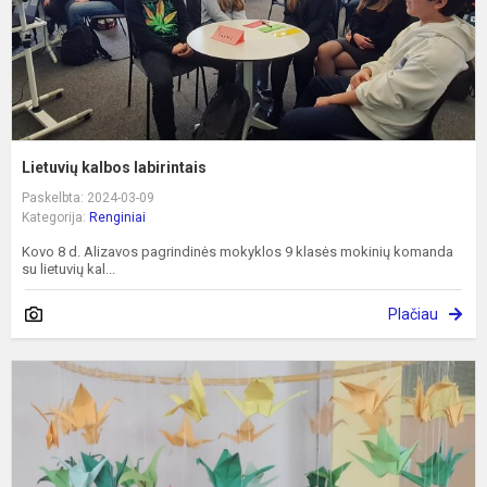
Lietuvių kalbos labirintais
Paskelbta: 2024-03-09
Kategorija:
Renginiai
Kovo 8 d. Alizavos pagrindinės mokyklos 9 klasės mokinių komanda
su lietuvių kal...
Plačiau
M
p
G
T
Ž