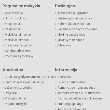
Pagrindinė mokykla
Paslaugos
Apie mokyklą
Ikimokyklinis ugdymas
Ugdymo aplinka
Priešmokyklinis ugdymas
Vizija, misija
Neformalusis švietimas
Pasiekimai
Pagalba mokiniams ir tėvams
Mokyklos simboliai
Mokinių pavėžėjimas
Mokyklos himnas
Mokinių maitinimas
Tradiciniai renginiai
Biblioteka
Bendradarbiavimas
Priėmimas į mokyklą
Ataskaitos
Informacija
Biudžeto vykdymo ataskaitų rinkiniai
Nuorodos
Finansinių ataskaitų rinkiniai
Laisvos darbo vietos
Lėšos veiklai viešinti
Asmens duomenų apsauga
Projektai
Konsultavimasis su visuomene
Viešieji pirkimai
Dažniausiai užduodami klausimai
Parama mokyklai
Pranešėjų apsauga
Korupcijos prevencija