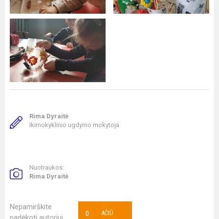
Rima Dyraitė
Ikimokyklinio ugdymo mokytoja
Nuotraukos:
Rima Dyraitė
Nepamirškite
0
AČIŪ
padėkoti autoriui