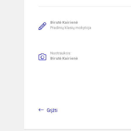
Birutė Kairienė
Pradinių klasių mokytoja
Nuotraukos:
Birutė Kairienė
Grįžti