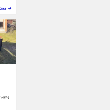
čiau
Minėjo
Kovo
11-
ąją
šventę