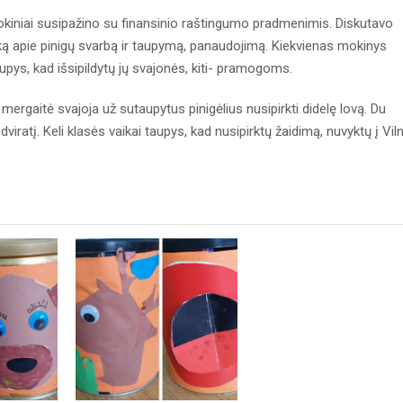
kiniai susipažino su finansinio raštingumo pradmenimis. Diskutavo
uką apie pinigų svarbą ir taupymą, panaudojimą. Kiekvienas mokinys
upys, kad išsipildytų jų svajonės, kiti- pramogoms.
ergaitė svajoja už sutaupytus pinigėlius nusipirkti didelę lovą. Du
dviratį. Keli klasės vaikai taupys, kad nusipirktų žaidimą, nuvyktų į Viln