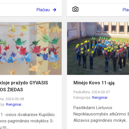
Plačiau
Pla
Mokykloje
pražydo
GYVASIS
TAUTOS
ŽIEDAS
loje pražydo GYVASIS
Minėjo Kovo 11-ąją
OS ŽIEDAS
Paskelbta: 2024-03-07
Kategorija:
Renginiai
ta: 2024-03-08
ija:
Renginiai
Pasitikdami Lietuvos
Nepriklausomybės atkūrimo 
1 -osios išvakarėse Kupiškio
Alizavos pagrindinės mokyk...
zavos pagrindinės mokyklos 5-
ų m...