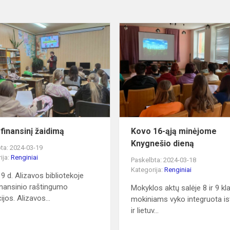
Žaidė
finansinį
žaidimą
 finansinį žaidimą
Kovo 16-ąją minėjome
Knygnešio dieną
ta: 2024-03-19
ija:
Renginiai
Paskelbta: 2024-03-18
Kategorija:
Renginiai
9 d. Alizavos bibliotekoje
inansinio raštingumo
Mokyklos aktų salėje 8 ir 9 kl
jos. Alizavos...
mokiniams vyko integruota is
ir lietuv...