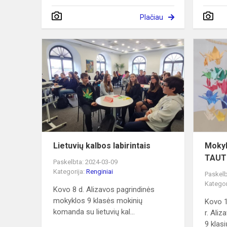
Plačiau
Lietuvių
kalbos
labirintais
Lietuvių kalbos labirintais
Mokyk
TAUT
Paskelbta: 2024-03-09
Kategorija:
Renginiai
Paskelb
Kategor
Kovo 8 d. Alizavos pagrindinės
mokyklos 9 klasės mokinių
Kovo 1
komanda su lietuvių kal...
r. Ali
9 klasi