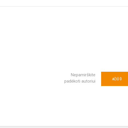
Nepamirškite
0
AČIŪ
padėkoti autoriui