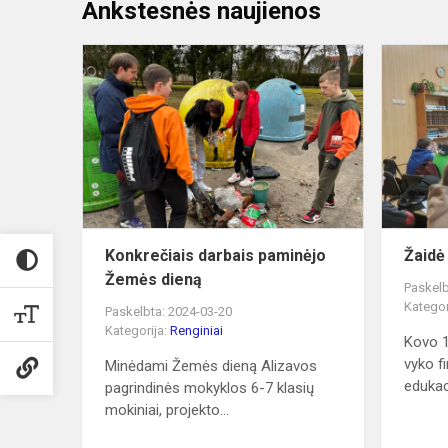
Ankstesnės naujienos
Konkrečiais
darbais
paminėjo
Žemės
dieną
Konkrečiais darbais paminėjo
Žaidė
Žemės dieną
Paskelb
Kategor
Paskelbta: 2024-03-20
Kategorija:
Renginiai
Kovo 1
vyko f
Minėdami Žemės dieną Alizavos
edukaci
pagrindinės mokyklos 6-7 klasių
mokiniai, projekto...