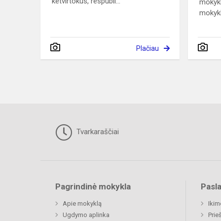
ketvirtokus, respubli...
mokykl
mokykl
Plačiau
Tvarkaraščiai
Pagrindinė mokykla
Pasl
Apie mokyklą
Ikim
Ugdymo aplinka
Prie