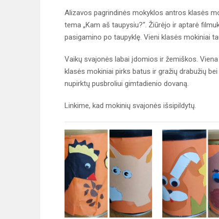
Alizavos pagrindinės mokyklos antros klasės mo
tema „Kam aš taupysiu?“. Žiūrėjo ir aptarė film
pasigamino po taupyklę. Vieni klasės mokiniai ta
Vaikų svajonės labai įdomios ir žemiškos. Viena m
klasės mokiniai pirks batus ir gražių drabužių bei 
nupirktų pusbroliui gimtadienio dovaną.
Linkime, kad mokinių svajonės išsipildytų.