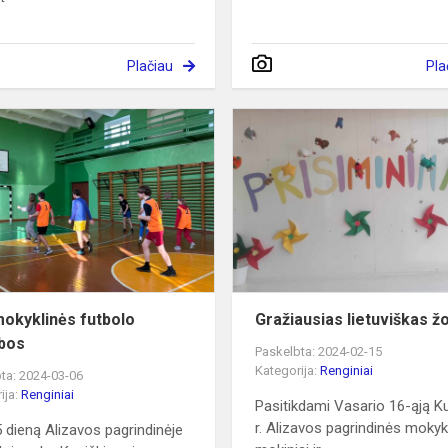
Plačiau
Pla
Tarpmokyklinės
futbolo
varžybos
okyklinės futbolo
Gražiausias lietuviškas ž
bos
Paskelbta: 2024-02-15
Kategorija:
Renginiai
ta: 2024-03-06
ija:
Renginiai
Pasitikdami Vasario 16-ąją K
r. Alizavos pagrindinės moky
 dieną Alizavos pagrindinėje