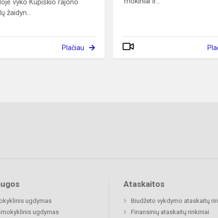
mokiniai ir...
oje vyko Kupiškio rajono
ų žaidyn...
Plačiau
Pla
augos
Ataskaitos
okyklinis ugdymas
Biudžeto vykdymo ataskaitų rin
šmokyklinis ugdymas
Finansinių ataskaitų rinkiniai