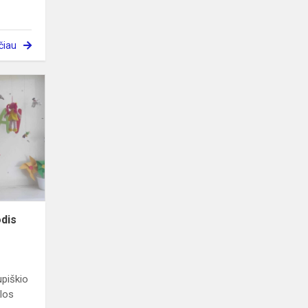
čiau
Gražiausias
lietuviškas
žodis
odis
upiškio
klos