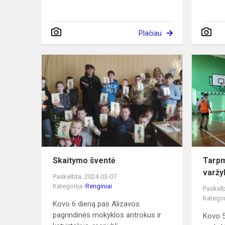
Plačiau
Skaitymo
šventė
Skaitymo šventė
Tarpm
varžy
Paskelbta: 2024-03-07
Kategorija:
Renginiai
Paskelb
Kategor
Kovo 6 dieną pas Alizavos
pagrindinės mokyklos antrokus ir
Kovo 5