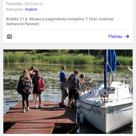
Paskelbta: 2023-06-22
Kategorija:
Išvykos
Birželio 21 d. Alizavos pagrindinės mokyklos 7-10 kl. mokiniai
darbavosi Panevėž...
Plačiau
S
p
B
k