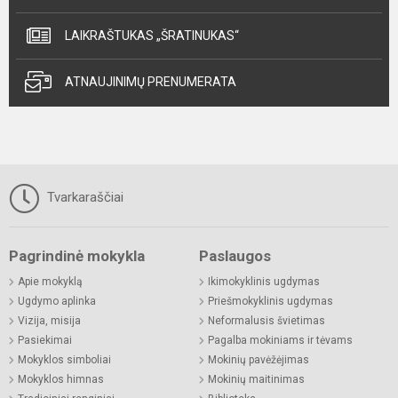
LAIKRAŠTUKAS „ŠRATINUKAS“
ATNAUJINIMŲ PRENUMERATA
Tvarkaraščiai
Pagrindinė mokykla
Paslaugos
Apie mokyklą
Ikimokyklinis ugdymas
Ugdymo aplinka
Priešmokyklinis ugdymas
Vizija, misija
Neformalusis švietimas
Pasiekimai
Pagalba mokiniams ir tėvams
Mokyklos simboliai
Mokinių pavėžėjimas
Mokyklos himnas
Mokinių maitinimas