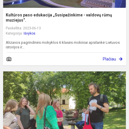
Kultūros paso edukacija „Susipažinkime - valdovų rūmų
muziejus“.
Paskelbta: 2023-06-13
Kategorija:
Išvykos
Alizavos pagrindinės mokyklos 6 klasės mokiniai apsilankė Lietuvos
istorijos ir...
Plačiau
E
V
-
t
k