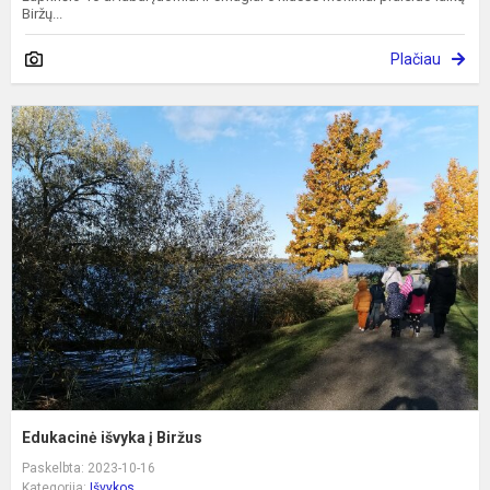
Biržų...
Plačiau
E
i
į
B
Edukacinė išvyka į Biržus
Paskelbta: 2023-10-16
Kategorija:
Išvykos