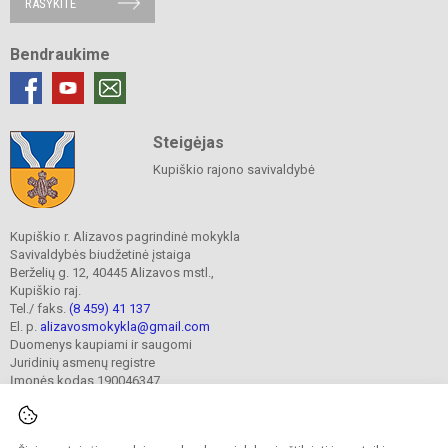
RAŠYKITE
Bendraukime
Steigėjas
Kupiškio rajono savivaldybė
Kupiškio r. Alizavos pagrindinė mokykla
Savivaldybės biudžetinė įstaiga
Berželių g. 12, 40445 Alizavos mstl.,
Kupiškio raj.
Tel./ faks.
(8 459) 41 137
El. p.
alizavosmokykla@gmail.com
Duomenys kaupiami ir saugomi
Juridinių asmenų registre
Įmonės kodas 190046347