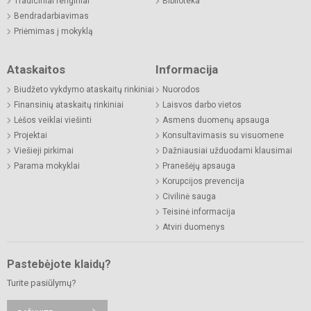
Tradiciniai renginiai
Biblioteka
Bendradarbiavimas
Priėmimas į mokyklą
Ataskaitos
Informacija
Biudžeto vykdymo ataskaitų rinkiniai
Nuorodos
Finansinių ataskaitų rinkiniai
Laisvos darbo vietos
Lėšos veiklai viešinti
Asmens duomenų apsauga
Projektai
Konsultavimasis su visuomene
Viešieji pirkimai
Dažniausiai užduodami klausimai
Parama mokyklai
Pranešėjų apsauga
Korupcijos prevencija
Civilinė sauga
Teisinė informacija
Atviri duomenys
Pastebėjote klaidų?
Turite pasiūlymų?