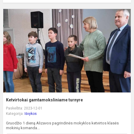
K
g
t
Ketvirtokai gamtamoksliniame turnyre
Paskelbta: 2023-12-01
Kategorija:
Išvykos
Gruodžio 1 dieną Alizavos pagrindinės mokyklos ketvirtos klasės
mokinių komanda...