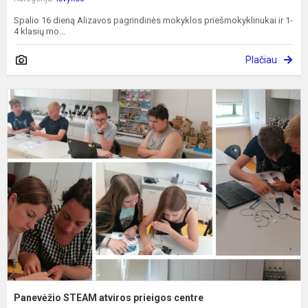
Spalio 16 dieną Alizavos pagrindinės mokyklos priešmokyklinukai ir 1-
4 klasių mo...
Plačiau
P
S
a
p
c
Panevėžio STEAM atviros prieigos centre