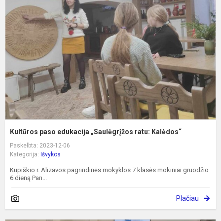
e
„
r
K
Kultūros paso edukacija „Saulėgrįžos ratu: Kalėdos“
Paskelbta: 2023-12-06
Kategorija:
Išvykos
Kupiškio r. Alizavos pagrindinės mokyklos 7 klasės mokiniai gruodžio
6 dieną Pan...
Plačiau