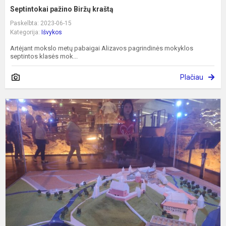
Septintokai pažino Biržų kraštą
Paskelbta: 2023-06-15
Kategorija:
Išvykos
Artėjant mokslo metų pabaigai Alizavos pagrindinės mokyklos
septintos klasės mok...
Plačiau
K
p
e
„
-
v
r
m