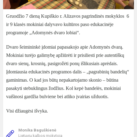
Gruodžio 7 dieną Kupiškio r. Alizavos pagrindinės mokyklos 6
ir 9 klasės mokiniai dalyvavo kultūros paso edukacinėje
programoje „Adomynės dvaro lobiai“.
Dvaro šeimininkė įdomiai papasakojo apie Adomynės dvarą.
Mokiniai turėjo galimybę apžiūrėti ir prisiliesti prie autentiškų
dvaro sienų, krosnių, pasigrožėti ponų išlikusiais aprėdais.
Įdomiausia edukacinės programos dalis – „pagrabinių bandelių“
gaminimas. O kad jos būtų nepakartojamo skonio – būtina
pasakyti stebuklingus žodžius. Kol kepė bandelės, mokiniai
vaišinosi gardžia bulviene bei atliko įvairias užduotis.
Visi džiaugėsi išvyka.
Monika Baguškienė
Lietuvių kalbos mokytoja