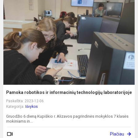
P
r
ir
i
t
l
Pamoka robotikos ir informacinių technologijų laboratorijoje
Paskelbta: 2023-12-06
Kategorija:
Išvykos
Gruodžio 6 dieną Kupiškio r. Alizavos pagrindinės mokyklos 7 klasės
mokiniams in...
Plačiau