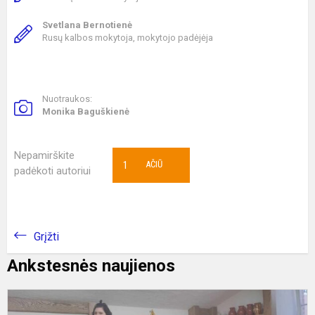
Svetlana Bernotienė
Rusų kalbos mokytoja, mokytojo padėjėja
Nuotraukos:
Monika Baguškienė
Nepamirškite
1
AČIŪ
padėkoti autoriui
Grįžti
Ankstesnės naujienos
K
p