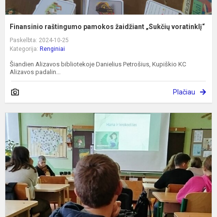
Finansinio raštingumo pamokos žaidžiant „Sukčių voratinklį“
Paskelbta: 2024-10-25
Kategorija:
Renginiai
Šiandien Alizavos bibliotekoje Danielius Petrošius, Kupiškio KC
Alizavos padalin...
Plačiau
M
ž
f