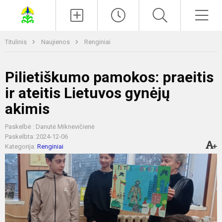
Paieška
Men
Titulinis
Naujienos
Renginiai
Pilietiškumo pamokos: praeitis
ir ateitis Lietuvos gynėjų
akimis
Paskelbė : Danutė Miknevičienė
Paskelbta: 2024-12-06
Kategorija:
Renginiai