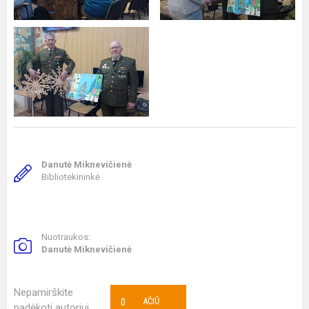
Danutė Miknevičienė
Bibliotekininkė
Nuotraukos:
Danutė Miknevičienė
Nepamirškite
0
AČIŪ
padėkoti autoriui