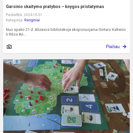
Garsinio skaitymo pratybos – knygos pristatymas
Paskelbta: 2024-10-31
Kategorija:
Renginiai
Nuo spalio 21 d. Alizavos bibliotekoje eksponuojama Gintaro Kaltenio
ir Ritos An...
Plačiau
F
r
p
ž
„
v