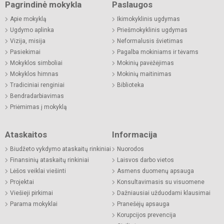
Pagrindinė mokykla
Paslaugos
Apie mokyklą
Ikimokyklinis ugdymas
Ugdymo aplinka
Priešmokyklinis ugdymas
Vizija, misija
Neformalusis švietimas
Pasiekimai
Pagalba mokiniams ir tėvams
Mokyklos simboliai
Mokinių pavėžėjimas
Mokyklos himnas
Mokinių maitinimas
Tradiciniai renginiai
Biblioteka
Bendradarbiavimas
Priėmimas į mokyklą
Ataskaitos
Informacija
Biudžeto vykdymo ataskaitų rinkiniai
Nuorodos
Finansinių ataskaitų rinkiniai
Laisvos darbo vietos
Lėšos veiklai viešinti
Asmens duomenų apsauga
Projektai
Konsultavimasis su visuomene
Viešieji pirkimai
Dažniausiai užduodami klausimai
Parama mokyklai
Pranešėjų apsauga
Korupcijos prevencija