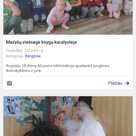
Mažylių viešnagė knygų karalystėje
Paskelbta: 2024-09-18
Kategorija:
Renginiai
Rugsėjo 18 dieną Alizavos bibliotekoje apsilankė jungtinės
ikimokyklinės ir prie...
Plačiau
S
m
p