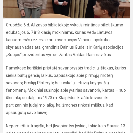
Gruodžio 6 d. Alizavos bibliotekoje vyko įsimintinos pilietiškumo
edukacijos 6, 7 ir 8 klasių mokiniams, kurias vedė Lietuvos
kariuomenės rezervo karių asociacijos Vilniaus apskrities
skyriaus vadas ats. grandinis Dainius Gudelis ir Karių asociacijos
„Suopis“ prezidentas vyr. seržantas Valdas Rasimavičius.
Pamokose kariškiai pristatė savanorystės tradicijų ištakas, kurios
siekia baltų genčių laikus, papasakojo apie pirmąją moterį
savanorę Emiliją Platerytę bei unikalų lietuvių knygnešių
fenomeną. Mokiniai sužinojo apie įvairias savanorių kartas – nuo
ūkininkų su dalgiais 1923 m. Klaipėdos krašto kovose iki
partizaninio judėjimo laikų, kai žmonės rinkosi miškus, kad
apsaugotų savo laisvę.
Nepamiršti ir tragiški, bet įkvepiantys įvykiai, tokie kaip Sausio 13-