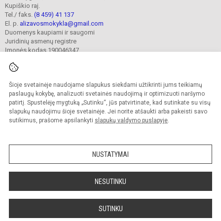
Kupiškio raj.
Tel./ faks.
(8 459) 41 137
El. p.
alizavosmokykla@gmail.com
Duomenys kaupiami ir saugomi
Juridinių asmenų registre
Įmonės kodas 190046347
Šioje svetainėje naudojame slapukus siekdami užtikrinti jums teikiamų
© 2023. Kupiškio r. Alizavos pagrindinė mokykla. Visos teisės saugomos.
Kopijuoti turinį be raštiško įstaigos administracijos sutikimo griežtai draudžiama.
paslaugų kokybę, analizuoti svetainės naudojimą ir optimizuoti naršymo
patirtį. Spustelėję mygtuką „Sutinku“, jūs patvirtinate, kad sutinkate su visų
Prieinamumo paraiška
Slapukų valdymas
slapukų naudojimu šioje svetainėje. Jei norite atšaukti arba pakeisti savo
sutikimus, prašome apsilankyti
slapukų valdymo puslapyje
.
Sumanus būdas atnaujinti
mokyklos interneto
svetainę
NUSTATYMAI
NESUTINKU
SUTINKU