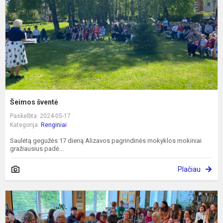
Šeimos šventė
Paskelbta: 2024-05-17
Kategorija:
Renginiai
Saulėtą gegužės 17 dieną Alizavos pagrindinės mokyklos mokiniai
gražiausius padė...
Plačiau
L
p
„