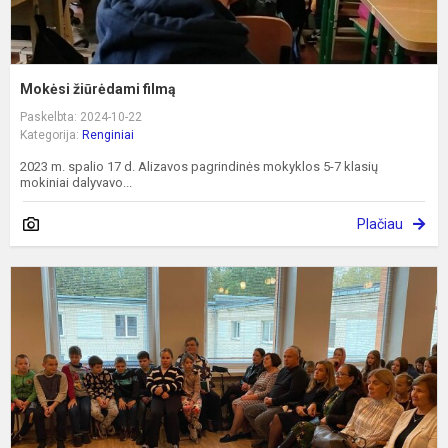
Mokėsi žiūrėdami filmą
Paskelbta: 2024-10-22
Kategorija:
Renginiai
2023 m. spalio 17 d. Alizavos pagrindinės mokyklos 5-7 klasių
mokiniai dalyvavo...
Plačiau
M
t
o
M
d
š