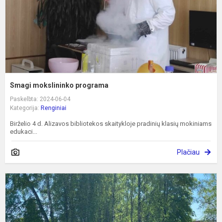
Smagi mokslininko programa
Paskelbta: 2024-06-04
Kategorija:
Renginiai
Birželio 4 d. Alizavos bibliotekos skaitykloje pradinių klasių mokiniams
edukaci...
Plačiau
Š
š