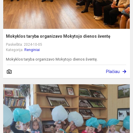
Mokyklos taryba organizavo Mokytojo dienos šventę
Paskelbta: 2024-10-05
Kategorija:
Renginiai
Mokyklos taryba organizavo Mokytojo dienos šventę.
Plačiau
M
v
k
k