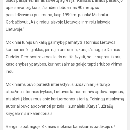
osios pasipriešinimas sovietų agresijai. Kariškis Dainius pasakojo
apie savanorį, kuris, šiandien, būdamas 90 metų, su
pasididžiavimu prisimena, kaip 1990 m. pasakė Michailui
Gorbačiovui: „Aš gimiau laisvoje Lietuvoje ir mirsiu laisvoje
Lietuvoje.“
Mokiniai turėjo unikalią galimybę pamatyti istorinius Lietuvos
kariuomenės ginklus, pirmąją uniformą, kurią išsaugojo Dainius
Gudelis. Demonstravimas leido ne tik išvysti, bet ir suprasti karių
kasdienybės ypatybes, kur net šalmas galėjo tapti sriubos virimo
indu.
Mokiniams buvo pateikti interaktyvūs uždaviniai: jie turėjo
atpažinti istorinius įvykius, Lietuvos kariuomenės apdovanojimus,
atsakyti į klausimus apie kariuomenės istoriją. Teisingų atsakymų
autoriai buvo apdovanoti prizais – žurnalais „Karys“, užrašų
knygelėmis ir kalendoriais.
Renginio pabaigoje 8 klasės mokiniai kariškiams padėkojo už