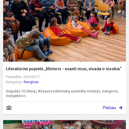
-
e
v
v
ir
vi
Literatūrinė popietė „Moteris - esanti visur, visada ir visokia“
Paskelbta: 2024-05-11
Kategorija:
Renginiai
Gegužės 10 dieną į Alizavos biblioteką susirinkę moterys, merginos,
mergaitės ir...
Plačiau
A