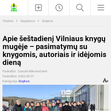
Paieška
Men
Titulinis
Naujienos
Išvykos
Apie šeštadienį Vilniaus knygų
mugėje – pasimatymų su
knygomis, autoriais ir idėjomis
dieną
Paskelbė : Danutė Miknevičienė
Paskelbta: 2026-03-01
Kategorija:
Išvykos