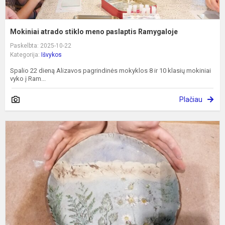
Mokiniai atrado stiklo meno paslaptis Ramygaloje
Paskelbta: 2025-10-22
Kategorija:
Išvykos
Spalio 22 dieną Alizavos pagrindinės mokyklos 8 ir 10 klasių mokiniai
vyko į Ram...
Plačiau
K
k
į
m
ir
g
p