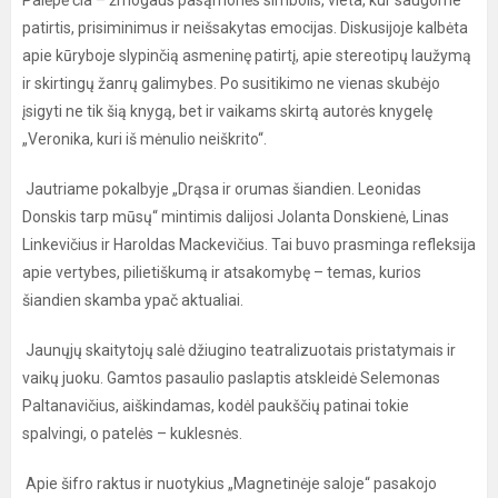
Palėpė čia – žmogaus pasąmonės simbolis, vieta, kur saugome
patirtis, prisiminimus ir neišsakytas emocijas. Diskusijoje kalbėta
apie kūryboje slypinčią asmeninę patirtį, apie stereotipų laužymą
ir skirtingų žanrų galimybes. Po susitikimo ne vienas skubėjo
įsigyti ne tik šią knygą, bet ir vaikams skirtą autorės knygelę
„Veronika, kuri iš mėnulio neiškrito“.
Jautriame pokalbyje „Drąsa ir orumas šiandien. Leonidas
Donskis tarp mūsų“ mintimis dalijosi Jolanta Donskienė, Linas
Linkevičius ir Haroldas Mackevičius. Tai buvo prasminga refleksija
apie vertybes, pilietiškumą ir atsakomybę – temas, kurios
šiandien skamba ypač aktualiai.
Jaunųjų skaitytojų salė džiugino teatralizuotais pristatymais ir
vaikų juoku. Gamtos pasaulio paslaptis atskleidė Selemonas
Paltanavičius, aiškindamas, kodėl paukščių patinai tokie
spalvingi, o patelės – kuklesnės.
Apie šifro raktus ir nuotykius „Magnetinėje saloje“ pasakojo