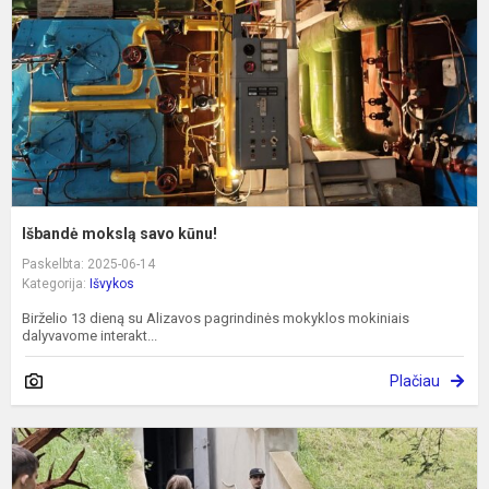
Išbandė mokslą savo kūnu!
Paskelbta: 2025-06-14
Kategorija:
Išvykos
Birželio 13 dieną su Alizavos pagrindinės mokyklos mokiniais
dalyvavome interakt...
Plačiau
P
k