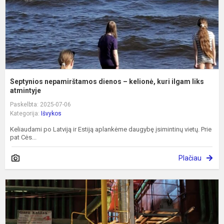
i
l
a.
Septynios nepamirštamos dienos – kelionė, kuri ilgam liks
atmintyje
Paskelbta: 2025-07-06
Kategorija:
Išvykos
Keliaudami po Latviją ir Estiją aplankėme daugybę įsimintinų vietų. Prie
pat Cės...
Plačiau
I
m
s
k