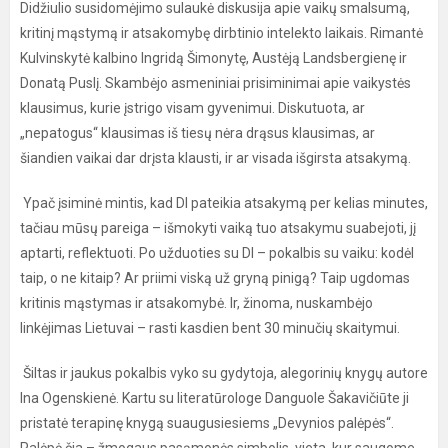
Didžiulio susidomėjimo sulaukė diskusija apie vaikų smalsumą,
kritinį mąstymą ir atsakomybę dirbtinio intelekto laikais. Rimantė
Kulvinskytė kalbino Ingridą Šimonytę, Austėją Landsbergienę ir
Donatą Puslį. Skambėjo asmeniniai prisiminimai apie vaikystės
klausimus, kurie įstrigo visam gyvenimui. Diskutuota, ar
„nepatogus“ klausimas iš tiesų nėra drąsus klausimas, ar
šiandien vaikai dar drįsta klausti, ir ar visada išgirsta atsakymą.
Ypač įsiminė mintis, kad DI pateikia atsakymą per kelias minutes,
tačiau mūsų pareiga – išmokyti vaiką tuo atsakymu suabejoti, jį
aptarti, reflektuoti. Po užduoties su DI – pokalbis su vaiku: kodėl
taip, o ne kitaip? Ar priimi viską už gryną pinigą? Taip ugdomas
kritinis mąstymas ir atsakomybė. Ir, žinoma, nuskambėjo
linkėjimas Lietuvai – rasti kasdien bent 30 minučių skaitymui.
Šiltas ir jaukus pokalbis vyko su gydytoja, alegorinių knygų autore
Ina Ogenskienė. Kartu su literatūrologe Danguole Šakavičiūte ji
pristatė terapinę knygą suaugusiesiems „Devynios palėpės“.