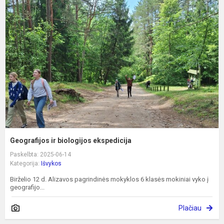
ir
b
e
Geografijos ir biologijos ekspedicija
Paskelbta: 2025-06-14
Kategorija:
Išvykos
Birželio 12 d. Alizavos pagrindinės mokyklos 6 klasės mokiniai vyko į
geografijo...
Plačiau