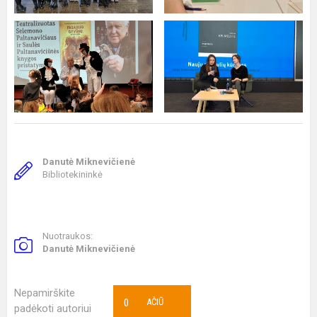
Danutė Miknevičienė
Bibliotekininkė
Nuotraukos:
Danutė Miknevičienė
Nepamirškite
0
AČIŪ
padėkoti autoriui