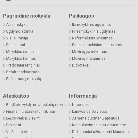
Pagrindinė mokykla
Paslaugos
Apie mokyklą
Ikimokyklinis ugdymas
Ugdymo aplinka
Priešmokyklinis ugdymas
Vizija, misija
Neformalusis švietimas
Pasiekimai
Pagalba mokiniams ir tėvams
Mokyklos simboliai
Mokinių pavėžėjimas
Mokyklos himnas
Mokinių maitinimas
Tradiciniai renginiai
Biblioteka
Bendradarbiavimas
Priėmimas į mokyklą
Ataskaitos
Informacija
Biudžeto vykdymo ataskaitų rinkiniai
Nuorodos
Finansinių ataskaitų rinkiniai
Laisvos darbo vietos
Lėšos veiklai viešinti
Asmens duomenų apsauga
Projektai
Konsultavimasis su visuomene
Viešieji pirkimai
Dažniausiai užduodami klausimai