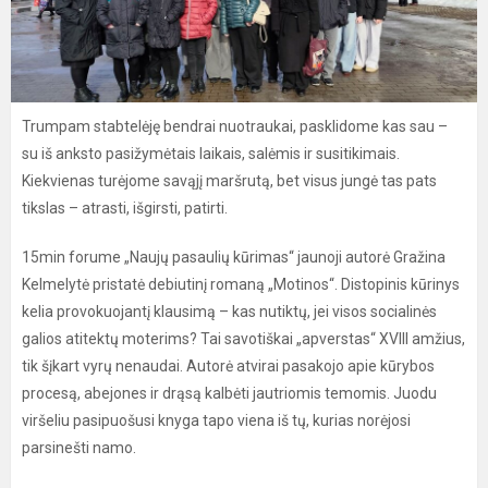
Trumpam stabtelėję bendrai nuotraukai, pasklidome kas sau –
su iš anksto pasižymėtais laikais, salėmis ir susitikimais.
Kiekvienas turėjome savąjį maršrutą, bet visus jungė tas pats
tikslas – atrasti, išgirsti, patirti.
15min forume „Naujų pasaulių kūrimas“ jaunoji autorė Gražina
Kelmelytė pristatė debiutinį romaną „Motinos“. Distopinis kūrinys
kelia provokuojantį klausimą – kas nutiktų, jei visos socialinės
galios atitektų moterims? Tai savotiškai „apverstas“ XVIII amžius,
tik šįkart vyrų nenaudai. Autorė atvirai pasakojo apie kūrybos
procesą, abejones ir drąsą kalbėti jautriomis temomis. Juodu
viršeliu pasipuošusi knyga tapo viena iš tų, kurias norėjosi
parsinešti namo.