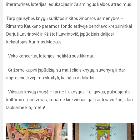
literatūrines loterijas, edukacijas ir žaismingus kalbos atradimus.
Tarp gausybės knygų sutiktos ir kitos žinomos asmenybės –
Rimanto Kaukėno paramos fondo erdvėje bendravo krepšininkai
Darjuš Lavrinovič ir Kšištof Lavrinovič, įspūdžiais dalijosi
keliautojas Aurimas Mockus.
Vyko koncertai, loterijos, netikėti susitikimai.
Grįžome kupini įspūdžių, su maišeliais knygų, suvenyrų ir dar
stipresniu įkvėpimu skaityti, kalbėtis ir dalintis.
Vilniaus knygų mugė – tai ne tik knygos. Tai gyvas, pulsuojantis
kultūros organizmas, kuriame kiekvienas gali rasti savo žodį. Jau
laukiame kitų metų!