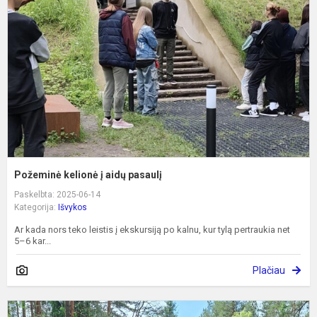
į
a
p
Požeminė kelionė į aidų pasaulį
Paskelbta: 2025-06-14
Kategorija:
Išvykos
Ar kada nors teko leistis į ekskursiją po kalnu, kur tylą pertraukia net
5–6 kar...
Plačiau
G