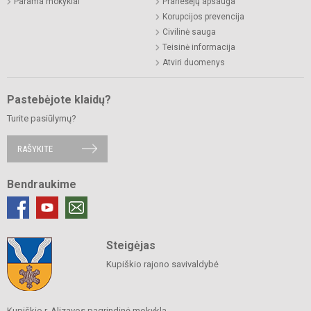
Parama mokyklai
Pranešėjų apsauga
Korupcijos prevencija
Civilinė sauga
Teisinė informacija
Atviri duomenys
Pastebėjote klaidų?
Turite pasiūlymų?
RAŠYKITE
Bendraukime
Steigėjas
Kupiškio rajono savivaldybė
Kupiškio r. Alizavos pagrindinė mokykla