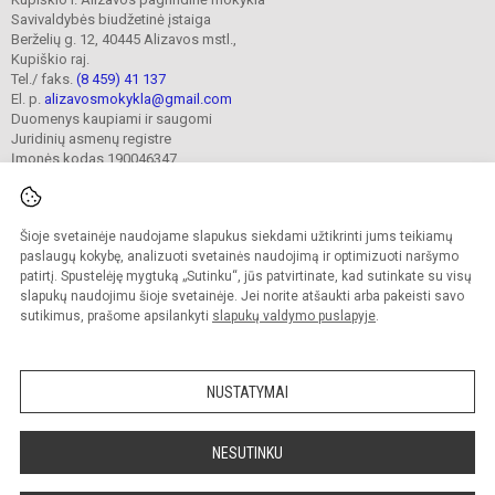
Savivaldybės biudžetinė įstaiga
Berželių g. 12, 40445 Alizavos mstl.,
Kupiškio raj.
Tel./ faks.
(8 459) 41 137
El. p.
alizavosmokykla@gmail.com
Duomenys kaupiami ir saugomi
Juridinių asmenų registre
Įmonės kodas 190046347
Šioje svetainėje naudojame slapukus siekdami užtikrinti jums teikiamų
© 2023. Kupiškio r. Alizavos pagrindinė mokykla. Visos teisės saugomos.
Kopijuoti turinį be raštiško įstaigos administracijos sutikimo griežtai draudžiama.
paslaugų kokybę, analizuoti svetainės naudojimą ir optimizuoti naršymo
patirtį. Spustelėję mygtuką „Sutinku“, jūs patvirtinate, kad sutinkate su visų
Prieinamumo paraiška
Slapukų valdymas
slapukų naudojimu šioje svetainėje. Jei norite atšaukti arba pakeisti savo
sutikimus, prašome apsilankyti
slapukų valdymo puslapyje
.
Sumanus būdas atnaujinti
mokyklos interneto
svetainę
NUSTATYMAI
NESUTINKU