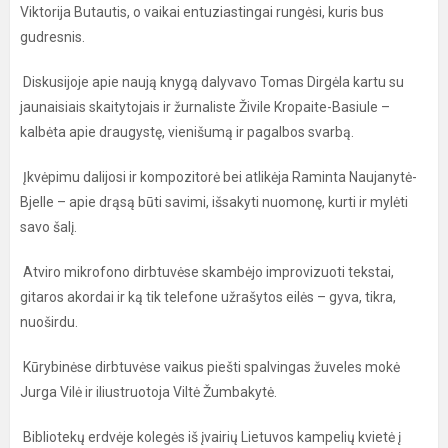
Viktorija Butautis, o vaikai entuziastingai rungėsi, kuris bus
gudresnis.
Diskusijoje apie naują knygą dalyvavo Tomas Dirgėla kartu su
jaunaisiais skaitytojais ir žurnaliste Živile Kropaite-Basiule –
kalbėta apie draugystę, vienišumą ir pagalbos svarbą.
Įkvėpimu dalijosi ir kompozitorė bei atlikėja Raminta Naujanytė-
Bjelle – apie drąsą būti savimi, išsakyti nuomonę, kurti ir mylėti
savo šalį.
Atviro mikrofono dirbtuvėse skambėjo improvizuoti tekstai,
gitaros akordai ir ką tik telefone užrašytos eilės – gyva, tikra,
nuoširdu.
Kūrybinėse dirbtuvėse vaikus piešti spalvingas žuveles mokė
Jurga Vilė ir iliustruotoja Viltė Žumbakytė.
Bibliotekų erdvėje kolegės iš įvairių Lietuvos kampelių kvietė į