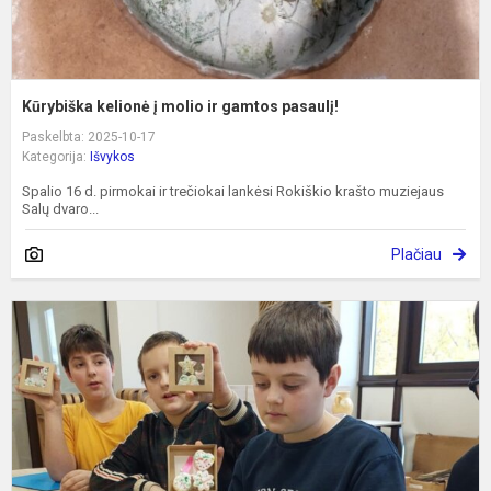
Kūrybiška kelionė į molio ir gamtos pasaulį!
Paskelbta: 2025-10-17
Kategorija:
Išvykos
Spalio 16 d. pirmokai ir trečiokai lankėsi Rokiškio krašto muziejaus
Salų dvaro...
Plačiau
K
S
M