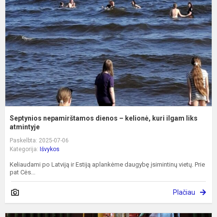
–
k
k
i
l
a.
Septynios nepamirštamos dienos – kelionė, kuri ilgam liks
atmintyje
Paskelbta: 2025-07-06
Kategorija:
Išvykos
Keliaudami po Latviją ir Estiją aplankėme daugybę įsimintinų vietų. Prie
pat Cės...
Plačiau