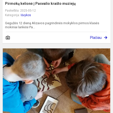
Pirmokų kelionė į Pasvalio krašto muziejų
Paskelbta: 2025-05-12
Kategorija:
Išvykos
Gegužės 12 dieną Alizavos pagrindinės mokyklos pirmos klasės
mokiniai lankėsi Pa...
Plačiau
2
k
m
l
K
e
m