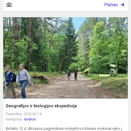
Plačiau
G
ir
b
e
Geografijos ir biologijos ekspedicija
Paskelbta: 2025-06-14
Kategorija:
Išvykos
Birželio 12 d. Alizavos pagrindinės mokyklos 6 klasės mokiniai vyko į