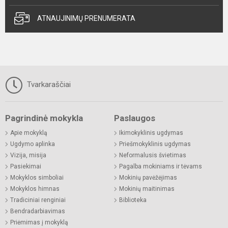
ATNAUJINIMŲ PRENUMERATA
Tvarkaraščiai
Pagrindinė mokykla
Paslaugos
Apie mokyklą
Ikimokyklinis ugdymas
Ugdymo aplinka
Priešmokyklinis ugdymas
Vizija, misija
Neformalusis švietimas
Pasiekimai
Pagalba mokiniams ir tėvams
Mokyklos simboliai
Mokinių pavėžėjimas
Mokyklos himnas
Mokinių maitinimas
Tradiciniai renginiai
Biblioteka
Bendradarbiavimas
Priėmimas į mokyklą