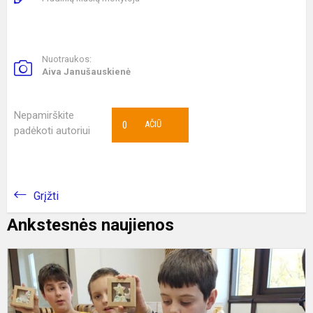
Nuotraukos:
Aiva Janušauskienė
Nepamirškite
0
AČIŪ
padėkoti autoriui
Grįžti
Ankstesnės naujienos
K
S
M