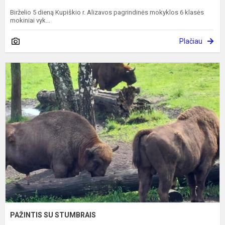
Birželio 5 dieną Kupiškio r. Alizavos pagrindinės mokyklos 6 klasės
mokiniai vyk...
Plačiau
P
S
S
PAŽINTIS SU STUMBRAIS