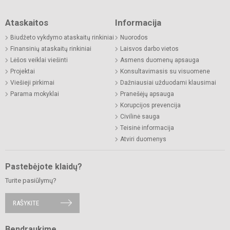
Ataskaitos
Informacija
Biudžeto vykdymo ataskaitų rinkiniai
Nuorodos
Finansinių ataskaitų rinkiniai
Laisvos darbo vietos
Lėšos veiklai viešinti
Asmens duomenų apsauga
Projektai
Konsultavimasis su visuomene
Viešieji pirkimai
Dažniausiai užduodami klausimai
Parama mokyklai
Pranešėjų apsauga
Korupcijos prevencija
Civilinė sauga
Teisinė informacija
Atviri duomenys
Pastebėjote klaidų?
Turite pasiūlymų?
RAŠYKITE
Bendraukime