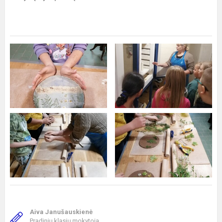
Aiva Janušauskienė
Pradinių klasių mokytoja