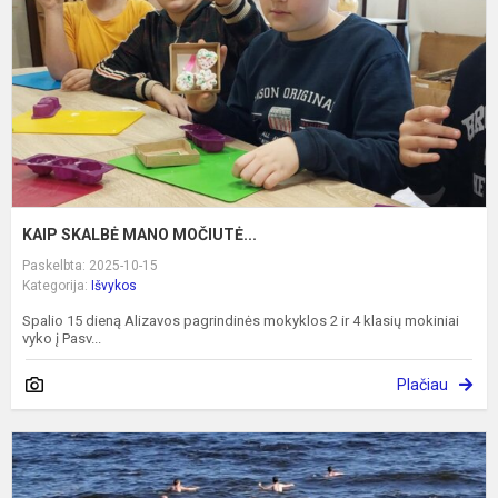
KAIP SKALBĖ MANO MOČIUTĖ...
Paskelbta: 2025-10-15
Kategorija:
Išvykos
Spalio 15 dieną Alizavos pagrindinės mokyklos 2 ir 4 klasių mokiniai
vyko į Pasv...
Plačiau
S
n
d