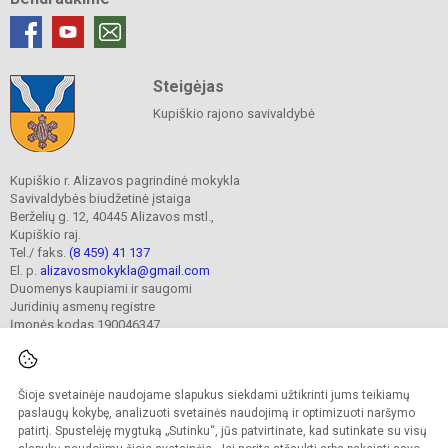
Steigėjas
Kupiškio rajono savivaldybė
Kupiškio r. Alizavos pagrindinė mokykla
Savivaldybės biudžetinė įstaiga
Berželių g. 12, 40445 Alizavos mstl.,
Kupiškio raj.
Tel./ faks.
(8 459) 41 137
El. p.
alizavosmokykla@gmail.com
Duomenys kaupiami ir saugomi
Juridinių asmenų registre
Įmonės kodas 190046347
Šioje svetainėje naudojame slapukus siekdami užtikrinti jums teikiamų
© 2023. Kupiškio r. Alizavos pagrindinė mokykla. Visos teisės saugomos.
Kopijuoti turinį be raštiško įstaigos administracijos sutikimo griežtai draudžiama.
paslaugų kokybę, analizuoti svetainės naudojimą ir optimizuoti naršymo
patirtį. Spustelėję mygtuką „Sutinku“, jūs patvirtinate, kad sutinkate su visų
Prieinamumo paraiška
Slapukų valdymas