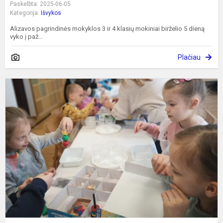
Paskelbta: 2025-06-05
Kategorija:
Išvykos
Alizavos pagrindinės mokyklos 3 ir 4 klasių mokiniai birželio 5 dieną
vyko į paž...
Plačiau
P
k
į
P
k
m