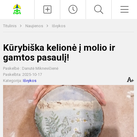
Paieška
Men
Titulinis
Naujienos
Išvykos
Kūrybiška kelionė į molio ir
gamtos pasaulį!
Paskelbė : Danutė Miknevičienė
Paskelbta: 2025-10-17
Kategorija:
Išvykos