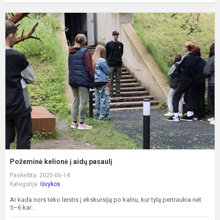
P
k
į
a
p
Požeminė kelionė į aidų pasaulį
Paskelbta: 2025-06-14
Kategorija:
Išvykos
Ar kada nors teko leistis į ekskursiją po kalnu, kur tylą pertraukia net
5–6 kar...