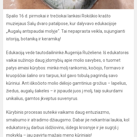
Spalio 16 d. pirmokai ir trečiokai lankėsi Rokiškio krašto
muziejaus Salų dvaro patalpose, kur dalyvavo edukacijoje
„Augalų antspaudai molyje“. Tai nepaprasta veikla, sujungianti
istoriją, botaniką ir keramiką!
Edukaciją vedė tautodailininkė Augenija Ruželienė. Iš edukatorės
vaikai sužinojo daug įdomybių apie molio savybes, o tuomet
patys ėmėsi kūrybos: minkė molį rankomis, kočiojo, formavo ir
kruopščiai šalino oro tarpus, kol gavo tobulą pagrindą savo
kūriniui. Ant iškočioto molio dėliojo gamtinius grožius – lapelius,
žiedus, augalų šakeles – ir įspaudė juos į molį, taip sukurdami
unikalius, gamtos įkvėptus suvenyrus.
Kūrybinis procesas suteikė vaikams daug entuziazmo,
smalsumo ir atradimo džiaugsmo. Dabar jie nekantriai laukia, kol
edukatorė jų darbus išdžiovins, išdegs krosnyje ir jie sugrįš į
mokyklą – jau pavirtę mažais meno kūriniais!