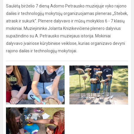
Saulėtą birželio 7 dieną Adomo Petrausko muziejuje vyko rajono
dailės ir technologijų mokytojų organizuojamas pleneras „Stebėk,
atrask ir sukurk“. Plenere dalyvavo ir mūsų mokyklos 6 - 7 klasių
mokiniai. Muziejininkė Jolanta Knizikevičienė plenero dalyvius
supažindino su A. Petrausko muziejaus istorija. Mokiniai
dalyvavo įvairiose kūrybinėse veiklose, kurias organizavo devyni
rajono dailės ir technologijų mokytojai.