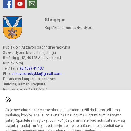
Steigėjas
Kupiškio rajono savivaldybė
Kupiškio r. Alizavos pagrindinė mokykla
Savivaldybės biudžetinė įstaiga
Berželių g. 12, 40445 Alizavos mstl.,
Kupiškio raj.
Tel./ faks.
(8 459) 41 137
El. p.
alizavosmokykla@gmail.com
Duomenys kaupiami ir saugomi
Juridinių asmenų registre
Įmonės kodas 190046347
Šioje svetainėje naudojame slapukus siekdami užtikrinti jums teikiamų
© 2023. Kupiškio r. Alizavos pagrindinė mokykla. Visos teisės saugomos.
Kopijuoti turinį be raštiško įstaigos administracijos sutikimo griežtai draudžiama.
paslaugų kokybę, analizuoti svetainės naudojimą ir optimizuoti naršymo
patirtį. Spustelėję mygtuką „Sutinku“, jūs patvirtinate, kad sutinkate su visų
Prieinamumo paraiška
Slapukų valdymas
slapukų naudojimu šioje svetainėje. Jei norite atšaukti arba pakeisti savo