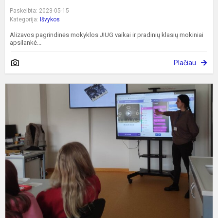
Paskelbta: 2023-05-15
Kategorija:
Išvykos
Alizavos pagrindinės mokyklos JIUG vaikai ir pradinių klasių mokiniai
apsilankė...
Plačiau
A
n
g
v