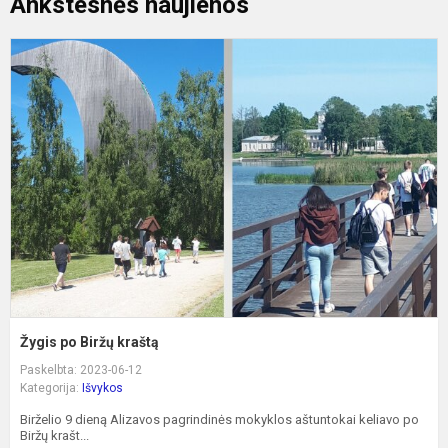
Ankstesnės naujienos
Ž
p
B
k
Žygis po Biržų kraštą
Paskelbta: 2023-06-12
Kategorija:
Išvykos
Birželio 9 dieną Alizavos pagrindinės mokyklos aštuntokai keliavo po
Biržų krašt...