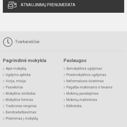
ATNAUJINIMŲ PRENUMERATA
Tvarkaraščiai
Pagrindinė mokykla
Paslaugos
Apie mokyklą
Ikimokyklinis ugdymas
Ugdymo aplinka
Priešmokyklinis ugdymas
Vizija, misija
Neformalusis švietimas
Pasiekimai
Pagalba mokiniams ir tėvams
Mokyklos simboliai
Mokinių pavėžėjimas
Mokyklos himnas
Mokinių maitinimas
Tradiciniai renginiai
Biblioteka
Bendradarbiavimas
Priėmimas į mokyklą