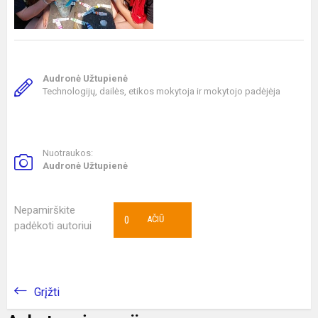
Audronė Užtupienė
Technologijų, dailės, etikos mokytoja ir mokytojo padėjėja
Nuotraukos:
Audronė Užtupienė
Nepamirškite
0
AČIŪ
padėkoti autoriui
Grįžti