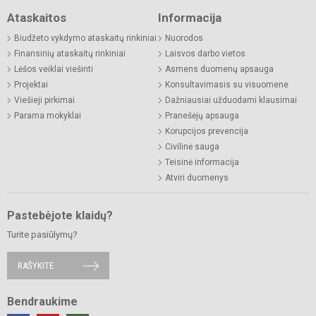
Ataskaitos
Informacija
Biudžeto vykdymo ataskaitų rinkiniai
Nuorodos
Finansinių ataskaitų rinkiniai
Laisvos darbo vietos
Lėšos veiklai viešinti
Asmens duomenų apsauga
Projektai
Konsultavimasis su visuomene
Viešieji pirkimai
Dažniausiai užduodami klausimai
Parama mokyklai
Pranešėjų apsauga
Korupcijos prevencija
Civilinė sauga
Teisinė informacija
Atviri duomenys
Pastebėjote klaidų?
Turite pasiūlymų?
RAŠYKITE
Bendraukime