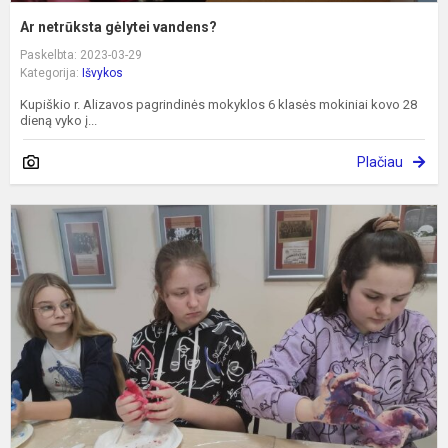
Ar netrūksta gėlytei vandens?
Paskelbta: 2023-03-29
Kategorija:
Išvykos
Kupiškio r. Alizavos pagrindinės mokyklos 6 klasės mokiniai kovo 28
dieną vyko į...
Plačiau
V
Š
m
b