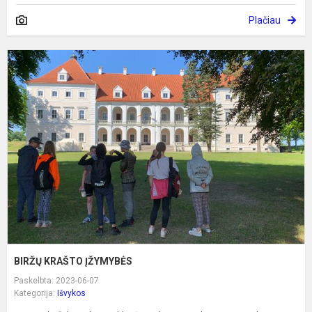
Plačiau
B
K
Į
BIRŽŲ KRAŠTO ĮŽYMYBĖS
Paskelbta: 2023-06-07
Kategorija:
Išvykos