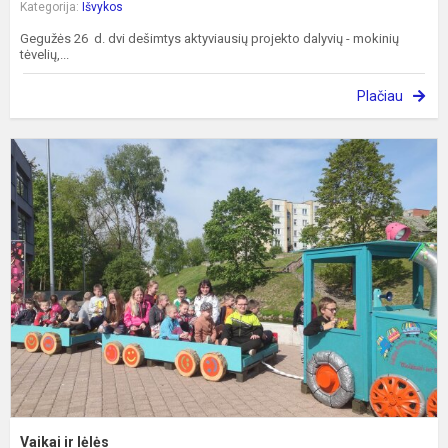
Kategorija:
Išvykos
Gegužės 26 d. dvi dešimtys aktyviausių projekto dalyvių - mokinių
tėvelių,...
Plačiau
V
ir
l
Vaikai ir lėlės