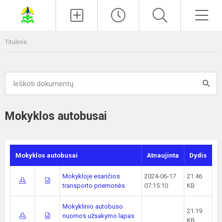
Paieška
Men
Titulinis
Mokyklos autobusai
Mokyklos autobusai
Atnaujinta
Dydis
Mokykloje esančios
2024-06-17
21.46
transporto priemonės
07:15:10
KB
Mokyklinio autobuso
21.19
nuomos užsakymo lapas
KB