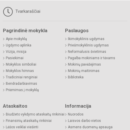
Tvarkaraščiai
Pagrindinė mokykla
Paslaugos
Apie mokyklą
Ikimokyklinis ugdymas
Ugdymo aplinka
Priešmokyklinis ugdymas
Vizija, misija
Neformalusis švietimas
Pasiekimai
Pagalba mokiniams ir tėvams
Mokyklos simboliai
Mokinių pavėžėjimas
Mokyklos himnas
Mokinių maitinimas
Tradiciniai renginiai
Biblioteka
Bendradarbiavimas
Priėmimas į mokyklą
Ataskaitos
Informacija
Biudžeto vykdymo ataskaitų rinkiniai
Nuorodos
Finansinių ataskaitų rinkiniai
Laisvos darbo vietos
Lėšos veiklai viešinti
Asmens duomenų apsauga