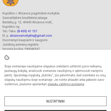
Kupiškio r. Alizavos pagrindinė mokykla
Savivaldybės biudžetinė įstaiga
Berželių g. 12, 40445 Alizavos mstl.,
Kupiškio raj.
Tel./ faks.
(8 459) 41 137
El. p.
alizavosmokykla@gmail.com
Duomenys kaupiami ir saugomi
Juridinių asmenų registre
Įmonės kodas 190046347
Šioje svetainėje naudojame slapukus siekdami užtikrinti jums teikiamų
© 2023. Kupiškio r. Alizavos pagrindinė mokykla. Visos teisės saugomos.
Kopijuoti turinį be raštiško įstaigos administracijos sutikimo griežtai draudžiama.
paslaugų kokybę, analizuoti svetainės naudojimą ir optimizuoti naršymo
patirtį. Spustelėję mygtuką „Sutinku“, jūs patvirtinate, kad sutinkate su visų
Prieinamumo paraiška
Slapukų valdymas
slapukų naudojimu šioje svetainėje. Jei norite atšaukti arba pakeisti savo
sutikimus, prašome apsilankyti
slapukų valdymo puslapyje
.
Sumanus būdas atnaujinti
mokyklos interneto
svetainę
NUSTATYMAI