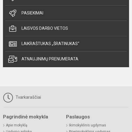
PASIEKIMAI
LAISVOS DARBO VIETOS
LAIKRAŠTUKAS „ŠRATINUKAS“
ATNAUJINIMŲ PRENUMERATA
Tvarkaraščiai
Pagrindinė mokykla
Paslaugos
Apie mokyklą
Ikimokyklinis ugdymas
Ugdymo aplinka
Priešmokyklinis ugdymas