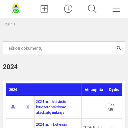
Paieška
Men
Titulinis
2024
2024
Atnaujinta
Dydis
2024 m. II ketvirčio
1.22
biudžeto vykdymo
MB
ataskaitų rinkinys
2024 m. III ketvirčio
2024-10-10
1.11