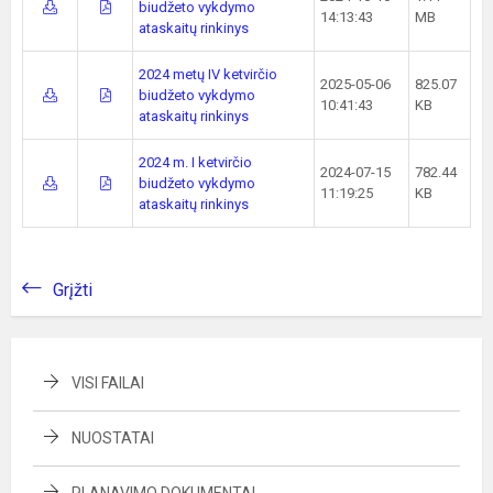
biudžeto vykdymo
14:13:43
MB
ataskaitų rinkinys
2024 metų IV ketvirčio
2025-05-06
825.07
biudžeto vykdymo
10:41:43
KB
ataskaitų rinkinys
2024 m. I ketvirčio
2024-07-15
782.44
biudžeto vykdymo
11:19:25
KB
ataskaitų rinkinys
Grįžti
VISI FAILAI
NUOSTATAI