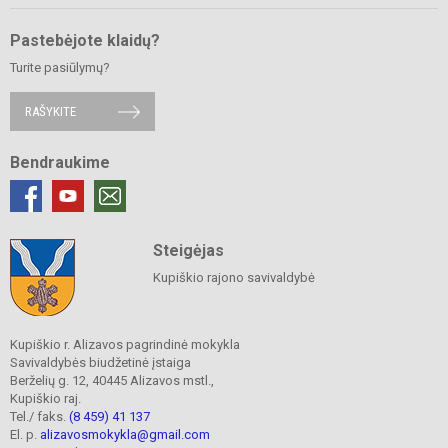
Pastebėjote klaidų?
Turite pasiūlymų?
RAŠYKITE
Bendraukime
Steigėjas
Kupiškio rajono savivaldybė
Kupiškio r. Alizavos pagrindinė mokykla
Savivaldybės biudžetinė įstaiga
Berželių g. 12, 40445 Alizavos mstl.,
Kupiškio raj.
Tel./ faks.
(8 459) 41 137
El. p.
alizavosmokykla@gmail.com