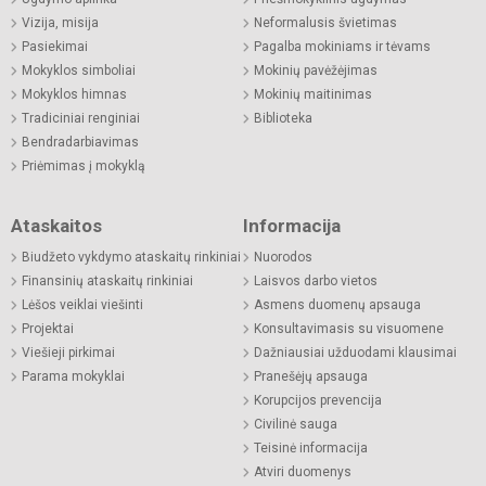
Vizija, misija
Neformalusis švietimas
Pasiekimai
Pagalba mokiniams ir tėvams
Mokyklos simboliai
Mokinių pavėžėjimas
Mokyklos himnas
Mokinių maitinimas
Tradiciniai renginiai
Biblioteka
Bendradarbiavimas
Priėmimas į mokyklą
Ataskaitos
Informacija
Biudžeto vykdymo ataskaitų rinkiniai
Nuorodos
Finansinių ataskaitų rinkiniai
Laisvos darbo vietos
Lėšos veiklai viešinti
Asmens duomenų apsauga
Projektai
Konsultavimasis su visuomene
Viešieji pirkimai
Dažniausiai užduodami klausimai
Parama mokyklai
Pranešėjų apsauga
Korupcijos prevencija
Civilinė sauga
Teisinė informacija
Atviri duomenys