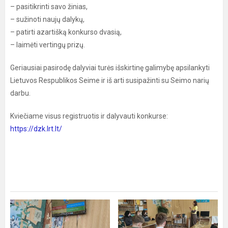
– pasitikrinti savo žinias,
– sužinoti naujų dalykų,
– patirti azartišką konkurso dvasią,
– laimėti vertingų prizų.
Geriausiai pasirodę dalyviai turės išskirtinę galimybę apsilankyti
Lietuvos Respublikos Seime ir iš arti susipažinti su Seimo narių
darbu.
Kviečiame visus registruotis ir dalyvauti konkurse:
https://dzk.lrt.lt/