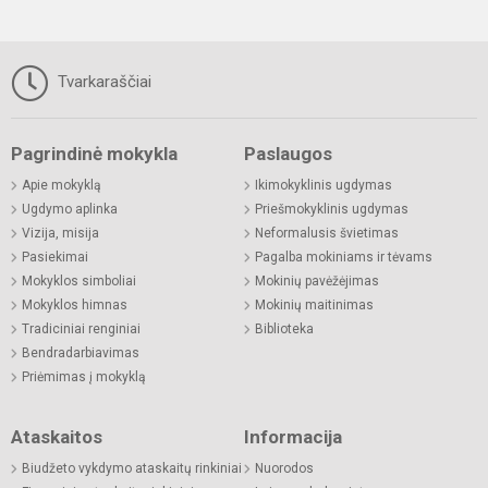
Tvarkaraščiai
Pagrindinė mokykla
Paslaugos
Apie mokyklą
Ikimokyklinis ugdymas
Ugdymo aplinka
Priešmokyklinis ugdymas
Vizija, misija
Neformalusis švietimas
Pasiekimai
Pagalba mokiniams ir tėvams
Mokyklos simboliai
Mokinių pavėžėjimas
Mokyklos himnas
Mokinių maitinimas
Tradiciniai renginiai
Biblioteka
Bendradarbiavimas
Priėmimas į mokyklą
Ataskaitos
Informacija
Biudžeto vykdymo ataskaitų rinkiniai
Nuorodos