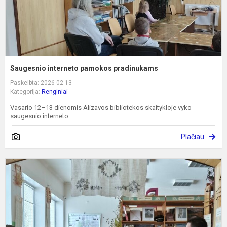
Saugesnio interneto pamokos pradinukams
Paskelbta: 2026-02-13
Kategorija:
Renginiai
Vasario 12–13 dienomis Alizavos bibliotekos skaitykloje vyko
saugesnio interneto...
Plačiau
K
i
p
g
1
m