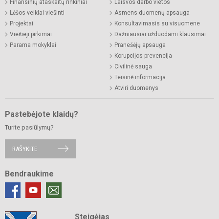
Finansinių ataskaitų rinkiniai
Laisvos darbo vietos
Lėšos veiklai viešinti
Asmens duomenų apsauga
Projektai
Konsultavimasis su visuomene
Viešieji pirkimai
Dažniausiai užduodami klausimai
Parama mokyklai
Pranešėjų apsauga
Korupcijos prevencija
Civilinė sauga
Teisinė informacija
Atviri duomenys
Pastebėjote klaidų?
Turite pasiūlymų?
RAŠYKITE
Bendraukime
Steigėjas