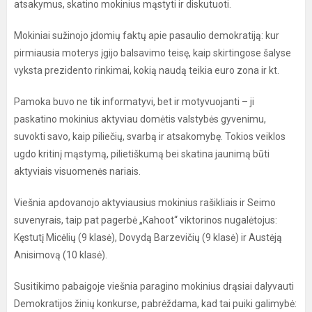
atsakymus, skatino mokinius mąstyti ir diskutuoti.
Mokiniai sužinojo įdomių faktų apie pasaulio demokratiją: kur
pirmiausia moterys įgijo balsavimo teisę, kaip skirtingose šalyse
vyksta prezidento rinkimai, kokią naudą teikia euro zona ir kt.
Pamoka buvo ne tik informatyvi, bet ir motyvuojanti – ji
paskatino mokinius aktyviau domėtis valstybės gyvenimu,
suvokti savo, kaip piliečių, svarbą ir atsakomybę. Tokios veiklos
ugdo kritinį mąstymą, pilietiškumą bei skatina jaunimą būti
aktyviais visuomenės nariais.
Viešnia apdovanojo aktyviausius mokinius rašikliais ir Seimo
suvenyrais, taip pat pagerbė „Kahoot“ viktorinos nugalėtojus:
Kęstutį Micėlių (9 klasė), Dovydą Barzevičių (9 klasė) ir Austėją
Anisimovą (10 klasė).
Susitikimo pabaigoje viešnia paragino mokinius drąsiai dalyvauti
Demokratijos žinių konkurse, pabrėždama, kad tai puiki galimybė: