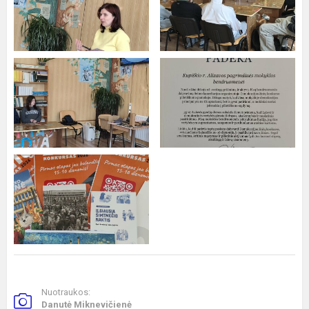
Nuotraukos:
Danutė Miknevičienė