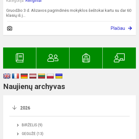
Kategorija:
Renginiai
Gruodžio 3 d. Alizavos pagrindinės mokyklos šeštokai kartu su dar 60
klasių iš į...
Plačiau
Naujienų archyvas
2026
BIRŽELIS (9)
GEGUŽĖ (13)