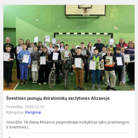
Š
j
d
v
A
Šventinės jaunųjų dviratininkų varžytuvės Alizavoje
Paskelbta: 2025-12-19
Kategorija:
Renginiai
Gruodžio 18 dieną Alizavos pagrindinėje mokykloje vyko prasmingos
ir šventinės j...