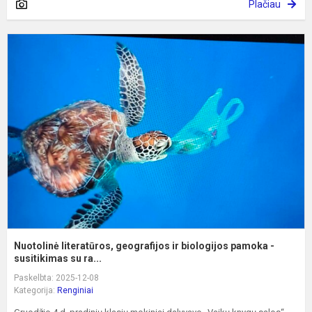
Plačiau
N
l
g
ir
b
p
-
s.
Nuotolinė literatūros, geografijos ir biologijos pamoka -
susitikimas su ra...
Paskelbta: 2025-12-08
Kategorija:
Renginiai