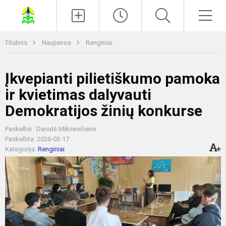
Paieška
Men
Titulinis
Naujienos
Renginiai
Įkvepianti pilietiškumo pamoka
ir kvietimas dalyvauti
Demokratijos žinių konkurse
Paskelbė : Danutė Miknevičienė
Paskelbta: 2026-03-17
Kategorija:
Renginiai