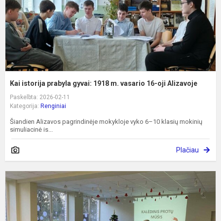
v
1
oj
A
Kai istorija prabyla gyvai: 1918 m. vasario 16-oji Alizavoje
Paskelbta: 2026-02-11
Kategorija:
Renginiai
Šiandien Alizavos pagrindinėje mokykloje vyko 6–10 klasių mokinių
simuliacinė is...
Plačiau
1
k
a
K