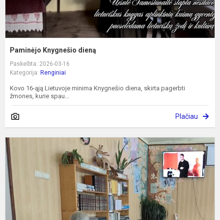
Paminėjo Knygnešio dieną
Paskelbta: 2026-03-16
Kategorija:
Renginiai
Kovo 16-ąją Lietuvoje minima Knygnešio diena, skirta pagerbti
žmones, kurie spau...
Plačiau
S
i
p
p