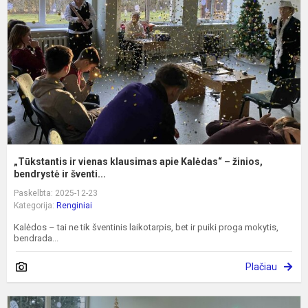
k
a
K
–
ž
b
„Tūkstantis ir vienas klausimas apie Kalėdas“ – žinios,
bendrystė ir šventi...
Paskelbta: 2025-12-23
Kategorija:
Renginiai
Kalėdos – tai ne tik šventinis laikotarpis, bet ir puiki proga mokytis,
bendrada...
Plačiau
S