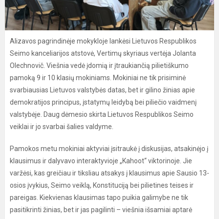
Alizavos pagrindinėje mokykloje lankėsi Lietuvos Respublikos
Seimo kanceliarijos atstovė, Vertimų skyriaus vertėja Jolanta
Olechnovič. Viešnia vedė įdomią ir įtraukiančią pilietiškumo
pamoką 9 ir 10 klasių mokiniams. Mokiniai ne tik prisiminė
svarbiausias Lietuvos valstybės datas, bet ir gilino žinias apie
demokratijos principus, įstatymų leidybą bei piliečio vaidmenį
valstybėje. Daug dėmesio skirta Lietuvos Respublikos Seimo
veiklai ir jo svarbai šalies valdyme.
Pamokos metu mokiniai aktyviai įsitraukė į diskusijas, atsakinėjo į
klausimus ir dalyvavo interaktyvioje „Kahoot“ viktorinoje. Jie
varžėsi, kas greičiau ir tiksliau atsakys į klausimus apie Sausio 13-
osios įvykius, Seimo veiklą, Konstituciją bei pilietines teises ir
pareigas. Kiekvienas klausimas tapo puikia galimybe ne tik
pasitikrinti žinias, bet ir jas pagilinti – viešnia išsamiai aptarė