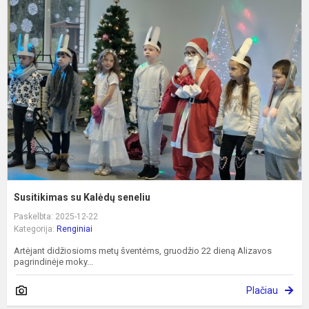
s
K
s
Susitikimas su Kalėdų seneliu
Paskelbta: 2025-12-22
Kategorija:
Renginiai
Artėjant didžiosioms metų šventėms, gruodžio 22 dieną Alizavos
pagrindinėje moky...
Plačiau