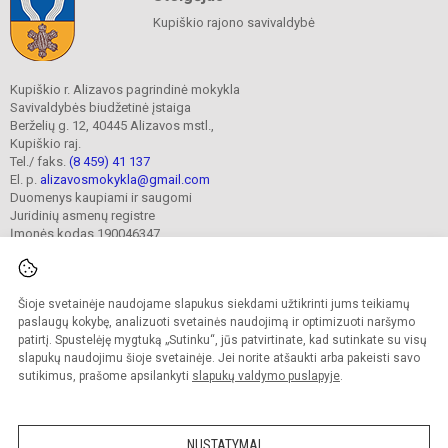
Kupiškio rajono savivaldybė
Kupiškio r. Alizavos pagrindinė mokykla
Savivaldybės biudžetinė įstaiga
Berželių g. 12, 40445 Alizavos mstl.,
Kupiškio raj.
Tel./ faks.
(8 459) 41 137
El. p.
alizavosmokykla@gmail.com
Duomenys kaupiami ir saugomi
Juridinių asmenų registre
Įmonės kodas 190046347
Šioje svetainėje naudojame slapukus siekdami užtikrinti jums teikiamų
© 2023. Kupiškio r. Alizavos pagrindinė mokykla. Visos teisės saugomos.
Kopijuoti turinį be raštiško įstaigos administracijos sutikimo griežtai draudžiama.
paslaugų kokybę, analizuoti svetainės naudojimą ir optimizuoti naršymo
patirtį. Spustelėję mygtuką „Sutinku“, jūs patvirtinate, kad sutinkate su visų
Prieinamumo paraiška
Slapukų valdymas
slapukų naudojimu šioje svetainėje. Jei norite atšaukti arba pakeisti savo
sutikimus, prašome apsilankyti
slapukų valdymo puslapyje
.
Sumanus būdas atnaujinti
mokyklos interneto
svetainę
NUSTATYMAI