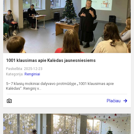
j
1001 klausimas apie Kalėdas jaunesniesiems
Paskelbta: 2025-12-23
Kategorija:
Renginiai
5–7 klasių mokiniai dalyvavo protmūšyje „1001 klausimas apie
Kalėdas“. Renginį v...
Plačiau
„
ir
v