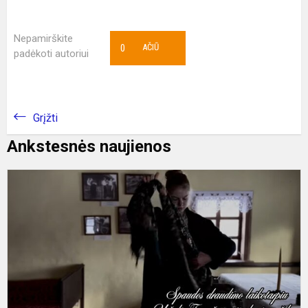
Nepamirškite
0
AČIŪ
padėkoti autoriui
Grįžti
Ankstesnės naujienos
P
K
d