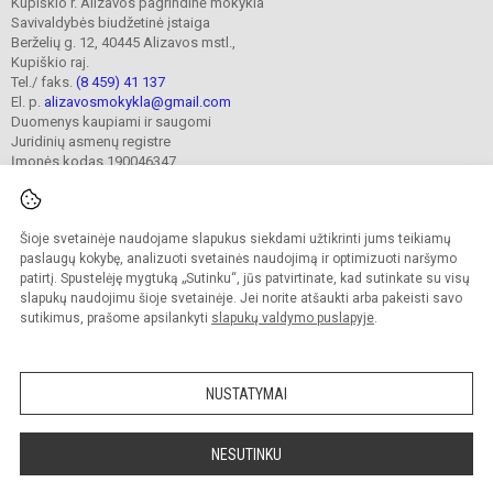
Kupiškio r. Alizavos pagrindinė mokykla
Savivaldybės biudžetinė įstaiga
Berželių g. 12, 40445 Alizavos mstl.,
Kupiškio raj.
Tel./ faks.
(8 459) 41 137
El. p.
alizavosmokykla@gmail.com
Duomenys kaupiami ir saugomi
Juridinių asmenų registre
Įmonės kodas 190046347
Šioje svetainėje naudojame slapukus siekdami užtikrinti jums teikiamų
© 2023. Kupiškio r. Alizavos pagrindinė mokykla. Visos teisės saugomos.
Kopijuoti turinį be raštiško įstaigos administracijos sutikimo griežtai draudžiama.
paslaugų kokybę, analizuoti svetainės naudojimą ir optimizuoti naršymo
patirtį. Spustelėję mygtuką „Sutinku“, jūs patvirtinate, kad sutinkate su visų
Prieinamumo paraiška
Slapukų valdymas
slapukų naudojimu šioje svetainėje. Jei norite atšaukti arba pakeisti savo
sutikimus, prašome apsilankyti
slapukų valdymo puslapyje
.
Sumanus būdas atnaujinti
mokyklos interneto
svetainę
NUSTATYMAI
NESUTINKU