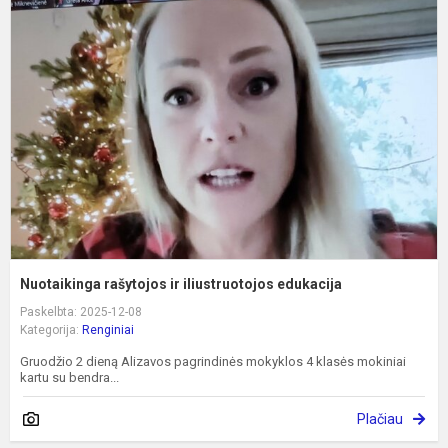
r
ir
i
e
Nuotaikinga rašytojos ir iliustruotojos edukacija
Paskelbta: 2025-12-08
Kategorija:
Renginiai
Gruodžio 2 dieną Alizavos pagrindinės mokyklos 4 klasės mokiniai
kartu su bendra...
Plačiau