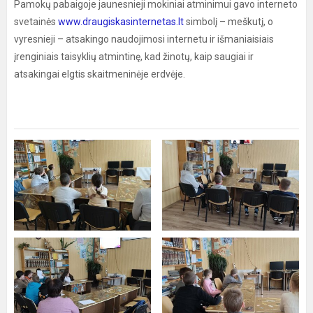
Pamokų pabaigoje jaunesnieji mokiniai atminimui gavo interneto
svetainės
www.draugiskasinternetas.lt
simbolį – meškutį, o
vyresnieji – atsakingo naudojimosi internetu ir išmaniaisiais
įrenginiais taisyklių atmintinę, kad žinotų, kaip saugiai ir
atsakingai elgtis skaitmeninėje erdvėje.