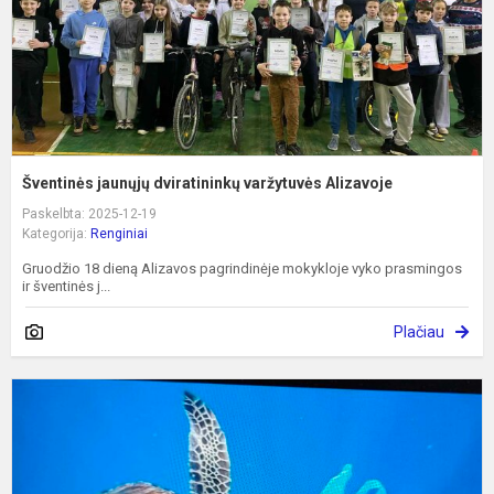
Šventinės jaunųjų dviratininkų varžytuvės Alizavoje
Paskelbta: 2025-12-19
Kategorija:
Renginiai
Gruodžio 18 dieną Alizavos pagrindinėje mokykloje vyko prasmingos
ir šventinės j...
Plačiau
N
l
g
ir