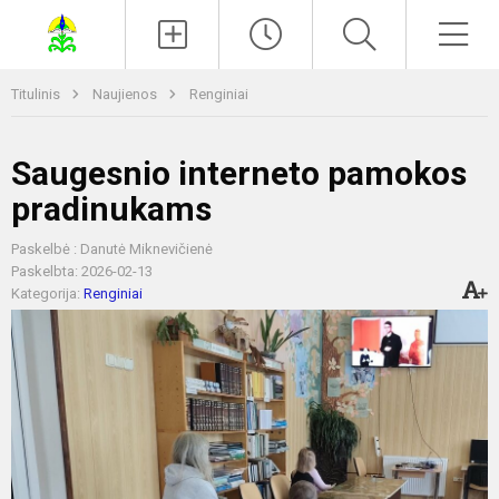
Paieška
Men
Titulinis
Naujienos
Renginiai
Saugesnio interneto pamokos
pradinukams
Paskelbė : Danutė Miknevičienė
Paskelbta: 2026-02-13
Kategorija:
Renginiai