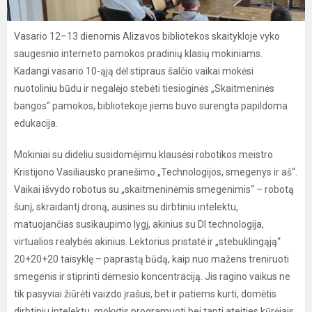
Vasario 12–13 dienomis Alizavos bibliotekos skaitykloje vyko
saugesnio interneto pamokos pradinių klasių mokiniams.
Kadangi vasario 10-ąją dėl stipraus šalčio vaikai mokėsi
nuotoliniu būdu ir negalėjo stebėti tiesioginės „Skaitmeninės
bangos“ pamokos, bibliotekoje jiems buvo surengta papildoma
edukacija.
Mokiniai su dideliu susidomėjimu klausėsi robotikos meistro
Kristijono Vasiliausko pranešimo „Technologijos, smegenys ir aš“.
Vaikai išvydo robotus su „skaitmeninėmis smegenimis“ – robotą
šunį, skraidantį droną, ausines su dirbtiniu intelektu,
matuojančias susikaupimo lygį, akinius su DI technologija,
virtualios realybės akinius. Lektorius pristatė ir „stebuklingąją“
20+20+20 taisyklę – paprastą būdą, kaip nuo mažens treniruoti
smegenis ir stiprinti dėmesio koncentraciją. Jis ragino vaikus ne
tik pasyviai žiūrėti vaizdo įrašus, bet ir patiems kurti, domėtis
dirbtiniu intelektu, mokytis programuoti bei tapti ateities kūrėjais.