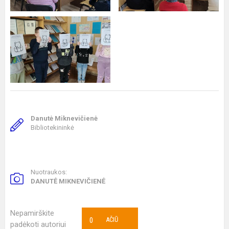
Danutė Miknevičienė
Bibliotekininkė
Nuotraukos:
DANUTĖ MIKNEVIČIENĖ
Nepamirškite
0
AČIŪ
padėkoti autoriui