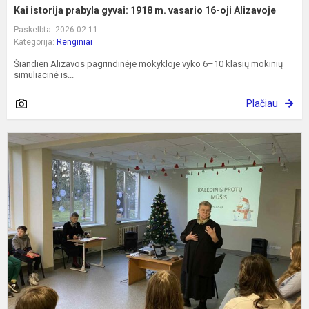
Kai istorija prabyla gyvai: 1918 m. vasario 16-oji Alizavoje
Paskelbta: 2026-02-11
Kategorija:
Renginiai
Šiandien Alizavos pagrindinėje mokykloje vyko 6–10 klasių mokinių
simuliacinė is...
Plačiau
1
k
a
K
j