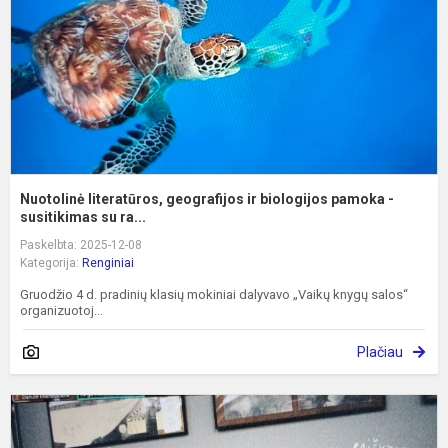
b
p
-
s.
Nuotolinė literatūros, geografijos ir biologijos pamoka -
susitikimas su ra...
Paskelbta: 2025-12-08
Kategorija:
Renginiai
Gruodžio 4 d. pradinių klasių mokiniai dalyvavo „Vaikų knygų salos“
organizuotoj...
Plačiau
E
a