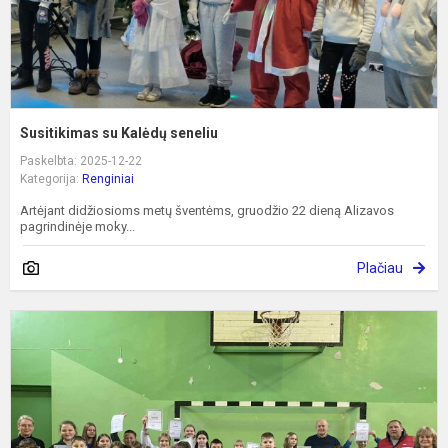
Susitikimas su Kalėdų seneliu
Paskelbta: 2025-12-22
Kategorija:
Renginiai
Artėjant didžiosioms metų šventėms, gruodžio 22 dieną Alizavos
pagrindinėje moky...
Plačiau
Š
j
d
v
A