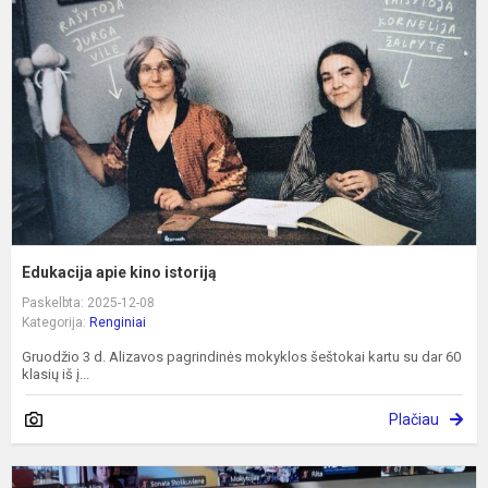
k
i
Edukacija apie kino istoriją
Paskelbta: 2025-12-08
Kategorija:
Renginiai
Gruodžio 3 d. Alizavos pagrindinės mokyklos šeštokai kartu su dar 60
klasių iš į...
Plačiau
N