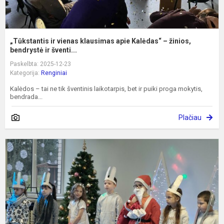
„Tūkstantis ir vienas klausimas apie Kalėdas“ – žinios,
bendrystė ir šventi...
Paskelbta: 2025-12-23
Kategorija:
Renginiai
Kalėdos – tai ne tik šventinis laikotarpis, bet ir puiki proga mokytis,
bendrada...
Plačiau
S
s
K
s