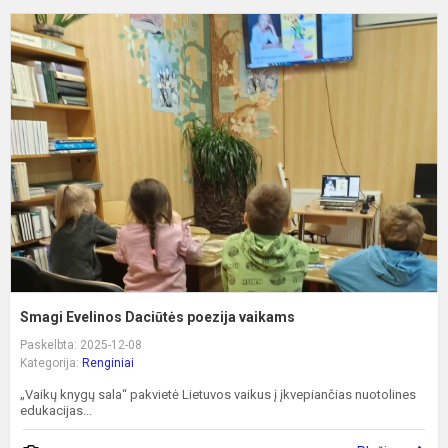
S
E
D
p
v
Smagi Evelinos Daciūtės poezija vaikams
Paskelbta: 2025-12-08
Kategorija:
Renginiai
„Vaikų knygų sala“ pakvietė Lietuvos vaikus į įkvepiančias nuotolines
edukacijas...