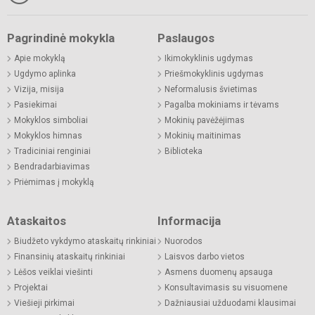
Pagrindinė mokykla
Paslaugos
Apie mokyklą
Ikimokyklinis ugdymas
Ugdymo aplinka
Priešmokyklinis ugdymas
Vizija, misija
Neformalusis švietimas
Pasiekimai
Pagalba mokiniams ir tėvams
Mokyklos simboliai
Mokinių pavėžėjimas
Mokyklos himnas
Mokinių maitinimas
Tradiciniai renginiai
Biblioteka
Bendradarbiavimas
Priėmimas į mokyklą
Ataskaitos
Informacija
Biudžeto vykdymo ataskaitų rinkiniai
Nuorodos
Finansinių ataskaitų rinkiniai
Laisvos darbo vietos
Lėšos veiklai viešinti
Asmens duomenų apsauga
Projektai
Konsultavimasis su visuomene
Viešieji pirkimai
Dažniausiai užduodami klausimai