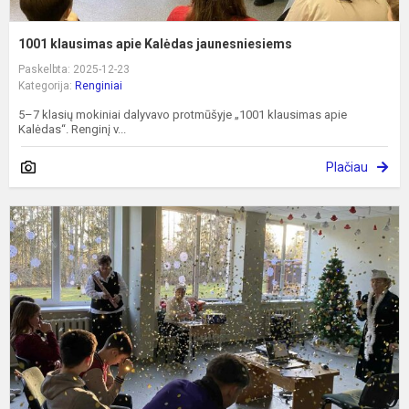
1001 klausimas apie Kalėdas jaunesniesiems
Paskelbta: 2025-12-23
Kategorija:
Renginiai
5–7 klasių mokiniai dalyvavo protmūšyje „1001 klausimas apie
Kalėdas“. Renginį v...
Plačiau
„
ir
v
k
a
K
–
ž
b