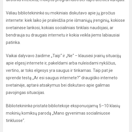
Vėliau bibliotekininkė su mokiniais diskutavo apie jų įpročius
internete: kiek laiko jie praleidžia prie išmaniųjų įrenginių, kokiose
svetainėse lankosi, kokiais socialiniais tinklais naudojasi, ar
bendrauja su draugais internetu ir kokia veikla jiems labiausiai
patinka.
Vaikai dalyvavo žaidime „Taip“ ir „Ne“ – klausėsi įvairių situacijų
apie elgesį internete ir, pakeldami arba nuleisdami nykščius,
vertino, ar toks elgesys yra saugus ir tinkamas. Taip pat jie
sprendė testą „Ar esi saugus internete?“ draugiško interneto
svetainėje, aptarė atsakymus bei diskutavo apie galimas
pavojingas situacijas.
Bibliotekininkė pristatė bibliotekoje eksponuojamą 5–10 klasių
mokinių komiksų parodą „Mano gyvenimas socialiniuose
tinkluose“.