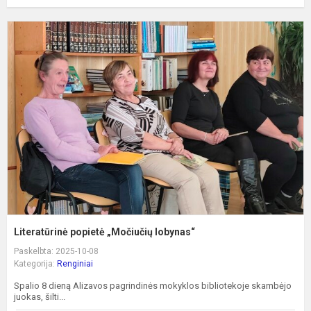
L
p
„
l
Literatūrinė popietė „Močiučių lobynas“
Paskelbta: 2025-10-08
Kategorija:
Renginiai
Spalio 8 dieną Alizavos pagrindinės mokyklos bibliotekoje skambėjo
juokas, šilti...