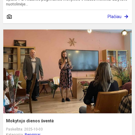
nuotolinėje...
Plačiau
M
d
š
Mokytojo dienos šventė
Paskelbta: 2025-10-03
Kategorija:
Renginiai