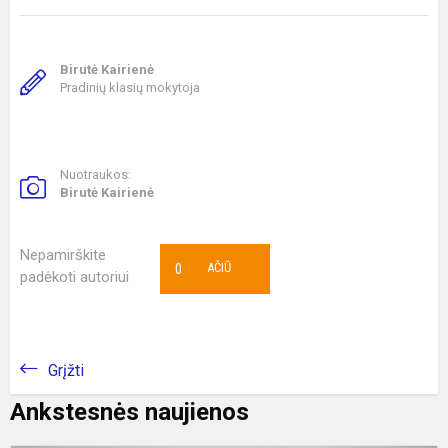
Birutė Kairienė
Pradinių klasių mokytoja
Nuotraukos:
Birutė Kairienė
Nepamirškite
0
AČIŪ
padėkoti autoriui
Grįžti
Ankstesnės naujienos