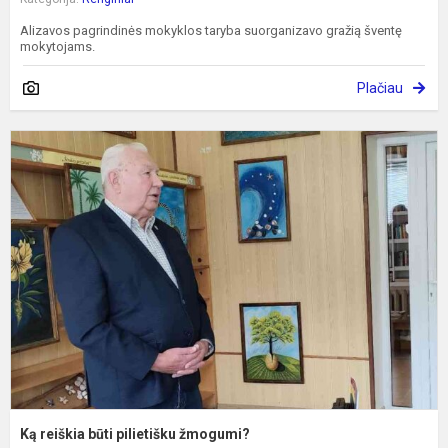
Alizavos pagrindinės mokyklos taryba suorganizavo gražią šventę
mokytojams.
Plačiau
K
r
b
p
ž
Ką reiškia būti pilietišku žmogumi?