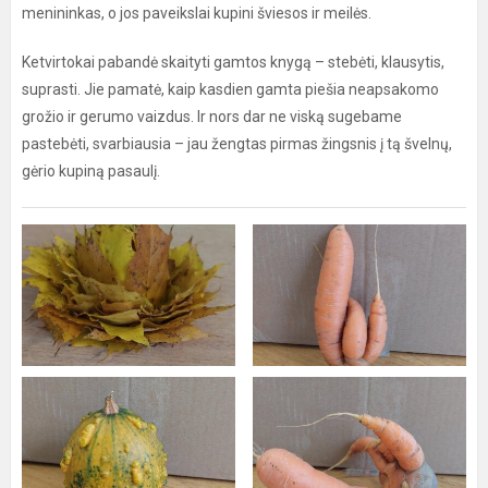
menininkas, o jos paveikslai kupini šviesos ir meilės.
Ketvirtokai pabandė skaityti gamtos knygą – stebėti, klausytis,
suprasti. Jie pamatė, kaip kasdien gamta piešia neapsakomo
grožio ir gerumo vaizdus. Ir nors dar ne viską sugebame
pastebėti, svarbiausia – jau žengtas pirmas žingsnis į tą švelnų,
gėrio kupiną pasaulį.