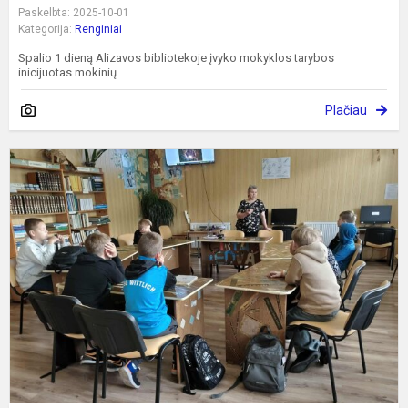
Paskelbta: 2025-10-01
Kategorija:
Renginiai
Spalio 1 dieną Alizavos bibliotekoje įvyko mokyklos tarybos
inicijuotas mokinių...
Plačiau
M
Č
g
m
A
p