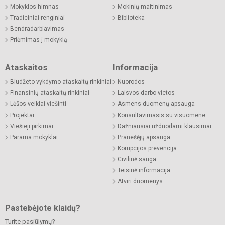
Mokyklos himnas
Mokinių maitinimas
Tradiciniai renginiai
Biblioteka
Bendradarbiavimas
Priėmimas į mokyklą
Ataskaitos
Informacija
Biudžeto vykdymo ataskaitų rinkiniai
Nuorodos
Finansinių ataskaitų rinkiniai
Laisvos darbo vietos
Lėšos veiklai viešinti
Asmens duomenų apsauga
Projektai
Konsultavimasis su visuomene
Viešieji pirkimai
Dažniausiai užduodami klausimai
Parama mokyklai
Pranešėjų apsauga
Korupcijos prevencija
Civilinė sauga
Teisinė informacija
Atviri duomenys
Pastebėjote klaidų?
Turite pasiūlymų?