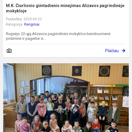
M.K. Čiurlionio gimtadienio minėjimas Alizavos pagrindinėje
mokykloje
Paskelbta: 2025-09-22
Kategorija:
Renginiai
Rugsėjo 22-ąją Alizavos pagrindinės mokyklos bendruomenė
prisiminė ir pagerbė vi...
Plačiau
A
v
n
k
–
r
V
Š