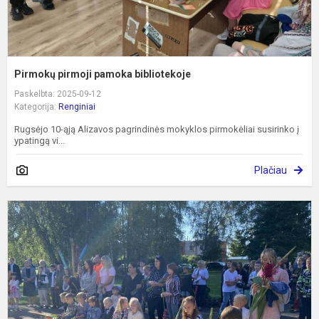
Pirmokų pirmoji pamoka bibliotekoje
Paskelbta: 2025-09-12
Kategorija:
Renginiai
Rugsėjo 10-ąją Alizavos pagrindinės mokyklos pirmokėliai susirinko į
ypatingą vi...
Plačiau
R
1
oj
–
M
ir
ž