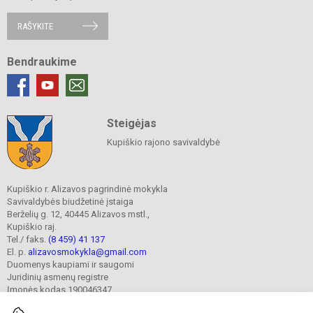
RAŠYKITE
Bendraukime
Steigėjas
Kupiškio rajono savivaldybė
Kupiškio r. Alizavos pagrindinė mokykla
Savivaldybės biudžetinė įstaiga
Berželių g. 12, 40445 Alizavos mstl.,
Kupiškio raj.
Tel./ faks.
(8 459) 41 137
El. p.
alizavosmokykla@gmail.com
Duomenys kaupiami ir saugomi
Juridinių asmenų registre
Įmonės kodas 190046347