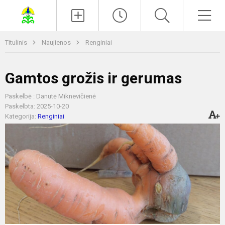
Paieška
Men
Titulinis
Naujienos
Renginiai
Gamtos grožis ir gerumas
Paskelbė : Danutė Miknevičienė
Paskelbta: 2025-10-20
Kategorija:
Renginiai