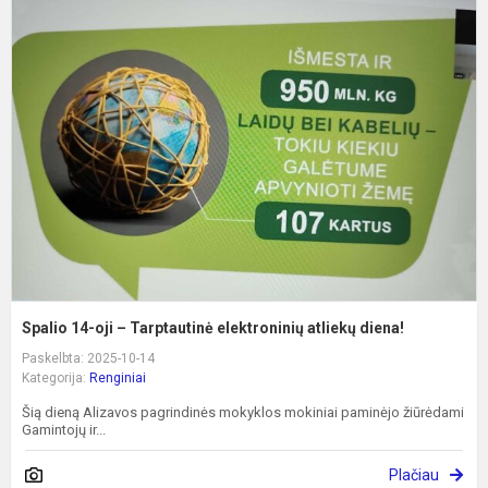
S
1
oj
–
T
e
a
d
Spalio 14-oji – Tarptautinė elektroninių atliekų diena!
Paskelbta: 2025-10-14
Kategorija:
Renginiai
Šią dieną Alizavos pagrindinės mokyklos mokiniai paminėjo žiūrėdami
Gamintojų ir...
Plačiau