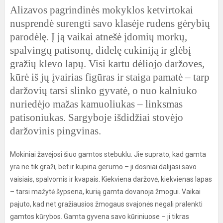
Alizavos pagrindinės mokyklos ketvirtokai
nusprendė surengti savo klasėje rudens gėrybių
parodėlę. Į ją vaikai atnešė įdomių morkų,
spalvingų patisonų, didelę cukiniją ir glėbį
gražių klevo lapų. Visi kartu dėliojo daržoves,
kūrė iš jų įvairias figūras ir staiga pamatė – tarp
daržovių tarsi slinko gyvatė, o nuo kalniuko
nuriedėjo mažas kamuoliukas – linksmas
patisoniukas. Sargyboje išdidžiai stovėjo
daržovinis pingvinas.
Mokiniai žavėjosi šiuo gamtos stebuklu. Jie suprato, kad gamta
yra ne tik graži, bet ir kupina gerumo – ji dosniai dalijasi savo
vaisiais, spalvomis ir kvapais. Kiekviena daržovė, kiekvienas lapas
– tarsi mažytė šypsena, kurią gamta dovanoja žmogui. Vaikai
pajuto, kad net gražiausios žmogaus svajonės negali pralenkti
gamtos kūrybos. Gamta gyvena savo kūriniuose – ji tikras