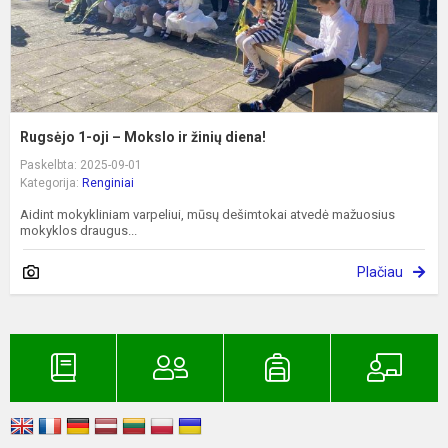
d
Rugsėjo 1-oji – Mokslo ir žinių diena!
Paskelbta: 2025-09-01
Kategorija:
Renginiai
Aidint mokykliniam varpeliui, mūsų dešimtokai atvedė mažuosius
mokyklos draugus...
Plačiau