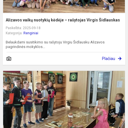
Alizavos vaikų nuotykių kėdėje – rašytojas Virgis Šidlauskas
Paskelbta: 2025-09-18
Kategorija:
Renginiai
Belaukdami susitikimo su rašytoju Virgiu Šidlausku Alizavos
pagrindinės mokyklos...
Plačiau
P
p
p
b