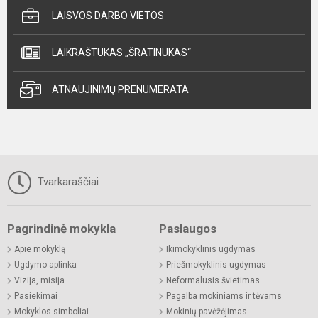
LAISVOS DARBO VIETOS
LAIKRAŠTUKAS „ŠRATINUKAS“
ATNAUJINIMŲ PRENUMERATA
Tvarkaraščiai
Pagrindinė mokykla
Paslaugos
Apie mokyklą
Ikimokyklinis ugdymas
Ugdymo aplinka
Priešmokyklinis ugdymas
Vizija, misija
Neformalusis švietimas
Pasiekimai
Pagalba mokiniams ir tėvams
Mokyklos simboliai
Mokinių pavėžėjimas