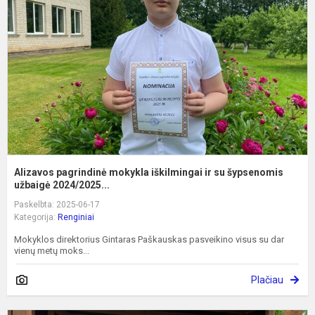
i
ir
s
š
u.
Alizavos pagrindinė mokykla iškilmingai ir su šypsenomis
užbaigė 2024/2025...
Paskelbta: 2025-06-17
Kategorija:
Renginiai
Mokyklos direktorius Gintaras Paškauskas pasveikino visus su dar
vienų metų moks...
Plačiau