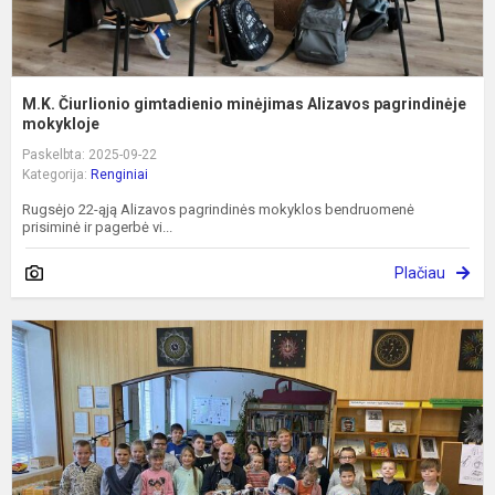
M.K. Čiurlionio gimtadienio minėjimas Alizavos pagrindinėje
mokykloje
Paskelbta: 2025-09-22
Kategorija:
Renginiai
Rugsėjo 22-ąją Alizavos pagrindinės mokyklos bendruomenė
prisiminė ir pagerbė vi...
Plačiau
A
v
n
k
–
r
V