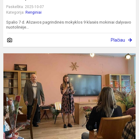
Paskelbta: 2025-10-07
Kategorija:
Renginiai
Spalio 7 d. Alizavos pagrindinės mokyklos 9 klasės mokiniai dalyvavo
nuotolinėje...
Plačiau
M
d
š