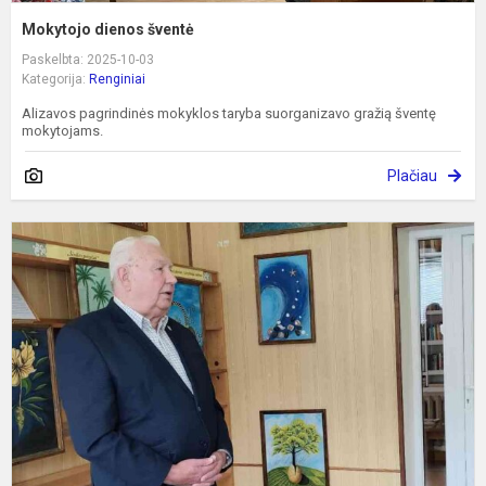
Mokytojo dienos šventė
Paskelbta: 2025-10-03
Kategorija:
Renginiai
Alizavos pagrindinės mokyklos taryba suorganizavo gražią šventę
mokytojams.
Plačiau
K
r
b
p
ž