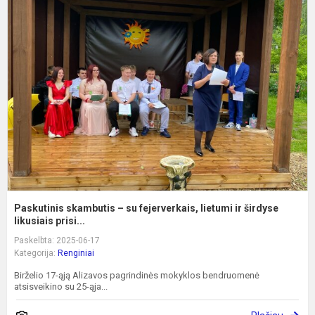
P
s
–
s
f
l
ir
š
Paskutinis skambutis – su fejerverkais, lietumi ir širdyse
likusiais prisi...
Paskelbta: 2025-06-17
Kategorija:
Renginiai
Birželio 17-ąją Alizavos pagrindinės mokyklos bendruomenė
atsisveikino su 25-ąja...