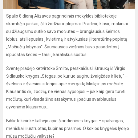
Spalio 8 dieną Alizavos pagrindinės mokyklos bibliotekoje
skambėjo juokas, šilti žodžiai ir plojimai. Pradinių klasių mokiniai
su džiaugsmu sutiko savo močiutes – brangiausius šeimos
lobius, atsiliepusias į kvietimą ir atvykusias į literatūrinę popietę
„Močiučių lobynas“. Šauniausios viešnios buvo pasodintos į
išpuoštas kėdes – tarsi į karališkus sostus.
Šventę pradėjo ketvirtokė Smiltė, perskaičiusi ištrauką iš Virgio
Šidlausko knygos „Stogas, po kuriuo auginu žvaigždes ir lietų“ –
švelnios ir šviesios istorijos apie mergaitę Mirilę ir jos močiutę.
Klausantis šių žodžių, ne vienas šypsojosi – juk kaip gera turėti
močiutę, kuri visada žino atsakymus į pačius svarbiausius
gyvenimo klausimus...
Bibliotekininkė kalbėjo apie šiandienines knygas – spalvingas,
meniškai iliustruotas, kupinas prasmės. O kokios knygelės lydėjo
mūsų močiučių vaikystę?