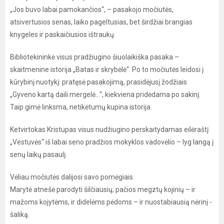
„Jos buvo labai pamokančios“, – pasakojo močiutės,
atsivertusios senas, laiko pageltusias, bet širdžiai brangias
knygeles ir paskaičiusios ištraukų.
Bibliotekininkė visus pradžiugino šiuolaikiška pasaka –
skaitmenine istorija „Batas ir skrybėlė“. Po to močiutės leidosi į
kūrybinį nuotykį: pratęsė pasakojimą, prasidėjusį žodžiais
„Gyveno kartą daili mergelė...“, kiekviena pridėdama po sakinį.
Taip gimė linksma, netikėtumų kupina istorija.
Ketvirtokas Kristupas visus nudžiugino perskaitydamas eilėraštį
„Vestuvės“ iš labai seno pradžios mokyklos vadovėlio – lyg langą į
senų laikų pasaulį.
Vėliau močiutės dalijosi savo pomėgiais.
Marytė atnešė parodyti šilčiausių, pačios megztų kojinių – ir
mažoms kojytėms, ir didelėms pėdoms – ir nuostabiausią nėrinį -
šaliką.