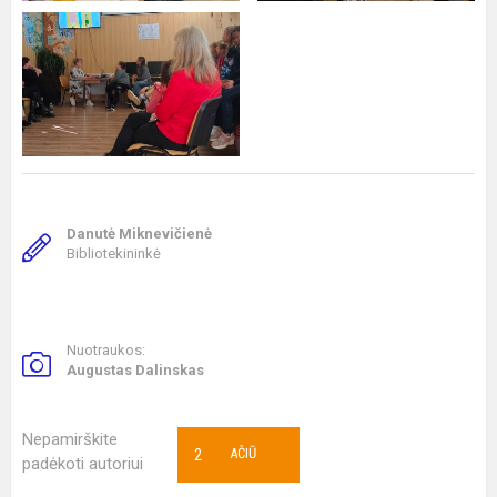
Danutė Miknevičienė
Bibliotekininkė
Nuotraukos:
Augustas Dalinskas
Nepamirškite
2
AČIŪ
padėkoti autoriui