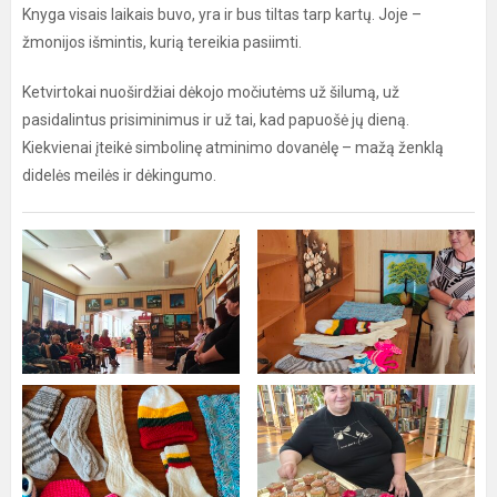
Knyga visais laikais buvo, yra ir bus tiltas tarp kartų. Joje –
žmonijos išmintis, kurią tereikia pasiimti.
Ketvirtokai nuoširdžiai dėkojo močiutėms už šilumą, už
pasidalintus prisiminimus ir už tai, kad papuošė jų dieną.
Kiekvienai įteikė simbolinę atminimo dovanėlę – mažą ženklą
didelės meilės ir dėkingumo.