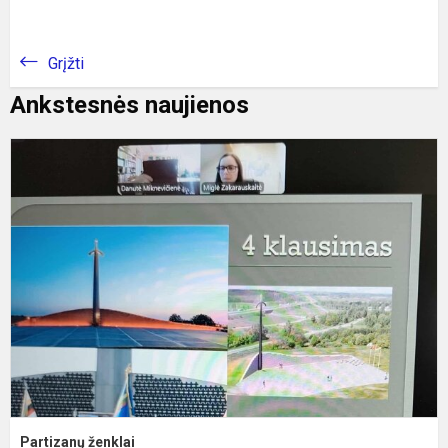
Grįžti
Ankstesnės naujienos
P
ž
Partizanų ženklai