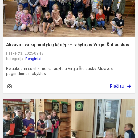
Š
Alizavos vaikų nuotykių kėdėje – rašytojas Virgis Šidlauskas
Paskelbta: 2025-09-18
Kategorija:
Renginiai
Belaukdami susitikimo su rašytoju Virgiu Šidlausku Alizavos
pagrindinės mokyklos...
Plačiau
P
p
p
b