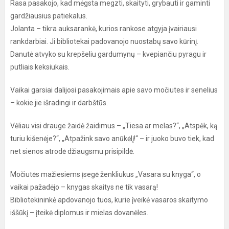
Rasa pasakojo, kad mėgsta megzti, skaityti, grybauti ir gaminti
gardžiausius patiekalus.
Jolanta – tikra auksarankė, kurios rankose atgyja įvairiausi
rankdarbiai. Ji bibliotekai padovanojo nuostabų savo kūrinį.
Danutė atvyko su krepšeliu gardumynų – kvepiančiu pyragu ir
putliais keksiukais.
Vaikai garsiai dalijosi pasakojimais apie savo močiutes ir senelius
– kokie jie išradingi ir darbštūs.
Vėliau visi drauge žaidė žaidimus – „Tiesa ar melas?“, „Atspėk, ką
turiu kišenėje?“, „Atpažink savo anūkėlį!“ – ir juoko buvo tiek, kad
net sienos atrodė džiaugsmu prisipildė.
Močiutės mažiesiems įsegė ženkliukus „Vasara su knyga“, o
vaikai pažadėjo – knygas skaitys ne tik vasarą!
Bibliotekininkė apdovanojo tuos, kurie įveikė vasaros skaitymo
iššūkį – įteikė diplomus ir mielas dovanėles.