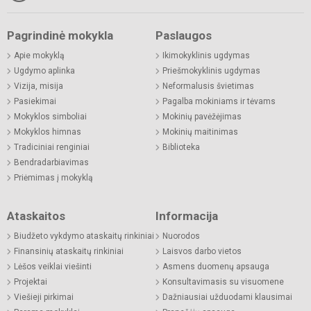
Pagrindinė mokykla
Paslaugos
Apie mokyklą
Ikimokyklinis ugdymas
Ugdymo aplinka
Priešmokyklinis ugdymas
Vizija, misija
Neformalusis švietimas
Pasiekimai
Pagalba mokiniams ir tėvams
Mokyklos simboliai
Mokinių pavėžėjimas
Mokyklos himnas
Mokinių maitinimas
Tradiciniai renginiai
Biblioteka
Bendradarbiavimas
Priėmimas į mokyklą
Ataskaitos
Informacija
Biudžeto vykdymo ataskaitų rinkiniai
Nuorodos
Finansinių ataskaitų rinkiniai
Laisvos darbo vietos
Lėšos veiklai viešinti
Asmens duomenų apsauga
Projektai
Konsultavimasis su visuomene
Viešieji pirkimai
Dažniausiai užduodami klausimai