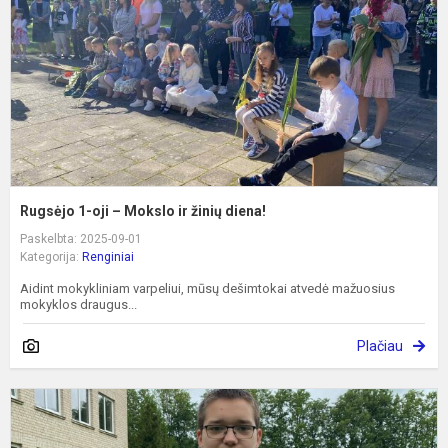
M
ir
ž
d
Rugsėjo 1-oji – Mokslo ir žinių diena!
Paskelbta: 2025-09-01
Kategorija:
Renginiai
Aidint mokykliniam varpeliui, mūsų dešimtokai atvedė mažuosius
mokyklos draugus...
Plačiau
A
p
m