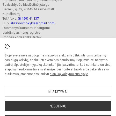
Savivaldybės biudžetinė įstaiga
Berželių g. 12, 40445 Alizavos mstl.,
Kupiškio raj.
Tel./ faks.
(8 459) 41 137
El. p.
alizavosmokykla@gmail.com
Duomenys kaupiami ir saugomi
Juridinių asmenų registre
Įmonės kodas 190046347
Šioje svetainėje naudojame slapukus siekdami užtikrinti jums teikiamų
© 2023. Kupiškio r. Alizavos pagrindinė mokykla. Visos teisės saugomos.
Kopijuoti turinį be raštiško įstaigos administracijos sutikimo griežtai draudžiama.
paslaugų kokybę, analizuoti svetainės naudojimą ir optimizuoti naršymo
patirtį. Spustelėję mygtuką „Sutinku“, jūs patvirtinate, kad sutinkate su visų
Prieinamumo paraiška
Slapukų valdymas
slapukų naudojimu šioje svetainėje. Jei norite atšaukti arba pakeisti savo
sutikimus, prašome apsilankyti
slapukų valdymo puslapyje
.
Sumanus būdas atnaujinti
mokyklos interneto
svetainę
NUSTATYMAI
NESUTINKU