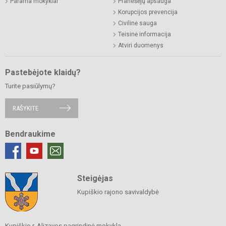
Parama mokyklai
Pranešėjų apsauga
Korupcijos prevencija
Civilinė sauga
Teisinė informacija
Atviri duomenys
Pastebėjote klaidų?
Turite pasiūlymų?
RAŠYKITE
Bendraukime
Steigėjas
Kupiškio rajono savivaldybė
Kupiškio r. Alizavos pagrindinė mokykla