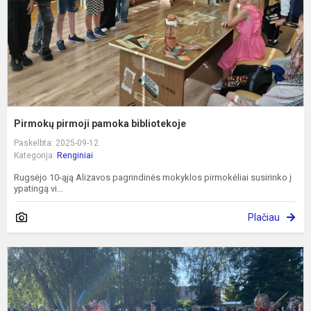
Pirmokų pirmoji pamoka bibliotekoje
Paskelbta: 2025-09-12
Kategorija:
Renginiai
Rugsėjo 10-ąją Alizavos pagrindinės mokyklos pirmokėliai susirinko į
ypatingą vi...
Plačiau
R
1
oj
–