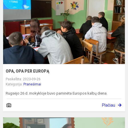
P
E
OPA, OPA PER EUROPĄ
Paskelbta: 2023-09-26
Kategorija:
Pranešimai
Rugsėjo 26 d. mokykloje buvo paminėta Europos kalbų diena.
Plačiau
E
a