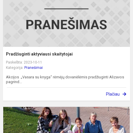
Pradžiuginti aktyviausi skaitytojai
Paskelbta: 2023-10-11
Kategorija:
Pranešimai
Akcijos „Vasara su knyga“ rėmėjų dovanėlėmis pradžiuginti Alizavos
pagrind...
Plačiau
F
k
„