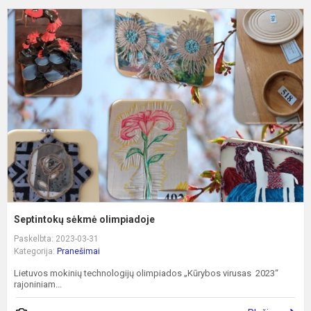
S
s
o
Septintokų sėkmė olimpiadoje
Paskelbta: 2023-03-31
Kategorija:
Pranešimai
Lietuvos mokinių technologijų olimpiados „Kūrybos virusas 2023“
rajoniniam...