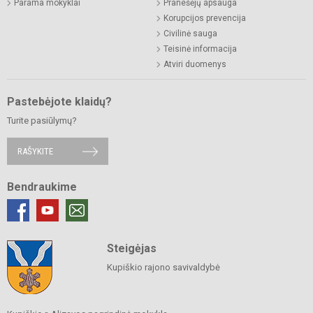
Parama mokyklai
Pranešėjų apsauga
Korupcijos prevencija
Civilinė sauga
Teisinė informacija
Atviri duomenys
Pastebėjote klaidų?
Turite pasiūlymų?
RAŠYKITE
Bendraukime
Steigėjas
Kupiškio rajono savivaldybė