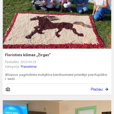
Floristinis kilimas „Žirgas“
Paskelbta: 2023-09-29
Kategorija:
Pranešimai
Alizavos pagrindinės mokyklos bendruomenė prisidėjo prie Kupiškio
r. saviv...
Plačiau
O
O