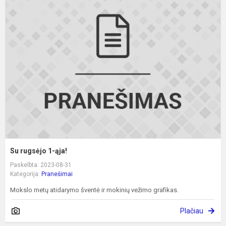
S
r
1
ą
Su rugsėjo 1-ąja!
Paskelbta: 2023-08-31
Kategorija:
Pranešimai
Mokslo metų atidarymo šventė ir mokinių vežimo grafikas.
Plačiau