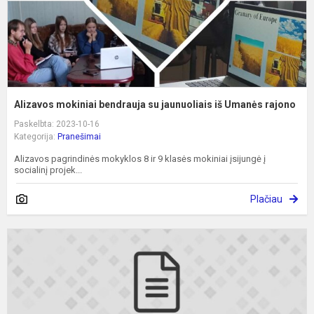
r
Alizavos mokiniai bendrauja su jaunuoliais iš Umanės rajono
Paskelbta: 2023-10-16
Kategorija:
Pranešimai
Alizavos pagrindinės mokyklos 8 ir 9 klasės mokiniai įsijungė į
socialinį projek...
Plačiau
P
a
s