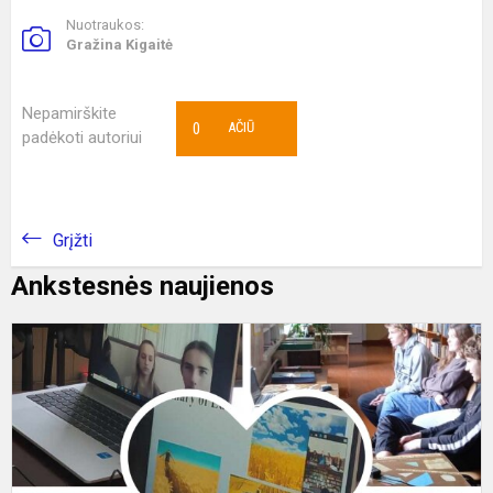
Nuotraukos:
Gražina Kigaitė
Nepamirškite
0
AČIŪ
padėkoti autoriui
Grįžti
Ankstesnės naujienos
A
m
b
s
j
i
U