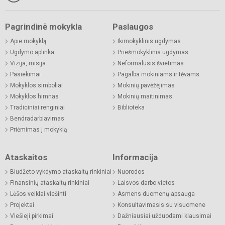
Pagrindinė mokykla
Paslaugos
Apie mokyklą
Ikimokyklinis ugdymas
Ugdymo aplinka
Priešmokyklinis ugdymas
Vizija, misija
Neformalusis švietimas
Pasiekimai
Pagalba mokiniams ir tėvams
Mokyklos simboliai
Mokinių pavėžėjimas
Mokyklos himnas
Mokinių maitinimas
Tradiciniai renginiai
Biblioteka
Bendradarbiavimas
Priėmimas į mokyklą
Ataskaitos
Informacija
Biudžeto vykdymo ataskaitų rinkiniai
Nuorodos
Finansinių ataskaitų rinkiniai
Laisvos darbo vietos
Lėšos veiklai viešinti
Asmens duomenų apsauga
Projektai
Konsultavimasis su visuomene
Viešieji pirkimai
Dažniausiai užduodami klausimai