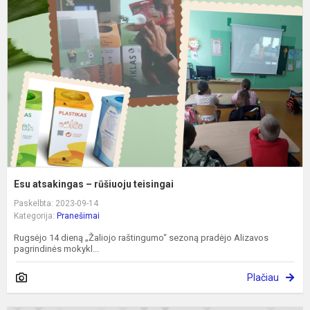
–
r
t
Esu atsakingas – rūšiuoju teisingai
Paskelbta: 2023-09-14
Kategorija:
Pranešimai
Rugsėjo 14 dieną „Žaliojo raštingumo“ sezoną pradėjo Alizavos
pagrindinės mokykl...
Plačiau