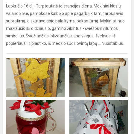
Lapkričio 16 d. - Tarptautinė tolerancijos diena. Mokiniai klasių
valandėlėse, pamokose kalbėjo apie pagarbą kitam, tarpusavio
supratimą, diskutavo apie palaikymą, pakantumą. Mokiniai, nuo
mažiausio iki didžiausio, gamino žibintus - šviesos ir šilumos
simbolius. Šviečiančius, blizgančius, spalvingus, švelnius, iš
popieriaus, iš plastiko, iš medžio sudžiovintų lapų ... Nuostabius.