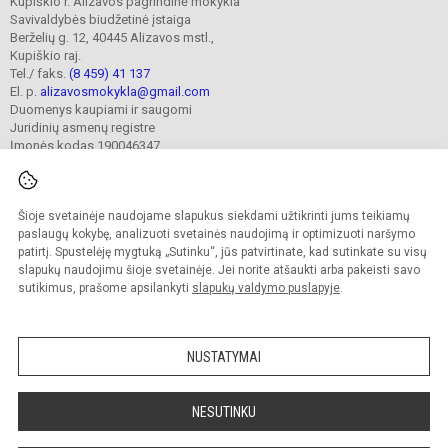
Kupiškio r. Alizavos pagrindinė mokykla
Savivaldybės biudžetinė įstaiga
Berželių g. 12, 40445 Alizavos mstl.,
Kupiškio raj.
Tel./ faks.
(8 459) 41 137
El. p.
alizavosmokykla@gmail.com
Duomenys kaupiami ir saugomi
Juridinių asmenų registre
Įmonės kodas 190046347
Šioje svetainėje naudojame slapukus siekdami užtikrinti jums teikiamų
© 2023. Kupiškio r. Alizavos pagrindinė mokykla. Visos teisės saugomos.
Kopijuoti turinį be raštiško įstaigos administracijos sutikimo griežtai draudžiama.
paslaugų kokybę, analizuoti svetainės naudojimą ir optimizuoti naršymo
patirtį. Spustelėję mygtuką „Sutinku“, jūs patvirtinate, kad sutinkate su visų
Prieinamumo paraiška
Slapukų valdymas
slapukų naudojimu šioje svetainėje. Jei norite atšaukti arba pakeisti savo
sutikimus, prašome apsilankyti
slapukų valdymo puslapyje
.
Sumanus būdas atnaujinti
mokyklos interneto
svetainę
NUSTATYMAI
NESUTINKU