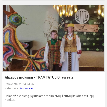
A
m
-
T
l
Alizavos mokiniai - TRAMTATULIO laureatai
Paskelbta: 2024-04-26
Kategorija:
Konkursai
Balandžio 2 dieną įvykusiame moksleivių, lietuvių liaudies atlikėjų,
konkur...