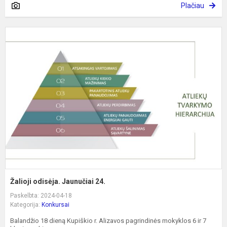
Plačiau
Ž
o
J
2
Žalioji odisėja. Jaunučiai 24.
Paskelbta: 2024-04-18
Kategorija:
Konkursai
Balandžio 18 dieną Kupiškio r. Alizavos pagrindinės mokyklos 6 ir 7