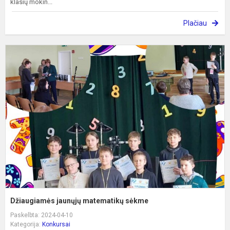
klasių mokin...
Plačiau
D
j
m
s
Džiaugiamės jaunųjų matematikų sėkme
Paskelbta: 2024-04-10
Kategorija:
Konkursai