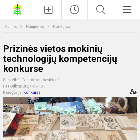
Paieška
Men
Titulinis
Naujienos
Konkursai
Prizinės vietos mokinių
technologijų kompetencijų
konkurse
Paskelbė : Danutė Miknevičienė
Paskelbta: 2024-05-10
Kategorija:
Konkursai