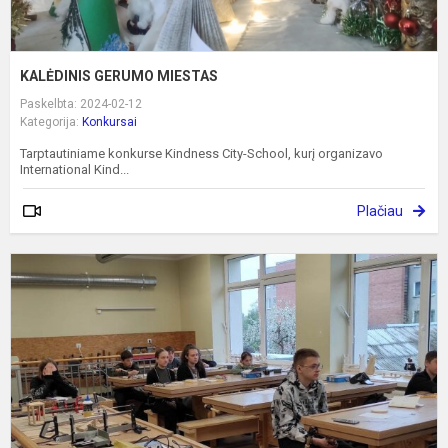
KALĖDINIS GERUMO MIESTAS
Paskelbta: 2024-02-12
Kategorija:
Konkursai
Tarptautiniame konkurse Kindness City-School, kurį organizavo
International Kind...
Plačiau
I
v
r
k