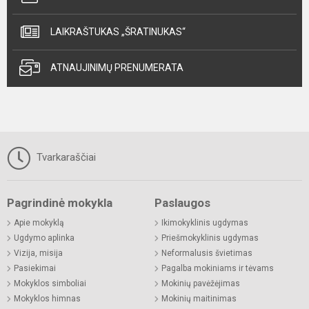
LAIKRAŠTUKAS „ŠRATINUKAS“
ATNAUJINIMŲ PRENUMERATA
Tvarkaraščiai
Pagrindinė mokykla
Paslaugos
Apie mokyklą
Ikimokyklinis ugdymas
Ugdymo aplinka
Priešmokyklinis ugdymas
Vizija, misija
Neformalusis švietimas
Pasiekimai
Pagalba mokiniams ir tėvams
Mokyklos simboliai
Mokinių pavėžėjimas
Mokyklos himnas
Mokinių maitinimas