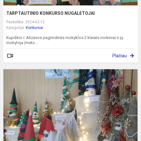
TARPTAUTINIO KONKURSO NUGALĖTOJAI
Paskelbta: 2024-02-12
Kategorija:
Konkursai
Kupiškio r. Alizavos pagrindinės mokyklos 2 klasės mokiniai ir jų
mokytoja (meto...
Plačiau
K
G
M