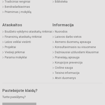
Tradiciniai renginiai
Biblioteka
Bendradarbiavimas
Priėmimas į mokyklą
Ataskaitos
Informacija
Biudžeto vykdymo ataskaitų rinkiniai
Nuorodos
Finansinių ataskaitų rinkiniai
Laisvos darbo vietos
Lėšos veiklai viešinti
Asmens duomenų apsauga
Projektai
Konsultavimasis su visuomene
Viešieji pirkimai
Dažniausiai užduodami klausimai
Parama mokyklai
Pranešėjų apsauga
Korupcijos prevencija
Civilinė sauga
Teisinė informacija
Atviri duomenys
Pastebėjote klaidų?
Turite pasiūlymų?