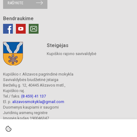
RAŠYKITE
Bendraukime
Steigėjas
Kupiškio rajono savivaldybė
Kupiškio r. Alizavos pagrindinė mokykla
Savivaldybės biudžetinė įstaiga
Berželių g. 12, 40445 Alizavos mstl.,
Kupiškio raj.
Tel./ faks.
(8 459) 41 137
El. p.
alizavosmokykla@gmail.com
Duomenys kaupiami ir saugomi
Juridinių asmenų registre
Įmonės kodas 190046347