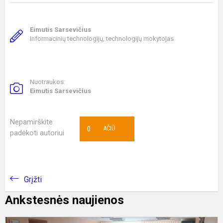
Eimutis Sarsevičius
Informacinių technologijų, technologijų mokytojas
Nuotraukos:
Eimutis Sarsevičius
Nepamirškite
0
AČIŪ
padėkoti autoriui
Grįžti
Ankstesnės naujienos
K