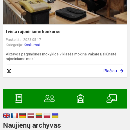
I vieta rajoniniame konkurse
Paskelbta: 2023-05-17
Kategorija:
Konkursai
Alizavos pagrindinės mokyklos 7 klasės mokinė Vakarė Baliūnaitė
rajoniniame moki...
Plačiau
Naujienų archyvas