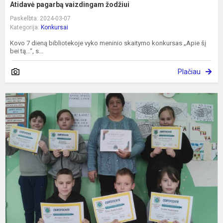
Atidavė pagarbą vaizdingam žodžiui
Paskelbta: 2024-03-07
Kategorija:
Konkursai
Kovo 7 dieną bibliotekoje vyko meninio skaitymo konkursas „Apie šį
bei tą...“, s...
Plačiau
T
K
N