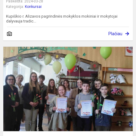
Paskelbta: 2024-03-28
Kategorija:
Konkursai
Kupiškio r. Alizavos pagrindinės mokyklos mokiniai ir mokytojai
dalyvauja tradic...
Plačiau
A
p
v
ž