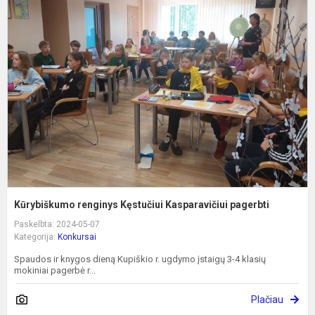
r
K
K
p
Kūrybiškumo renginys Kęstučiui Kasparavičiui pagerbti
Paskelbta: 2024-05-07
Kategorija:
Konkursai
Spaudos ir knygos dieną Kupiškio r. ugdymo įstaigų 3-4 klasių
mokiniai pagerbė r...
Plačiau