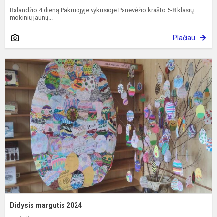
Balandžio 4 dieną Pakruojyje vykusioje Panevėžio krašto 5-8 klasių
mokinių jaunų...
Plačiau
D
m
2
Didysis margutis 2024