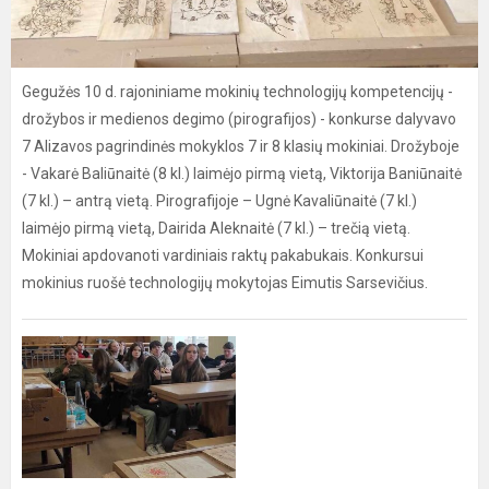
Gegužės 10 d. rajoniniame mokinių technologijų kompetencijų -
drožybos ir medienos degimo (pirografijos) - konkurse dalyvavo
7 Alizavos pagrindinės mokyklos 7 ir 8 klasių mokiniai. Drožyboje
- Vakarė Baliūnaitė (8 kl.) laimėjo pirmą vietą, Viktorija Baniūnaitė
(7 kl.) – antrą vietą. Pirografijoje – Ugnė Kavaliūnaitė (7 kl.)
laimėjo pirmą vietą, Dairida Aleknaitė (7 kl.) – trečią vietą.
Mokiniai apdovanoti vardiniais raktų pakabukais. Konkursui
mokinius ruošė technologijų mokytojas Eimutis Sarsevičius.