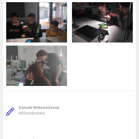
Danutė Miknevičienė
Bibliotekininkė