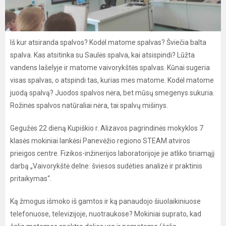
Iš kur atsiranda spalvos? Kodėl matome spalvas? Šviečia balta
spalva. Kas atsitinka su Saulės spalva, kai atsispindi? Lūžta
vandens lašelyje ir matome vaivorykštės spalvas. Kūnai sugeria
visas spalvas, o atspindi tas, kurias mes matome. Kodėl matome
juodą spalvą? Juodos spalvos nėra, bet mūsų smegenys sukuria.
Rožinės spalvos natūraliai nėra, tai spalvų mišinys.
Gegužės 22 dieną Kupiškio r. Alizavos pagrindinės mokyklos 7
klasės mokiniai lankėsi Panevėžio regiono STEAM atviros
prieigos centre. Fizikos-inžinerijos laboratorijoje jie atliko tiriamąjį
darbą „Vaivorykštė delne: šviesos sudėties analizė ir praktinis
pritaikymas“.
Ką žmogus išmoko iš gamtos ir ką panaudojo šiuolaikiniuose
telefonuose, televizijoje, nuotraukose? Mokiniai suprato, kad