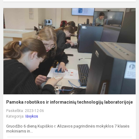
P
r
ir
i
t
l
Pamoka robotikos ir informacinių technologijų laboratorijoje
Paskelbta: 2023-12-06
Kategorija:
Išvykos
Gruodžio 6 dieną Kupiškio r. Alizavos pagrindinės mokyklos 7 klasės
mokiniams in...