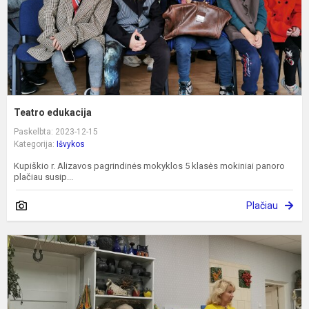
Teatro edukacija
Paskelbta: 2023-12-15
Kategorija:
Išvykos
Kupiškio r. Alizavos pagrindinės mokyklos 5 klasės mokiniai panoro
plačiau susip...
Plačiau
K
e