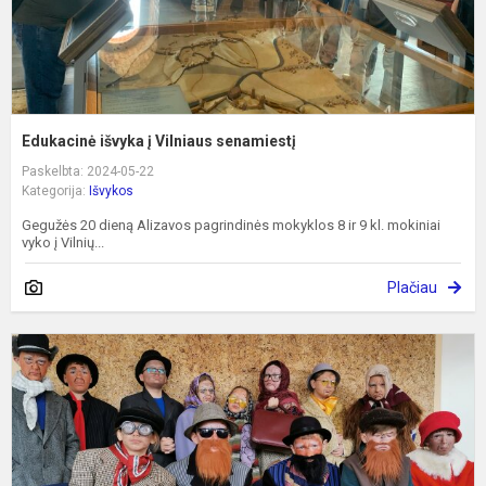
Edukacinė išvyka į Vilniaus senamiestį
Paskelbta: 2024-05-22
Kategorija:
Išvykos
Gegužės 20 dieną Alizavos pagrindinės mokyklos 8 ir 9 kl. mokiniai
vyko į Vilnių...
Plačiau
T
e