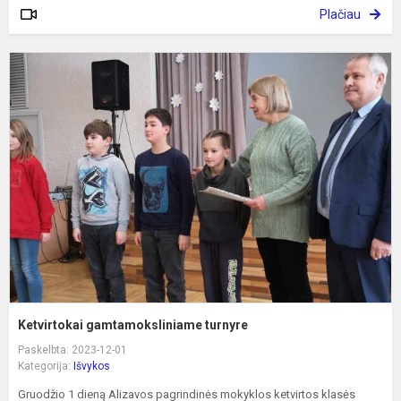
Plačiau
K
g
t
Ketvirtokai gamtamoksliniame turnyre
Paskelbta: 2023-12-01
Kategorija:
Išvykos
Gruodžio 1 dieną Alizavos pagrindinės mokyklos ketvirtos klasės