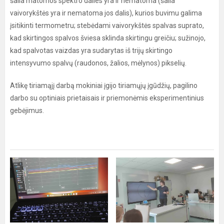
šalia matomos spektro dalies yra ir nematoma (šalia
vaivorykštės yra ir nematoma jos dalis), kurios buvimu galima
įsitikinti termometru; stebėdami vaivorykštės spalvas suprato,
kad skirtingos spalvos šviesa sklinda skirtingu greičiu; sužinojo,
kad spalvotas vaizdas yra sudarytas iš trijų skirtingo
intensyvumo spalvų (raudonos, žalios, mėlynos) pikselių.
Atlikę tiriamąjį darbą mokiniai įgijo tiriamųjų įgūdžių, pagilino
darbo su optiniais prietaisais ir priemonėmis eksperimentinius
gebėjimus.