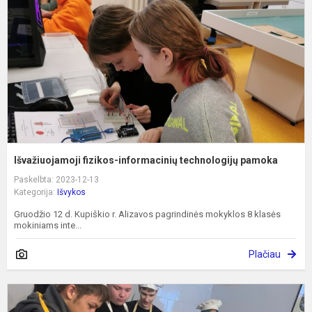
t
p
Išvažiuojamoji fizikos-informacinių technologijų pamoka
Paskelbta: 2023-12-13
Kategorija:
Išvykos
Gruodžio 12 d. Kupiškio r. Alizavos pagrindinės mokyklos 8 klasės
mokiniams inte...
Plačiau
E
„