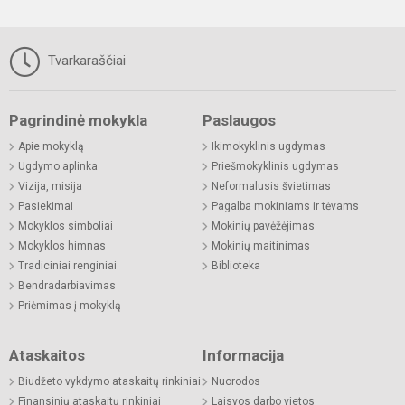
Tvarkaraščiai
Pagrindinė mokykla
Paslaugos
Apie mokyklą
Ikimokyklinis ugdymas
Ugdymo aplinka
Priešmokyklinis ugdymas
Vizija, misija
Neformalusis švietimas
Pasiekimai
Pagalba mokiniams ir tėvams
Mokyklos simboliai
Mokinių pavėžėjimas
Mokyklos himnas
Mokinių maitinimas
Tradiciniai renginiai
Biblioteka
Bendradarbiavimas
Priėmimas į mokyklą
Ataskaitos
Informacija
Biudžeto vykdymo ataskaitų rinkiniai
Nuorodos
Finansinių ataskaitų rinkiniai
Laisvos darbo vietos