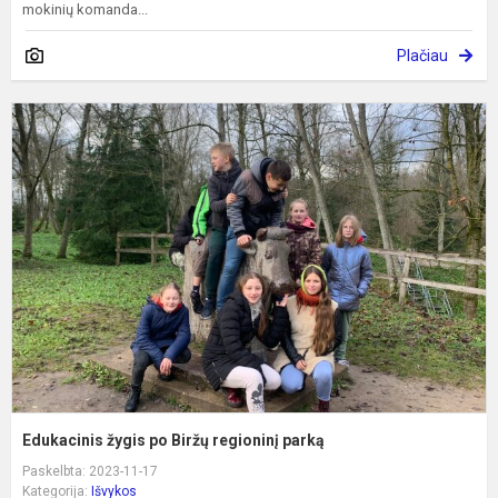
mokinių komanda...
Plačiau
E
ž
p
B
r
p
Edukacinis žygis po Biržų regioninį parką
Paskelbta: 2023-11-17
Kategorija:
Išvykos