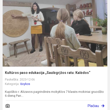
K
p
e
„
r
K
Kultūros paso edukacija „Saulėgrįžos ratu: Kalėdos“
Paskelbta: 2023-12-06
Kategorija:
Išvykos
Kupiškio r. Alizavos pagrindinės mokyklos 7 klasės mokiniai gruodžio
6 dieną Pan...
Plačiau