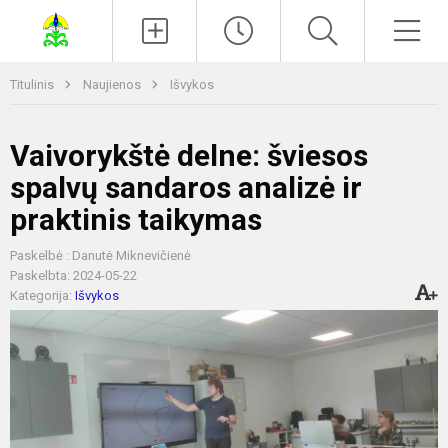
Paieška
Men
Titulinis
Naujienos
Išvykos
Vaivorykštė delne: šviesos
spalvų sandaros analizė ir
praktinis taikymas
Paskelbė : Danutė Miknevičienė
Paskelbta: 2024-05-22
Kategorija:
Išvykos