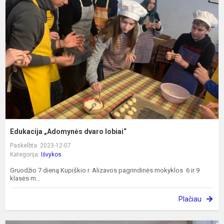
d
l
Edukacija „Adomynės dvaro lobiai“
Paskelbta: 2023-12-07
Kategorija:
Išvykos
Gruodžio 7 dieną Kupiškio r. Alizavos pagrindinės mokyklos 6 ir 9
klasės m...
Plačiau