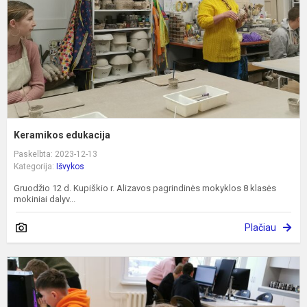
Keramikos edukacija
Paskelbta: 2023-12-13
Kategorija:
Išvykos
Gruodžio 12 d. Kupiškio r. Alizavos pagrindinės mokyklos 8 klasės
mokiniai dalyv...
Plačiau
I
f
i