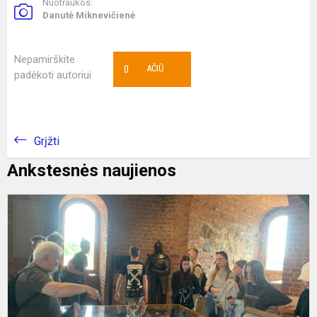
Nuotraukos:
Danutė Miknevičienė
Nepamirškite
0
AČIŪ
padėkoti autoriui
Grįžti
Ankstesnės naujienos
E
i
į
V
s