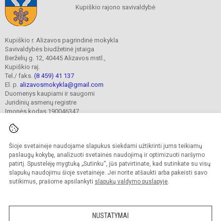
Kupiškio rajono savivaldybė
Kupiškio r. Alizavos pagrindinė mokykla
Savivaldybės biudžetinė įstaiga
Berželių g. 12, 40445 Alizavos mstl.,
Kupiškio raj.
Tel./ faks.
(8 459) 41 137
El. p.
alizavosmokykla@gmail.com
Duomenys kaupiami ir saugomi
Juridinių asmenų registre
Įmonės kodas 190046347
Šioje svetainėje naudojame slapukus siekdami užtikrinti jums teikiamų
© 2023. Kupiškio r. Alizavos pagrindinė mokykla. Visos teisės saugomos.
Kopijuoti turinį be raštiško įstaigos administracijos sutikimo griežtai draudžiama.
paslaugų kokybę, analizuoti svetainės naudojimą ir optimizuoti naršymo
patirtį. Spustelėję mygtuką „Sutinku“, jūs patvirtinate, kad sutinkate su visų
Prieinamumo paraiška
Slapukų valdymas
slapukų naudojimu šioje svetainėje. Jei norite atšaukti arba pakeisti savo
sutikimus, prašome apsilankyti
slapukų valdymo puslapyje
.
Sumanus būdas atnaujinti
mokyklos interneto
svetainę
NUSTATYMAI