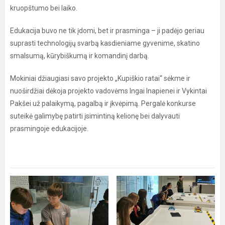
kruopštumo bei laiko.
Edukacija buvo ne tik įdomi, bet ir prasminga – ji padėjo geriau
suprasti technologijų svarbą kasdieniame gyvenime, skatino
smalsumą, kūrybiškumą ir komandinį darbą.
Mokiniai džiaugiasi savo projekto „Kupiškio ratai“ sėkme ir
nuoširdžiai dėkoja projekto vadovėms Ingai Inapienei ir Vykintai
Pakšei už palaikymą, pagalbą ir įkvėpimą. Pergalė konkurse
suteikė galimybę patirti įsimintiną kelionę bei dalyvauti
prasmingoje edukacijoje.