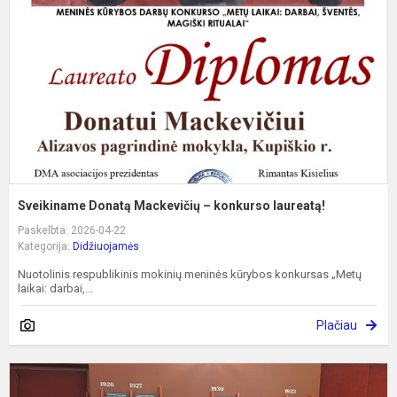
–
k
l
Sveikiname Donatą Mackevičių – konkurso laureatą!
Paskelbta: 2026-04-22
Kategorija:
Didžiuojamės
Nuotolinis respublikinis mokinių meninės kūrybos konkursas „Metų
laikai: darbai,...
Plačiau
A
p