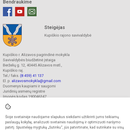
Bendraukime
Steigėjas
Kupiškio rajono savivaldybė
Kupiškio r. Alizavos pagrindinė mokykla
Savivaldybės biudžetinė įstaiga
Berželių g. 12, 40445 Alizavos mstl.,
Kupiškio raj.
Tel./ faks.
(8 459) 41 137
El. p.
alizavosmokykla@gmail.com
Duomenys kaupiami ir saugomi
Juridinių asmenų registre
Įmonės kodas 190046347
Šioje svetainėje naudojame slapukus siekdami užtikrinti jums teikiamų
© 2023. Kupiškio r. Alizavos pagrindinė mokykla. Visos teisės saugomos.
Kopijuoti turinį be raštiško įstaigos administracijos sutikimo griežtai draudžiama.
paslaugų kokybę, analizuoti svetainės naudojimą ir optimizuoti naršymo
patirtį. Spustelėję mygtuką „Sutinku“, jūs patvirtinate, kad sutinkate su visų
Prieinamumo paraiška
Slapukų valdymas