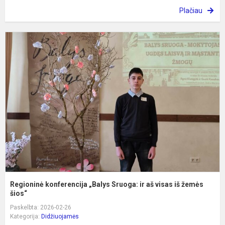
Plačiau
R
k
„
S
ir
a
v
i
ž
Regioninė konferencija „Balys Sruoga: ir aš visas iš žemės
šios“
Paskelbta: 2026-02-26
Kategorija:
Didžiuojamės