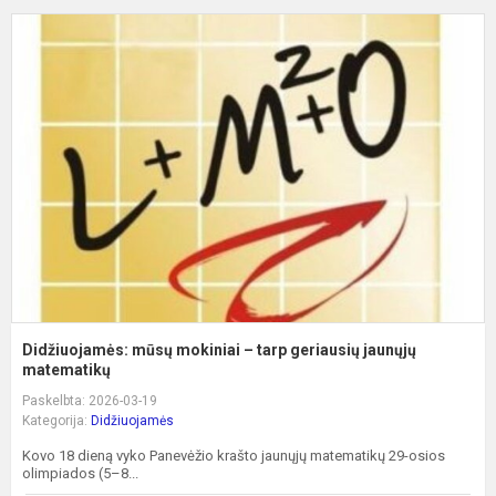
D
m
m
–
t
g
j
m
Didžiuojamės: mūsų mokiniai – tarp geriausių jaunųjų
matematikų
Paskelbta: 2026-03-19
Kategorija:
Didžiuojamės
Kovo 18 dieną vyko Panevėžio krašto jaunųjų matematikų 29-osios
olimpiados (5–8...