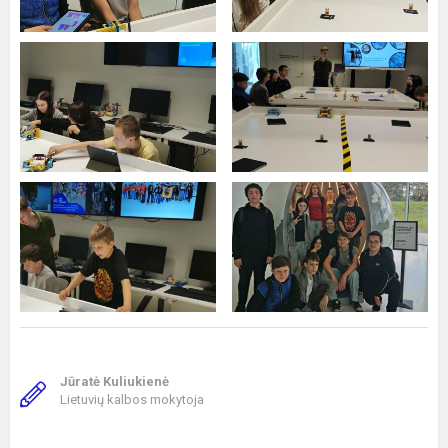
Jūratė Kuliukienė
Lietuvių kalbos mokytoja