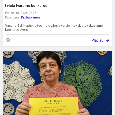
I vieta tvarumo konkurse
Paskelbta: 2026-02-06
Kategorija:
Didžiuojamės
Vasario 5 d. Kupiškio technologijos ir verslo mokykloje vykusiame
konkurse „Vers...
Plačiau
G
u
p
d