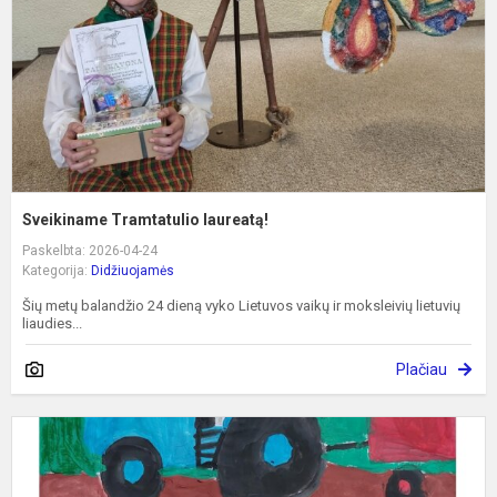
Sveikiname Tramtatulio laureatą!
Paskelbta: 2026-04-24
Kategorija:
Didžiuojamės
Šių metų balandžio 24 dieną vyko Lietuvos vaikų ir moksleivių lietuvių
liaudies...
Plačiau
S
D
M