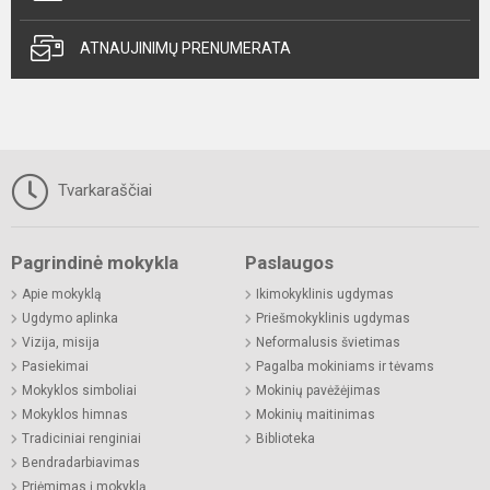
ATNAUJINIMŲ PRENUMERATA
Tvarkaraščiai
Pagrindinė mokykla
Paslaugos
Apie mokyklą
Ikimokyklinis ugdymas
Ugdymo aplinka
Priešmokyklinis ugdymas
Vizija, misija
Neformalusis švietimas
Pasiekimai
Pagalba mokiniams ir tėvams
Mokyklos simboliai
Mokinių pavėžėjimas
Mokyklos himnas
Mokinių maitinimas
Tradiciniai renginiai
Biblioteka
Bendradarbiavimas
Priėmimas į mokyklą