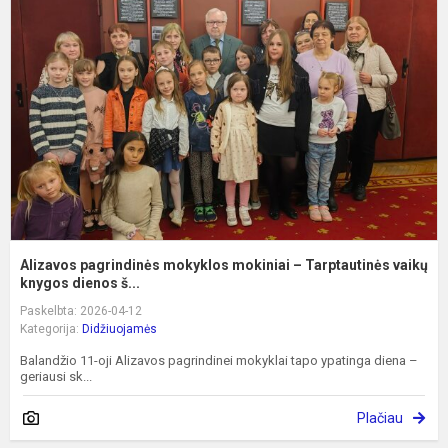
m
m
–
T
v
Alizavos pagrindinės mokyklos mokiniai – Tarptautinės vaikų
knygos dienos š...
Paskelbta: 2026-04-12
Kategorija:
Didžiuojamės
Balandžio 11-oji Alizavos pagrindinei mokyklai tapo ypatinga diena –
geriausi sk...
Plačiau