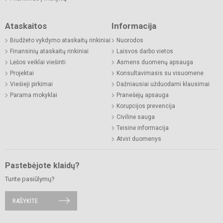
Ataskaitos
Informacija
Biudžeto vykdymo ataskaitų rinkiniai
Nuorodos
Finansinių ataskaitų rinkiniai
Laisvos darbo vietos
Lėšos veiklai viešinti
Asmens duomenų apsauga
Projektai
Konsultavimasis su visuomene
Viešieji pirkimai
Dažniausiai užduodami klausimai
Parama mokyklai
Pranešėjų apsauga
Korupcijos prevencija
Civilinė sauga
Teisinė informacija
Atviri duomenys
Pastebėjote klaidų?
Turite pasiūlymų?
RAŠYKITE