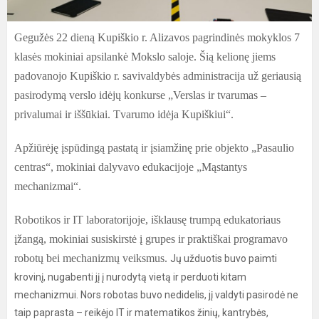
Gegužės 22 dieną Kupiškio r. Alizavos pagrindinės mokyklos 7
klasės mokiniai apsilankė Mokslo saloje. Šią kelionę jiems
padovanojo Kupiškio r. savivaldybės administracija už geriausią
pasirodymą verslo idėjų konkurse „Verslas ir tvarumas –
privalumai ir iššūkiai. Tvarumo idėja Kupiškiui“.
Apžiūrėję įspūdingą pastatą ir įsiamžinę prie objekto „Pasaulio
centras“, mokiniai dalyvavo edukacijoje „Mąstantys
mechanizmai“.
Robotikos ir IT laboratorijoje, išklausę trumpą edukatoriaus
įžangą, mokiniai susiskirstė į grupes ir praktiškai programavo
robotų bei mechanizmų veiksmus.
Jų užduotis buvo paimti
krovinį, nugabenti jį į nurodytą vietą ir perduoti kitam
mechanizmui. Nors robotas buvo nedidelis, jį valdyti pasirodė ne
taip paprasta – reikėjo IT ir matematikos žinių, kantrybės,