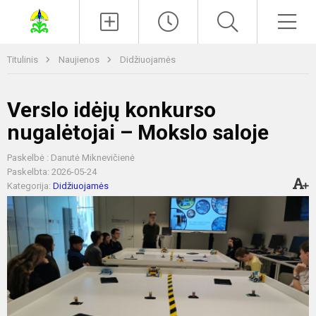
Paieška
Men
Titulinis
Naujienos
Didžiuojamės
Verslo idėjų konkurso
nugalėtojai – Mokslo saloje
Paskelbė : Danutė Miknevičienė
Paskelbta: 2026-05-24
Kategorija:
Didžiuojamės