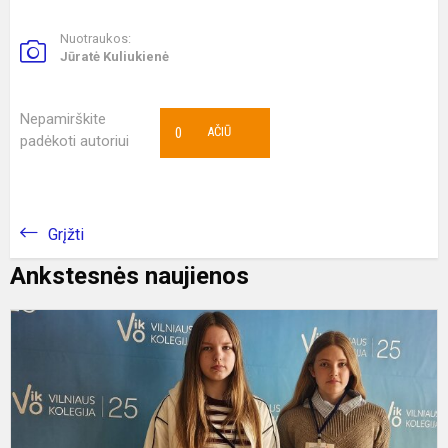
Nuotraukos:
Jūratė Kuliukienė
Nepamirškite
0
AČIŪ
padėkoti autoriui
Grįžti
Ankstesnės naujienos
A
m
–
r
b
o