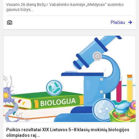
Vasario 26 dieną Biržų r. Vabalninko kavinėje „Meldynas“ susirinko
gausus būrys...
Plačiau
P
r
X
L
5
8
k
m
b
Puikūs rezultatai XIX Lietuvos 5–8 klasių mokinių biologijos
olimpiados raj...