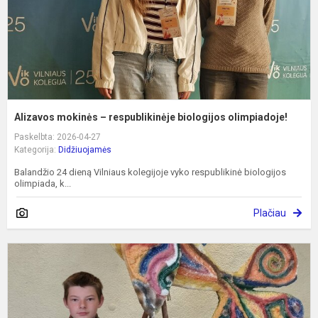
Alizavos mokinės – respublikinėje biologijos olimpiadoje!
Paskelbta: 2026-04-27
Kategorija:
Didžiuojamės
Balandžio 24 dieną Vilniaus kolegijoje vyko respublikinė biologijos
olimpiada, k...
Plačiau
S
T
l