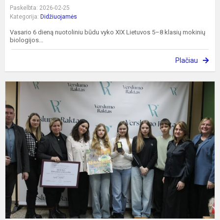
Paskelbta: 2026-02-25
Kategorija:
Didžiuojamės
Vasario 6 dieną nuotoliniu būdu vyko XIX Lietuvos 5–8 klasių mokinių
biologijos...
Plačiau
I
v
t
k