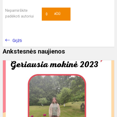
Nepamirškite
0
AČIŪ
padėkoti autoriui
Grįžti
Ankstesnės naujienos
G
M
2