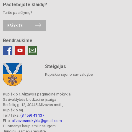
Pastebėjote klaidų?
Turite pasiūlymų?
RAŠYKITE
Bendraukime
Steigėjas
Kupiškio rajono savivaldybė
Kupiškio r. Alizavos pagrindinė mokykla
Savivaldybės biudžetinė įstaiga
Berželių g. 12, 40445 Alizavos mstl.,
Kupiškio raj.
Tel./ faks.
(8 459) 41 137
El. p.
alizavosmokykla@gmail.com
Duomenys kaupiami ir saugomi
Juridinių asmenų registre