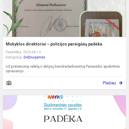
Mokyklos direktoriui – policijos pareigūnų padėka
Paskelbta: 2023-06-13
Kategorija:
Didžiuojamės
Už prevencinę veiklą ir aktyvų bendradarbiavimą Panevėžio apskrities
vyriausiojo...
Plačiau
S
s
2
r