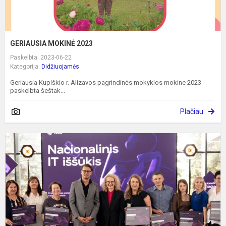
GERIAUSIA MOKINĖ 2023
Paskelbta: 2023-06-22
Kategorija:
Didžiuojamės
Geriausia Kupiškio r. Alizavos pagrindinės mokyklos mokine 2023
paskelbta šeštak...
Plačiau
N
I
i