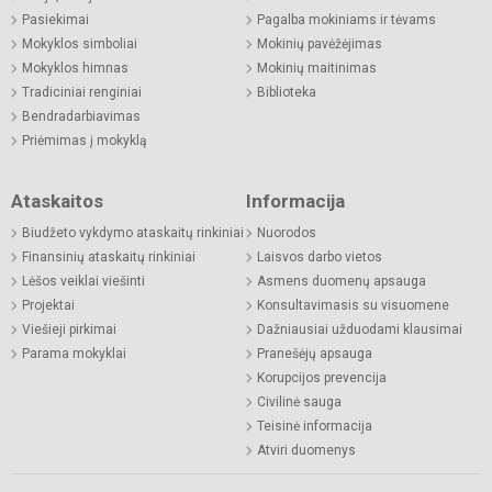
Pasiekimai
Pagalba mokiniams ir tėvams
Mokyklos simboliai
Mokinių pavėžėjimas
Mokyklos himnas
Mokinių maitinimas
Tradiciniai renginiai
Biblioteka
Bendradarbiavimas
Priėmimas į mokyklą
Ataskaitos
Informacija
Biudžeto vykdymo ataskaitų rinkiniai
Nuorodos
Finansinių ataskaitų rinkiniai
Laisvos darbo vietos
Lėšos veiklai viešinti
Asmens duomenų apsauga
Projektai
Konsultavimasis su visuomene
Viešieji pirkimai
Dažniausiai užduodami klausimai
Parama mokyklai
Pranešėjų apsauga
Korupcijos prevencija
Civilinė sauga
Teisinė informacija
Atviri duomenys