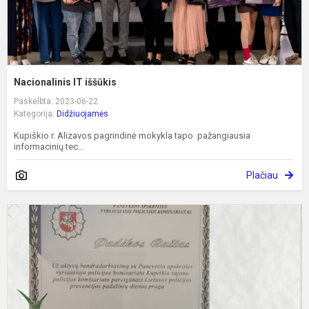
Nacionalinis IT iššūkis
Paskelbta: 2023-06-22
Kategorija:
Didžiuojamės
Kupiškio r. Alizavos pagrindinė mokykla tapo pažangiausia
informacinių tec...
Plačiau
M
d
–
p
p
p