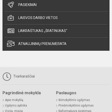
PASIEKIMAI
LAISVOS DARBO VIETOS
LAIKRAŠTUKAS „ŠRATINUKAS“
ATNAUJINIMŲ PRENUMERATA
Tvarkaraščiai
Pagrindinė mokykla
Paslaugos
Apie mokyklą
Ikimokyklinis ugdymas
Ugdymo aplinka
Priešmokyklinis ugdymas
Vizija, misija
Neformalusis švietimas