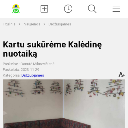
Paieška
Men
Titulinis
Naujienos
Didžiuojamės
Kartu sukūrėme Kalėdinę
nuotaiką
Paskelbė : Danutė Miknevičienė
Paskelbta: 2023-11-29
Kategorija:
Didžiuojamės