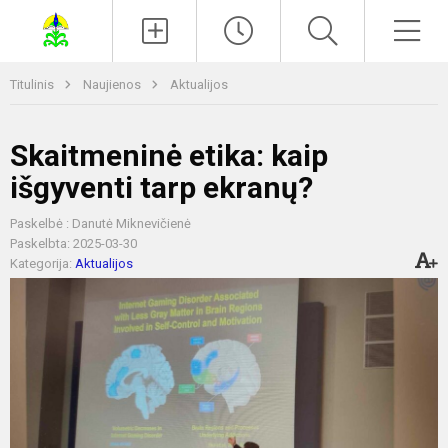
Paieška
Men
Titulinis
Naujienos
Aktualijos
Skaitmeninė etika: kaip
išgyventi tarp ekranų?
Paskelbė : Danutė Miknevičienė
Paskelbta: 2025-03-30
Kategorija:
Aktualijos