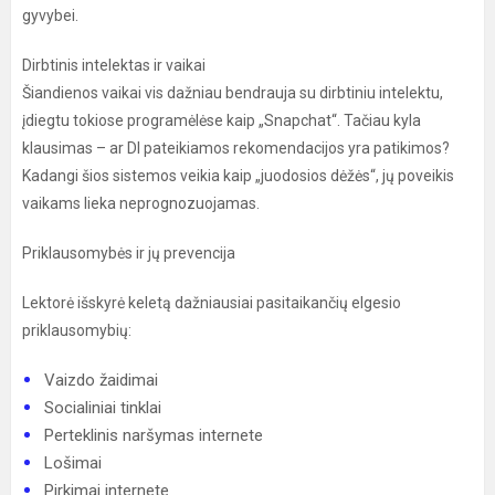
gyvybei.
Dirbtinis intelektas ir vaikai
Šiandienos vaikai vis dažniau bendrauja su dirbtiniu intelektu,
įdiegtu tokiose programėlėse kaip „Snapchat“. Tačiau kyla
klausimas – ar DI pateikiamos rekomendacijos yra patikimos?
Kadangi šios sistemos veikia kaip „juodosios dėžės“, jų poveikis
vaikams lieka neprognozuojamas.
Priklausomybės ir jų prevencija
Lektorė išskyrė keletą dažniausiai pasitaikančių elgesio
priklausomybių:
Vaizdo žaidimai
Socialiniai tinklai
Perteklinis naršymas internete
Lošimai
Pirkimai internete