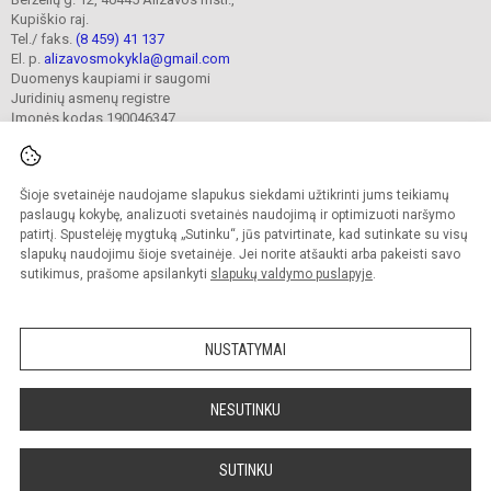
Kupiškio raj.
Tel./ faks.
(8 459) 41 137
El. p.
alizavosmokykla@gmail.com
Duomenys kaupiami ir saugomi
Juridinių asmenų registre
Įmonės kodas 190046347
Šioje svetainėje naudojame slapukus siekdami užtikrinti jums teikiamų
© 2023. Kupiškio r. Alizavos pagrindinė mokykla. Visos teisės saugomos.
Kopijuoti turinį be raštiško įstaigos administracijos sutikimo griežtai draudžiama.
paslaugų kokybę, analizuoti svetainės naudojimą ir optimizuoti naršymo
patirtį. Spustelėję mygtuką „Sutinku“, jūs patvirtinate, kad sutinkate su visų
Prieinamumo paraiška
Slapukų valdymas
slapukų naudojimu šioje svetainėje. Jei norite atšaukti arba pakeisti savo
sutikimus, prašome apsilankyti
slapukų valdymo puslapyje
.
Sumanus būdas atnaujinti
mokyklos interneto
svetainę
NUSTATYMAI
NESUTINKU
SUTINKU