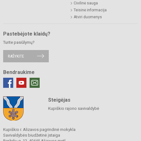
Civilinė sauga
Teisinė informacija
Atviri duomenys
Pastebėjote klaidų?
Turite pasiūlymų?
RAŠYKITE
Bendraukime
Steigėjas
Kupiškio rajono savivaldybė
Kupiškio r. Alizavos pagrindinė mokykla
Savivaldybės biudžetinė įstaiga
Berželių g. 12, 40445 Alizavos mstl.,