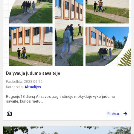
Dalyvauja judumo savaitėje
Paskelbta: 2023-09-19
Kategorija:
Aktualijos
Rugsėjo18 dieną Alizavos pagrindinėje mokykloje vyko judumo
savaitė, kurios metu...
Plačiau
I