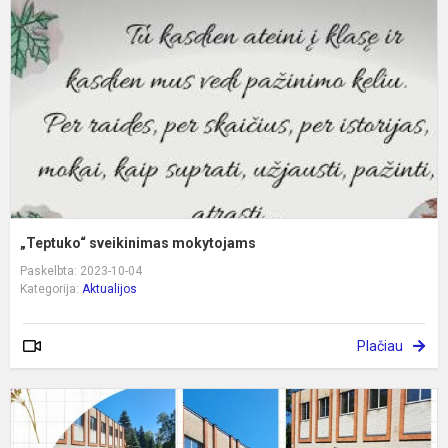
„Teptuko“ sveikinimas mokytojams
Paskelbta: 2023-10-04
Kategorija:
Aktualijos
Plačiau
D
j
s