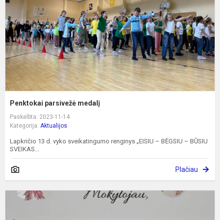
Penktokai parsivežė medalį
Paskelbta: 2023-11-14
Kategorija:
Aktualijos
Lapkričio 13 d. vyko sveikatingumo renginys „EISIU – BĖGSIU – BŪSIU
SVEIKAS...
Plačiau
„
s
m