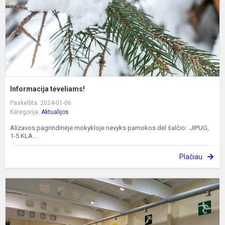
Informacija tėveliams!
Paskelbta: 2024-01-06
Kategorija:
Aktualijos
Alizavos pagrindinėje mokykloje nevyks pamokos dėl šalčio: JIPUG,
1-5 KLA...
Plačiau
P
p
m