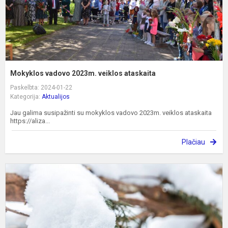
Mokyklos vadovo 2023m. veiklos ataskaita
Paskelbta: 2024-01-22
Kategorija:
Aktualijos
Jau galima susipažinti su mokyklos vadovo 2023m. veiklos ataskaita
https://aliza...
Plačiau
I
t