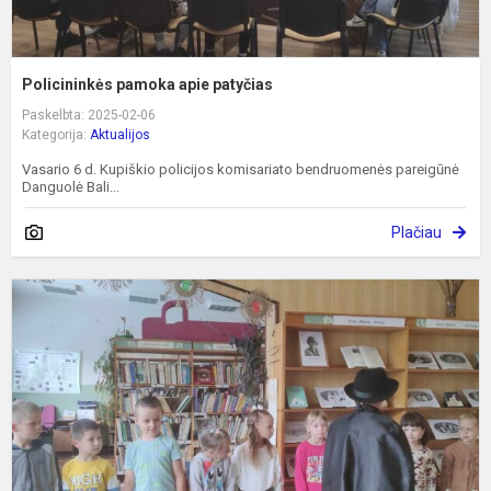
Policininkės pamoka apie patyčias
Paskelbta: 2025-02-06
Kategorija:
Aktualijos
Vasario 6 d. Kupiškio policijos komisariato bendruomenės pareigūnė
Danguolė Bali...
Plačiau
P
p
s
b