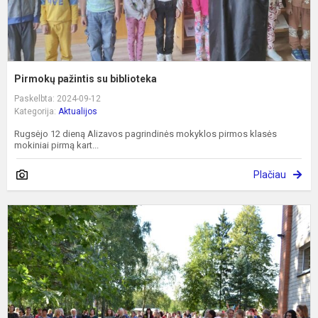
Pirmokų pažintis su biblioteka
Paskelbta: 2024-09-12
Kategorija:
Aktualijos
Rugsėjo 12 dieną Alizavos pagrindinės mokyklos pirmos klasės
mokiniai pirmą kart...
Plačiau
M
v
2
v
a