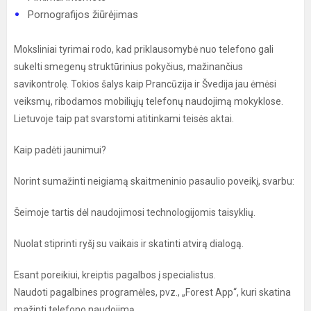
Pornografijos žiūrėjimas
Moksliniai tyrimai rodo, kad priklausomybė nuo telefono gali
sukelti smegenų struktūrinius pokyčius, mažinančius
savikontrolę. Tokios šalys kaip Prancūzija ir Švedija jau ėmėsi
veiksmų, ribodamos mobiliųjų telefonų naudojimą mokyklose.
Lietuvoje taip pat svarstomi atitinkami teisės aktai.
Kaip padėti jaunimui?
Norint sumažinti neigiamą skaitmeninio pasaulio poveikį, svarbu:
Šeimoje tartis dėl naudojimosi technologijomis taisyklių.
Nuolat stiprinti ryšį su vaikais ir skatinti atvirą dialogą.
Esant poreikiui, kreiptis pagalbos į specialistus.
Naudoti pagalbines programėles, pvz., „Forest App“, kuri skatina
mažinti telefono naudojimą.