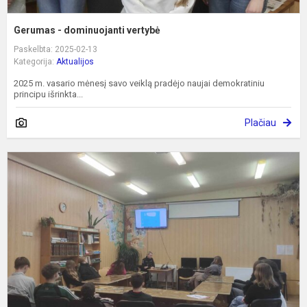
Gerumas - dominuojanti vertybė
Paskelbta: 2025-02-13
Kategorija:
Aktualijos
2025 m. vasario mėnesį savo veiklą pradėjo naujai demokratiniu
principu išrinkta...
Plačiau
P
p
a
p