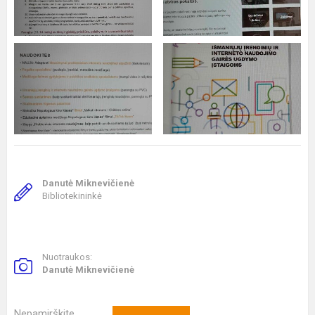
Danutė Miknevičienė
Bibliotekininkė
Nuotraukos:
Danutė Miknevičienė
Nepamirškite