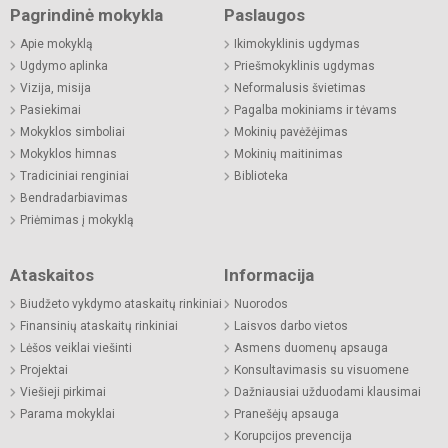
Pagrindinė mokykla
Paslaugos
Apie mokyklą
Ikimokyklinis ugdymas
Ugdymo aplinka
Priešmokyklinis ugdymas
Vizija, misija
Neformalusis švietimas
Pasiekimai
Pagalba mokiniams ir tėvams
Mokyklos simboliai
Mokinių pavėžėjimas
Mokyklos himnas
Mokinių maitinimas
Tradiciniai renginiai
Biblioteka
Bendradarbiavimas
Priėmimas į mokyklą
Ataskaitos
Informacija
Biudžeto vykdymo ataskaitų rinkiniai
Nuorodos
Finansinių ataskaitų rinkiniai
Laisvos darbo vietos
Lėšos veiklai viešinti
Asmens duomenų apsauga
Projektai
Konsultavimasis su visuomene
Viešieji pirkimai
Dažniausiai užduodami klausimai
Parama mokyklai
Pranešėjų apsauga
Korupcijos prevencija