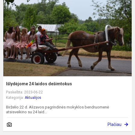
2
l
d
Išlydėjome 24 laidos dešimtokus
Paskelbta: 2023-06-22
Kategorija:
Aktualijos
Birželio 22 d. Alizavos pagrindinės mokyklos bendruomenė
atsisveikino su 24 laid...
Plačiau