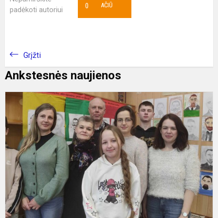
0
AČIŪ
padėkoti autoriui
Grįžti
Ankstesnės naujienos
G
-
d
v