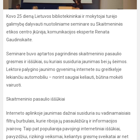
Kovo 25 dieną Lietuvos bibliotekininkai ir mokytojai turėjo
galimybę dalyvauti nuotoliniame seminare su Skaitmeninės
etikos centro įkūrėja, komunikacijos eksperte Renata
Gaudinskaite.
Seminare buvo aptartos pagrindinės skaitmeninio pasaulio
grėsmės ir iššūkiai, su kuriais susiduria jaunimas bei jų šeimos.
Lektorė palygino jaunimo gyvenimą internete su greitkelyje
lekiančiu automobiliu – norint saugiai keliauti, būtina mokėti
vairuoti.
Skaitmeninio pasaulio iššūkiai
Interneto aplinkoje jaunimas dažnai susiduria su vadinamaisiais
filtrų burbulais, kurie riboja jų pasaulėžiūrą ir informacijos
įvairovę. Taip pat populiarėja pavojingi internetiniai iššūkiai,
pavyzdžiui, rizikingi veiksmai, keliantys grėsmę sveikatai ar net