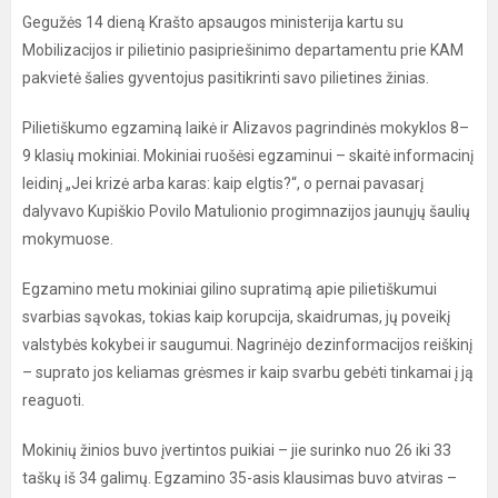
Gegužės 14 dieną Krašto apsaugos ministerija kartu su
Mobilizacijos ir pilietinio pasipriešinimo departamentu prie KAM
pakvietė šalies gyventojus pasitikrinti savo pilietines žinias.
Pilietiškumo egzaminą laikė ir Alizavos pagrindinės mokyklos 8–
9 klasių mokiniai. Mokiniai ruošėsi egzaminui – skaitė informacinį
leidinį „Jei krizė arba karas: kaip elgtis?“, o pernai pavasarį
dalyvavo Kupiškio Povilo Matulionio progimnazijos jaunųjų šaulių
mokymuose.
Egzamino metu mokiniai gilino supratimą apie pilietiškumui
svarbias sąvokas, tokias kaip korupcija, skaidrumas, jų poveikį
valstybės kokybei ir saugumui. Nagrinėjo dezinformacijos reiškinį
– suprato jos keliamas grėsmes ir kaip svarbu gebėti tinkamai į ją
reaguoti.
Mokinių žinios buvo įvertintos puikiai – jie surinko nuo 26 iki 33
taškų iš 34 galimų. Egzamino 35-asis klausimas buvo atviras –