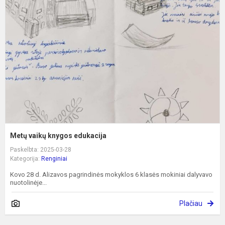
v
k
e
Metų vaikų knygos edukacija
Paskelbta: 2025-03-28
Kategorija:
Renginiai
Kovo 28 d. Alizavos pagrindinės mokyklos 6 klasės mokiniai dalyvavo
nuotolinėje...
Plačiau