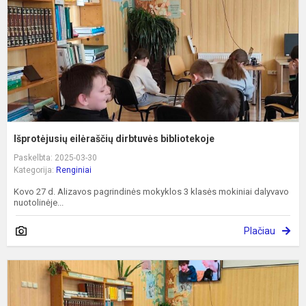
Išprotėjusių eilėraščių dirbtuvės bibliotekoje
Paskelbta: 2025-03-30
Kategorija:
Renginiai
Kovo 27 d. Alizavos pagrindinės mokyklos 3 klasės mokiniai dalyvavo
nuotolinėje...
Plačiau
K
a
s