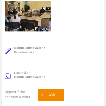
Danutė Miknevičienė
Bibliotekininkė
Nuotraukos:
Danutė Miknevičienė
Nepamirškite
0
AČIŪ
padėkoti autoriui