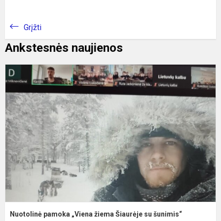
Grįžti
Ankstesnės naujienos
N
p
„
ž
Š
s
š
Nuotolinė pamoka „Viena žiema Šiaurėje su šunimis“