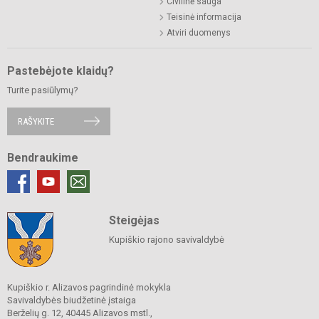
Civilinė sauga
Teisinė informacija
Atviri duomenys
Pastebėjote klaidų?
Turite pasiūlymų?
RAŠYKITE
Bendraukime
Steigėjas
Kupiškio rajono savivaldybė
Kupiškio r. Alizavos pagrindinė mokykla
Savivaldybės biudžetinė įstaiga
Berželių g. 12, 40445 Alizavos mstl.,