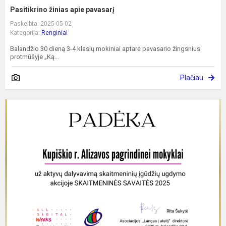
Pasitikrino žinias apie pavasarį
Paskelbta: 2025-05-02
Kategorija:
Renginiai
Balandžio 30 dieną 3-4 klasių mokiniai aptarė pavasario žingsnius
protmūšyje „Ką...
Plačiau
A
į
į
S
s
2
v