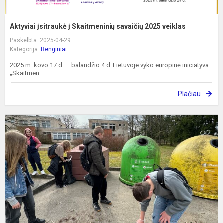
Aktyviai įsitraukė į Skaitmeninių savaičių 2025 veiklas
Paskelbta: 2025-04-29
Kategorija:
Renginiai
2025 m. kovo 17 d. – balandžio 4 d. Lietuvoje vyko europinė iniciatyva
„Skaitmen...
Plačiau
A
„
š
m
r