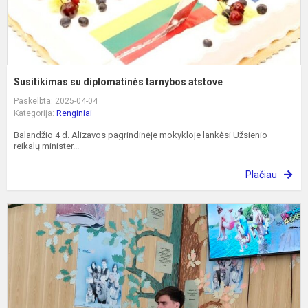
Susitikimas su diplomatinės tarnybos atstove
Paskelbta: 2025-04-04
Kategorija:
Renginiai
Balandžio 4 d. Alizavos pagrindinėje mokykloje lankėsi Užsienio
reikalų minister...
Plačiau
M
s
–
S
s
p