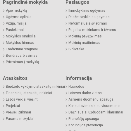
Pagrindinė mokykla
Paslaugos
Apie mokyklą
Ikimokyklinis ugdymas
Ugdymo aplinka
Priešmokyklinis ugdymas
Vizija, misija
Neformalusis švietimas
Pasiekimai
Pagalba mokiniams ir tėvams
Mokyklos simboliai
Mokinių pavėžėjimas
Mokyklos himnas
Mokinių maitinimas
Tradiciniai renginiai
Biblioteka
Bendradarbiavimas
Priėmimas į mokyklą
Ataskaitos
Informacija
Biudžeto vykdymo ataskaitų rinkiniai
Nuorodos
Finansinių ataskaitų rinkiniai
Laisvos darbo vietos
Lėšos veiklai viešinti
Asmens duomenų apsauga
Projektai
Konsultavimasis su visuomene
Viešieji pirkimai
Dažniausiai užduodami klausimai
Parama mokyklai
Pranešėjų apsauga
Korupcijos prevencija