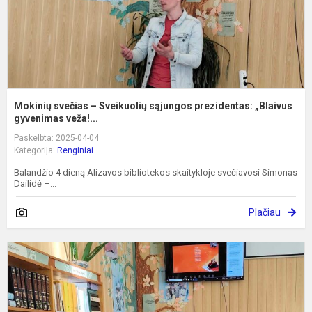
„
Mokinių svečias – Sveikuolių sąjungos prezidentas: „Blaivus
gyvenimas veža!...
Paskelbta: 2025-04-04
Kategorija:
Renginiai
Balandžio 4 dieną Alizavos bibliotekos skaitykloje svečiavosi Simonas
Dailidė –...
Plačiau
I
e
d
b