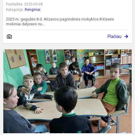
Paskelbta: 2025-05-08
Kategorija:
Renginiai
2025 m. gegužės 8 d. Alizavos pagrindinės mokyklos 8 klasės
mokiniai dalyvavo nu...
Plačiau
P
ž
a
p