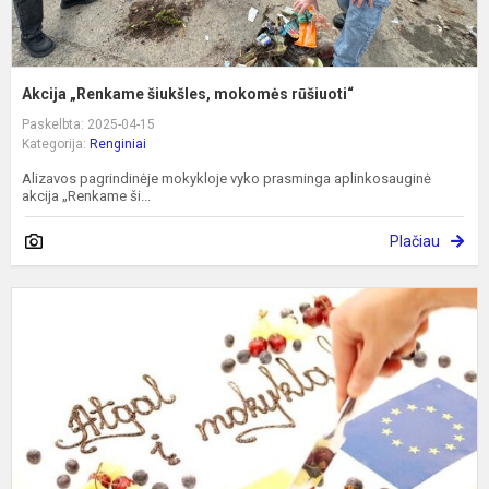
Akcija „Renkame šiukšles, mokomės rūšiuoti“
Paskelbta: 2025-04-15
Kategorija:
Renginiai
Alizavos pagrindinėje mokykloje vyko prasminga aplinkosauginė
akcija „Renkame ši...
Plačiau
S
s
d
t
a