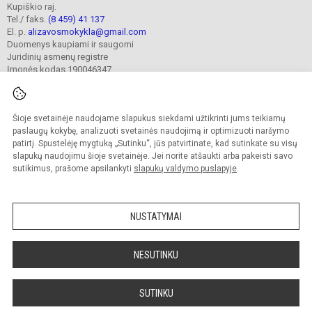
Kupiškio raj.
Tel./ faks.
(8 459) 41 137
El. p.
alizavosmokykla@gmail.com
Duomenys kaupiami ir saugomi
Juridinių asmenų registre
Įmonės kodas 190046347
Šioje svetainėje naudojame slapukus siekdami užtikrinti jums teikiamų
© 2023. Kupiškio r. Alizavos pagrindinė mokykla. Visos teisės saugomos.
Kopijuoti turinį be raštiško įstaigos administracijos sutikimo griežtai draudžiama.
paslaugų kokybę, analizuoti svetainės naudojimą ir optimizuoti naršymo
patirtį. Spustelėję mygtuką „Sutinku“, jūs patvirtinate, kad sutinkate su visų
Prieinamumo paraiška
Slapukų valdymas
slapukų naudojimu šioje svetainėje. Jei norite atšaukti arba pakeisti savo
sutikimus, prašome apsilankyti
slapukų valdymo puslapyje
.
Sumanus būdas atnaujinti
mokyklos interneto
svetainę
NUSTATYMAI
NESUTINKU
SUTINKU