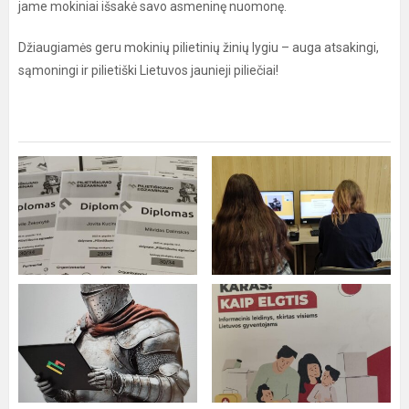
jame mokiniai išsakė savo asmeninę nuomonę.
Džiaugiamės geru mokinių pilietinių žinių lygiu – auga atsakingi,
sąmoningi ir pilietiški Lietuvos jaunieji piliečiai!