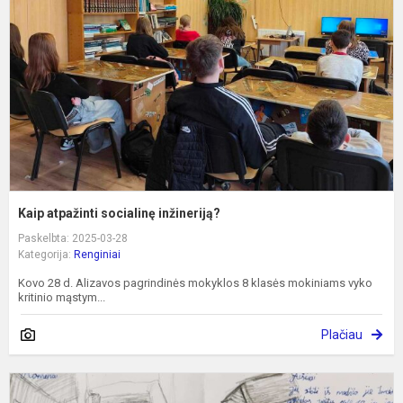
i
Kaip atpažinti socialinę inžineriją?
Paskelbta: 2025-03-28
Kategorija:
Renginiai
Kovo 28 d. Alizavos pagrindinės mokyklos 8 klasės mokiniams vyko
kritinio mąstym...
Plačiau
M