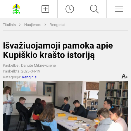
Paieška
Men
Titulinis
Naujienos
Renginiai
Išvažiuojamoji pamoka apie
Kupiškio krašto istoriją
Paskelbė : Danutė Miknevičienė
Paskelbta: 2023-04-19
Kategorija:
Renginiai