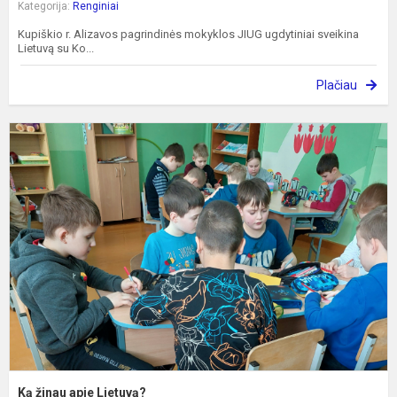
Kategorija:
Renginiai
Kupiškio r. Alizavos pagrindinės mokyklos JIUG ugdytiniai sveikina
Lietuvą su Ko...
Plačiau
K
ž
a
L
Ką žinau apie Lietuvą?