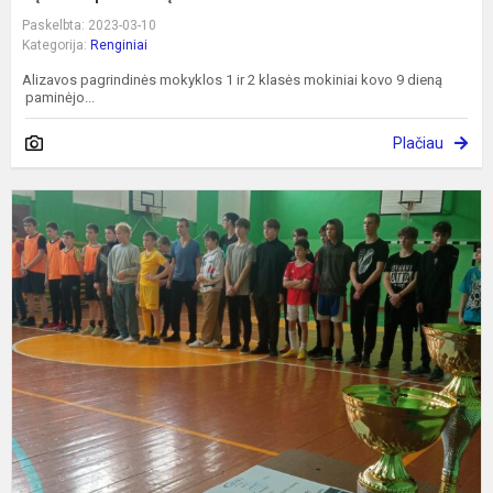
Paskelbta: 2023-03-10
Kategorija:
Renginiai
Alizavos pagrindinės mokyklos 1 ir 2 klasės mokiniai kovo 9 dieną
paminėjo...
Plačiau
F
v