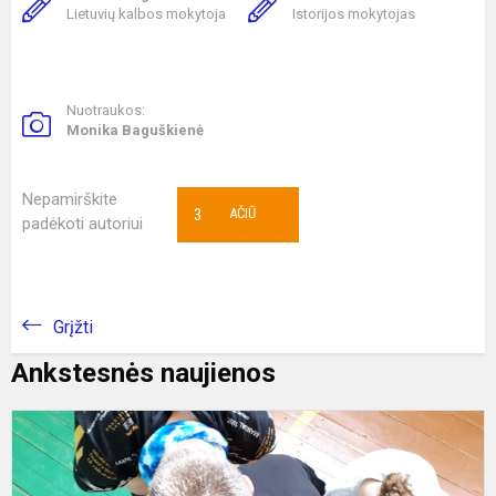
Lietuvių kalbos mokytoja
Istorijos mokytojas
Nuotraukos:
Monika Baguškienė
Nepamirškite
3
AČIŪ
padėkoti autoriui
Grįžti
Ankstesnės naujienos
I
a
k