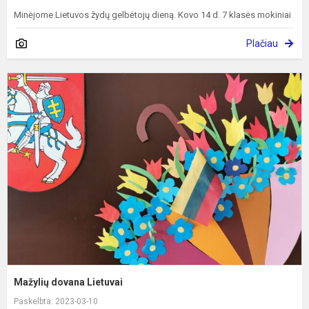
Minėjome Lietuvos žydų gelbėtojų dieną. Kovo 14 d. 7 klasės mokiniai
Plačiau
M
d
L
Mažylių dovana Lietuvai
Paskelbta: 2023-03-10