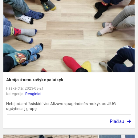
Akcija #nenurašykopalaikyk
Paskelbta: 2023-03-21
Kategorija:
Renginiai
Nebijodami išsiskirti visi Alizavos pagrindinės mokyklos JIUG
ugdytiniai į grupę...
Plačiau
Ž