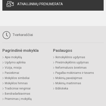
ATNAUJINIMŲ PRENUMERATA
Tvarkaraščiai
Pagrindinė mokykla
Paslaugos
Apie mokyklą
Ikimokyklinis ugdymas
Ugdymo aplinka
Priešmokyklinis ugdymas
Vizija, misija
Neformalusis švietimas
Pasiekimai
Pagalba mokiniams ir tėvams
Mokyklos simboliai
Mokinių pavėžėjimas
Mokyklos himnas
Mokinių maitinimas
Tradiciniai renginiai
Biblioteka
Bendradarbiavimas
Priėmimas į mokyklą