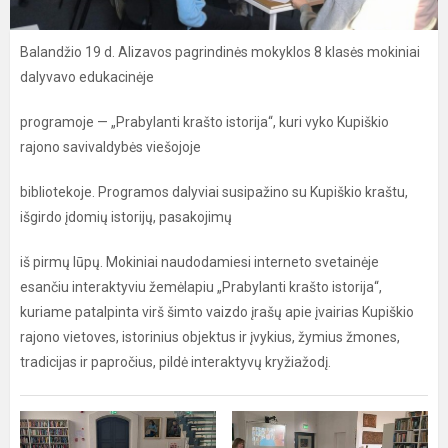
Balandžio 19 d. Alizavos pagrindinės mokyklos 8 klasės mokiniai
dalyvavo edukacinėje
programoje — „Prabylanti krašto istorija“, kuri vyko Kupiškio
rajono savivaldybės viešojoje
bibliotekoje. Programos dalyviai susipažino su Kupiškio kraštu,
išgirdo įdomių istorijų, pasakojimų
iš pirmų lūpų. Mokiniai naudodamiesi interneto svetainėje
esančiu interaktyviu žemėlapiu „Prabylanti krašto istorija“,
kuriame patalpinta virš šimto vaizdo įrašų apie įvairias Kupiškio
rajono vietoves, istorinius objektus ir įvykius, žymius žmones,
tradicijas ir papročius, pildė interaktyvų kryžiažodį.