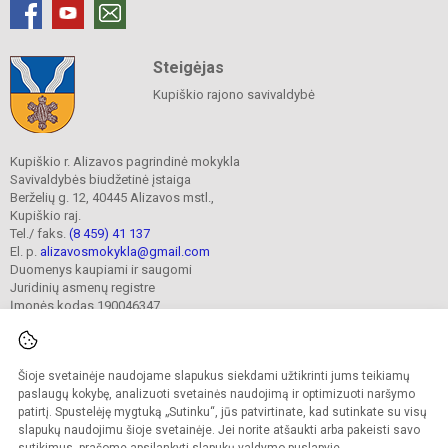
Steigėjas
Kupiškio rajono savivaldybė
Kupiškio r. Alizavos pagrindinė mokykla
Savivaldybės biudžetinė įstaiga
Berželių g. 12, 40445 Alizavos mstl.,
Kupiškio raj.
Tel./ faks.
(8 459) 41 137
El. p.
alizavosmokykla@gmail.com
Duomenys kaupiami ir saugomi
Juridinių asmenų registre
Įmonės kodas 190046347
Šioje svetainėje naudojame slapukus siekdami užtikrinti jums teikiamų
© 2023. Kupiškio r. Alizavos pagrindinė mokykla. Visos teisės saugomos.
Kopijuoti turinį be raštiško įstaigos administracijos sutikimo griežtai draudžiama.
paslaugų kokybę, analizuoti svetainės naudojimą ir optimizuoti naršymo
patirtį. Spustelėję mygtuką „Sutinku“, jūs patvirtinate, kad sutinkate su visų
Prieinamumo paraiška
Slapukų valdymas
slapukų naudojimu šioje svetainėje. Jei norite atšaukti arba pakeisti savo