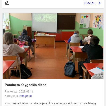
Plačiau
P
K
d
Paminėta Knygnešio diena
Paskelbta: 2023-03-16
Kategorija:
Renginiai
Knygnešiai Lietuvos istorijoje atliko ypatingą vaidmenį. Kovo 16-ąją