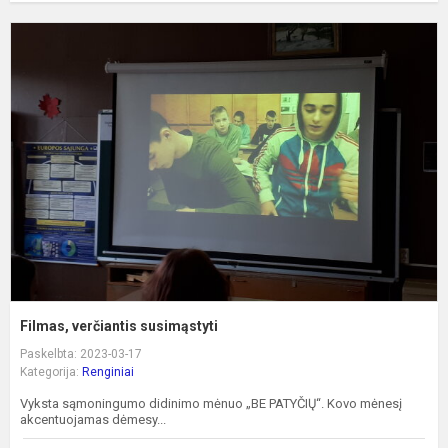
F
v
s
Filmas, verčiantis susimąstyti
Paskelbta: 2023-03-17
Kategorija:
Renginiai
Vyksta sąmoningumo didinimo mėnuo „BE PATYČIŲ“. Kovo mėnesį
akcentuojamas dėmesy...