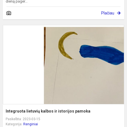
dieną pager...
Plačiau
I
l
k
ir
i
p
Integruota lietuvių kalbos ir istorijos pamoka
Paskelbta: 2023-03-15
Kategorija:
Renginiai