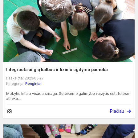
ir
f
u
p
Integruota anglų kalbos ir fizinio ugdymo pamoka
Paskelbta: 2023-03-27
Kategorija:
Renginiai
Mokytis kitaip visada smagu. Suteikėme galimybę varžytis estafetėse
atlieka...
Plačiau
A
#