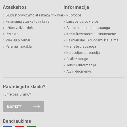
Ataskaitos
Informacija
Biudžeto vykdymo ataskaitų rinkiniai
Nuorodos
Finansinių ataskaitų rinkiniai
Laisvos darbo vietos
Lėšos veiklai viešinti
Asmens duomenų apsauga
Projektai
Konsultavimasis su visuomene
Viešieji pirkimai
Dažniausiai užduodami klausimai
Parama mokyklai
Pranešėjų apsauga
Korupcijos prevencija
Civilinė sauga
Teisinė informacija
Atviri duomenys
Pastebėjote klaidų?
Turite pasiūlymų?
RAŠYKITE
Bendraukime