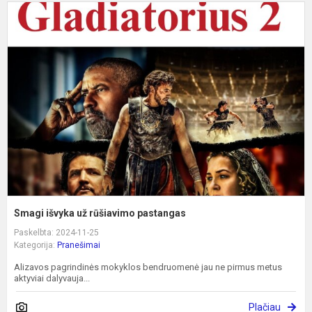
S
i
u
r
p
Smagi išvyka už rūšiavimo pastangas
Paskelbta: 2024-11-25
Kategorija:
Pranešimai
Alizavos pagrindinės mokyklos bendruomenė jau ne pirmus metus
aktyviai dalyvauja...
Plačiau