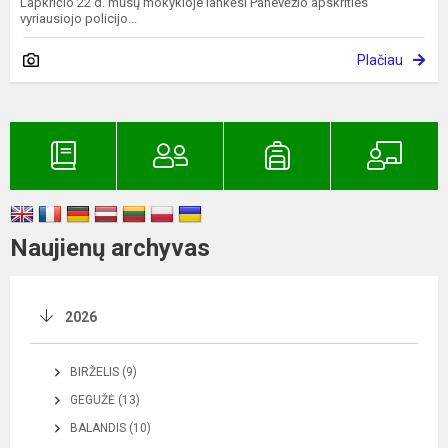
Lapkričio 22 d. mūsų mokykloje lankėsi Panevėžio apskrities
vyriausiojo policijo...
Plačiau
Naujienų archyvas
2026
BIRŽELIS (9)
GEGUŽĖ (13)
BALANDIS (10)