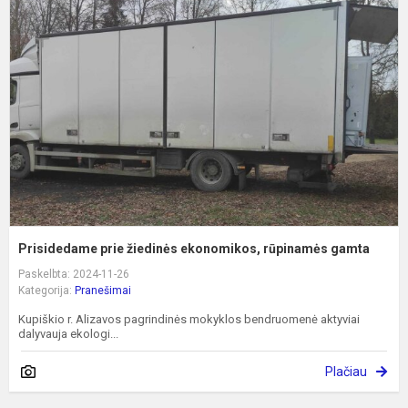
p
ž
e
r
g
Prisidedame prie žiedinės ekonomikos, rūpinamės gamta
Paskelbta: 2024-11-26
Kategorija:
Pranešimai
Kupiškio r. Alizavos pagrindinės mokyklos bendruomenė aktyviai
dalyvauja ekologi...
Plačiau