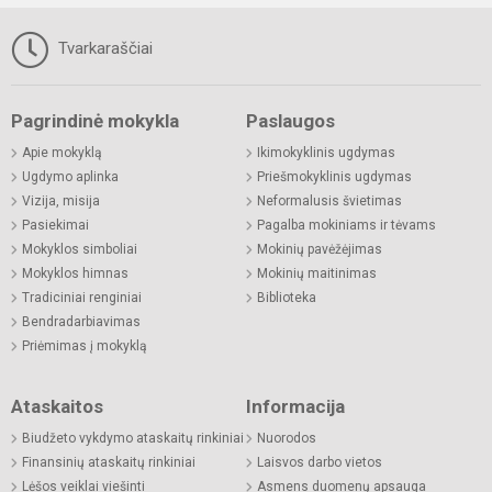
Tvarkaraščiai
Pagrindinė mokykla
Paslaugos
Apie mokyklą
Ikimokyklinis ugdymas
Ugdymo aplinka
Priešmokyklinis ugdymas
Vizija, misija
Neformalusis švietimas
Pasiekimai
Pagalba mokiniams ir tėvams
Mokyklos simboliai
Mokinių pavėžėjimas
Mokyklos himnas
Mokinių maitinimas
Tradiciniai renginiai
Biblioteka
Bendradarbiavimas
Priėmimas į mokyklą
Ataskaitos
Informacija
Biudžeto vykdymo ataskaitų rinkiniai
Nuorodos
Finansinių ataskaitų rinkiniai
Laisvos darbo vietos
Lėšos veiklai viešinti
Asmens duomenų apsauga