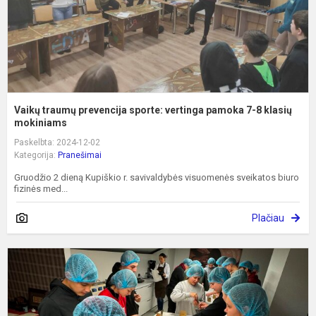
7
8
k
Vaikų traumų prevencija sporte: vertinga pamoka 7-8 klasių
mokiniams
Paskelbta: 2024-12-02
Kategorija:
Pranešimai
Gruodžio 2 dieną Kupiškio r. savivaldybės visuomenės sveikatos biuro
fizinės med...
Plačiau
Š
e