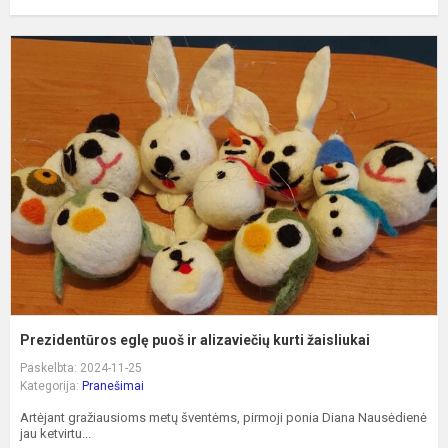
P
e
p
ir
a
k
ž
Prezidentūros eglę puoš ir alizaviečių kurti žaisliukai
Paskelbta: 2024-11-25
Kategorija:
Pranešimai
Artėjant gražiausioms metų šventėms, pirmoji ponia Diana Nausėdienė
jau ketvirtu...