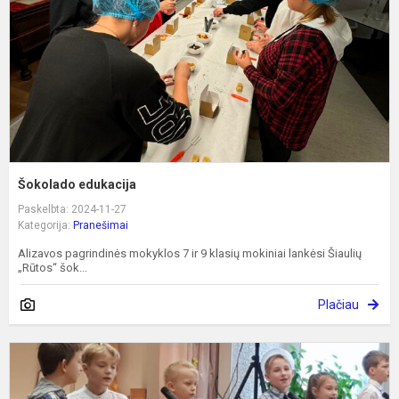
Šokolado edukacija
Paskelbta: 2024-11-27
Kategorija:
Pranešimai
Alizavos pagrindinės mokyklos 7 ir 9 klasių mokiniai lankėsi Šiaulių
„Rūtos“ šok...
Plačiau
D
f
„