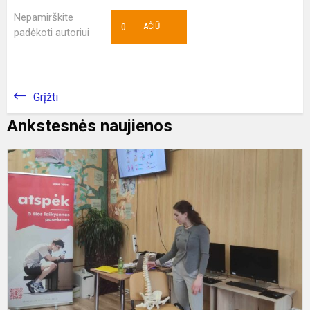
Nepamirškite
0
AČIŪ
padėkoti autoriui
Grįžti
Ankstesnės naujienos
S
p