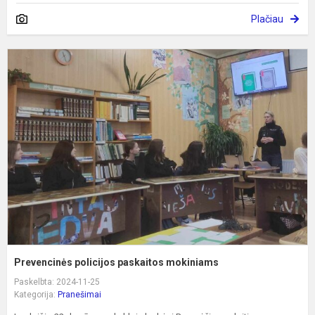
Plačiau
P
p
p
m
Prevencinės policijos paskaitos mokiniams
Paskelbta: 2024-11-25
Kategorija:
Pranešimai