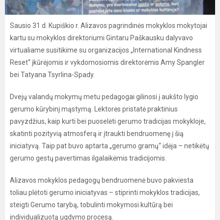
Sausio 31 d. Kupiškio r. Alizavos pagrindinės mokyklos mokytojai
kartu su mokyklos direktoriumi Gintaru Paškausku dalyvavo
virtualiame susitikime su organizacijos „International Kindness
Reset“ įkūrėjomis ir vykdomosiomis direktorėmis Amy Spangler
bei Tatyana Tsyrlina-Spady.
Dvejų valandų mokymų metu pedagogai gilinosi į aukšto lygio
gerumo kūrybinį mąstymą. Lektorės pristatė praktinius
pavyzdžius, kaip kurti bei puoselėti gerumo tradicijas mokykloje,
skatinti pozityvią atmosferą ir įtraukti bendruomenę į šią
iniciatyvą. Taip pat buvo aptarta „gerumo gramų“ idėja – netikėtų
gerumo gestų pavertimas ilgalaikėmis tradicijomis.
Alizavos mokyklos pedagogų bendruomenė buvo pakviesta
toliau plėtoti gerumo iniciatyvas – stiprinti mokyklos tradicijas,
steigti Gerumo tarybą, tobulinti mokymosi kultūrą bei
individualizuotą ugdymo procesą.