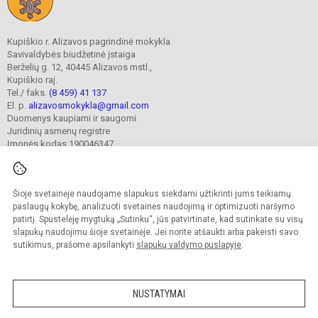
Kupiškio r. Alizavos pagrindinė mokykla
Savivaldybės biudžetinė įstaiga
Berželių g. 12, 40445 Alizavos mstl.,
Kupiškio raj.
Tel./ faks.
(8 459) 41 137
El. p.
alizavosmokykla@gmail.com
Duomenys kaupiami ir saugomi
Juridinių asmenų registre
Įmonės kodas 190046347
Šioje svetainėje naudojame slapukus siekdami užtikrinti jums teikiamų
© 2023. Kupiškio r. Alizavos pagrindinė mokykla. Visos teisės saugomos.
Kopijuoti turinį be raštiško įstaigos administracijos sutikimo griežtai draudžiama.
paslaugų kokybę, analizuoti svetainės naudojimą ir optimizuoti naršymo
patirtį. Spustelėję mygtuką „Sutinku“, jūs patvirtinate, kad sutinkate su visų
Prieinamumo paraiška
Slapukų valdymas
slapukų naudojimu šioje svetainėje. Jei norite atšaukti arba pakeisti savo
sutikimus, prašome apsilankyti
slapukų valdymo puslapyje
.
Sumanus būdas atnaujinti
mokyklos interneto
svetainę
NUSTATYMAI