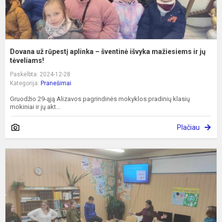
ir
j..
Dovana už rūpestį aplinka – šventinė išvyka mažiesiems ir jų
tėveliams!
Paskelbta: 2024-12-28
Kategorija:
Pranešimai
Gruodžio 29-ąją Alizavos pagrindinės mokyklos pradinių klasių
mokiniai ir jų akt...
Plačiau
V
t
p
s
v
p