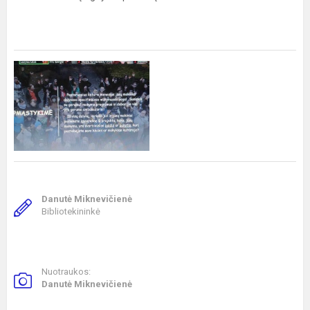
Danutė Miknevičienė
Bibliotekininkė
Nuotraukos:
Danutė Miknevičienė