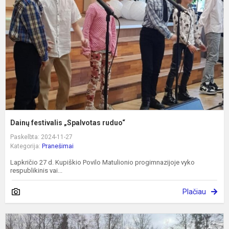
r
Dainų festivalis „Spalvotas ruduo“
Paskelbta: 2024-11-27
Kategorija:
Pranešimai
Lapkričio 27 d. Kupiškio Povilo Matulionio progimnazijoje vyko
respublikinis vai...
Plačiau
P