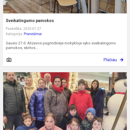
Sveikatingumo pamokos
Paskelbta: 2025-01-27
Kategorija:
Pranešimai
Sausio 27 d. Alizavos pagrindinėje mokykloje vyko sveikatingumo
pamokos, skirtos...
Plačiau
D
u
r
a
–
š
i
m