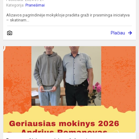
Kategorija:
Pranešimai
Alizavos pagrindinėje mokykloje pradėta graži ir prasminga iniciatyva
– skatinam...
Plačiau
D
m
n
m
m
p