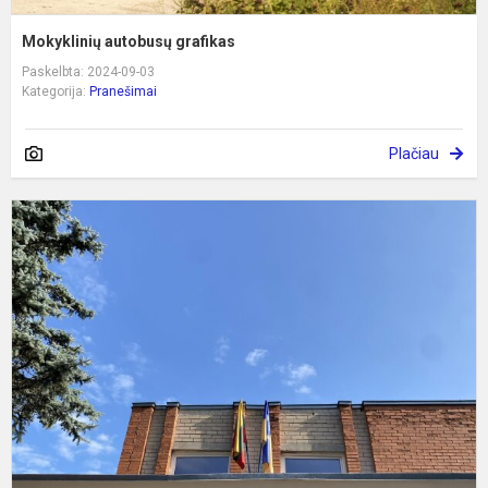
Mokyklinių autobusų grafikas
Paskelbta: 2024-09-03
Kategorija:
Pranešimai
Plačiau
I
p
2
m