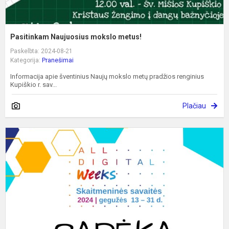
Pasitinkam Naujuosius mokslo metus!
Paskelbta: 2024-08-21
Kategorija:
Pranešimai
Informacija apie šventinius Naujų mokslo metų pradžios renginius
Kupiškio r. sav...
Plačiau
A
į
į
S
s
2
v