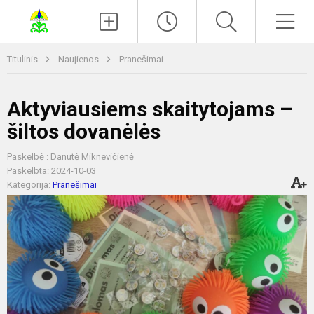
Paieška
Men
Titulinis
Naujienos
Pranešimai
Aktyviausiems skaitytojams –
šiltos dovanėlės
Paskelbė : Danutė Miknevičienė
Paskelbta: 2024-10-03
Kategorija:
Pranešimai