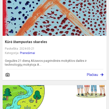
Kūrė štampuotas skareles
Paskelbta: 2024-05-21
Kategorija:
Pranešimai
Gegužės 21 dieną Alizavos pagrindinės mokyklos dailės ir
technologijų mokytoja A...
Plačiau
G
f
l
u