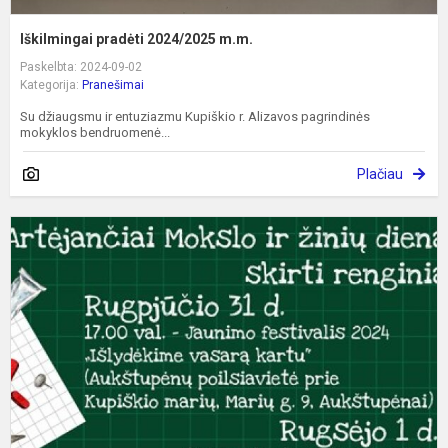
Iškilmingai pradėti 2024/2025 m.m.
Paskelbta: 2024-09-02
Kategorija:
Pranešimai
Su džiaugsmu ir entuziazmu Kupiškio r. Alizavos pagrindinės
mokyklos bendruomenė...
Plačiau
P
N
m
m