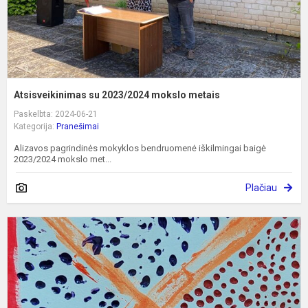
Atsisveikinimas su 2023/2024 mokslo metais
Paskelbta: 2024-06-21
Kategorija:
Pranešimai
Alizavos pagrindinės mokyklos bendruomenė iškilmingai baigė
2023/2024 mokslo met...
Plačiau
K
š
s