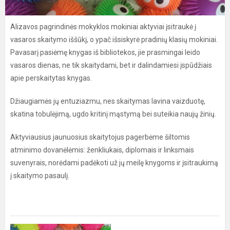
Alizavos pagrindinės mokyklos mokiniai aktyviai įsitraukė į
vasaros skaitymo iššūkį, o ypač išsiskyrė pradinių klasių mokiniai.
Pavasarį pasiėmę knygas iš bibliotekos, jie prasmingai leido
vasaros dienas, ne tik skaitydami, bet ir dalindamiesi įspūdžiais
apie perskaitytas knygas.
Džiaugiamės jų entuziazmu, nes skaitymas lavina vaizduotę,
skatina tobulėjimą, ugdo kritinį mąstymą bei suteikia naujų žinių.
Aktyviausius jaunuosius skaitytojus pagerbėme šiltomis
atminimo dovanėlėmis: ženkliukais, diplomais ir linksmais
suvenyrais, norėdami padėkoti už jų meilę knygoms ir įsitraukimą
į skaitymo pasaulį.