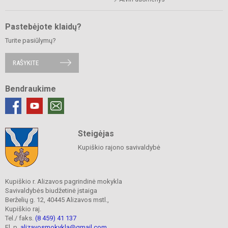
Pastebėjote klaidų?
Turite pasiūlymų?
RAŠYKITE
Bendraukime
Steigėjas
Kupiškio rajono savivaldybė
Kupiškio r. Alizavos pagrindinė mokykla
Savivaldybės biudžetinė įstaiga
Berželių g. 12, 40445 Alizavos mstl.,
Kupiškio raj.
Tel./ faks.
(8 459) 41 137
El. p.
alizavosmokykla@gmail.com