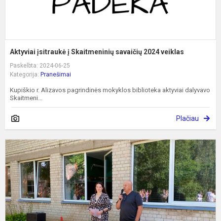
Aktyviai įsitraukė į Skaitmeninių savaičių 2024 veiklas
Paskelbta: 2024-06-25
Kategorija:
Pranešimai
Kupiškio r. Alizavos pagrindinės mokyklos biblioteka aktyviai dalyvavo
Skaitmeni...
Plačiau
A
s
2
m
m