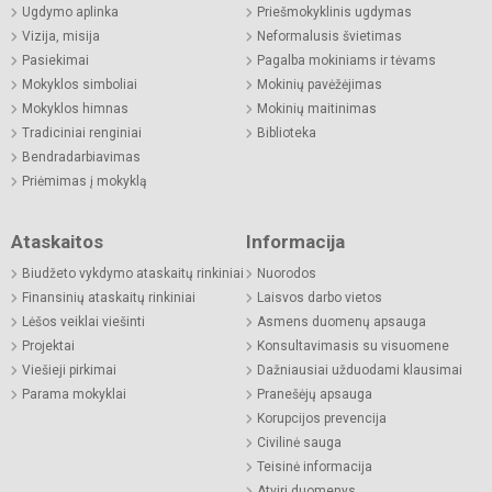
Ugdymo aplinka
Priešmokyklinis ugdymas
Vizija, misija
Neformalusis švietimas
Pasiekimai
Pagalba mokiniams ir tėvams
Mokyklos simboliai
Mokinių pavėžėjimas
Mokyklos himnas
Mokinių maitinimas
Tradiciniai renginiai
Biblioteka
Bendradarbiavimas
Priėmimas į mokyklą
Ataskaitos
Informacija
Biudžeto vykdymo ataskaitų rinkiniai
Nuorodos
Finansinių ataskaitų rinkiniai
Laisvos darbo vietos
Lėšos veiklai viešinti
Asmens duomenų apsauga
Projektai
Konsultavimasis su visuomene
Viešieji pirkimai
Dažniausiai užduodami klausimai
Parama mokyklai
Pranešėjų apsauga
Korupcijos prevencija
Civilinė sauga
Teisinė informacija
Atviri duomenys