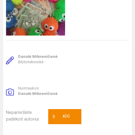
Danutė Miknevičienė
Bibliotekininkė
Nuotraukos:
Danutė Miknevičienė
Nepamirškite
0
AČIŪ
padėkoti autoriui