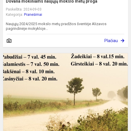
Dovana mokiniams naujųjų mokslo metų proga
Paskelbta: 2024-09-03
Kategorija:
Pranešimai
Naujųjų 2024/2025 mokslo metų pradžios šventėje Alizavos
pagrindinėje mokykloje...
Plačiau
M
a
g