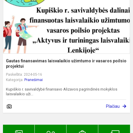
ir
v
po
Gautas finansavimas laisvalaikio užimtumo ir vasaros poilsio
projektui
Paskelbta: 2024-05-16
Kategorija:
Pranešimai
Kupiškio r. savivaldybė finansavo Alizavos pagrindinės mokyklos
laisvalaikio uži...
Plačiau