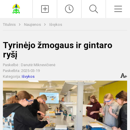
Paieška
Men
Titulinis
Naujienos
Išvykos
Tyrinėjo žmogaus ir gintaro
ryšį
Paskelbė : Danutė Miknevičienė
Paskelbta: 2025-03-19
Kategorija:
Išvykos