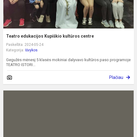
Teatro edukacijos Kupiškio kultūros centre
Paskelbta: 2024-05-24
Kategorija:
Išvykos
Gegužės mėnesį 5 klasės mokiniai dalyvavo kultūros paso programoje
TEATRO ISTORI...
Plačiau
V
d
š
s
s
a