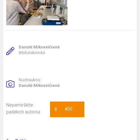
Danutė Miknevičienė
Bibliotekininkė
Nuotraukos:
Danutė Miknevičienė
Nepamirškite
0
AČIŪ
padėkoti autoriui