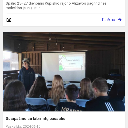
Spalio 25–27 dienomis Kupiškio rajono Alizavos pagrindinės
mokyklos jaunųjų turi...
Plačiau
S
s
l
p
Susipažino su labirintų pasauliu
Paskelbta: 2024-06-10