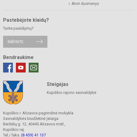
Atviri duomenys
Pastebėjote klaidų?
Turite pasiūlymų?
RAŠYKITE
Bendraukime
Steigėjas
Kupiškio rajono savivaldybė
Kupiškio r. Alizavos pagrindinė mokykla
Savivaldybės biudžetinė įstaiga
Berželių g. 12, 40445 Alizavos mstl.,
Kupiškio raj.
Tel./ faks.
(8 459) 41 137