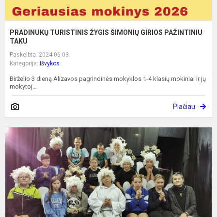
PRADINUKŲ TURISTINIS ŽYGIS ŠIMONIŲ GIRIOS PAŽINTINIU
TAKU
Paskelbta: 2024-06-03
Kategorija:
Išvykos
Birželio 3 dieną Alizavos pagrindinės mokyklos 1-4 klasių mokiniai ir jų
mokytoj...
Plačiau
T
e
K
k
c