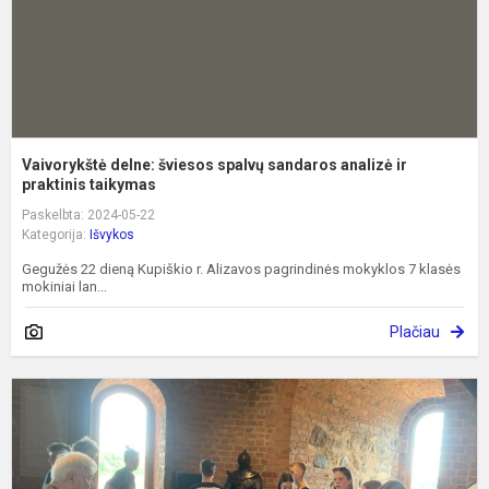
ir
pr
Vaivorykštė delne: šviesos spalvų sandaros analizė ir
praktinis taikymas
Paskelbta: 2024-05-22
Kategorija:
Išvykos
Gegužės 22 dieną Kupiškio r. Alizavos pagrindinės mokyklos 7 klasės
mokiniai lan...
Plačiau
E
i
į
V