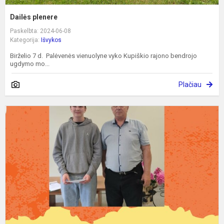
Dailės plenere
Paskelbta: 2024-06-08
Kategorija:
Išvykos
Birželio 7 d. Palėvenės vienuolyne vyko Kupiškio rajono bendrojo
ugdymo mo...
Plačiau
P
T
Ž
Š
G
P
T