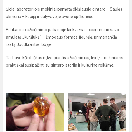
Šioje laboratorijoje mokiniai pamatė didžiausio gintaro – Saulės
akmens – kopiją ir dalyvavo jo svorio spėlionėse.
Edukacinio užsiėmimo pabaigoje kiekvienas pasigamino savo
amuletą „Kuršiuką“ – žmogaus formos figūrėlę, primenančią
rastą Juodkrantės lobyje.
Tai buvo kūrybiškas ir įkvepiantis užsiėmimas, leidęs mokiniams
praktiškai susipažinti su gintaro istorija ir kultūrine reikšme.