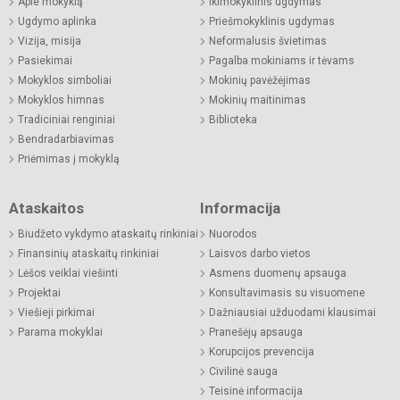
Apie mokyklą
Ikimokyklinis ugdymas
Ugdymo aplinka
Priešmokyklinis ugdymas
Vizija, misija
Neformalusis švietimas
Pasiekimai
Pagalba mokiniams ir tėvams
Mokyklos simboliai
Mokinių pavėžėjimas
Mokyklos himnas
Mokinių maitinimas
Tradiciniai renginiai
Biblioteka
Bendradarbiavimas
Priėmimas į mokyklą
Ataskaitos
Informacija
Biudžeto vykdymo ataskaitų rinkiniai
Nuorodos
Finansinių ataskaitų rinkiniai
Laisvos darbo vietos
Lėšos veiklai viešinti
Asmens duomenų apsauga
Projektai
Konsultavimasis su visuomene
Viešieji pirkimai
Dažniausiai užduodami klausimai
Parama mokyklai
Pranešėjų apsauga
Korupcijos prevencija
Civilinė sauga
Teisinė informacija