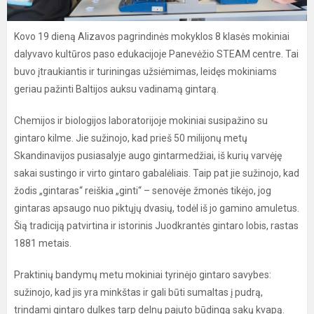
Kovo 19 dieną Alizavos pagrindinės mokyklos 8 klasės mokiniai
dalyvavo kultūros paso edukacijoje Panevėžio STEAM centre. Tai
buvo įtraukiantis ir turiningas užsiėmimas, leidęs mokiniams
geriau pažinti Baltijos auksu vadinamą gintarą.
Chemijos ir biologijos laboratorijoje mokiniai susipažino su
gintaro kilme. Jie sužinojo, kad prieš 50 milijonų metų
Skandinavijos pusiasalyje augo gintarmedžiai, iš kurių varvėję
sakai sustingo ir virto gintaro gabalėliais. Taip pat jie sužinojo, kad
žodis „gintaras“ reiškia „ginti“ – senovėje žmonės tikėjo, jog
gintaras apsaugo nuo piktųjų dvasių, todėl iš jo gamino amuletus.
Šią tradiciją patvirtina ir istorinis Juodkrantės gintaro lobis, rastas
1881 metais.
Praktinių bandymų metu mokiniai tyrinėjo gintaro savybes:
sužinojo, kad jis yra minkštas ir gali būti sumaltas į pudrą,
trindami gintaro dulkes tarp delnų pajuto būdingą sakų kvapą.