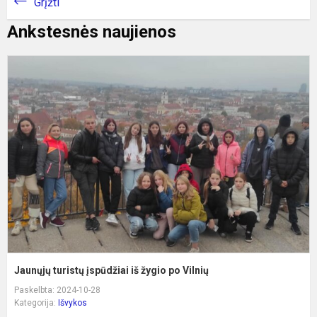
Grįžti
Ankstesnės naujienos
J
t
į
i
ž
p
V
Jaunųjų turistų įspūdžiai iš žygio po Vilnių
Paskelbta: 2024-10-28
Kategorija:
Išvykos