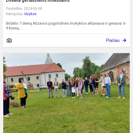
Dovana geriausiems mokiniams
Paskelbta: 2024-06-08
Kategorija:
Išvykos
Birželio 7 dieną Alizavos pagrindinės mokyklos aktyviausi ir geriausi 5-
9 klasių...
Plačiau
D
p