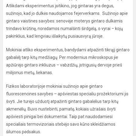
Atlikdami eksperimentus įsitikino, jog gintaras yra degus,
sužinojo, kad jo dulkės naudojamos fejerverkams. Sužinojo apie
gintaro vaistines savybes: senovėje moterys gintaro dulkėmis
trindavo krūtinę, norėdamos numalšinti širdgėlą, o vyrai – kojų
pakinklius, kad lengviau išlaikytų pusiausvyrą jūroje.
Mokiniai atliko eksperimentus, bandydami atpažinti tikrąjį gintaro
gabalėlį tarp kitų medžiagų. Per modernius mikroskopus jie
apžiūrėjo gintaro inkliuzus – vabzdžių, įstrigusių dervoje prieš
milijonus metų, liekanas.
Fizikos laboratorijoje mokiniai sužinojo apie gintaro
fluorescencines savybes – apšviestas specialiu prožektoriumi jis
švyti. Jie turėjo užduotį atpažinti gintaro gabalėlius tarp kitų
akmenėlių. Buvo nustebinti, pamatę, kokiais užrašais švyti
apšviesti pinigai bei dokumentai. Taip pat naudodamiesi
specialiais termovizoriais stebėjo savo kūno skleidžiamos
šilumos pėdsakus.