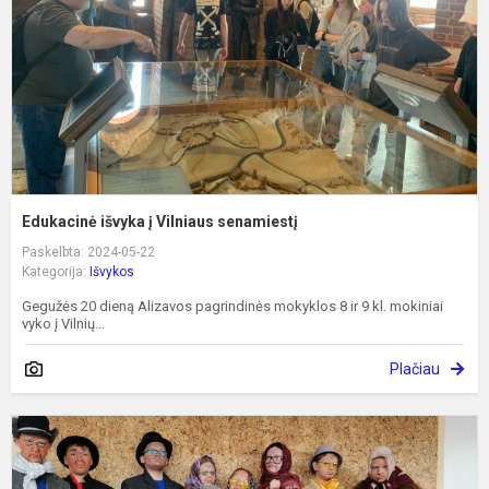
s
Edukacinė išvyka į Vilniaus senamiestį
Paskelbta: 2024-05-22
Kategorija:
Išvykos
Gegužės 20 dieną Alizavos pagrindinės mokyklos 8 ir 9 kl. mokiniai
vyko į Vilnių...
Plačiau
T
e