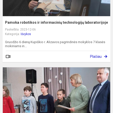
Pamoka robotikos ir informacinių technologijų laboratorijoje
Paskelbta: 2023-12-06
Kategorija:
Išvykos
Gruodžio 6 dieną Kupiškio r. Alizavos pagrindinės mokyklos 7 klasės
mokiniams in...
Plačiau
K
g
t