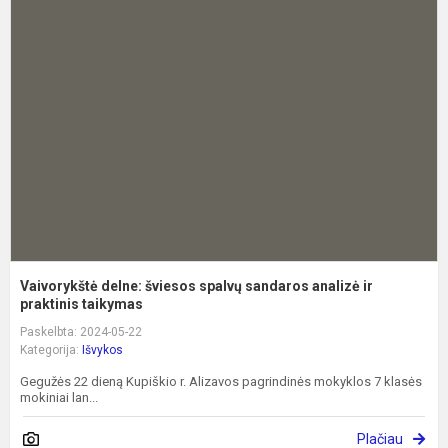
d
š
s
s
a
ir
pr
Vaivorykštė delne: šviesos spalvų sandaros analizė ir
praktinis taikymas
Paskelbta: 2024-05-22
Kategorija:
Išvykos
Gegužės 22 dieną Kupiškio r. Alizavos pagrindinės mokyklos 7 klasės
mokiniai lan...
Plačiau