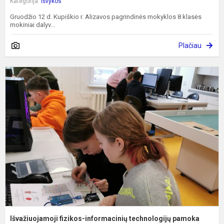
Kategorija:
Išvykos
Gruodžio 12 d. Kupiškio r. Alizavos pagrindinės mokyklos 8 klasės
mokiniai dalyv...
Plačiau
I
f
i
t
p
Išvažiuojamoji fizikos-informacinių technologijų pamoka