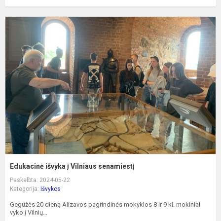
E
i
į
V
s
Edukacinė išvyka į Vilniaus senamiestį
Paskelbta: 2024-05-22
Kategorija:
Išvykos
Gegužės 20 dieną Alizavos pagrindinės mokyklos 8 ir 9 kl. mokiniai
vyko į Vilnių...