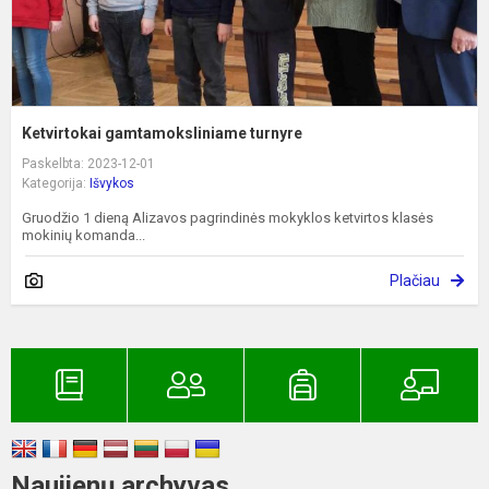
Ketvirtokai gamtamoksliniame turnyre
Paskelbta: 2023-12-01
Kategorija:
Išvykos
Gruodžio 1 dieną Alizavos pagrindinės mokyklos ketvirtos klasės
mokinių komanda...
Plačiau
Naujienų archyvas