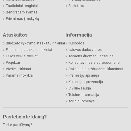
Tradiciniai renginiai
Biblioteka
Bendradarbiavimas
Priėmimas į mokyklą
Ataskaitos
Informacija
Biudžeto vykdymo ataskaitų rinkiniai
Nuorodos
Finansinių ataskaitų rinkiniai
Laisvos darbo vietos
Lėšos veiklai viešinti
Asmens duomenų apsauga
Projektai
Konsultavimasis su visuomene
Viešieji pirkimai
Dažniausiai užduodami klausimai
Parama mokyklai
Pranešėjų apsauga
Korupcijos prevencija
Civilinė sauga
Teisinė informacija
Atviri duomenys
Pastebėjote klaidų?
Turite pasiūlymų?