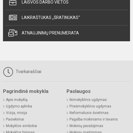
LAISVOS DARBO VIETOS
LAIKRAŠTUKAS „ŠRATINUKAS“
ATNAUJINIMŲ PRENUMERATA
Tvarkaraščiai
Pagrindinė mokykla
Paslaugos
Apie mokyklą
Ikimokyklinis ugdymas
Ugdymo aplinka
Priešmokyklinis ugdymas
Vizija, misija
Neformalusis švietimas
Pasiekimai
Pagalba mokiniams ir tėvams
Mokyklos simboliai
Mokinių pavėžėjimas
Mokyklos himnas
Mokinių maitinimas