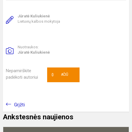
Jūratė Kuliukienė
Lietuvių kalbos mokytoja
Nuotraukos:
Jūratė Kuliukienė
Nepamirškite
0
AČIŪ
padėkoti autoriui
Grįžti
Ankstesnės naujienos
V