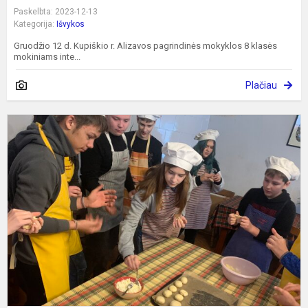
Paskelbta: 2023-12-13
Kategorija:
Išvykos
Gruodžio 12 d. Kupiškio r. Alizavos pagrindinės mokyklos 8 klasės
mokiniams inte...
Plačiau
E
„
d
l