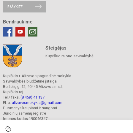
RAŠYKITE
Bendraukime
Steigėjas
Kupiškio rajono savivaldybė
Kupiškio r. Alizavos pagrindinė mokykla
Savivaldybės biudžetinė įstaiga
Berželių g. 12, 40445 Alizavos mstl.,
Kupiškio raj.
Tel./ faks.
(8 459) 41 137
El. p.
alizavosmokykla@gmail.com
Duomenys kaupiami ir saugomi
Juridinių asmenų registre
Įmonės kodas 190046347