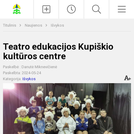
Paieška
Men
Titulinis
Naujienos
Išvykos
Teatro edukacijos Kupiškio
kultūros centre
Paskelbė : Danutė Miknevičienė
Paskelbta: 2024-05-24
Kategorija:
Išvykos