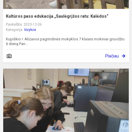
Kultūros paso edukacija „Saulėgrįžos ratu: Kalėdos“
Paskelbta: 2023-12-06
Kategorija:
Išvykos
Kupiškio r. Alizavos pagrindinės mokyklos 7 klasės mokiniai gruodžio
6 dieną Pan...
Plačiau
P
r
ir
i
t
l