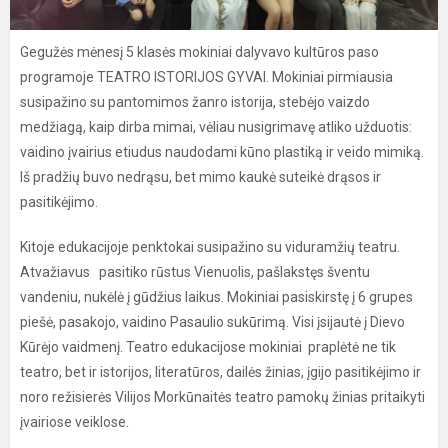
Gegužės mėnesį 5 klasės mokiniai dalyvavo kultūros paso
programoje TEATRO ISTORIJOS GYVAI. Mokiniai pirmiausia
susipažino su pantomimos žanro istorija, stebėjo vaizdo
medžiagą, kaip dirba mimai, vėliau nusigrimavę atliko užduotis:
vaidino įvairius etiudus naudodami kūno plastiką ir veido mimiką.
Iš pradžių buvo nedrąsu, bet mimo kaukė suteikė drąsos ir
pasitikėjimo.
Kitoje edukacijoje penktokai susipažino su viduramžių teatru.
Atvažiavus pasitiko rūstus Vienuolis, pašlakstęs šventu
vandeniu, nukėlė į gūdžius laikus. Mokiniai pasiskirstę į 6 grupes
piešė, pasakojo, vaidino Pasaulio sukūrimą. Visi įsijautė į Dievo
Kūrėjo vaidmenį. Teatro edukacijose mokiniai praplėtė ne tik
teatro, bet ir istorijos, literatūros, dailės žinias, įgijo pasitikėjimo ir
noro režisierės Vilijos Morkūnaitės teatro pamokų žinias pritaikyti
įvairiose veiklose.