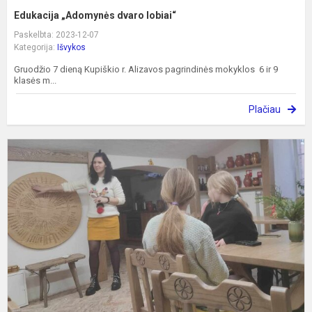
Edukacija „Adomynės dvaro lobiai“
Paskelbta: 2023-12-07
Kategorija:
Išvykos
Gruodžio 7 dieną Kupiškio r. Alizavos pagrindinės mokyklos 6 ir 9
klasės m...
Plačiau
K
p
e
„
r
K