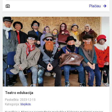
Plačiau
T
e
Teatro edukacija
Paskelbta: 2023-12-15
Kategorija:
Išvykos