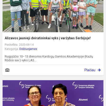
S
Alizavos jaunieji dviratininkai vyks į varžybas Serbijoje!
Paskelbta: 2025-08-14
Kategorija:
Didžiuojamės
Rugpjūčio 10–13 dienomis Kardogų Gamtos Akademijoje (Kazlų
Rūdos sav.) vyko LAS...
Plačiau
A
m
d
p
t