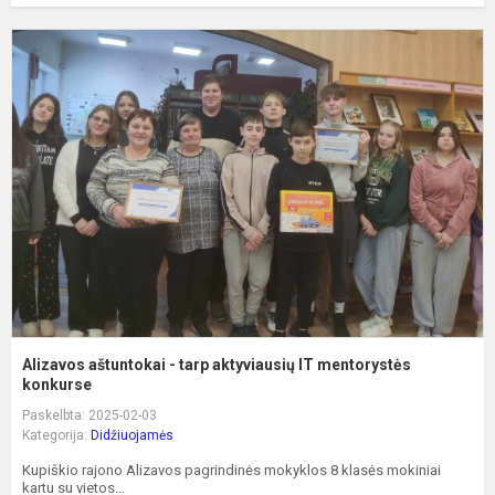
A
a
-
t
a
I
m
k
Alizavos aštuntokai - tarp aktyviausių IT mentorystės
konkurse
Paskelbta: 2025-02-03
Kategorija:
Didžiuojamės
Kupiškio rajono Alizavos pagrindinės mokyklos 8 klasės mokiniai
kartu su vietos...