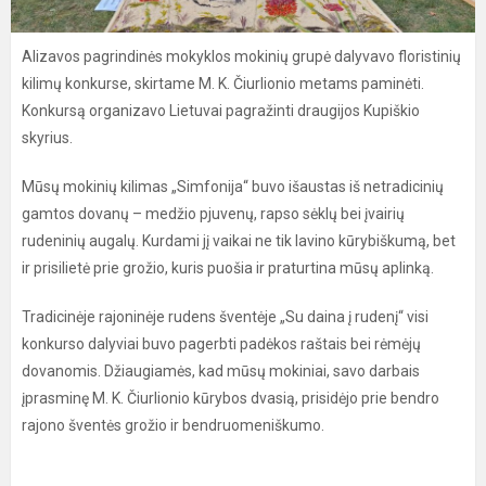
Alizavos pagrindinės mokyklos mokinių grupė dalyvavo floristinių
kilimų konkurse, skirtame M. K. Čiurlionio metams paminėti.
Konkursą organizavo Lietuvai pagražinti draugijos Kupiškio
skyrius.
Mūsų mokinių kilimas „Simfonija“ buvo išaustas iš netradicinių
gamtos dovanų – medžio pjuvenų, rapso sėklų bei įvairių
rudeninių augalų. Kurdami jį vaikai ne tik lavino kūrybiškumą, bet
ir prisilietė prie grožio, kuris puošia ir praturtina mūsų aplinką.
Tradicinėje rajoninėje rudens šventėje „Su daina į rudenį“ visi
konkurso dalyviai buvo pagerbti padėkos raštais bei rėmėjų
dovanomis. Džiaugiamės, kad mūsų mokiniai, savo darbais
įprasminę M. K. Čiurlionio kūrybos dvasią, prisidėjo prie bendro
rajono šventės grožio ir bendruomeniškumo.