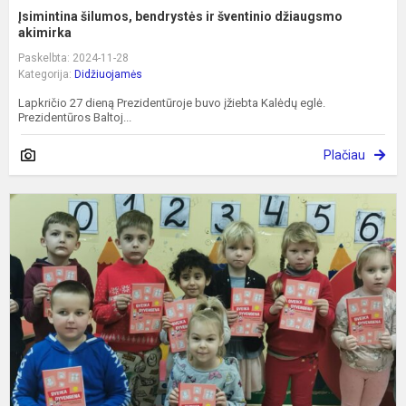
Įsimintina šilumos, bendrystės ir šventinio džiaugsmo
akimirka
Paskelbta: 2024-11-28
Kategorija:
Didžiuojamės
Lapkričio 27 dieną Prezidentūroje buvo įžiebta Kalėdų eglė.
Prezidentūros Baltoj...
Plačiau
S
m
l
–
g