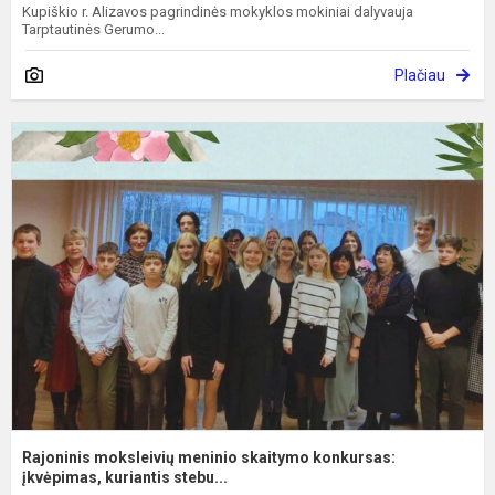
Kupiškio r. Alizavos pagrindinės mokyklos mokiniai dalyvauja
Tarptautinės Gerumo...
Plačiau
R
m
m
s
k
į
Rajoninis moksleivių meninio skaitymo konkursas:
įkvėpimas, kuriantis stebu...