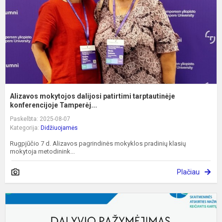
k
Alizavos mokytojos dalijosi patirtimi tarptautinėje
konferencijoje Tamperėj...
Paskelbta: 2025-08-07
Kategorija:
Didžiuojamės
Rugpjūčio 7 d. Alizavos pagrindinės mokyklos pradinių klasių
mokytoja metodinink...
Plačiau
P
k
„