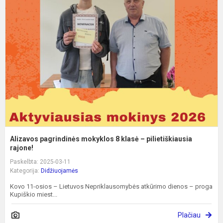
p
m
8
k
–
p
ra
Alizavos pagrindinės mokyklos 8 klasė – pilietiškiausia
rajone!
Paskelbta: 2025-03-11
Kategorija:
Didžiuojamės
Kovo 11-osios – Lietuvos Nepriklausomybės atkūrimo dienos – proga
Kupiškio miest...
Plačiau