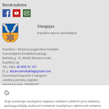
Bendraukime
Steigėjas
Kupiškio rajono savivaldybė
Kupiškio r. Alizavos pagrindinė mokykla
Savivaldybės biudžetinė įstaiga
Berželių g. 12, 40445 Alizavos mstl.,
Kupiškio raj.
Tel./ faks.
(8 459) 41 137
El. p.
alizavosmokykla@gmail.com
Duomenys kaupiami ir saugomi
Juridinių asmenų registre
Įmonės kodas 190046347
Šioje svetainėje naudojame slapukus siekdami užtikrinti jums teikiamų
© 2023. Kupiškio r. Alizavos pagrindinė mokykla. Visos teisės saugomos.
Kopijuoti turinį be raštiško įstaigos administracijos sutikimo griežtai draudžiama.
paslaugų kokybę, analizuoti svetainės naudojimą ir optimizuoti naršymo