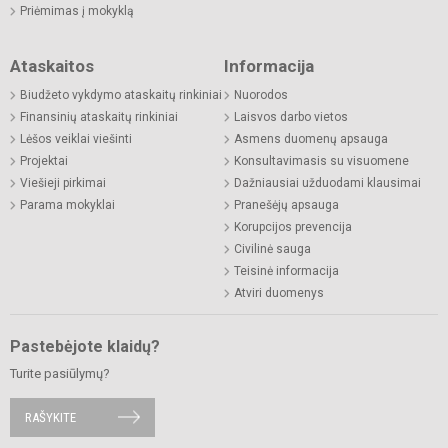
Priėmimas į mokyklą
Ataskaitos
Informacija
Biudžeto vykdymo ataskaitų rinkiniai
Nuorodos
Finansinių ataskaitų rinkiniai
Laisvos darbo vietos
Lėšos veiklai viešinti
Asmens duomenų apsauga
Projektai
Konsultavimasis su visuomene
Viešieji pirkimai
Dažniausiai užduodami klausimai
Parama mokyklai
Pranešėjų apsauga
Korupcijos prevencija
Civilinė sauga
Teisinė informacija
Atviri duomenys
Pastebėjote klaidų?
Turite pasiūlymų?
RAŠYKITE