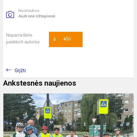
Nuotraukos:
Audronė Užtupienė
Nepamirškite
0
AČIŪ
padėkoti autoriui
Grįžti
Ankstesnės naujienos
A
j
d
v
į
v