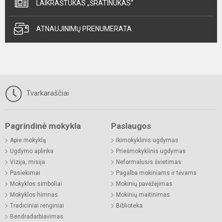
LAIKRAŠTUKAS „ŠRATINUKAS“
ATNAUJINIMŲ PRENUMERATA
Tvarkaraščiai
Pagrindinė mokykla
Paslaugos
Apie mokyklą
Ikimokyklinis ugdymas
Ugdymo aplinka
Priešmokyklinis ugdymas
Vizija, misija
Neformalusis švietimas
Pasiekimai
Pagalba mokiniams ir tėvams
Mokyklos simboliai
Mokinių pavėžėjimas
Mokyklos himnas
Mokinių maitinimas
Tradiciniai renginiai
Biblioteka
Bendradarbiavimas