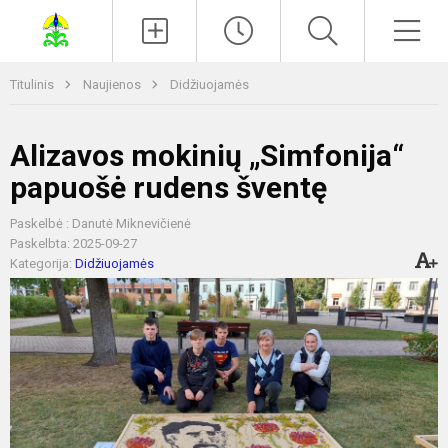
Paieška
Men
Titulinis
Naujienos
Didžiuojamės
Alizavos mokinių „Simfonija“
papuošė rudens šventę
Paskelbė : Danutė Miknevičienė
Paskelbta: 2025-09-27
Kategorija:
Didžiuojamės