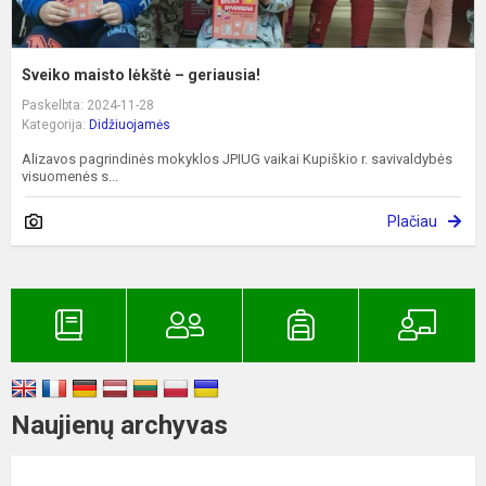
Sveiko maisto lėkštė – geriausia!
Paskelbta: 2024-11-28
Kategorija:
Didžiuojamės
Alizavos pagrindinės mokyklos JPIUG vaikai Kupiškio r. savivaldybės
visuomenės s...
Plačiau
Naujienų archyvas