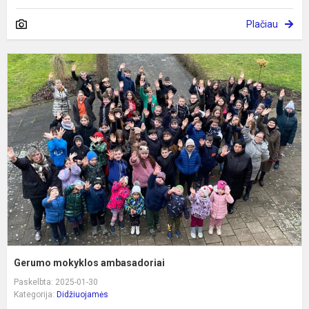
Plačiau
G
m
a
Gerumo mokyklos ambasadoriai
Paskelbta: 2025-01-30
Kategorija:
Didžiuojamės