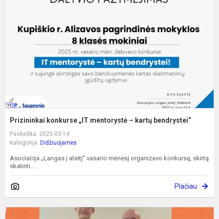
m
–
k
b
Prizininkai konkurse „IT mentorystė – kartų bendrystei“
Paskelbta: 2025-03-14
Kategorija:
Didžiuojamės
Asociacija „Langas į ateitį“ vasario mėnesį organizavo konkursą, skirtą
skatinti...
Plačiau
A